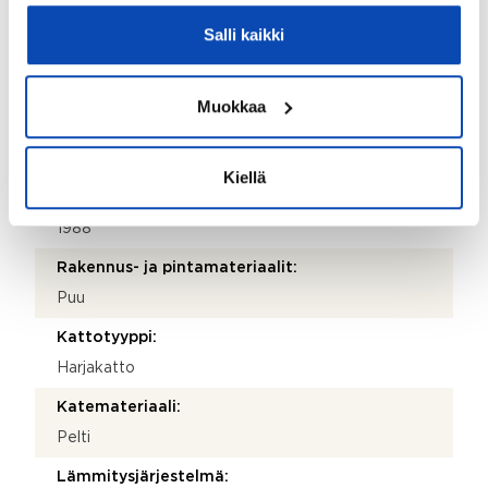
Ei
Salli kaikki
Kiinteistö
Muokkaa
Kiinteistötunnus:
108-421-32-17
Kiellä
Valmistumisvuosi:
1988
Rakennus- ja pintamateriaalit:
Puu
Kattotyyppi:
Harjakatto
Katemateriaali:
Pelti
Lämmitysjärjestelmä: