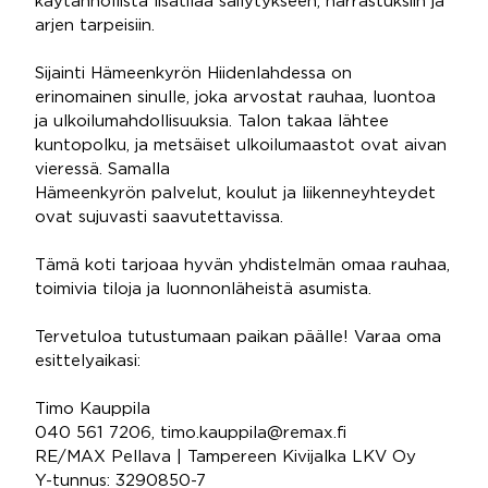
käytännöllistä lisätilaa säilytykseen, harrastuksiin ja
arjen tarpeisiin.
Sijainti Hämeenkyrön Hiidenlahdessa on
erinomainen sinulle, joka arvostat rauhaa, luontoa
ja ulkoilumahdollisuuksia. Talon takaa lähtee
kuntopolku, ja metsäiset ulkoilumaastot ovat aivan
vieressä. Samalla
Hämeenkyrön palvelut, koulut ja liikenneyhteydet
ovat sujuvasti saavutettavissa.
Tämä koti tarjoaa hyvän yhdistelmän omaa rauhaa,
toimivia tiloja ja luonnonläheistä asumista.
Tervetuloa tutustumaan paikan päälle! Varaa oma
esittelyaikasi:
Timo Kauppila
040 561 7206, timo.kauppila@remax.fi
RE/MAX Pellava | Tampereen Kivijalka LKV Oy
Y-tunnus: 3290850-7