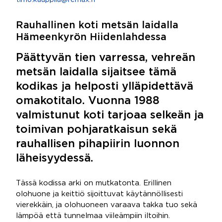
timo.kauppila@remax.fi
Rauhallinen koti metsän laidalla
Hämeenkyrön Hiidenlahdessa
Päättyvän tien varressa, vehreän
metsän laidalla sijaitsee tämä
kodikas ja helposti ylläpidettävä
omakotitalo. Vuonna 1988
valmistunut koti tarjoaa selkeän ja
toimivan pohjaratkaisun sekä
rauhallisen pihapiirin luonnon
läheisyydessä.
Tässä kodissa arki on mutkatonta. Erillinen
olohuone ja keittiö sijoittuvat käytännöllisesti
vierekkäin, ja olohuoneen varaava takka tuo sekä
lämpöä että tunnelmaa viileämpiin iltoihin.