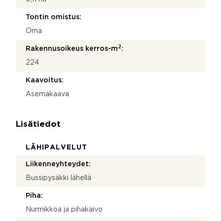
Tontin omistus:
Oma
2
Rakennusoikeus kerros-m
:
224
Kaavoitus:
Asemakaava
Lisätiedot
LÄHIPALVELUT
Liikenneyhteydet:
Bussipysäkki lähellä
Piha:
Nurmikkoa ja pihakaivo