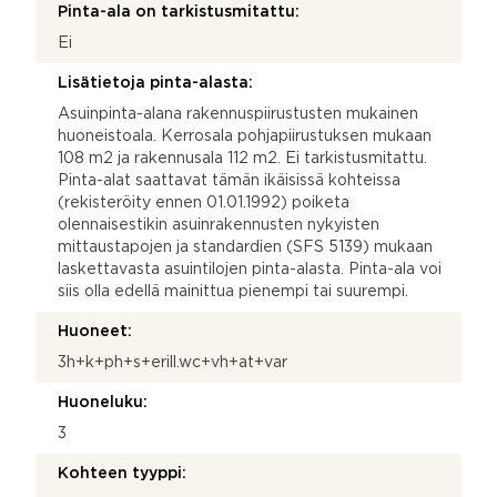
Pinta-ala on tarkistusmitattu:
Ei
Lisätietoja pinta-alasta:
Asuinpinta-alana rakennuspiirustusten mukainen
huoneistoala. Kerrosala pohjapiirustuksen mukaan
108 m2 ja rakennusala 112 m2. Ei tarkistusmitattu.
Pinta-alat saattavat tämän ikäisissä kohteissa
(rekisteröity ennen 01.01.1992) poiketa
olennaisestikin asuinrakennusten nykyisten
mittaustapojen ja standardien (SFS 5139) mukaan
laskettavasta asuintilojen pinta-alasta. Pinta-ala voi
siis olla edellä mainittua pienempi tai suurempi.
Huoneet:
3h+k+ph+s+erill.wc+vh+at+var
Huoneluku:
3
Kohteen tyyppi: