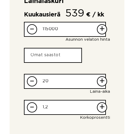
Lainalaskuri
539
Kuukausierä
€ / kk
–
+
Asunnon velaton hinta
–
+
Laina-aika
–
+
Korkoprosentti