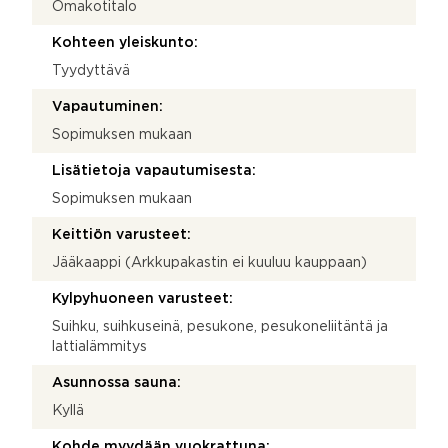
Omakotitalo
Kohteen yleiskunto:
Tyydyttävä
Vapautuminen:
Sopimuksen mukaan
Lisätietoja vapautumisesta:
Sopimuksen mukaan
Keittiön varusteet:
Jääkaappi (Arkkupakastin ei kuuluu kauppaan)
Kylpyhuoneen varusteet:
Suihku, suihkuseinä, pesukone, pesukoneliitäntä ja
lattialämmitys
Asunnossa sauna:
Kyllä
Kohde myydään vuokrattuna: