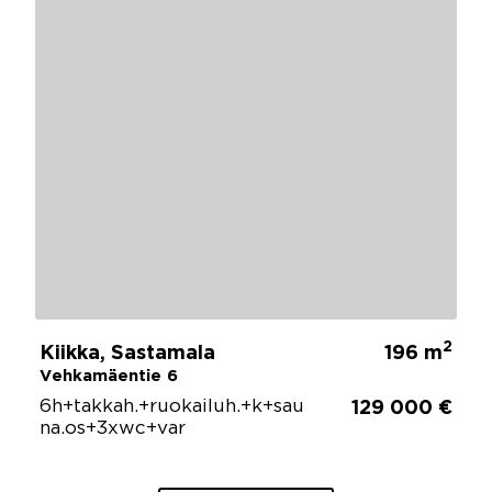
2
Kiikka, Sastamala
196 m
Vehkamäentie 6
6h+takkah.+ruokailuh.+k+sau
129 000 €
na.os+3xwc+var