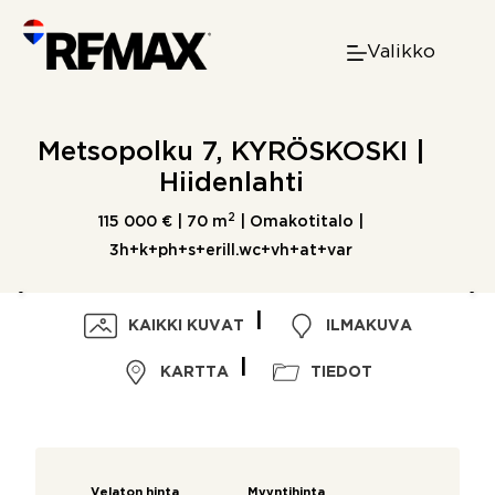
Skip
to
Valikko
content
Metsopolku 7, KYRÖSKOSKI |
Hiidenlahti
2
115 000 € |
70 m
| Omakotitalo |
3h+k+ph+s+erill.wc+vh+at+var
KAIKKI KUVAT
ILMAKUVA
KARTTA
TIEDOT
Velaton hinta
Myyntihinta