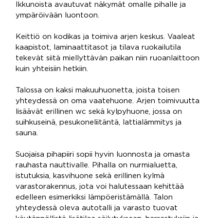
Ikkunoista avautuvat näkymät omalle pihalle ja
ympäröivään luontoon.
Keittiö on kodikas ja toimiva arjen keskus. Vaaleat
kaapistot, laminaattitasot ja tilava ruokailutila
tekevät siitä miellyttävän paikan niin ruoanlaittoon
kuin yhteisiin hetkiin.
Talossa on kaksi makuuhuonetta, joista toisen
yhteydessä on oma vaatehuone. Arjen toimivuutta
lisäävät erillinen wc sekä kylpyhuone, jossa on
suihkuseinä, pesukoneliitäntä, lattialämmitys ja
sauna.
Suojaisa pihapiiri sopii hyvin luonnosta ja omasta
rauhasta nauttivalle. Pihalla on nurmialuetta,
istutuksia, kasvihuone sekä erillinen kylmä
varastorakennus, jota voi halutessaan kehittää
edelleen esimerkiksi lämpöeristämällä. Talon
yhteydessä oleva autotalli ja varasto tuovat