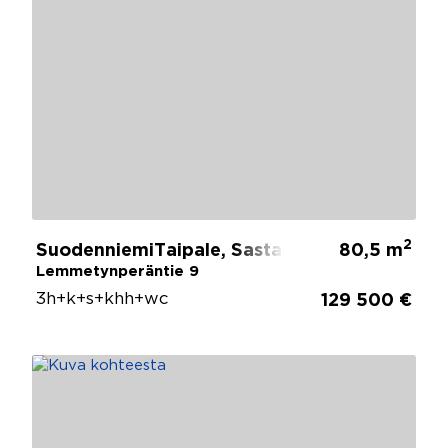
2
SuodenniemiTaipale, Sastamala
80,5 m
Lemmetynperäntie 9
3h+k+s+khh+wc
129 500 €