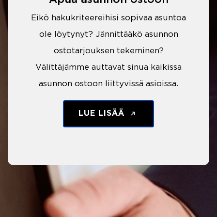
Eikö hakukriteereihisi sopivaa asuntoa
ole löytynyt? Jännittääkö asunnon
ostotarjouksen tekeminen?
Välittäjämme auttavat sinua kaikissa
asunnon ostoon liittyvissä asioissa.
LUE LISÄÄ