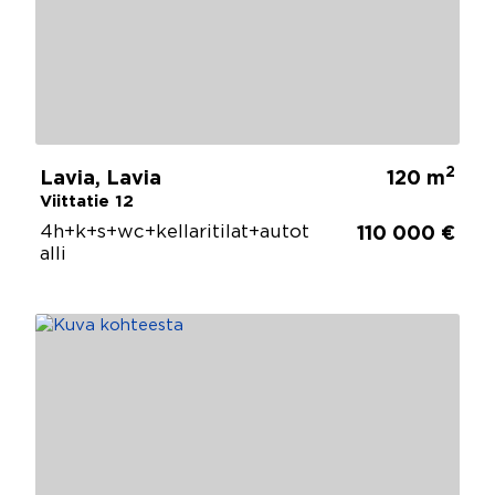
2
Lavia, Lavia
120 m
Viittatie 12
4h+k+s+wc+kellaritilat+autot
110 000 €
alli