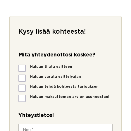
Kysy lisää kohteesta!
Mitä yhteydenottosi koskee?
M
Haluan tilata esitteen
i
t
Haluan varata esittelyajan
ä
Haluan tehdä kohteesta tarjouksen
y
h
Haluan maksuttoman arvion asunnostani
t
e
y
Yhteystietosi
d
e
N
n