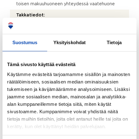
toisen makuuhuoneen yhteydessä vaatehuone
Takkatiedot:
Takka ja hormi olemassa
Terassi:
Suostumus
Yksityiskohdat
Tietoja
Ei
Kohteen säilytystilat:
Vaatehuone, kylmä ulkovarasto ja vintti
Tämä sivusto käyttää evästeitä
Käytämme evästeitä tarjoamamme sisällön ja mainosten
Kohteessa on satelliittiantenni:
räätälöimiseen, sosiaalisen median ominaisuuksien
Ei
tukemiseen ja kävijämäärämme analysoimiseen. Lisäksi
Taloyhtiössä on antenni:
jaamme sosiaalisen median, mainosalan ja analytiikka-
alan kumppaneillemme tietoja siitä, miten käytät
Ei
sivustoamme. Kumppanimme voivat yhdistää näitä
Kohteen yleiskunto:
tietoja muihin tietoihin, joita olet antanut heille tai joita on
Tyydyttävä
kerätty, kun olet käyttänyt heidän palvelujaan.
Kohde myydään kalustettuna: