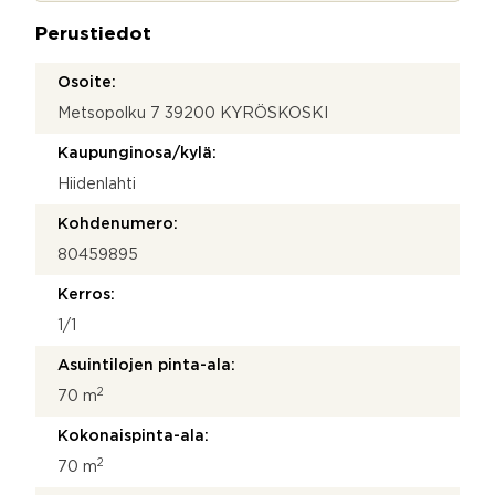
d
a
e
Perustiedot
*
n
o
Osoite:
t
Metsopolku 7 39200 KYRÖSKOSKI
t
o
Kaupunginosa/kylä:
s
i
Hiidenlahti
N
i
Kohdenumero:
m
80459895
i
Kerros:
1/1
Asuintilojen pinta-ala:
2
70 m
Kokonaispinta-ala:
2
70 m