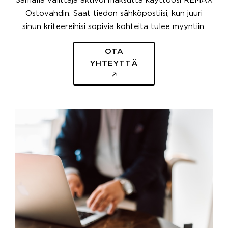
Samalla välittäjä aktivoi maksutta käyttöösi REMAX
Ostovahdin. Saat tiedon sähköpostiisi, kun juuri
sinun kriteereihisi sopivia kohteita tulee myyntiin.
OTA
YHTEYTTÄ