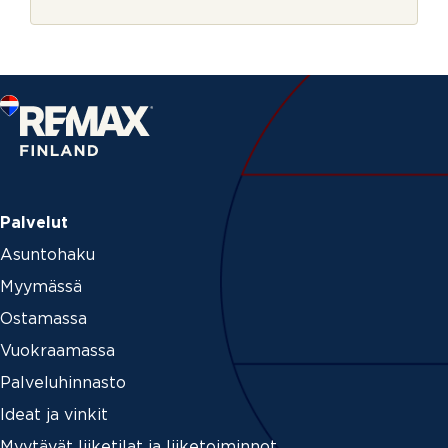
r
j
e
Palvelut
Asuntohaku
Myymässä
Ostamassa
Vuokraamassa
Palveluhinnasto
Ideat ja vinkit
Myytävät liiketilat ja liiketoiminnot