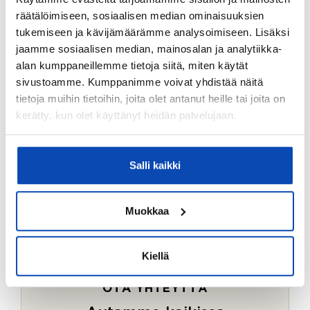
Ostotoimeksiantopalvelumme sopii myös esimerkiksi
räätälöimiseen, sosiaalisen median ominaisuuksien
sijoitus- ja vapaa-ajan asuntojen ostoon.
tukemiseen ja kävijämäärämme analysoimiseen. Lisäksi
jaamme sosiaalisen median, mainosalan ja analytiikka-
LUE LISÄÄ
alan kumppaneillemme tietoja siitä, miten käytät
sivustoamme. Kumppanimme voivat yhdistää näitä
tietoja muihin tietoihin, joita olet antanut heille tai joita on
kerätty, kun olet käyttänyt heidän palvelujaan.
Salli kaikki
Muokkaa
Kiellä
OTA YHTEYTTÄ