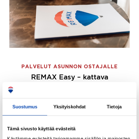
PALVELUT ASUNNON OSTAJALLE
REMAX Easy – kattava
palvelupaketti asunnon ostoon
REMAX Easy on palvelupakettimme asunnon
ostajille.
Tee ostotoimeksianto ja etsimme juuri
Suostumus
Yksityiskohdat
Tietoja
sinulle sopivan kodin, eikä sinun tarvitse nähdä
vaivaa sen löytämiseksi.
Tämä sivusto käyttää evästeitä
Hoidamme koko ostoprosessin puolestasi.
Käytämme evästeitä tarjoamamme sisällön ja mainosten