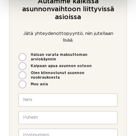
Autamme kaikissa
asunnonvaihtoon liittyvissä
asioissa
Jätä yhteydenottopyyntö, niin jutellaan
lisää.
M
S
Haluan varata maksuttoman
i
ä
arviokäynnin
t
h
Kaipaan apua asunnon ostoon
e
k
Olen kiinnostunut asunnon
n
ö
vuokrauksesta
v
p
Muu asia
o
o
i
s
N
m
t
i
m
i
m
e
V
i
P
o
i
*
u
l
e
h
l
s
e
P
a
t