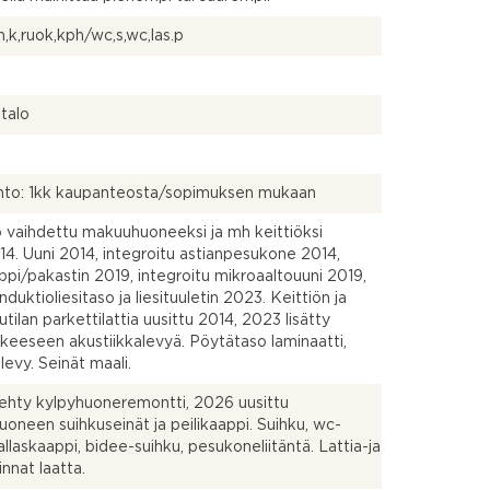
,k,ruok,kph/wc,s,wc,las.p
talo
hto: 1kk kaupanteosta/sopimuksen mukaan
ö vaihdettu makuuhuoneeksi ja mh keittiöksi
4. Uuni 2014, integroitu astianpesukone 2014,
ppi/pakastin 2019, integroitu mikroaaltouuni 2019,
nduktioliesitaso ja liesituuletin 2023. Keittiön ja
utilan parkettilattia uusittu 2014, 2023 lisätty
keeseen akustiikkalevyä. Pöytätaso laminaatti,
a levy. Seinät maali.
ehty kylpyhuoneremontti, 2026 uusittu
uoneen suihkuseinät ja peilikaappi. Suihku, wc-
 allaskaappi, bidee-suihku, pesukoneliitäntä. Lattia-ja
innat laatta.