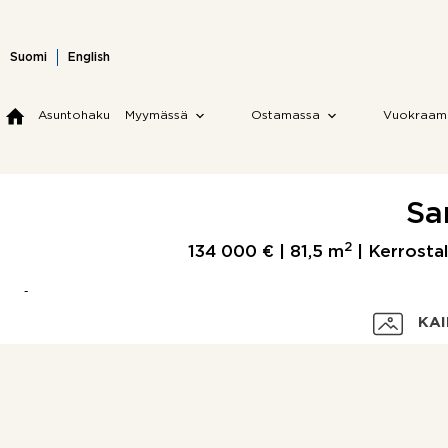
Skip
to
content
Suomi
English
Asuntohaku
Myymässä
Ostamassa
Vuokraam
Sa
2
134 000 € |
81,5 m
| Kerrostal
KAI
Velaton hinta
Myyntihinta