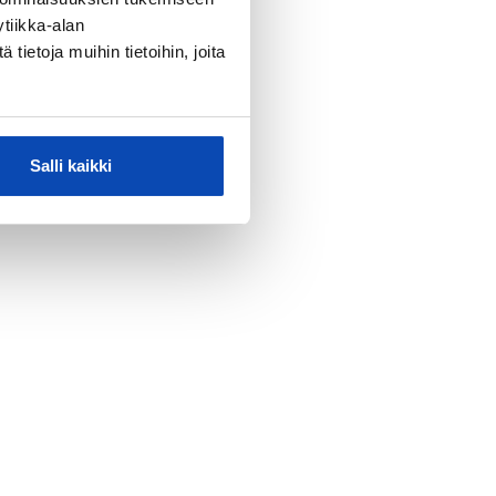
tiikka-alan
ietoja muihin tietoihin, joita
Salli kaikki