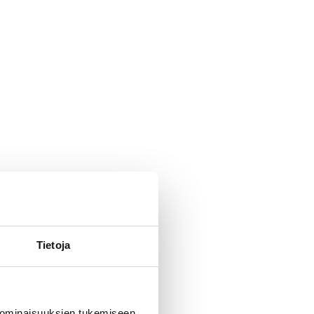
Tietoja
 ominaisuuksien tukemiseen