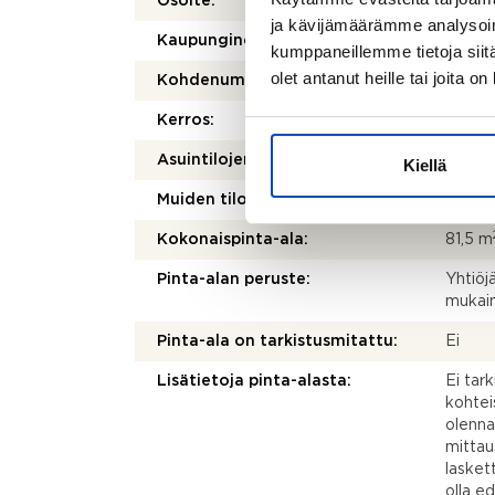
Osoite:
Sarvik
ja kävijämäärämme analysoim
Kaupunginosa/kylä:
Jalkar
kumppaneillemme tietoja siitä
olet antanut heille tai joita o
Kohdenumero:
8048
Kerros:
3/3
Asuintilojen pinta-ala:
81,5 m
Kiellä
2
Muiden tilojen pinta-ala:
0 m
Kokonaispinta-ala:
81,5 m
Pinta-alan peruste:
Yhtiöj
mukai
Pinta-ala on tarkistusmitattu:
Ei
Lisätietoja pinta-alasta:
Ei tar
kohtei
olenna
mittau
laskett
olla e