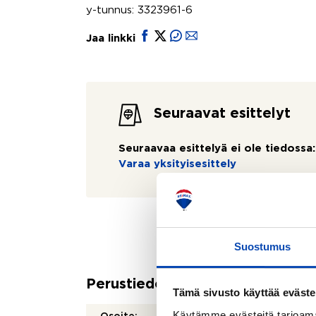
y-tunnus: 3323961-6
Jaa linkki
Seuraavat esittelyt
Seuraavaa esittelyä ei ole tiedossa:
Varaa yksityisesittely
Suostumus
Perustiedot
Tämä sivusto käyttää eväste
Käytämme evästeitä tarjoama