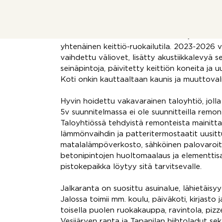
Kylpyhuoneessa on wc-istuin ja lisäksi erill
Lasitetulta parvekkeelta pilkottaa Vesijärvi
Asunnon kylpyhuone ja sauna remontoitu 201
Keittiö vaihdettu makuuhuoneeksi ja mh keitt
yhtenäinen keittiö-ruokailutila. 2023-2026 v
vaihdettu väliovet, lisätty akustiikkalevyä s
seinäpintoja, päivitetty keittiön koneita ja 
Koti onkin kauttaaltaan kaunis ja muuttoval
Hyvin hoidettu vakavarainen taloyhtiö, jolla
5v suunnitelmassa ei ole suunnitteilla remon
Taloyhtiössä tehdyistä remonteista mainitt
lämmönvaihdin ja patteritermostaatit uusit
matalalämpöverkosto, sähköinen palovaroitin
betonipintojen huoltomaalaus ja elementti
pistokepaikka löytyy sitä tarvitsevalle.
Jalkaranta on suosittu asuinalue, lähietäisy
Jalossa toimii mm. koulu, päiväkoti, kirjasto 
toisella puolen ruokakauppa, ravintola, piz
Vesijärven ranta ja Tapanilan hiihtoladut se