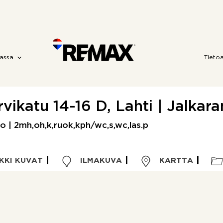
assa
Tieto
rvikatu 14-16 D, Lahti | Jalkara
o | 2mh,oh,k,ruok,kph/wc,s,wc,las.p
KKI KUVAT
ILMAKUVA
KARTTA
Kohdetyyppi