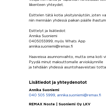
liikenteen yhteydet.
Esittelen tätä kotia yksityisnäytöin, joten v
niin mennään yhdessä paikan päälle ihastu
Esittelyt ja lisätiedot:
Annika Suoniemi
0405055999, myös Whats App
annika.suoniemi@remax.fi
Haaveissa asunnonvaihto, mutta oma koti 
Pyydä minut maksuttomalle arviokäynnille
ja tehdään yhdessä asuntohaaveistasi totta
Lisätiedot ja yhteydenotot
Annika Suoniemi
040 505 5999
,
annika.suoniemi@remax.fi
REMAX Noste | Suoniemi Oy LKV