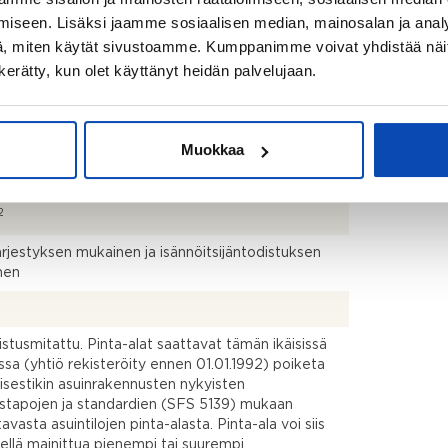
atu 14-16 15950 Lahti
iseen. Lisäksi jaamme sosiaalisen median, mainosalan ja analy
anta
, miten käytät sivustoamme. Kumppanimme voivat yhdistää näitä t
n kerätty, kun olet käyttänyt heidän palvelujaan.
2688
2
Muokkaa
2
ärjestyksen mukainen ja isännöitsijäntodistuksen
nen
kistusmitattu. Pinta-alat saattavat tämän ikäisissä
ssa (yhtiö rekisteröity ennen 01.01.1992) poiketa
isestikin asuinrakennusten nykyisten
stapojen ja standardien (SFS 5139) mukaan
avasta asuintilojen pinta-alasta. Pinta-ala voi siis
dellä mainittua pienempi tai suurempi.