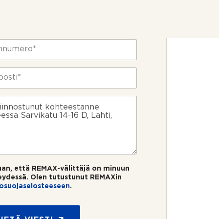
uan, että REMAX-välittäjä on minuun
eydessä. Olen tutustunut REMAXin
tosuojaselosteeseen
.