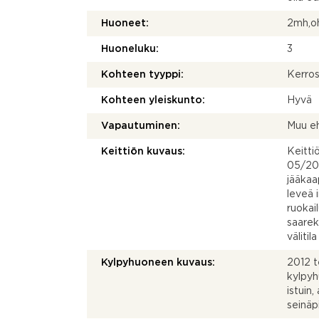
Huoneet:
2mh,oh
Huoneluku:
3
Kohteen tyyppi:
Kerros
Kohteen yleiskunto:
Hyvä
Vapautuminen:
Muu e
Keittiön kuvaus:
Keitti
05/201
jääkaa
leveä i
ruokail
saarek
välitil
Kylpyhuoneen kuvaus:
2012 t
kylpyh
istuin,
seinäp