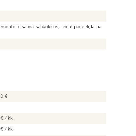
emontoitu sauna, sähkökiuas, seinät paneeli, lattia
00 €
 € / kk
 € / kk