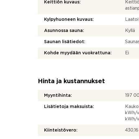
Keittiön kuvaus:
Keitti
astian
Kylpyhuoneen kuvaus:
Laatoi
Asunnossa sauna:
Kyllä
Saunan lisätiedot:
Saunas
Kohde myydään vuokrattuna:
Ei
Hinta ja kustannukset
Myyntihinta:
197 0
Lisätietoja maksuista:
Kaukol
kWh/vu
kWh/v
Kiinteistövero:
430,16