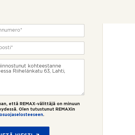
uan, että REMAX-välittäjä on minuun
eydessä. Olen tutustunut REMAXin
tosuojaselosteeseen
.