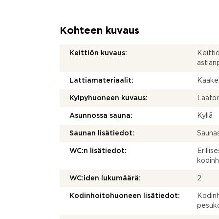
Kohteen kuvaus
Keittiön kuvaus:
Keitti
astian
Lattiamateriaalit:
Kaakel
Kylpyhuoneen kuvaus:
Laatoi
Asunnossa sauna:
Kyllä
Saunan lisätiedot:
Saunas
WC:n lisätiedot:
Erillis
kodinh
WC:iden lukumäärä:
2
Kodinhoitohuoneen lisätiedot:
Kodinh
pesuko