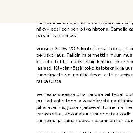
Alun perin pienenä mökkinä rakennettu tal
viihtyisäksi omakotitaloksi, jossa alkuperäis
säilytetty osana huolella toteutettua koko
tunnelmallinen olohuone pönttöuuneineen, j
näkyy edelleen sen pitkä historia. Samalla
päivän vaatimuksia.
Vuosina 2008–2015 kiinteistössä toteutettii
peruskorjaus. Tällöin rakennettiin muun mua
kodinhoitotilat, uudistettiin keittiö sekä r
laajasti. Käytännössä koko talotekniikka uusi
tunnelmasta voi nauttia ilman, että asumisess
ratkaisuista.
Vehreä ja suojaisa piha tarjoaa viihtyisät pu
puutarhanhoitoon ja kesäpäivistä nauttimisee
piharakennus, jossa sijaitsevat tunnelmallin
varastotilat. Kokonaisuus muodostaa kodin
tunnelma ja tämän päivän asuminen kohtaavat