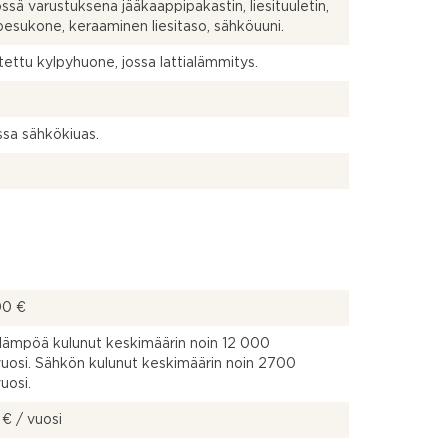
össä varustuksena jääkaappipakastin, liesituuletin,
pesukone, keraaminen liesitaso, sähköuuni.
tettu kylpyhuone, jossa lattialämmitys.
sa sähkökiuas.
00 €
ämpöä kulunut keskimäärin noin 12 000
osi. Sähkön kulunut keskimäärin noin 2700
uosi.
 € / vuosi