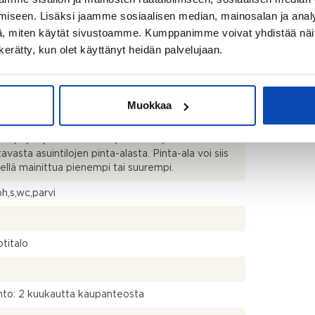
iseen. Lisäksi jaamme sosiaalisen median, mainosalan ja analy
, miten käytät sivustoamme. Kumppanimme voivat yhdistää näitä t
2
n kerätty, kun olet käyttänyt heidän palvelujaan.
kistusmitattu. Pinta-alat saattavat tämän ikäisissä
Muokkaa
ssa (rekisteröity ennen 01.01.1992) poiketa
isestikin asuinrakennusten nykyisten
stapojen ja standardien (SFS 5139) mukaan
avasta asuintilojen pinta-alasta. Pinta-ala voi siis
dellä mainittua pienempi tai suurempi.
ph,s,wc,parvi
titalo
to: 2 kuukautta kaupanteosta