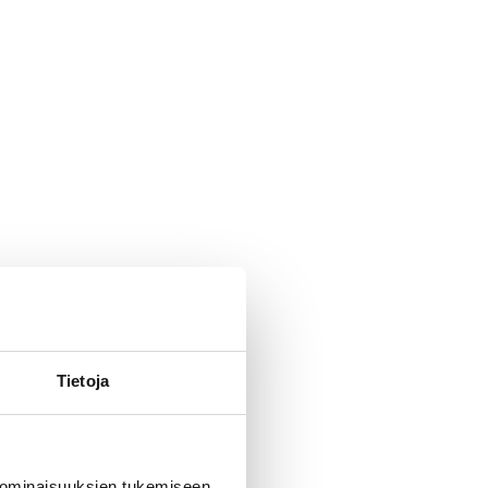
Tietoja
 ominaisuuksien tukemiseen