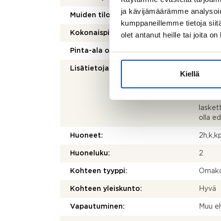
ja kävijämäärämme analysoim
2
Muiden tilojen pinta-ala:
18 m
kumppaneillemme tietoja siitä
Kokonaispinta-ala:
105 m
olet antanut heille tai joita o
Pinta-ala on tarkistusmitattu:
Ei
Lisätietoja pinta-alasta:
Ei tar
Kiellä
kohtei
olenna
mittau
laskett
olla e
Huoneet:
2h,k,k
Huoneluku:
2
Kohteen tyyppi:
Omako
Kohteen yleiskunto:
Hyvä
Vapautuminen:
Muu eh