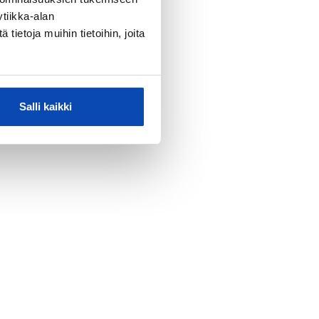
tiikka-alan
ietoja muihin tietoihin, joita
Salli kaikki