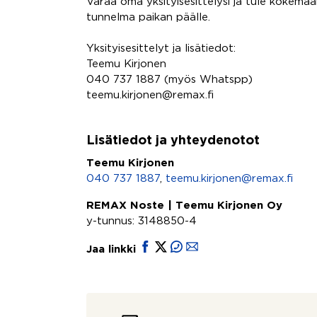
Varaa oma yksityisesittelysi ja tule kokema
tunnelma paikan päälle.
Yksityisesittelyt ja lisätiedot:
Teemu Kirjonen
040 737 1887 (myös Whatspp)
teemu.kirjonen@remax.fi
Lisätiedot ja yhteydenotot
Teemu Kirjonen
040 737 1887
,
teemu.kirjonen@remax.fi
REMAX Noste | Teemu Kirjonen Oy
y-tunnus: 3148850-4
Jaa linkki