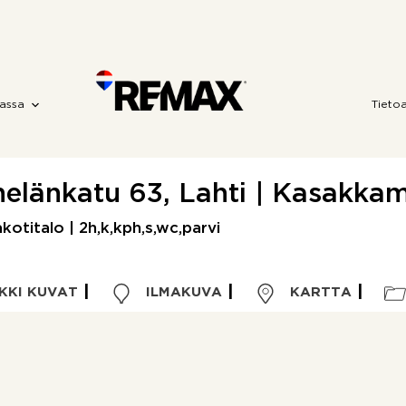
assa
Tieto
helänkatu 63, Lahti | Kasakka
otitalo | 2h,k,kph,s,wc,parvi
KKI KUVAT
ILMAKUVA
KARTTA
Kohdetyyppi