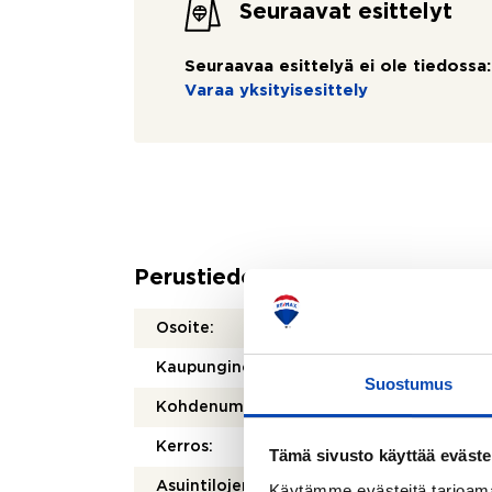
Seuraavat esittelyt
Seuraavaa esittelyä ei ole tiedossa:
Varaa yksityisesittely
Perustiedot
Osoite:
Riihel
Kaupunginosa/kylä:
Kasak
Suostumus
Kohdenumero:
80518
Kerros:
1/1
Tämä sivusto käyttää eväste
2
Asuintilojen pinta-ala:
87 m
Käytämme evästeitä tarjoama