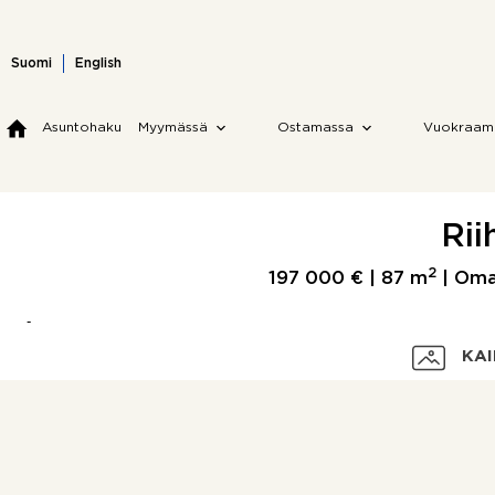
Skip
to
content
Suomi
English
Asuntohaku
Myymässä
Ostamassa
Vuokraam
Rii
2
197 000 € |
87 m
| Omak
KAI
Velaton hinta
Myyntihinta