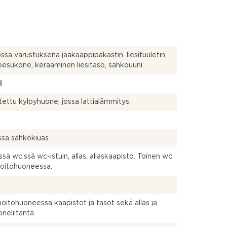
össä varustuksena jääkaappipakastin, liesituuletin,
pesukone, keraaminen liesitaso, sähköuuni.
i
tettu kylpyhuone, jossa lattialämmitys.
sa sähkökiuas.
essä wc:ssä wc-istuin, allas, allaskaapisto. Toinen wc
oitohuoneessa.
oitohuoneessa kaapistot ja tasot sekä allas ja
neliitäntä.