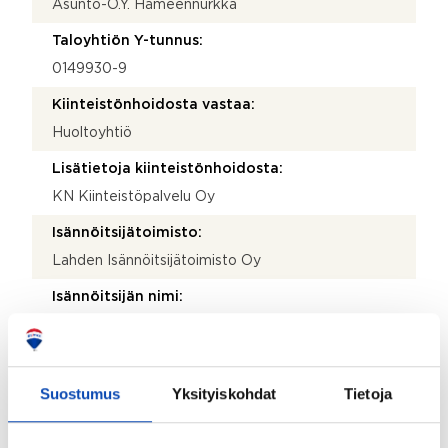
Asunto-O.Y. Hämeennurkka
Taloyhtiön Y-tunnus:
0149930-9
Kiinteistönhoidosta vastaa:
Huoltoyhtiö
Lisätietoja kiinteistönhoidosta:
KN Kiinteistöpalvelu Oy
Isännöitsijätoimisto:
Lahden Isännöitsijätoimisto Oy
Isännöitsijän nimi:
Kaisu Jussila
Katuosoite:
Vesijärvenkatu 26
Suostumus
Yksityiskohdat
Tietoja
Postinumero: