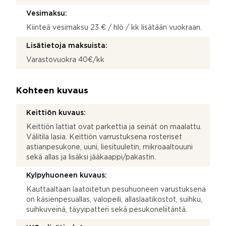
Vesimaksu:
Kiinteä vesimaksu 23 € / hlö / kk lisätään vuokraan.
Lisätietoja maksuista:
Varastovuokra 40€/kk
Kohteen kuvaus
Keittiön kuvaus:
Keittiön lattiat ovat parkettia ja seinät on maalattu.
Välitila lasia. Keittiön varrustuksena rosteriset
astianpesukone, uuni, liesituuletin, mikroaaltouuni
sekä allas ja lisäksi jääkaappi/pakastin.
Kylpyhuoneen kuvaus:
Kauttaaltaan laatoitetun pesuhuoneen varustuksena
on käsienpesuallas, valopeili, allaslaatikostot, suihku,
suihkuveinä, täyyipatteri sekä pesukoneliitäntä.