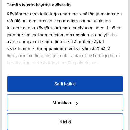
15140
Tämä sivusto käyttää evästeitä
Postitoimipaikka:
Käytämme evästeitä tarjoamamme sisällön ja mainosten
Lahti
räätälöimiseen, sosiaalisen median ominaisuuksien
tukemiseen ja kävijämäärämme analysoimiseen. Lisäksi
Lämmitysjärjestelmä:
jaamme sosiaalisen median, mainosalan ja analytiikka-
Kaukolämpö
alan kumppaneillemme tietoja siitä, miten käytät
sivustoamme. Kumppanimme voivat yhdistää näitä
Hissi:
tietoja muihin tietoihin, joita olet antanut heille tai joita on
Ei
kerätty, kun olet käyttänyt heidän palvelujaan.
Taloyhtiössä on:
Kellarikomero ja vinttikomero
Salli kaikki
Lisätietoja taloyhtiön autopaikoista:
Yhtiöllä piha-autopaikkoja 8kpl jotka jaetaan
jonotusperusteisesti isännöitsijän toimistosta.
Muokkaa
Onko kohteesta energiatodistusta?:
Kyllä
Kiellä
Energialuokka: