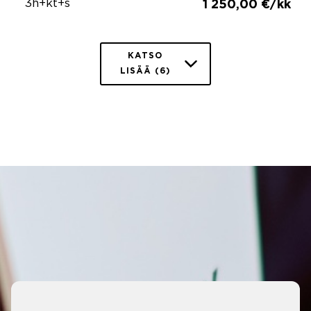
3h+kt+s
1 250,00 €/kk
KATSO
LISÄÄ (6)