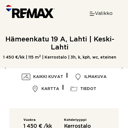
Skip
to
Valikko
content
Hämeenkatu 19 A, Lahti | Keski-
Lahti
2
1 450 €/kk |
115 m
| Kerrostalo | 3h, k, kph, wc, eteinen
KAIKKI KUVAT
ILMAKUVA
KARTTA
TIEDOT
Vuokra
Kohdetyyppi
1 450 € /kk
Kerrostalo