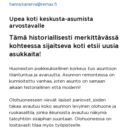
hanna.kanerva@remax.fi
Upea koti keskusta-asumista
arvostavalle
Tämä historiallisesti merkittävässä
kohteessa sijaitseva koti etsii uusia
asukkaita!
Huoneiston poikkeuksellinen korkeus tuo asuntoon
tilantuntua ja avaruutta. Asunnon remonteissa on
kunnioitettu vanhaa, joten asunto on samaan
aikaan historiallinen että moderni!
Olohuoneeseen vievät lasiset pariovet, joiden
takaa avautuu koko asunnon levyinen olohuone ja
ruokasalitila, jonka ikkunoista avautuu näkymä
taloyhtiön sisäpihan suuntaan. Olohuoneessa on
lositavasti tilaa myös työpisteelle.