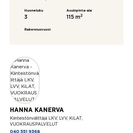
Huoneluku
Asuinpinta-ala
2
3
115 m
Rakennusvuosi
HANNA KANERVA
Kiinteistönvälittäjä LKV, LVV, KiLAT,
VUOKRAUSPALVELUT
040 551 9368