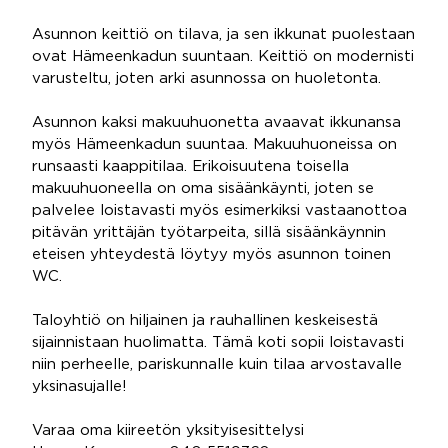
Asunnon keittiö on tilava, ja sen ikkunat puolestaan
ovat Hämeenkadun suuntaan. Keittiö on modernisti
varusteltu, joten arki asunnossa on huoletonta.
Asunnon kaksi makuuhuonetta avaavat ikkunansa
myös Hämeenkadun suuntaa. Makuuhuoneissa on
runsaasti kaappitilaa. Erikoisuutena toisella
makuuhuoneella on oma sisäänkäynti, joten se
palvelee loistavasti myös esimerkiksi vastaanottoa
pitävän yrittäjän työtarpeita, sillä sisäänkäynnin
eteisen yhteydestä löytyy myös asunnon toinen
WC.
Taloyhtiö on hiljainen ja rauhallinen keskeisestä
sijainnistaan huolimatta. Tämä koti sopii loistavasti
niin perheelle, pariskunnalle kuin tilaa arvostavalle
yksinasujalle!
Varaa oma kiireetön yksityisesittelysi