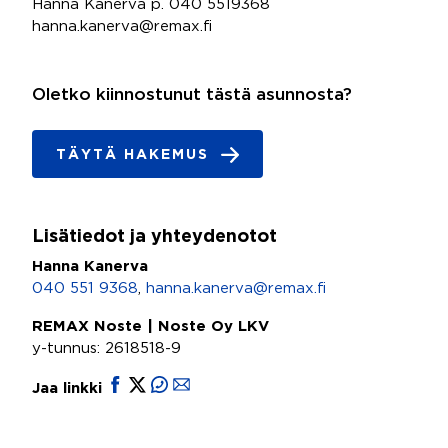
Hanna Kanerva p. 040 5519368
hanna.kanerva@remax.fi
Oletko kiinnostunut tästä asunnosta?
TÄYTÄ HAKEMUS
Lisätiedot ja yhteydenotot
Hanna Kanerva
040 551 9368
,
hanna.kanerva@remax.fi
REMAX Noste | Noste Oy LKV
y-tunnus: 2618518-9
Jaa linkki