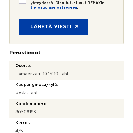
i
yhteydessä. Olen tutustunut REMAXin
tietosuojaselosteeseen
.
e
t
o
s
LÄHETÄ VIESTI
u
o
j
a
Perustiedot
*
Osoite:
Hämeenkatu 19 15110 Lahti
Kaupunginosa/kylä:
Keski-Lahti
Kohdenumero:
80508183
Kerros:
4/5