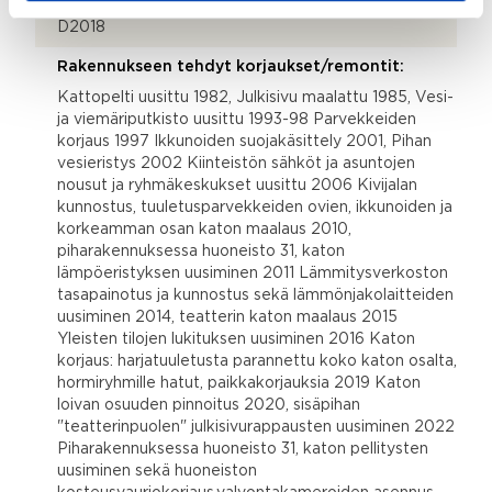
D2018
Rakennukseen tehdyt korjaukset/remontit:
Kattopelti uusittu 1982, Julkisivu maalattu 1985, Vesi-
ja viemäriputkisto uusittu 1993-98 Parvekkeiden
korjaus 1997 Ikkunoiden suojakäsittely 2001, Pihan
vesieristys 2002 Kiinteistön sähköt ja asuntojen
nousut ja ryhmäkeskukset uusittu 2006 Kivijalan
kunnostus, tuuletusparvekkeiden ovien, ikkunoiden ja
korkeamman osan katon maalaus 2010,
piharakennuksessa huoneisto 31, katon
lämpöeristyksen uusiminen 2011 Lämmitysverkoston
tasapainotus ja kunnostus sekä lämmönjakolaitteiden
uusiminen 2014, teatterin katon maalaus 2015
Yleisten tilojen lukituksen uusiminen 2016 Katon
korjaus: harjatuuletusta parannettu koko katon osalta,
hormiryhmille hatut, paikkakorjauksia 2019 Katon
loivan osuuden pinnoitus 2020, sisäpihan
"teatterinpuolen" julkisivurappausten uusiminen 2022
Piharakennuksessa huoneisto 31, katon pellitysten
uusiminen sekä huoneiston