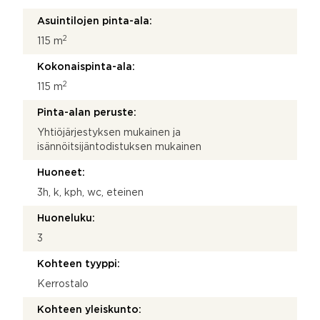
Asuintilojen pinta-ala:
2
115 m
Kokonaispinta-ala:
2
115 m
Pinta-alan peruste:
Yhtiöjärjestyksen mukainen ja
isännöitsijäntodistuksen mukainen
Huoneet:
3h, k, kph, wc, eteinen
Huoneluku:
3
Kohteen tyyppi:
Kerrostalo
Kohteen yleiskunto: