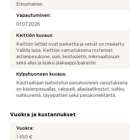
Erinomainen
Vapautuminen:
01.07.2026
Keittiön kuvaus:
Keittiön lattiat ovat parkettia ja seinät on maalattu.
Välitila lasia. Keittiön varrustuksena rosteriset
astianpesukone, uuni, liesituuletin, mikroaaltouuni
sekä allas ja lisäksi jääkaappi/pakastin.
Kylpyhuoneen kuvaus:
Kauttaaltaan laatoitetun pesuhuoneen varustuksena
on käsienpesuallas, valopeili, allaslaatikostot, suihku,
suihkuveinä, täyyipatteri sekä pesukoneliitäntä.
Vuokra ja kustannukset
Vuokra:
1 450 €