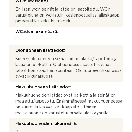
WC:n lisätiedot:
Erillisen wc:n seinät ja lattia on laatoitettu. WC:n
varusteluna on wc-istuin, käsienpesuallas, allaskaappi,
pideesuihku sekä kulmapeli
WC:iden lukumäärä:
1
Olohuoneen lisätiedot:
Suuren olohuoneen seinät on maalattu/tapetoitu ja
lattia on parkettia. Olohuoneessa suuret ikkunat
taloyhtiön sisäpihan suuntaan. Olohuoneen ikkunoissa
syvät ikkunalaudat.
Makuuhuoneen lisätiedot:
Makuuhuoneiden lattiat ovat parkettia ja seinät on
maalattu/tapetoitu. Ensimmäisessä makuuhuoneessa
on suuret liukuovelliset kaapistot. Toinen
makuuhuone on varusteltu omalla uloskäynnillä.
Makuuhuoneiden lukumäärä: