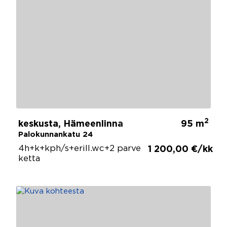
2
keskusta, Hämeenlinna
95 m
Palokunnankatu 24
4h+k+kph/s+erill.wc+2 parve
1 200,00 €/kk
ketta