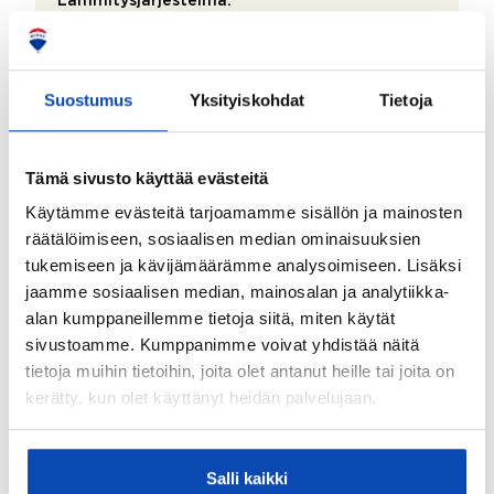
Lämmitysjärjestelmä:
Kaukolämpö
Hissi:
Suostumus
Yksityiskohdat
Tietoja
Kyllä
Taloyhtiössä sauna:
Kyllä
Tämä sivusto käyttää evästeitä
Käytämme evästeitä tarjoamamme sisällön ja mainosten
Taloyhtiössä on:
räätälöimiseen, sosiaalisen median ominaisuuksien
Pesutupa, vinttikomero, kuivaushuone ja
tukemiseen ja kävijämäärämme analysoimiseen. Lisäksi
pyörävarasto
jaamme sosiaalisen median, mainosalan ja analytiikka-
Lisätietoja taloyhtiön autopaikoista:
alan kumppaneillemme tietoja siitä, miten käytät
Autopaikat jaetaan jonotusperusteisesti isännöitsijän
sivustoamme. Kumppanimme voivat yhdistää näitä
toimistosta.
tietoja muihin tietoihin, joita olet antanut heille tai joita on
kerätty, kun olet käyttänyt heidän palvelujaan.
Onko kohteesta energiatodistusta?:
Kyllä
Energialuokka:
Salli kaikki