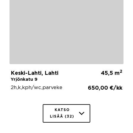
2
Keski-Lahti, Lahti
45,5 m
Yrjönkatu 9
2h,k,kph/wc,parveke
650,00 €/kk
KATSO
LISÄÄ (32)