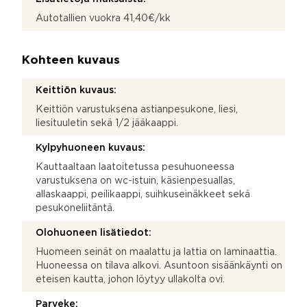
Autotallien vuokra 41,40€/kk
Kohteen kuvaus
Keittiön kuvaus:
Keittiön varustuksena astianpesukone, liesi,
liesituuletin sekä 1/2 jääkaappi.
Kylpyhuoneen kuvaus:
Kauttaaltaan laatoitetussa pesuhuoneessa
varustuksena on wc-istuin, käsienpesuallas,
allaskaappi, peilikaappi, suihkuseinäkkeet sekä
pesukoneliitäntä.
Olohuoneen lisätiedot:
Huomeen seinät on maalattu ja lattia on laminaattia.
Huoneessa on tilava alkovi. Asuntoon sisäänkäynti on
eteisen kautta, johon löytyy ullakolta ovi.
Parveke: