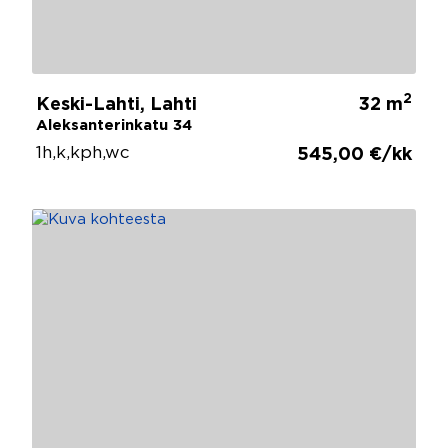
2
Keski-Lahti, Lahti
32 m
Aleksanterinkatu 34
1h,k,kph,wc
545,00 €/kk