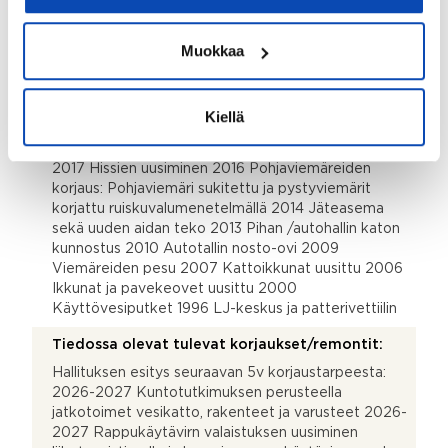
D2018
Rakennukseen tehdyt korjaukset/remontit:
Muokkaa
2022 Kaukolämpöpaketin uusiminen, palovaroitin
järjestelmän päivitys 2021 Julkisivujen maalaus ja
parvekkeiden uusiminen 2019 Taloussaunan remontti,
Kiellä
yleistentilojen lukituksen uusiminen ja iloq lukituksen
asennus osaan asunnosita 2018 IV-kanavien nuohous
2017 Hissien uusiminen 2016 Pohjaviemäreiden
korjaus: Pohjaviemäri sukitettu ja pystyviemärit
korjattu ruiskuvalumenetelmällä 2014 Jäteasema
sekä uuden aidan teko 2013 Pihan /autohallin katon
kunnostus 2010 Autotallin nosto-ovi 2009
Viemäreiden pesu 2007 Kattoikkunat uusittu 2006
Ikkunat ja pavekeovet uusittu 2000
Käyttövesiputket 1996 LJ-keskus ja patterivettiilin
Tiedossa olevat tulevat korjaukset/remontit:
Hallituksen esitys seuraavan 5v korjaustarpeesta:
2026-2027 Kuntotutkimuksen perusteella
jatkotoimet vesikatto, rakenteet ja varusteet 2026-
2027 Rappukäytävirn valaistuksen uusiminen