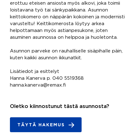
erottuu eteisen ansiosta myös alkovi, joka toimii
loistavana työ tai sänkypaikkana. Asunnon
keittokomero on näppärän kokoinen ja modernisti
varusteltu! Keittikomerosta löytyy arkea
helpottamaan myös astianpesukone, joten
asuminen asunnossa on helppoa ja huoletonta.
Asunnon parveke on rauhalliselle sisäpihalle päin,
kuten kaikki asunnon ikkunatkit.
Lisätiedot ja esittelyt
Hanna Kanerva p. 040 5519368
hanna.kanerva@remax.fi
Oletko kiinnostunut tästä asunnosta?
TÄYTÄ HAKEMUS