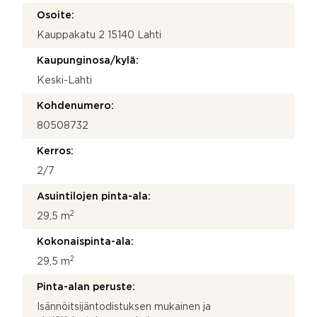
Osoite:
Kauppakatu 2 15140 Lahti
Kaupunginosa/kylä:
Keski-Lahti
Kohdenumero:
80508732
Kerros:
2/7
Asuintilojen pinta-ala:
2
29,5 m
Kokonaispinta-ala:
2
29,5 m
Pinta-alan peruste:
Isännöitsijäntodistuksen mukainen ja