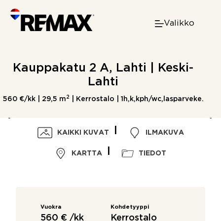
Skip
to
Valikko
content
Kauppakatu 2 A, Lahti | Keski-
Lahti
2
560 €/kk |
29,5 m
| Kerrostalo | 1h,k,kph/wc,lasparveke.
KAIKKI KUVAT
ILMAKUVA
KARTTA
TIEDOT
Vuokra
Kohdetyyppi
560 € /kk
Kerrostalo