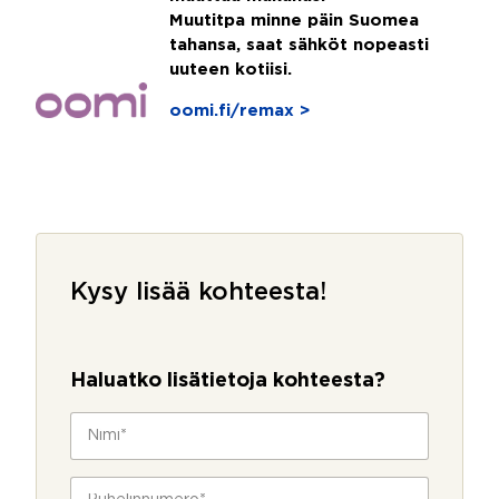
Muutitpa minne päin Suomea
tahansa, saat sähköt nopeasti
uuteen kotiisi.
oomi.fi/remax >
Kysy lisää kohteesta!
Haluatko lisätietoja kohteesta?
N
i
m
i
P