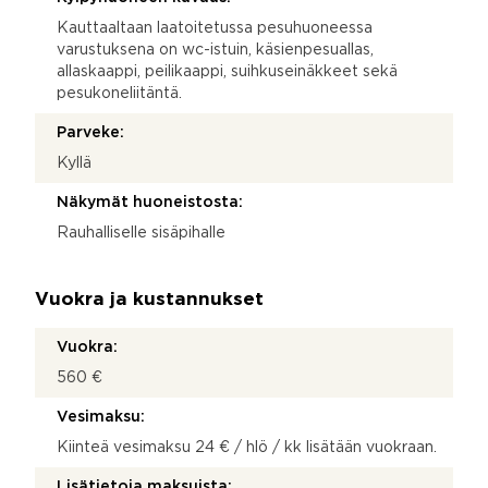
Kauttaaltaan laatoitetussa pesuhuoneessa
varustuksena on wc-istuin, käsienpesuallas,
allaskaappi, peilikaappi, suihkuseinäkkeet sekä
pesukoneliitäntä.
Parveke:
Kyllä
Näkymät huoneistosta:
Rauhalliselle sisäpihalle
Vuokra ja kustannukset
Vuokra:
560 €
Vesimaksu:
Kiinteä vesimaksu 24 € / hlö / kk lisätään vuokraan.
Lisätietoja maksuista: