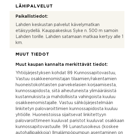
LÄHIPALVELUT
Paikallistiedot:
Lahden keskustan palvelut kävelymatkan
etäisyydellä. Kauppakeskus Syke n. 500 m samoin
Lahden torille. Lahden satamaan matkaa kertyy alle 1
km.
MUUT TIEDOT
Muut kaupan kannalta merkittävät tiedot:
Yhtiöjärjestyksen kohdat 8§ Kunnossapitovastuu,
Vastuu osakkeenomistajan tilaamien/rakentamien
huoneistokohtaisten parvekelasien korjaamisesta,
kunnossapidosta, siitä aiheutuneista ylimääräisistä
kustannuksista ja mahdollisista vahingoista kuuluu
osakkeenomistajalle. Vastuu sähköjärjestelmään
linkitetyn palovaroittimien kunnossapidosta kuuluu
yhtiölle. Huoneistoissa sijaitsevat linkitettyyn
palovaroittimeen kuuluvat paristot kuuluvat osakkaan
kunnossapitovastuulle. 9§ Lunastusoikeus (koskee
autohallipaikkoja) Ilmalämpöpumpun asentaminen on