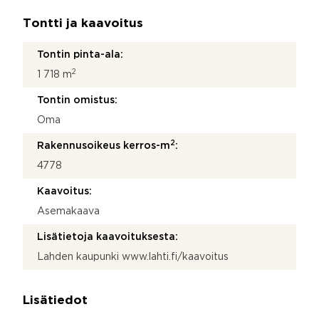
Tontti ja kaavoitus
Tontin pinta-ala:
2
1 718 m
Tontin omistus:
Oma
2
Rakennusoikeus kerros-m
:
4778
Kaavoitus:
Asemakaava
Lisätietoja kaavoituksesta:
Lahden kaupunki www.lahti.fi/kaavoitus
Lisätiedot