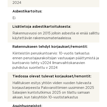
2024
Asbestikartoitus:
Ei
Lisätietoja asbestikartoituksesta:
Rakennusvuosi on 2015 jolloin asbestia ei enää sallittu
käytettävän rakennusmateriaaleissa.
Rakennukseen tehdyt korjaukset/remontit:
Kiinteistön peruskuntoarvio: 10-vuotis tarkastus
ennen perustajaurakoitsijan vastuuajan päättymistä ja
kuntoarvio tehty v2024 Ilmanvaihtokanavien
puhdistus suoritettu v 2024
Tiedossa olevat tulevat korjaukset/remontit:
Hallituksen esitys yhtiön viiden vuoden tulevasta
korjaustarpeesta Palovaroittimien uusiminen 2025
Salaojien kuntotutkimus 2025 on tilattu samaan
aikaan, kun taloyhtiön 10-vuotistarkastus
Asuinhuoneistot: