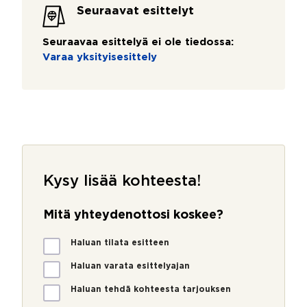
Seuraavat esittelyt
Seuraavaa esittelyä ei ole tiedossa:
Varaa yksityisesittely
Kysy lisää kohteesta!
Mitä yhteydenottosi koskee?
M
Haluan tilata esitteen
i
t
Haluan varata esittelyajan
ä
Haluan tehdä kohteesta tarjouksen
y
h