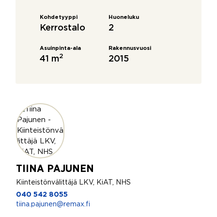
Kohdetyyppi
Huoneluku
Kerrostalo
2
Asuinpinta-ala
Rakennusvuosi
2
41 m
2015
TIINA PAJUNEN
Kiinteistönvälittäjä LKV, KiAT, NHS
040 542 8055
tiina.pajunen@remax.fi