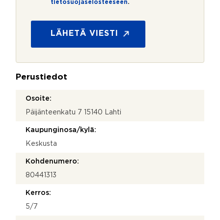
tietosuojaselosteeseen
.
e
t
o
s
LÄHETÄ VIESTI
u
o
j
a
Perustiedot
*
Osoite:
Päijänteenkatu 7 15140 Lahti
Kaupunginosa/kylä:
Keskusta
Kohdenumero:
80441313
Kerros:
5/7