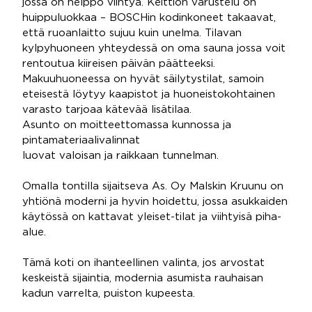
jossa on helppo viihtyä. Keittiön varustelu on
huippuluokkaa – BOSCHin kodinkoneet takaavat,
että ruoanlaitto sujuu kuin unelma. Tilavan
kylpyhuoneen yhteydessä on oma sauna jossa voit
rentoutua kiireisen päivän päätteeksi.
Makuuhuoneessa on hyvät säilytystilat, samoin
eteisestä löytyy kaapistot ja huoneistokohtainen
varasto tarjoaa kätevää lisätilaa.
Asunto on moitteettomassa kunnossa ja
pintamateriaalivalinnat
luovat valoisan ja raikkaan tunnelman.
Omalla tontilla sijaitseva As. Oy Malskin Kruunu on
yhtiönä moderni ja hyvin hoidettu, jossa asukkaiden
käytössä on kattavat yleiset-tilat ja viihtyisä piha-
alue.
Tämä koti on ihanteellinen valinta, jos arvostat
keskeistä sijaintia, modernia asumista rauhaisan
kadun varrelta, puiston kupeesta.