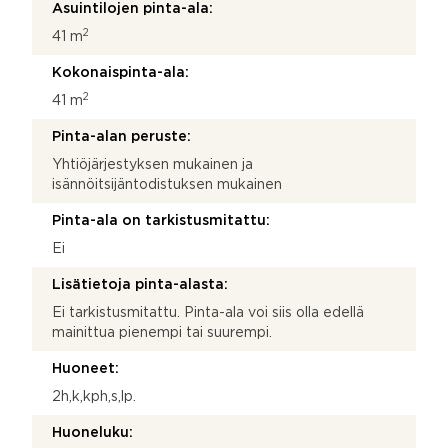
Asuintilojen pinta-ala:
2
41 m
Kokonaispinta-ala:
2
41 m
Pinta-alan peruste:
Yhtiöjärjestyksen mukainen ja
isännöitsijäntodistuksen mukainen
Pinta-ala on tarkistusmitattu:
Ei
Lisätietoja pinta-alasta:
Ei tarkistusmitattu. Pinta-ala voi siis olla edellä
mainittua pienempi tai suurempi.
Huoneet:
2h,k,kph,s,lp.
Huoneluku: