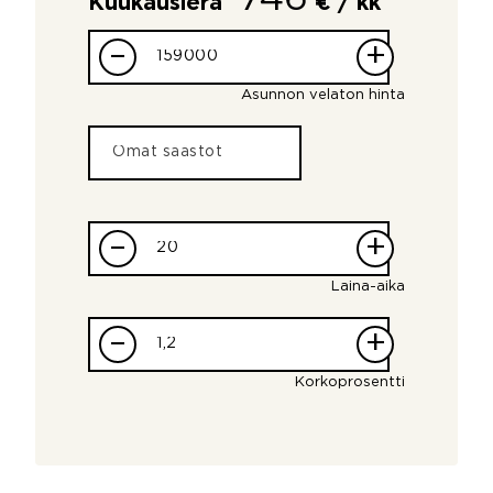
Kuukausierä
€ / kk
–
+
Asunnon velaton hinta
–
+
Laina-aika
–
+
Korkoprosentti