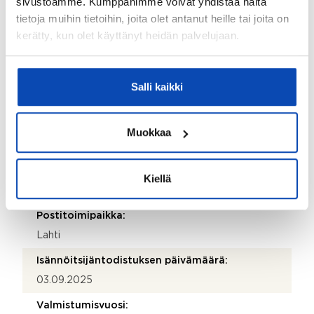
sivustoamme. Kumppanimme voivat yhdistää näitä
Juuso Toivonen
tietoja muihin tietoihin, joita olet antanut heille tai joita on
kerätty, kun olet käyttänyt heidän palvelujaan.
Sähköposti:
juuso.toivonen@reim.fi
Puhelinnumero:
Salli kaikki
207 438 581
Katuosoite:
Muokkaa
Vesijärvenkatu 76
Postinumero:
Kiellä
15140
Postitoimipaikka:
Lahti
Isännöitsijäntodistuksen päivämäärä:
03.09.2025
Valmistumisvuosi: