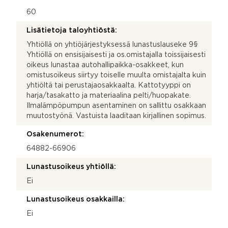
60
Lisätietoja taloyhtiöstä:
Yhtiöllä on yhtiöjärjestyksessä lunastuslauseke 9§
Yhtiöllä on ensisijaisesti ja os.omistajalla toissijaisesti
oikeus lunastaa autohallipaikka-osakkeet, kun
omistusoikeus siirtyy toiselle muulta omistajalta kuin
yhtiöltä tai perustajaosakkaalta. Kattotyyppi on
harja/tasakatto ja materiaalina pelti/huopakate.
Ilmalämpöpumpun asentaminen on sallittu osakkaan
muutostyönä. Vastuista laaditaan kirjallinen sopimus.
Osakenumerot:
64882-66906
Lunastusoikeus yhtiöllä:
Ei
Lunastusoikeus osakkailla:
Ei