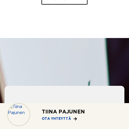
OSTOTOIMEKSIANTO
TIINA PAJUNEN
Apua asunnon ostoon
OTA YHTEYTTÄ
Eikö hakukriteereihisi sopivaa asuntoa