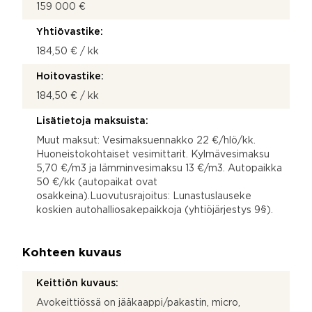
159 000 €
Yhtiövastike:
184,50 € / kk
Hoitovastike:
184,50 € / kk
Lisätietoja maksuista:
Muut maksut: Vesimaksuennakko 22 €/hlö/kk.
Huoneistokohtaiset vesimittarit. Kylmävesimaksu
5,70 €/m3 ja lämminvesimaksu 13 €/m3. Autopaikka
50 €/kk (autopaikat ovat
osakkeina).Luovutusrajoitus: Lunastuslauseke
koskien autohalliosakepaikkoja (yhtiöjärjestys 9§).
Kohteen kuvaus
Keittiön kuvaus:
Avokeittiössä on jääkaappi/pakastin, micro,