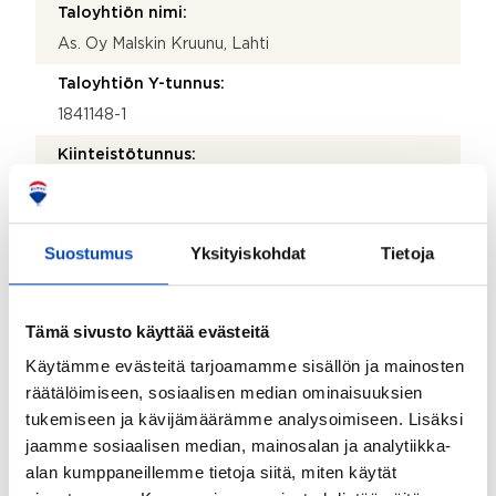
Taloyhtiön nimi:
As. Oy Malskin Kruunu, Lahti
Taloyhtiön Y-tunnus:
1841148-1
Kiinteistötunnus:
398-1-1127-5
Kiinteistönhoidosta vastaa:
Suostumus
Yksityiskohdat
Tietoja
Huoltoyhtiö
Lisätietoja kiinteistönhoidosta:
TotoPro Oy Leenankatu 8, 15610 Lahti 0503202755
Tämä sivusto käyttää evästeitä
palvelut@totopro.fi Siivous A&M Kiinteistöpalvelut
Käytämme evästeitä tarjoamamme sisällön ja mainosten
Oy
räätälöimiseen, sosiaalisen median ominaisuuksien
Isännöitsijätoimisto:
tukemiseen ja kävijämäärämme analysoimiseen. Lisäksi
REIM Lahti Oy
jaamme sosiaalisen median, mainosalan ja analytiikka-
alan kumppaneillemme tietoja siitä, miten käytät
Isännöitsijän nimi: