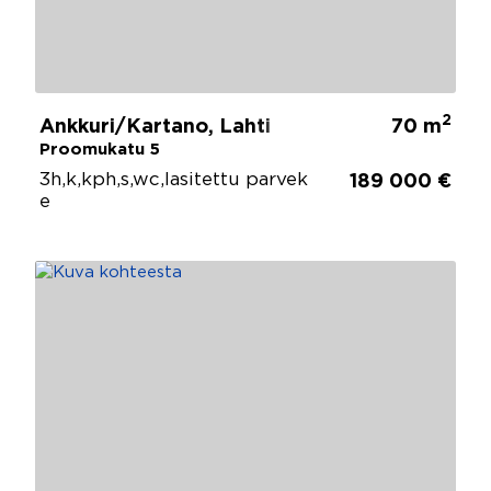
2
Ankkuri/Kartano, Lahti
70 m
Proomukatu 5
3h,k,kph,s,wc,lasitettu parvek
189 000 €
e