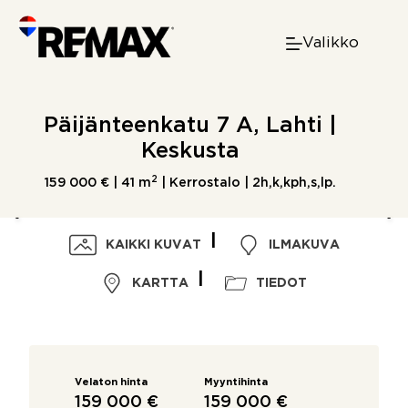
Skip
to
Valikko
content
Päijänteenkatu 7 A, Lahti |
Keskusta
2
159 000 € |
41 m
| Kerrostalo | 2h,k,kph,s,lp.
KAIKKI KUVAT
ILMAKUVA
KARTTA
TIEDOT
Velaton hinta
Myyntihinta
159 000 €
159 000 €