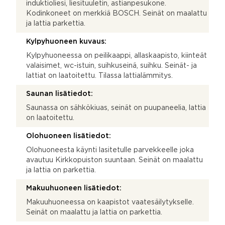
induktioliesi, liesituuletin, astianpesukone.
Kodinkoneet on merkkiä BOSCH. Seinät on maalattu
ja lattia parkettia.
Kylpyhuoneen kuvaus:
Kylpyhuoneessa on peilikaappi, allaskaapisto, kiinteät
valaisimet, wc-istuin, suihkuseinä, suihku. Seinät- ja
lattiat on laatoitettu. Tilassa lattialämmitys.
Saunan lisätiedot:
Saunassa on sähkökiuas, seinät on puupaneelia, lattia
on laatoitettu.
Olohuoneen lisätiedot:
Olohuoneesta käynti lasitetulle parvekkeelle joka
avautuu Kirkkopuiston suuntaan. Seinät on maalattu
ja lattia on parkettia.
Makuuhuoneen lisätiedot:
Makuuhuoneessa on kaapistot vaatesäilytykselle.
Seinät on maalattu ja lattia on parkettia.