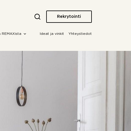
Rekrytointi
a REMAXista
Ideat ja vinkit
Yhteystiedot