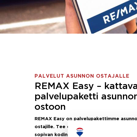
PALVELUT ASUNNON OSTAJALLE
REMAX Easy – kattav
palvelupaketti asunno
ostoon
REMAX Easy on palvelupakettimme asunn
ostajille.
Tee ostotoimeksianto ja etsimme j
sopivan kodin, eikä sinun tarvitse nähdä va