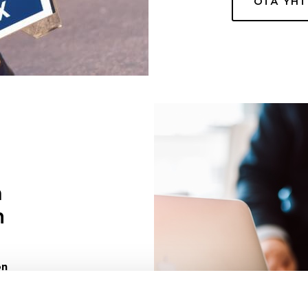
OTA YH
a
n
on
uuri sinulle
ivaa sen