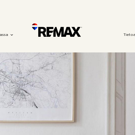
assa
Tieto