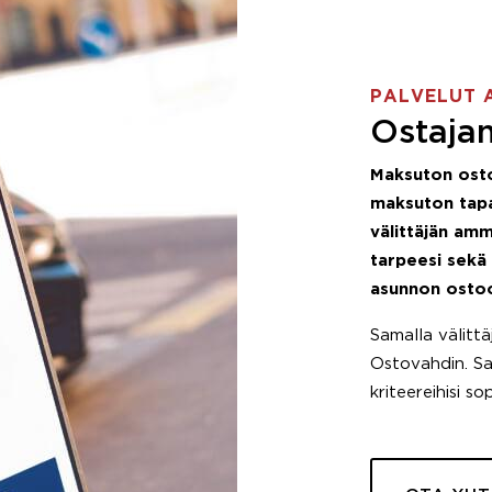
PALVELUT 
Ostajan
Maksuton ost
maksuton tapa
välittäjän amm
tarpeesi sekä
asunnon osto
Samalla välitt
Ostovahdin. Saa
kriteereihisi so