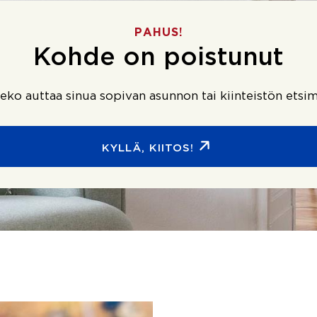
PAHUS!
Kohde on poistunut
ko auttaa sinua sopivan asunnon tai kiinteistön etsim
KYLLÄ, KIITOS!