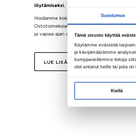
löytämiseksi.
Suostumus
Hoidamme koko ostoprosessin puolestasi.
Ostotoimeksiantopalvelumme sopii myös esimer
ja vapaa-ajan asuntojen ostoon.
Tämä sivusto käyttää eväste
Käytämme evästeitä tarjoama
ja kävijämäärämme analysoim
kumppaneillemme tietoja siitä
LUE LISÄÄ
olet antanut heille tai joita o
Kiellä