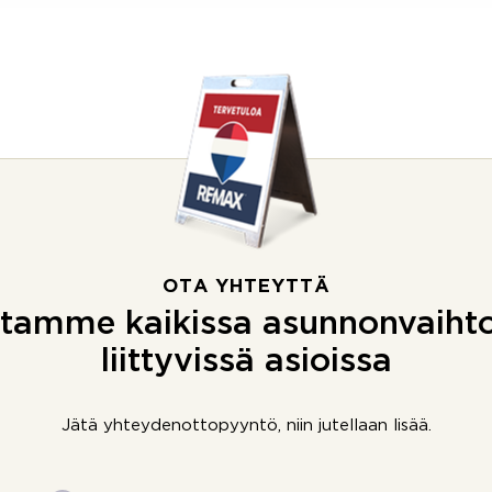
OTA YHTEYTTÄ
tamme kaikissa asunnonvaiht
liittyvissä asioissa
Jätä yhteydenottopyyntö, niin jutellaan lisää.