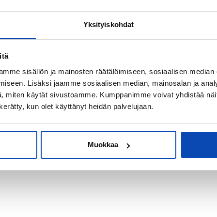
Yksityiskohdat
kiksi sijoitus-
itä
mme sisällön ja mainosten räätälöimiseen, sosiaalisen median
iseen. Lisäksi jaamme sosiaalisen median, mainosalan ja analy
, miten käytät sivustoamme. Kumppanimme voivat yhdistää näitä t
n kerätty, kun olet käyttänyt heidän palvelujaan.
Muokkaa