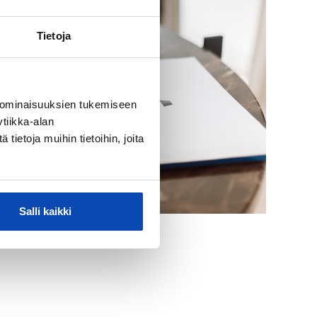
Tietoja
 ominaisuuksien tukemiseen
tiikka-alan
ietoja muihin tietoihin, joita
Salli kaikki