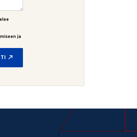
elee
umiseen ja
TI