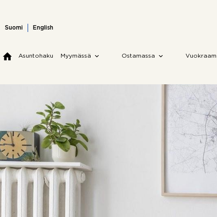
Skip
to
content
Suomi
English
Asuntohaku
Myymässä
Ostamassa
Vuokraam