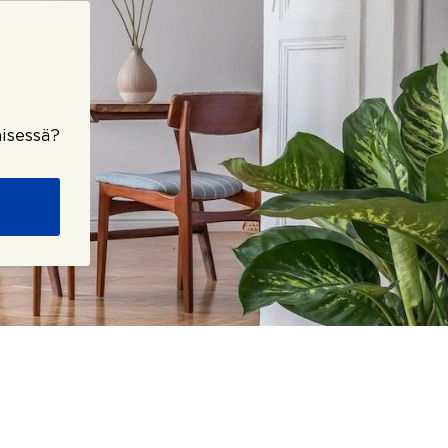
isessä?