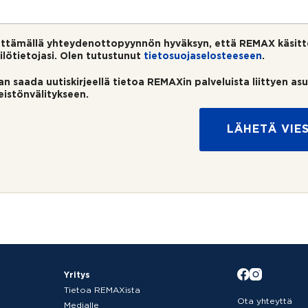
ttämällä yhteydenottopyynnön hyväksyn, että REMAX käsitt
ilötietojasi. Olen tutustunut
tietosuojaselosteeseen
.
an saada uutiskirjeellä tietoa REMAXin palveluista liittyen as
teistönvälitykseen.
LÄHETÄ VIES
Yritys
Tietoa REMAXista
Ota yhteyttä
Medialle