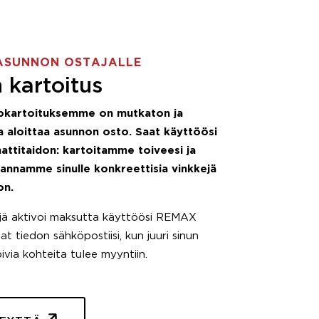
ASUNNON OSTAJALLE
 kartoitus
okartoituksemme on mutkaton ja
 aloittaa asunnon osto. Saat käyttöösi
attitaidon: kartoitamme toiveesi ja
 annamme sinulle konkreettisia vinkkejä
on.
äjä aktivoi maksutta käyttöösi REMAX
t tiedon sähköpostiisi, kun juuri sinun
pivia kohteita tulee myyntiin.