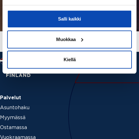
Salli kaikki
Muokkaa
Kiellä
Palvelut
Asuntohaku
Myymässä
Ostamassa
Vuokraamassa