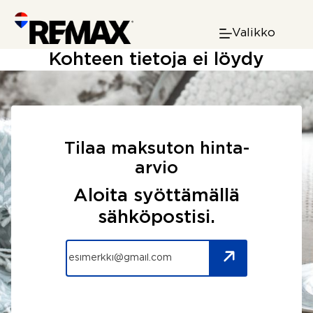
Skip
to
Valikko
content
Kohteen tietoja ei löydy
Tilaa maksuton hinta-
arvio
Aloita syöttämällä
sähköpostisi.