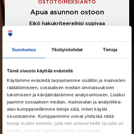
OSTOTOIMEKSIANTO
Apua asunnon ostoon
Eikö hakukriteereihisi sopivaa
asuntoa ole löytynyt? Jännittääkö
asunnon ostotarjouksen tekeminen?
Suostumus
Yksityiskohdat
Tietoja
Välittäjämme auttavat sinua kaikissa
asunnon ostoon liittyvissä asioissa.
Tämä sivusto käyttää evästeitä
Käytämme evästeitä tarjoamamme sisällön ja mainosten
LUE LISÄÄ
räätälöimiseen, sosiaalisen median ominaisuuksien
tukemiseen ja kävijämäärämme analysoimiseen. Lisäksi
jaamme sosiaalisen median, mainosalan ja analytiikka-
alan kumppaneillemme tietoja siitä, miten käytät
sivustoamme. Kumppanimme voivat yhdistää näitä
tietoja muihin tietoihin, joita olet antanut heille tai joita on
kerätty, kun olet käyttänyt heidän palvelujaan.