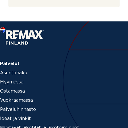
r
j
e
Palvelut
Asuntohaku
Myymässä
Ostamassa
Vuokraamassa
Palveluhinnasto
Ideat ja vinkit
Myytävät liiketilat ja liiketoiminnot