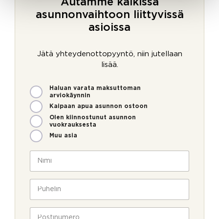
Autamme kaikissa
asunnonvaihtoon liittyvissä
asioissa
Jätä yhteydenottopyyntö, niin jutellaan
lisää.
M
Haluan varata maksuttoman
i
arviokäynnin
t
Kaipaan apua asunnon ostoon
e
Olen kiinnostunut asunnon
n
vuokrauksesta
v
Muu asia
o
i
N
m
i
m
m
e
i
P
o
*
u
l
h
o
l
e
P
l
a