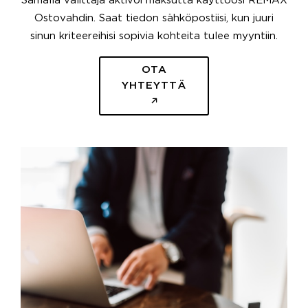
Samalla välittäjä aktivoi maksutta käyttöösi REMAX
Ostovahdin. Saat tiedon sähköpostiisi, kun juuri
sinun kriteereihisi sopivia kohteita tulee myyntiin.
OTA
YHTEYTTÄ