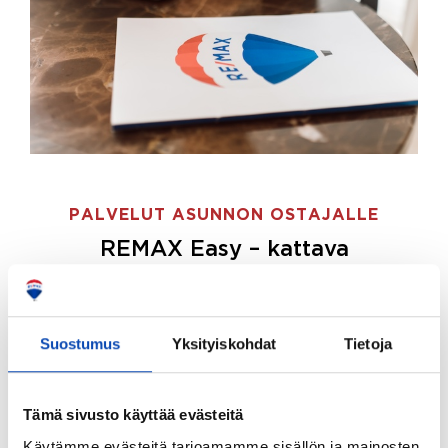
PALVELUT ASUNNON OSTAJALLE
REMAX Easy – kattava
palvelupaketti asunnon ostoon
REMAX Easy on palvelupakettimme asunnon
ostajille.
Tee ostotoimeksianto ja etsimme juuri
Suostumus
Yksityiskohdat
Tietoja
sinulle sopivan kodin, eikä sinun tarvitse nähdä
vaivaa sen löytämiseksi.
Tämä sivusto käyttää evästeitä
Hoidamme koko ostoprosessin puolestasi.
Käytämme evästeitä tarjoamamme sisällön ja mainosten