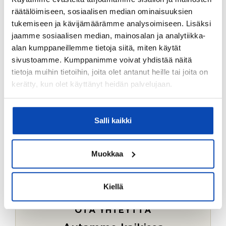
Ostotoimeksiantopalvelumme sopii myös esimerkiksi
räätälöimiseen, sosiaalisen median ominaisuuksien
sijoitus- ja vapaa-ajan asuntojen ostoon.
tukemiseen ja kävijämäärämme analysoimiseen. Lisäksi
jaamme sosiaalisen median, mainosalan ja analytiikka-
LUE LISÄÄ
alan kumppaneillemme tietoja siitä, miten käytät
sivustoamme. Kumppanimme voivat yhdistää näitä
tietoja muihin tietoihin, joita olet antanut heille tai joita on
kerätty, kun olet käyttänyt heidän palvelujaan.
Salli kaikki
Muokkaa
Kiellä
OTA YHTEYTTÄ