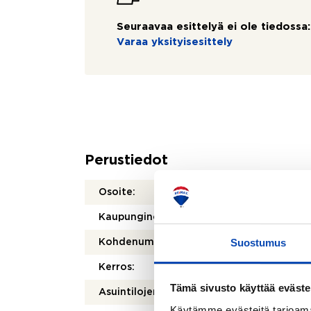
Seuraavaa esittelyä ei ole tiedossa:
Varaa yksityisesittely
Perustiedot
Osoite:
Ahtial
Kaupunginosa/kylä:
Möysä
Suostumus
Kohdenumero:
80515
Kerros:
2/3
Tämä sivusto käyttää eväste
Asuintilojen pinta-ala:
75,5 
Käytämme evästeitä tarjoama