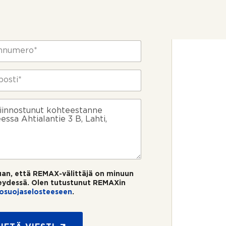
uan, että REMAX-välittäjä on minuun
eydessä. Olen tutustunut REMAXin
tosuojaselosteeseen
.