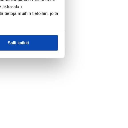
tiikka-alan
ietoja muihin tietoihin, joita
Salli kaikki