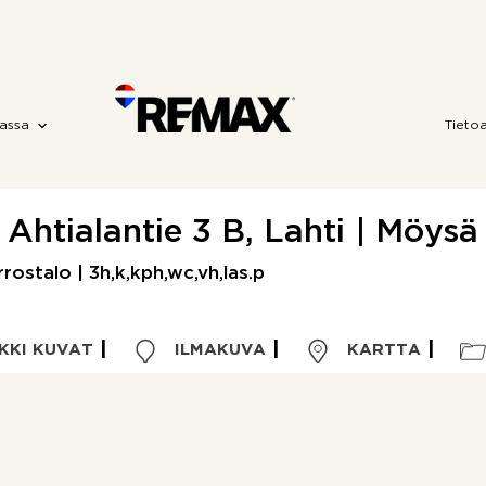
assa
Tieto
Ahtialantie 3 B, Lahti | Möysä
rostalo | 3h,k,kph,wc,vh,las.p
KKI KUVAT
ILMAKUVA
KARTTA
Kohdetyyppi