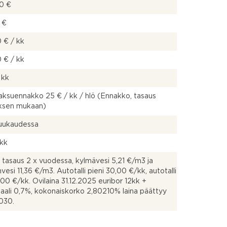
00 €
 €
 € / kk
 € / kk
 kk
ksuennakko 25 € / kk / hlö (Ennakko, tasaus
uksen mukaan)
kuukaudessa
 kk
tasaus 2 x vuodessa, kylmävesi 5,21 €/m3 ja
vesi 11,36 €/m3. Autotalli pieni 30,00 €/kk, autotalli
,00 €/kk. Ovilaina 31.12.2025 euribor 12kk +
aali 0,7%, kokonaiskorko 2,80210% laina päättyy
030.