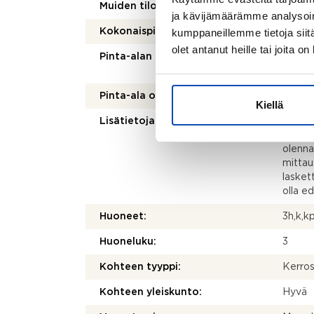
2
Muiden tilojen pinta-ala:
0 m
ja kävijämäärämme analysoim
kumppaneillemme tietoja siitä
Kokonaispinta-ala:
75,5 
olet antanut heille tai joita o
Pinta-alan peruste:
Yhtiöj
mukai
Pinta-ala on tarkistusmitattu:
Ei
Kiellä
Lisätietoja pinta-alasta:
Ei tar
kohtei
olenna
mittau
laskett
olla e
Huoneet:
3h,k,k
Huoneluku:
3
Kohteen tyyppi:
Kerros
Kohteen yleiskunto:
Hyvä