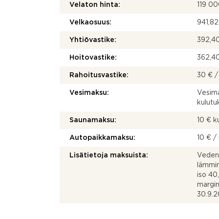
Velaton hinta:
119 0
Velkaosuus:
941,82
Yhtiövastike:
392,40
Hoitovastike:
362,40
Rahoitusvastike:
30 € /
Vesimaksu:
Vesima
kulut
Saunamaksu:
10 € 
Autopaikkamaksu:
10 € /
Lisätietoja maksuista:
Veden 
lämmin
iso 40
margin
30.9.2