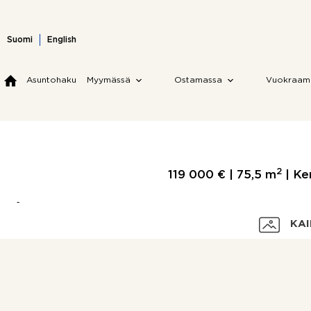
Skip
to
content
Suomi
English
Asuntohaku
Myymässä
Ostamassa
Vuokraam
2
119 000 € |
75,5 m
| Ker
KAI
Velaton hinta
Myyntihinta