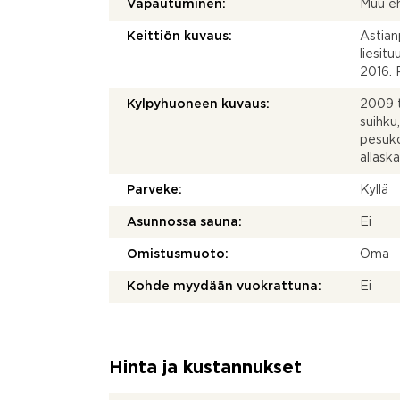
Vapautuminen:
Muu e
Keittiön kuvaus:
Astian
liesitu
2016. P
Kylpyhuoneen kuvaus:
2009 t
suihku
pesuko
allask
Parveke:
Kyllä
Asunnossa sauna:
Ei
Omistusmuoto:
Oma
Kohde myydään vuokrattuna:
Ei
Hinta ja kustannukset