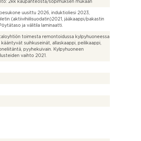
hto: 2kk kaupanteosta/sopimuksen mukaan
pesukone uusittu 2026, induktioliesi 2023,
uletin (aktiivihiilisuodatin)2021, jääkaappi/pakastin
öytätaso ja välitila laminaatti.
aloyhtiön toimesta remontoidussa kylpyhuoneessa
, kääntyvät suihkuseinät, allaskaappi, peilikaappi,
neliitäntä, pyyhekuivain. Kylpyhuoneen
alusteiden vaihto 2021.