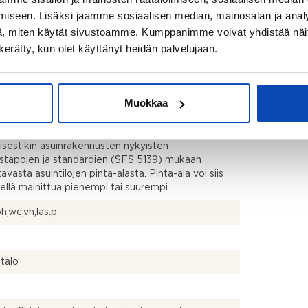
iseen. Lisäksi jaamme sosiaalisen median, mainosalan ja analy
2
, miten käytät sivustoamme. Kumppanimme voivat yhdistää näitä t
m
n kerätty, kun olet käyttänyt heidän palvelujaan.
ärjestyksen mukainen ja isännöitsijäntodistuksen
nen
Muokkaa
kistusmitattu. Pinta-alat saattavat tämän ikäisissä
ssa (yhtiö rekisteröity ennen 01.01.1992) poiketa
isestikin asuinrakennusten nykyisten
stapojen ja standardien (SFS 5139) mukaan
avasta asuintilojen pinta-alasta. Pinta-ala voi siis
dellä mainittua pienempi tai suurempi.
ph,wc,vh,las.p
talo