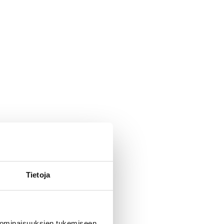
Tietoja
 ominaisuuksien tukemiseen