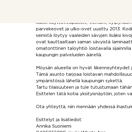
Vaatehuone eteisessä on tuomassa lisää säil
makuuhuonetta. Erillinen wc. Tämän kodin 
perinteisen putkiremontin yhteydessä vuonna
kaikki käyttövesiputket, viemärit, kylpyhuon
parvekeovet ja ulko-ovet uusittu 2013. Kod
seinistä löytyy vaaleiden sävyjen lisäksi kivo
ovat kauttaaltaan saman sävyistä laminaatti
omatonttinen taloyhtiö loistavalla sijainnill
kaupungin palveluiden äärellä.
Möysän alueella on hyvät liikenneyhteydet j
Tämä asunto tarjoaa loistavan mahdollisuud
ympäristössä lähellä kaupungin sykettä.
Tartu tilaisuuteen ja tule tutustumaan tähän 
Esittelen tätä kotia yksityisnäytöin, joten v
Ota yhteyttä, niin mennään yhdessä ihastu
Esittelyt ja lisätiedot:
Annika Suoniemi