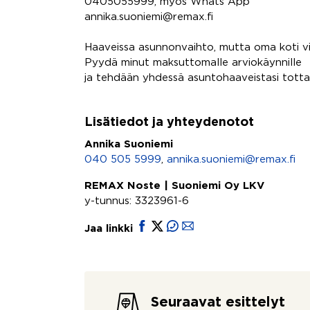
0405055999, myös Whats App
annika.suoniemi@remax.fi
Haaveissa asunnonvaihto, mutta oma koti 
Pyydä minut maksuttomalle arviokäynnille
ja tehdään yhdessä asuntohaaveistasi totta
Lisätiedot ja yhteydenotot
Annika Suoniemi
040 505 5999
,
annika.suoniemi@remax.fi
REMAX Noste | Suoniemi Oy LKV
y-tunnus: 3323961-6
Jaa linkki
Seuraavat esittelyt