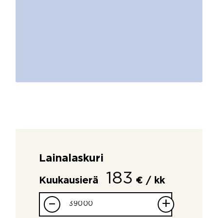
Lainalaskuri
183
Kuukausierä
€ / kk
–
+