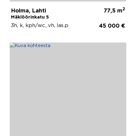
2
Holma, Lahti
77,5 m
Mäklöörinkatu 5
3h, k, kph/wc, vh, las.p
45 000 €