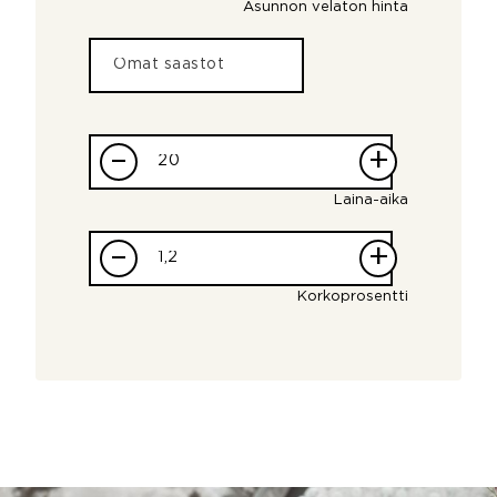
Asunnon velaton hinta
–
+
Laina-aika
–
+
Korkoprosentti