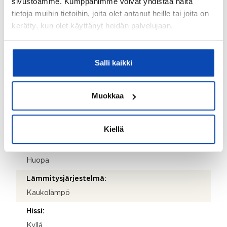
sivustoamme. Kumppanimme voivat yhdistää näitä
tietoja muihin tietoihin, joita olet antanut heille tai joita on
Valmistumisvuosi:
kerätty, kun olet käyttänyt heidän palvelujaan.
1967
Käyttöönottovuosi:
Salli kaikki
1967
Rakennus- ja pintamateriaalit:
Muokkaa
Tiili
Kattotyyppi:
Kiellä
Pulpettikatto
Katemateriaali:
Huopa
Lämmitysjärjestelmä:
Kaukolämpö
Hissi:
Kyllä