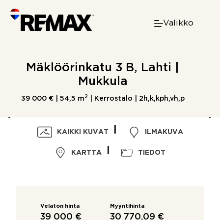
Skip
to
Valikko
content
Mäklöörinkatu 3 B, Lahti |
Mukkula
2
39 000 € |
54,5 m
| Kerrostalo | 2h,k,kph,vh,p
KAIKKI KUVAT
ILMAKUVA
KARTTA
TIEDOT
Velaton hinta
Myyntihinta
39 000 €
30 770,09 €