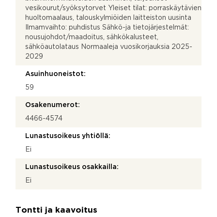
vesikourut/syöksytorvet Yleiset tilat: porraskäytävien
huoltomaalaus, talouskylmiöiden laitteiston uusinta
Ilmamvaihto: puhdistus Sähkö-ja tietojärjestelmät:
nousujohdot/maadoitus, sähkökalusteet,
sähköautolataus Normaaleja vuosikorjauksia 2025-
2029
Asuinhuoneistot:
59
Osakenumerot:
4466-4574
Lunastusoikeus yhtiöllä:
Ei
Lunastusoikeus osakkailla:
Ei
Tontti ja kaavoitus