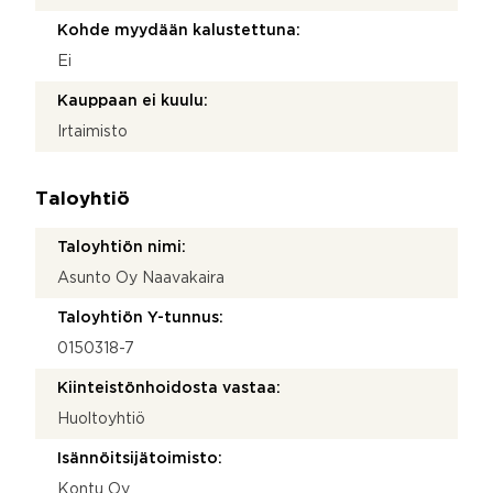
Kohde myydään kalustettuna:
Ei
Kauppaan ei kuulu:
Irtaimisto
Taloyhtiö
Taloyhtiön nimi:
Asunto Oy Naavakaira
Taloyhtiön Y-tunnus:
0150318-7
Kiinteistönhoidosta vastaa:
Huoltoyhtiö
Isännöitsijätoimisto:
Kontu Oy