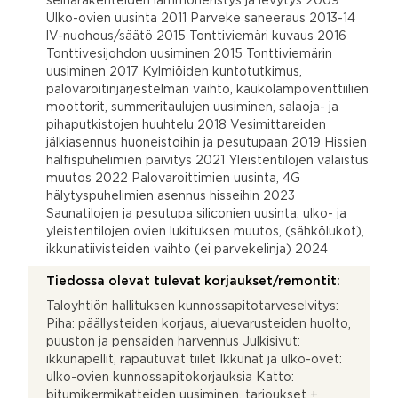
seinärakenteiden lämmöneristys ja levytys 2009
Ulko-ovien uusinta 2011 Parveke saneeraus 2013-14
lV-nuohous/säätö 2015 Tonttiviemäri kuvaus 2016
Tonttivesijohdon uusiminen 2015 Tonttiviemärin
uusiminen 2017 Kylmiöiden kuntotutkimus,
palovaroitinjärjestelmän vaihto, kaukolämpöventtiilien
moottorit, summeritaulujen uusiminen, salaoja- ja
pihaputkistojen huuhtelu 2018 Vesimittareiden
jälkiasennus huoneistoihin ja pesutupaan 2019 Hissien
hälfispuhelimien päivitys 2021 Yleistentilojen valaistus
muutos 2022 Palovaroittimien uusinta, 4G
hälytyspuhelimien asennus hisseihin 2023
Saunatilojen ja pesutupa siliconien uusinta, ulko- ja
yleistentilojen ovien lukituksen muutos, (sähkölukot),
ikkunatiivisteiden vaihto (ei parvekelinja) 2024
Tiedossa olevat tulevat korjaukset/remontit:
Taloyhtiön hallituksen kunnossapitotarveselvitys:
Piha: päällysteiden korjaus, aluevarusteiden huolto,
puuston ja pensaiden harvennus Julkisivut:
ikkunapellit, rapautuvat tiilet Ikkunat ja ulko-ovet:
ulko-ovien kunnossapitokorjauksia Katto:
bitumikermikatteiden uusiminen, tarjoukset +