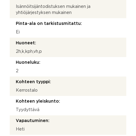
Isännöitsijäntodistuksen mukainen ja
yhtiöjärjestyksen mukainen
Pinta-ala on tarkistusmitattu:
Ei
Huoneet:
2h,k,kph,vh,p
Huoneluku:
2
Kohteen tyyppi:
Kerrostalo
Kohteen yleiskunto:
Tyydyttävä
Vapautuminen:
Heti