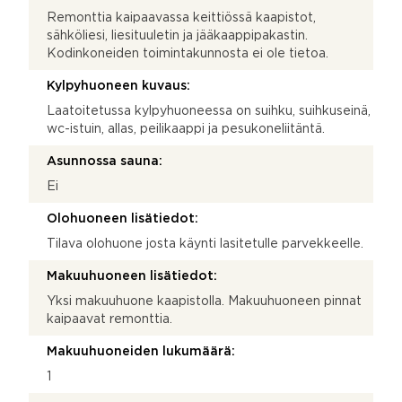
Remonttia kaipaavassa keittiössä kaapistot,
sähköliesi, liesituuletin ja jääkaappipakastin.
Kodinkoneiden toimintakunnosta ei ole tietoa.
Kylpyhuoneen kuvaus:
Laatoitetussa kylpyhuoneessa on suihku, suihkuseinä,
wc-istuin, allas, peilikaappi ja pesukoneliitäntä.
Asunnossa sauna:
Ei
Olohuoneen lisätiedot:
Tilava olohuone josta käynti lasitetulle parvekkeelle.
Makuuhuoneen lisätiedot:
Yksi makuuhuone kaapistolla. Makuuhuoneen pinnat
kaipaavat remonttia.
Makuuhuoneiden lukumäärä:
1