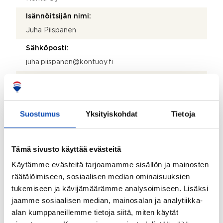
Isännöitsijän nimi:
Juha Piispanen
Sähköposti:
juha.piispanen@kontuoy.fi
Puhelinnumero:
104 118 126
Katuosoite:
Suostumus
Yksityiskohdat
Tietoja
Saimaankatu 8
Postinumero:
Tämä sivusto käyttää evästeitä
15100
Käytämme evästeitä tarjoamamme sisällön ja mainosten
räätälöimiseen, sosiaalisen median ominaisuuksien
Postitoimipaikka:
tukemiseen ja kävijämäärämme analysoimiseen. Lisäksi
Lahti
jaamme sosiaalisen median, mainosalan ja analytiikka-
Isännöitsijäntodistuksen päivämäärä:
alan kumppaneillemme tietoja siitä, miten käytät
16.04.2026