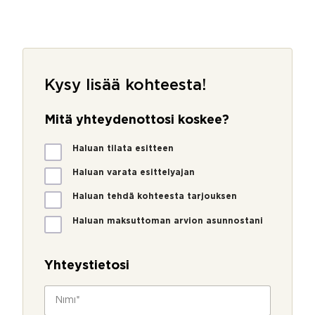
Kysy lisää kohteesta!
Mitä yhteydenottosi koskee?
M
Haluan tilata esitteen
i
t
Haluan varata esittelyajan
ä
Haluan tehdä kohteesta tarjouksen
y
h
Haluan maksuttoman arvion asunnostani
t
e
y
Yhteystietosi
d
e
N
n
i
o