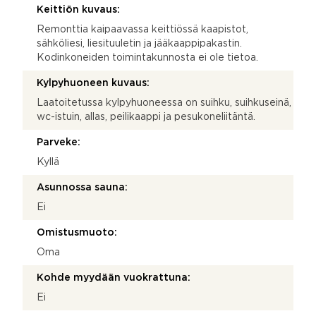
Keittiön kuvaus:
Remonttia kaipaavassa keittiössä kaapistot,
sähköliesi, liesituuletin ja jääkaappipakastin.
Kodinkoneiden toimintakunnosta ei ole tietoa.
Kylpyhuoneen kuvaus:
Laatoitetussa kylpyhuoneessa on suihku, suihkuseinä,
wc-istuin, allas, peilikaappi ja pesukoneliitäntä.
Parveke:
Kyllä
Asunnossa sauna:
Ei
Omistusmuoto:
Oma
Kohde myydään vuokrattuna:
Ei