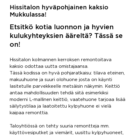
Hissitalon hyväpohjainen kaksio
Mukkulassa!
Etsitkö kotia luonnon ja hyvien
kulukyhteyksien ääreltä? Tässä se
on!
Hissitalon kolmannen kerroksen remontoitava
kaksio odottaa uutta omistajaansa.
Tässä kodissa on hyvä pohjaratkaisu: tilava eteinen,
makuuhuone ja suuri olohuone josta on käynti
lasitetulle parvekkeelle metsäisin näkymin. Keittiö
antaa mahdollisuuden tehdä siitä esimerkiksi
moderni L-mallinen keittiö, vaatehuone tarjoaa lisää
säilytystilaa ja laatoitettu kylpyhuone ei vielä
kaipaa remonttia.
Taloyhtiössä on tehty suuria remontteja mm.
käyttövesiputket ja viemärit, uusittu kylpyhuoneet,