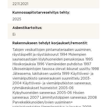
22.11.2021
Kunnossapitotarveselvitys tehty:
2025
Asbestikartoitus:
Ei
Rakennukseen tehdyt korjaukset/remontit:
Talojen vesikattojen pintamateriaalien uusiminen,
räystäspellit ja räystäskourut 1994 Molempien
saunaosastojen löylyhuoneiden peruskorjaus 1995
Hissikorjauksia 1996 Viemäreiden puhdistus 1997
Ulkoseinäpintojen tasossa olevat ikkunat uusittu 1998
Jäteasema, lukituksen uusinta 1999 Käyttövesi- ja
viemäriputkisto saneerauksen suunnittelu 2003-
2004 Käyttövesi- ja viemäriputkiston saneeraus,
ryhmäkeskukset huoneistot 2005-06
Kylpyhuoneiden saneeraus 2005-06 Hissien
saneeraus 2007 Lämmitystolppien saneeraus 2008
Parvekeikkunoiden/ovien uusiminen+