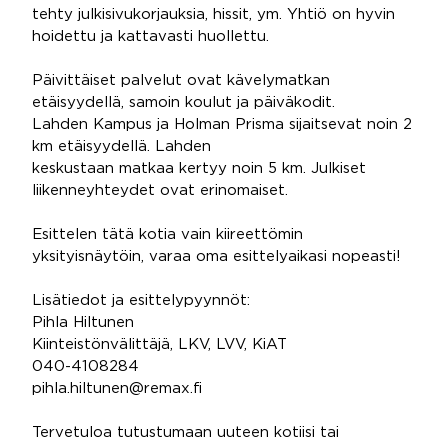
tehty julkisivukorjauksia, hissit, ym. Yhtiö on hyvin
hoidettu ja kattavasti huollettu.
Päivittäiset palvelut ovat kävelymatkan
etäisyydellä, samoin koulut ja päiväkodit.
Lahden Kampus ja Holman Prisma sijaitsevat noin 2
km etäisyydellä. Lahden
keskustaan matkaa kertyy noin 5 km. Julkiset
liikenneyhteydet ovat erinomaiset.
Esittelen tätä kotia vain kiireettömin
yksityisnäytöin, varaa oma esittelyaikasi nopeasti!
Lisätiedot ja esittelypyynnöt:
Pihla Hiltunen
Kiinteistönvälittäjä, LKV, LVV, KiAT
040-4108284
pihla.hiltunen@remax.fi
Tervetuloa tutustumaan uuteen kotiisi tai