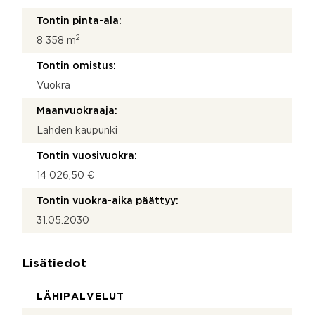
Tontin pinta-ala:
2
8 358 m
Tontin omistus:
Vuokra
Maanvuokraaja:
Lahden kaupunki
Tontin vuosivuokra:
14 026,50 €
Tontin vuokra-aika päättyy:
31.05.2030
Lisätiedot
LÄHIPALVELUT