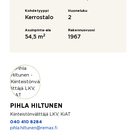
Kohdetyyppi
Huoneluku
Kerrostalo
2
Asuinpinta-ala
Rakennusvuosi
2
54,5 m
1967
PIHLA HILTUNEN
Kiinteistönvälittäjä LKV, KiAT
040 410 8284
pihla.hiltunen@remax.fi