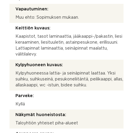
Vapautuminen:
Muu ehto: Sopimuksen mukaan.
Keittiön kuvaus:
Kaapistot, tasot laminaattia, jääkaappi-/pakastin, liesi
keraaminen, liesituuletin, astainpesukone, erillisuuni.
Lattiapinnat laminaattia, seinäpinnat maalattu,
välitilalevy.
Kylpyhuoneen kuvaus:
Kylpyhuoneessa lattia- ja seinäpinnat laattaa. Yksi
suihku, suihkuseinä, pesukoneliitäntä, peilikaappi, allas,
allaskaappi, wc -istuin, bidee suihku.
Parveke:
Kyllä
Näkymät huoneistosta:
Taloyhtiön yhteiset piha-alueet