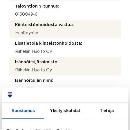
Taloyhtiön Y-tunnus:
0150049-6
Kiinteistönhoidosta vastaa:
Huoltoyhtiö
Lisätietoja kiinteistönhoidosta:
Riihelän Huolto Oy
Isännöitsijätoimisto:
Riihelän Huolto Oy
Isännöitsijän nimi:
Paula Ukkonen
Puhelinnumero:
03 872 9600
Suostumus
Yksityiskohdat
Tietoja
Katuosoite:
Uotilankatu