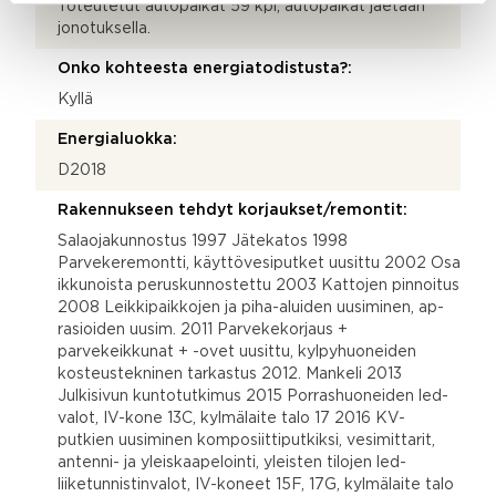
Toteutetut autopaikat 59 kpl, autopaikat jaetaan
jonotuksella.
Onko kohteesta energiatodistusta?:
Kyllä
Energialuokka:
D2018
Rakennukseen tehdyt korjaukset/remontit:
Salaojakunnostus 1997 Jätekatos 1998
Parvekeremontti, käyttövesiputket uusittu 2002 Osa
ikkunoista peruskunnostettu 2003 Kattojen pinnoitus
2008 Leikkipaikkojen ja piha-aluiden uusiminen, ap-
rasioiden uusim. 2011 Parvekekorjaus +
parvekeikkunat + -ovet uusittu, kylpyhuoneiden
kosteustekninen tarkastus 2012. Mankeli 2013
Julkisivun kuntotutkimus 2015 Porrashuoneiden led-
valot, IV-kone 13C, kylmälaite talo 17 2016 KV-
putkien uusiminen komposiittiputkiksi, vesimittarit,
antenni- ja yleiskaapelointi, yleisten tilojen led-
liiketunnistinvalot, IV-koneet 15F, 17G, kylmälaite talo