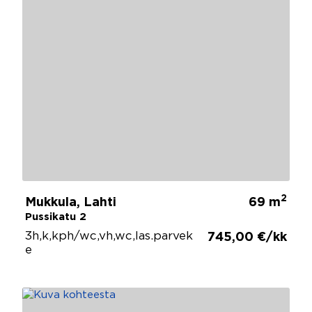
2
Mukkula, Lahti
69 m
Pussikatu 2
3h,k,kph/wc,vh,wc,las.parvek
745,00 €/kk
e