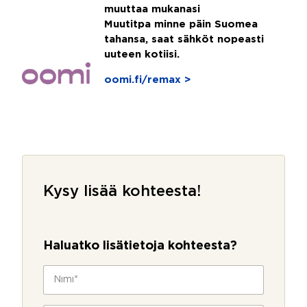
muuttaa mukanasi
Muutitpa minne päin Suomea
tahansa, saat sähköt nopeasti
uuteen kotiisi.
oomi.fi/remax >
Kysy lisää kohteesta!
Haluatko lisätietoja kohteesta?
N
i
m