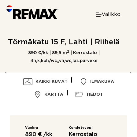
Skip
to
Valikko
content
Törmäkatu 15 F, Lahti | Riihelä
2
890 €/kk |
89,5 m
| Kerrostalo |
4h,k,kph/wc,,vh,wc,las.parveke
KAIKKI KUVAT
ILMAKUVA
KARTTA
TIEDOT
Vuokra
Kohdetyyppi
890 € /kk
Kerrostalo