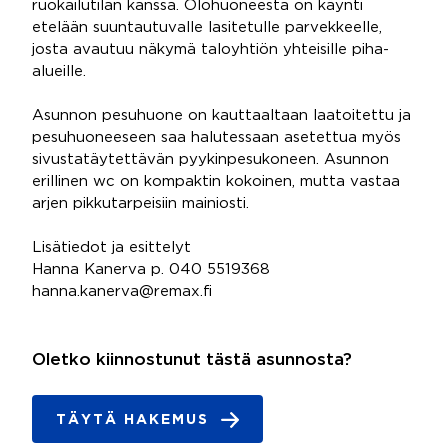
ruokailutilan kanssa. Olohuoneesta on käynti
etelään suuntautuvalle lasitetulle parvekkeelle,
josta avautuu näkymä taloyhtiön yhteisille piha-
alueille.
Asunnon pesuhuone on kauttaaltaan laatoitettu ja
pesuhuoneeseen saa halutessaan asetettua myös
sivustatäytettävän pyykinpesukoneen. Asunnon
erillinen wc on kompaktin kokoinen, mutta vastaa
arjen pikkutarpeisiin mainiosti.
Lisätiedot ja esittelyt
Hanna Kanerva p. 040 5519368
hanna.kanerva@remax.fi
Oletko kiinnostunut tästä asunnosta?
TÄYTÄ HAKEMUS