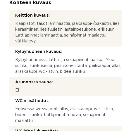
Kohteen kuvaus
Keittiön kuvaus:
Kaapistot, tasot laminaattia, jääkaappi-/pakastin, liesi
keraaminen, liesituuletin, astainpesukone, erillisuuni.
Lattiapinnat laminaattia, seinäpinnat maalattu,
välitilalevy.
Kylpyhuoneen kuvaus:
Kylpyhuoneessa lattia- ja seinäpinnat laattaa. Yksi
suihku, suihkuseinä, pesukoneliitäntä, peilikaappi, allas,
allaskaappi, wc -istuin, bidee suihku.
Asunnossa sauna:
Ei
WC:n lisätiedot:
Erillisessä wc:ssä peili, allas, allaskaappi, wc -istuin,
bidee -suihku. Lattipinnat muovia, seinäpinnat
maalattu.