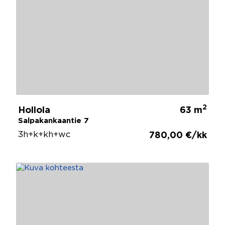
2
Hollola
63 m
Salpakankaantie 7
3h+k+kh+wc
780,00 €/kk