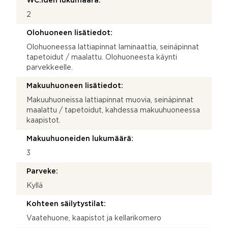
WC:iden lukumäärä:
2
Olohuoneen lisätiedot:
Olohuoneessa lattiapinnat laminaattia, seinäpinnat
tapetoidut / maalattu. Olohuoneesta käynti
parvekkeelle.
Makuuhuoneen lisätiedot:
Makuuhuoneissa lattiapinnat muovia, seinäpinnat
maalattu / tapetoidut, kahdessa makuuhuoneessa
kaapistot.
Makuuhuoneiden lukumäärä:
3
Parveke:
Kyllä
Kohteen säilytystilat:
Vaatehuone, kaapistot ja kellarikomero