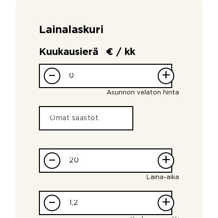
Lainalaskuri
Kuukausierä
€ / kk
–
+
Asunnon velaton hinta
–
+
Laina-aika
–
+