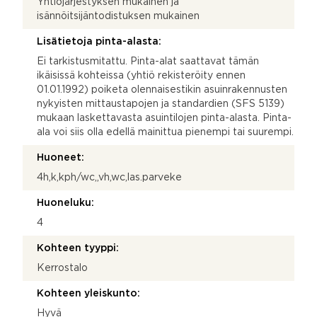
Yhtiöjärjestyksen mukainen ja
isännöitsijäntodistuksen mukainen
Lisätietoja pinta-alasta:
Ei tarkistusmitattu. Pinta-alat saattavat tämän
ikäisissä kohteissa (yhtiö rekisteröity ennen
01.01.1992) poiketa olennaisestikin asuinrakennusten
nykyisten mittaustapojen ja standardien (SFS 5139)
mukaan laskettavasta asuintilojen pinta-alasta. Pinta-
ala voi siis olla edellä mainittua pienempi tai suurempi.
Huoneet:
4h,k,kph/wc,,vh,wc,las.parveke
Huoneluku:
4
Kohteen tyyppi:
Kerrostalo
Kohteen yleiskunto:
Hyvä