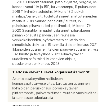
15 2017. Elementtisaumat, patolevylistat, pergola, IV-
koneet raput 11A ja 15E, kuivausrumpu, 11 pukuhuone
2018 11 kylmiön lauhdutin, IV-kone 13D, pukuh
maalaus/panelointi, tuuletustelineet, mattotelineiden
maalaus 2019 Saunan panelointi/lauteet, IV-
puhdistus, pihavalot led-polttimoiksi, IV-kone 17H
2020 Saunatiloihin uudet valaisimet, piha-alueen
pinnan korjausta parkkialueen reunassa,
verkkokellareiden, pyörävarastojen lattioiden
pinnoitekäsittely, talo 15 kylmälaitteiden korjaus 2021
Ikkunoiden uusiminen, talojen pääovien uusiminen, vss
10v. huolto ja tiiveyskoe 2022 Pihakäytävien
uudelleen asfaltointi, iv kanavien ohjaus,
pesulakoneiden korjaus 2023
Tiedossa olevat tulevat korjaukset/remontit:
Asunto-osakeyhtiön hallituksen
kunnossapitotarveselvitys: Lukitusten uusiminen,
kylmiöiden peruskorjaus, porraskäytävien
pintaremontti, palovaroittimet. Muutoin vuosihuoltoa-
ja kunnossapitokorjauksia