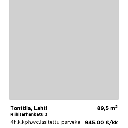
2
Tonttila, Lahti
89,5 m
Riihitarhankatu 3
4h,k,kph,wc,lasitettu parveke
945,00 €/kk