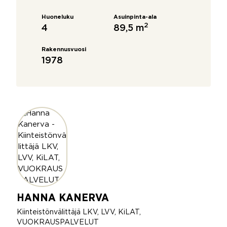
Huoneluku
Asuinpinta-ala
2
4
89,5 m
Rakennusvuosi
1978
HANNA KANERVA
Kiinteistönvälittäjä LKV, LVV, KiLAT,
VUOKRAUSPALVELUT