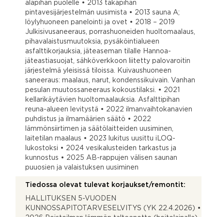
alapihan puolelle • 2013 takapihan
pintavesijärjestelmän uusimista • 2013 sauna A;
löylyhuoneen panelointi ja ovet • 2018 – 2019
Julkisivusaneeraus, porrashuoneiden huoltomaalaus,
pihavalaistusmuutoksia, pysäköintialueen
asfalttikorjauksia, jäteaseman tilalle Hannoa-
jäteastiasuojat, sähköverkkoon liitetty palovaroitin
järjestelmä yleisissä tiloissa. Kuivaushuoneen
saneeraus: maalaus, narut, kondenssikuivain. Vanhan
pesulan muutossaneeraus kokoustilaksi. • 2021
kellarikäytävien huoltomaalauksia. Asfalttipihan
reuna-alueen levitystä • 2022 ilmanvaihtokanavien
puhdistus ja ilmamäärien säätö • 2022
lämmönsiirtimen ja säätölaitteiden uusiminen,
laitetilan maalaus • 2023 lukitus uusittu iLOQ-
lukostoksi • 2024 vesikalusteiden tarkastus ja
kunnostus • 2025 AB-rappujen välisen saunan
puuosien ja valaistuksen uusiminen
Tiedossa olevat tulevat korjaukset/remontit:
HALLITUKSEN 5-VUODEN
KUNNOSSAPITOTARVESELVITYS (YK 22.4.2026) •