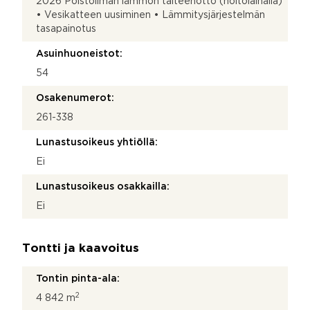
2026 Poistoilman lämmön talteenotto (hoitolainalla)
• Vesikatteen uusiminen • Lämmitysjärjestelmän
tasapainotus
Asuinhuoneistot:
54
Osakenumerot:
261-338
Lunastusoikeus yhtiöllä:
Ei
Lunastusoikeus osakkailla:
Ei
Tontti ja kaavoitus
Tontin pinta-ala:
2
4 842 m