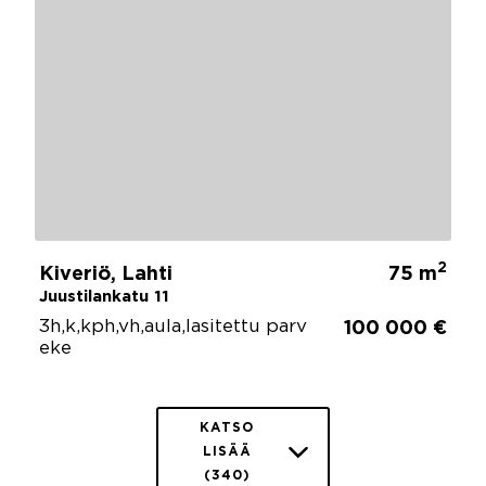
2
Kiveriö, Lahti
75 m
Juustilankatu 11
3h,k,kph,vh,aula,lasitettu parv
100 000 €
eke
KATSO
LISÄÄ
(340)