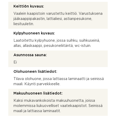
Keittiön kuvaus:
Vaalein kaapistoin varustettu keittiö. Varustuksena
jääkaappipakastin, lattialiesi, astianpesukone,
liesituuletin.
Kylpyhuoneen kuvaus:
Laatoitettu kylpyhuone, jossa suihku, suihkuseinä,
allas, allaskaappi, pesukoneliitäntä, wc-istuin.
Asunnossa sauna:
Ei
Olohuoneen lisätiedot:
Tilava olohuone, jossa lattiassa laminaatti ja seinissä
maali. Käynti parvekkeelle.
Makuuhuoneen lisätiedot:
Kaksi mukavankokoista makuuhuonetta, joissa
molemmissa liukuovelliset vaatekaapistot. Seinissä
maali ja lattiassa laminaatit.