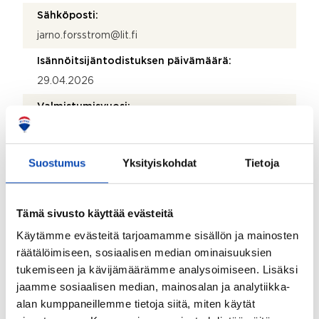
Sähköposti:
jarno.forsstrom@lit.fi
Isännöitsijäntodistuksen päivämäärä:
29.04.2026
Valmistumisvuosi:
1974
Käyttöönottovuosi:
Suostumus
Yksityiskohdat
Tietoja
1974
Rakennus- ja pintamateriaalit:
Tämä sivusto käyttää evästeitä
Betoni
Käytämme evästeitä tarjoamamme sisällön ja mainosten
Kattotyyppi:
räätälöimiseen, sosiaalisen median ominaisuuksien
Tasakatto
tukemiseen ja kävijämäärämme analysoimiseen. Lisäksi
jaamme sosiaalisen median, mainosalan ja analytiikka-
Katemateriaali:
alan kumppaneillemme tietoja siitä, miten käytät
Huopa