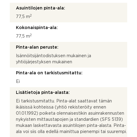
Asuintilojen pinta-ala:
2
77,5 m
Kokonaispinta-ala:
2
77,5 m
Pinta-alan peruste:
Isännöitsijäntodistuksen mukainen ja
yhtiöjärjestyksen mukainen
Pinta-ala on tarkistusmitattu:
Ei
Lisätietoja pinta-alasta:
Ei tarkistusmitattu. Pinta-alat saattavat tämän
ikäisissä kohteissa (yhtiö rekisteröity ennen
01.01.1992) poiketa olennaisestikin asuinrakennusten
nykyisten mittaustapojen ja standardien (SFS 5139)
mukaan laskettavasta asuintilojen pinta-alasta. Pinta-
ala voi siis olla edellä mainittua pienempi tai suurempi.