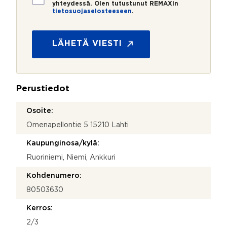
i
yhteydessä. Olen tutustunut REMAXin
tietosuojaselosteeseen
.
e
t
o
s
LÄHETÄ VIESTI
u
o
j
a
Perustiedot
*
Osoite:
Omenapellontie 5 15210 Lahti
Kaupunginosa/kylä:
Ruoriniemi, Niemi, Ankkuri
Kohdenumero:
80503630
Kerros:
2/3