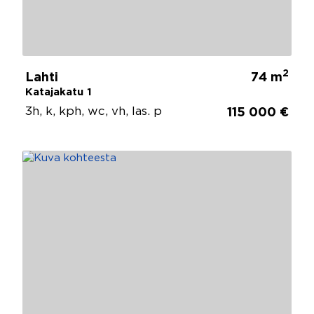
2
Lahti
74 m
Katajakatu 1
3h, k, kph, wc, vh, las. p
115 000 €