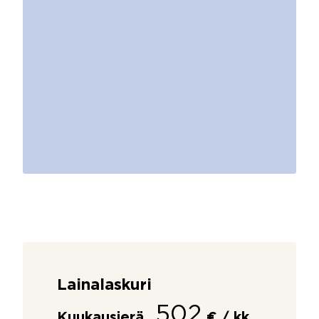
Lainalaskuri
502
Kuukausierä
€ / kk