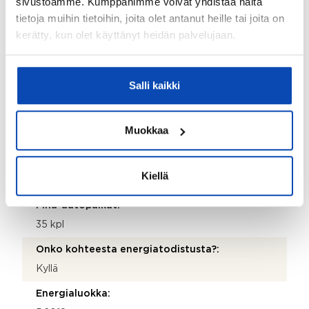
sivustoamme. Kumppanimme voivat yhdistää näitä
Lämmitysjärjestelmä:
tietoja muihin tietoihin, joita olet antanut heille tai joita on
kerätty, kun olet käyttänyt heidän palvelujaan.
Kaukolämpö
Hissi:
Ei
Salli kaikki
Taloyhtiössä sauna:
Kyllä
Muokkaa
Taloyhtiössä on:
Mankeli, kellarikomero, urheiluvälinevarasto,
Kiellä
väestönsuoja ja kaapeli-tv
Piha-autopaikat:
35 kpl
Onko kohteesta energiatodistusta?:
Kyllä
Energialuokka: