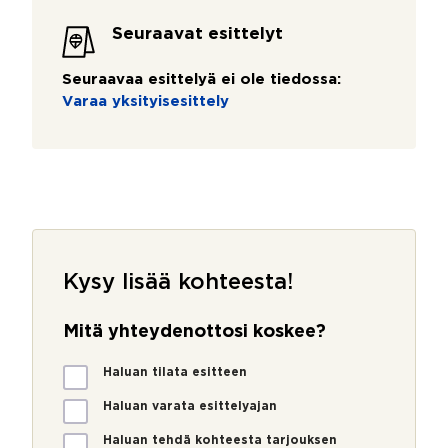
Seuraavat esittelyt
Seuraavaa esittelyä ei ole tiedossa:
Varaa yksityisesittely
Kysy lisää kohteesta!
Mitä yhteydenottosi koskee?
M
Haluan tilata esitteen
i
t
Haluan varata esittelyajan
ä
Haluan tehdä kohteesta tarjouksen
y