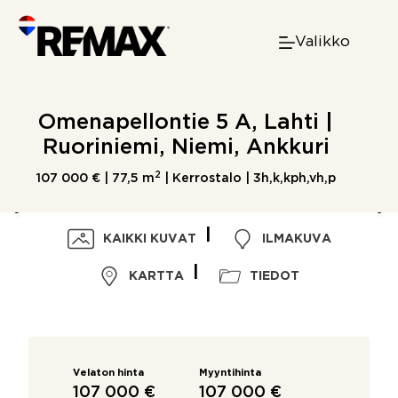
Skip
to
Valikko
content
Omenapellontie 5 A, Lahti |
Ruoriniemi, Niemi, Ankkuri
2
107 000 € |
77,5 m
| Kerrostalo | 3h,k,kph,vh,p
KAIKKI KUVAT
ILMAKUVA
KARTTA
TIEDOT
Velaton hinta
Myyntihinta
107 000 €
107 000 €