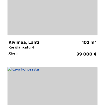
2
Kivimaa, Lahti
102 m
Kyrölänkatu 4
3h+k
99 000 €