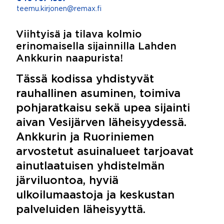
teemu.kirjonen@remax.fi
Viihtyisä ja tilava kolmio
erinomaisella sijainnilla Lahden
Ankkurin naapurista!
Tässä kodissa yhdistyvät
rauhallinen asuminen, toimiva
pohjaratkaisu sekä upea sijainti
aivan Vesijärven läheisyydessä.
Ankkurin ja Ruoriniemen
arvostetut asuinalueet tarjoavat
ainutlaatuisen yhdistelmän
järviluontoa, hyviä
ulkoilumaastoja ja keskustan
palveluiden läheisyyttä.