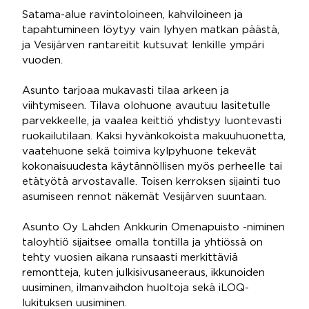
Satama-alue ravintoloineen, kahviloineen ja
tapahtumineen löytyy vain lyhyen matkan päästä,
ja Vesijärven rantareitit kutsuvat lenkille ympäri
vuoden.
Asunto tarjoaa mukavasti tilaa arkeen ja
viihtymiseen. Tilava olohuone avautuu lasitetulle
parvekkeelle, ja vaalea keittiö yhdistyy luontevasti
ruokailutilaan. Kaksi hyvänkokoista makuuhuonetta,
vaatehuone sekä toimiva kylpyhuone tekevät
kokonaisuudesta käytännöllisen myös perheelle tai
etätyötä arvostavalle. Toisen kerroksen sijainti tuo
asumiseen rennot näkemät Vesijärven suuntaan.
Asunto Oy Lahden Ankkurin Omenapuisto -niminen
taloyhtiö sijaitsee omalla tontilla ja yhtiössä on
tehty vuosien aikana runsaasti merkittäviä
remontteja, kuten julkisivusaneeraus, ikkunoiden
uusiminen, ilmanvaihdon huoltoja sekä iLOQ-
lukituksen uusiminen.