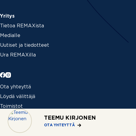
Yritys
Tietoa REMAXista
Medialle
Uutiset ja tiedotteet
Ura REMAXilla
Ota yhteyttä
Löydä välittäjä
Toimistot
TEEMU KIRJONEN
OTA YHTEYTTÄ
Kansainvälinen asuntohaku