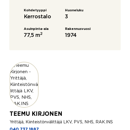
Kohdetyyppi
Huoneluku
Kerrostalo
3
Asuinpinta-ala
Rakennusvuosi
2
77,5 m
1974
TEEMU KIRJONEN
Yrittäjä, Kiinteistönvälittäjä LKV, PVS, NHS, RAK.INS
040 737 1887