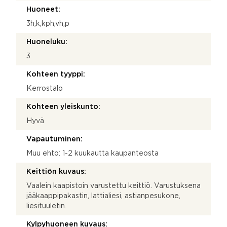
Huoneet:
3h,k,kph,vh,p
Huoneluku:
3
Kohteen tyyppi:
Kerrostalo
Kohteen yleiskunto:
Hyvä
Vapautuminen:
Muu ehto: 1-2 kuukautta kaupanteosta
Keittiön kuvaus:
Vaalein kaapistoin varustettu keittiö. Varustuksena
jääkaappipakastin, lattialiesi, astianpesukone,
liesituuletin.
Kylpyhuoneen kuvaus: