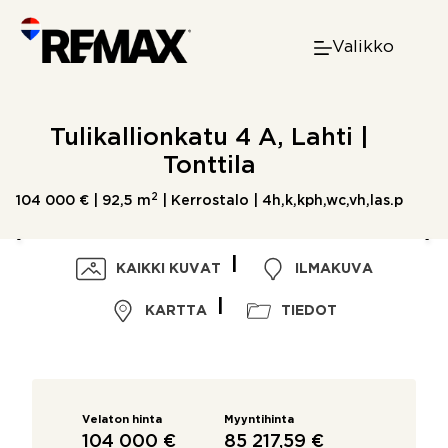
Skip
to
Valikko
content
Tulikallionkatu 4 A, Lahti |
Tonttila
2
104 000 € |
92,5 m
| Kerrostalo | 4h,k,kph,wc,vh,las.p
KAIKKI KUVAT
ILMAKUVA
KARTTA
TIEDOT
Velaton hinta
Myyntihinta
104 000 €
85 217,59 €