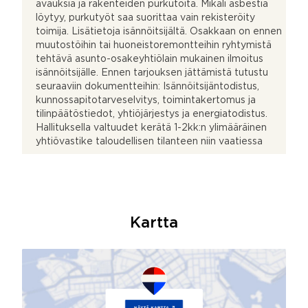
avauksia ja rakenteiden purkutöitä. Mikäli asbestia
löytyy, purkutyöt saa suorittaa vain rekisteröity
toimija. Lisätietoja isännöitsijältä. Osakkaan on ennen
muutostöihin tai huoneistoremontteihin ryhtymistä
tehtävä asunto-osakeyhtiölain mukainen ilmoitus
isännöitsijälle. Ennen tarjouksen jättämistä tutustu
seuraaviin dokumentteihin: Isännöitsijäntodistus,
kunnossapitotarveselvitys, toimintakertomus ja
tilinpäätöstiedot, yhtiöjärjestys ja energiatodistus.
Hallituksella valtuudet kerätä 1-2kk:n ylimääräinen
yhtiövastike taloudellisen tilanteen niin vaatiessa
Kartta