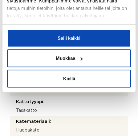
sivustoamme. Kumppanimme voivat yhdistää näitä
Sähköposti:
tietoja muihin tietoihin, joita olet antanut heille tai joita on
kari.lindqvist@lit.fi
kerätty, kun olet käyttänyt heidän palvelujaan.
Isännöitsijäntodistuksen päivämäärä:
28.05.2026
Salli kaikki
Valmistumisvuosi:
1970
Muokkaa
Käyttöönottovuosi:
1971
Kiellä
Rakennus- ja pintamateriaalit:
Betoni
Kattotyyppi:
Tasakatto
Katemateriaali:
Huopakate