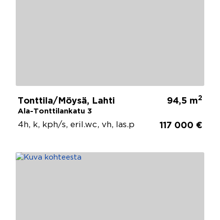
2
Tonttila/Möysä, Lahti
94,5 m
Ala-Tonttilankatu 3
4h, k, kph/s, eril.wc, vh, las.p
117 000 €