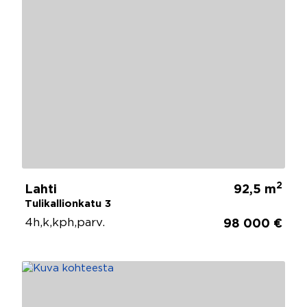
2
Lahti
92,5 m
Tulikallionkatu 3
4h,k,kph,parv.
98 000 €