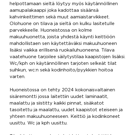
helpottamaan sieltä löytyy myös käytännöllinen
aamupalakaappi joka kadottaa sisäänsä
kahvinkeittimen sekä muut aamiaistarvikkeet.
Olohuone on tilava ja sieltä on kulku lasitetulle
parvekkeelle. Huoneistossa on kolme
makuuhuonetta, joista yhdestä käynti keittiöön
mahdollistaen sen käytettäväksi makuuhuoneen
lisäksi vaikka erillisenä ruokailuhuoneena. Tilava
vaatehuone tarjoilee säilytystilaa kaapistojen lisäksi.
Wc/kph on käytännöllinen tarjoten selkeät tilat
suihkun, wc:n sekä kodinhoito/pyykkien hoitoa
varten.
Huoneistossa on tehty 2024 kokonaisvaltainen
sisäremontti jossa laitettiin uudet laminaatit,
maalattu ja siistitty kaikki pinnat, sisäkatot
tasoitettu ja maalattu, uudet kaapistot eteiseen ja
yhteen makuuhuoneeseen. Keittiö ja kodinkoneet
uusittu. Wc ja kph uusittu.