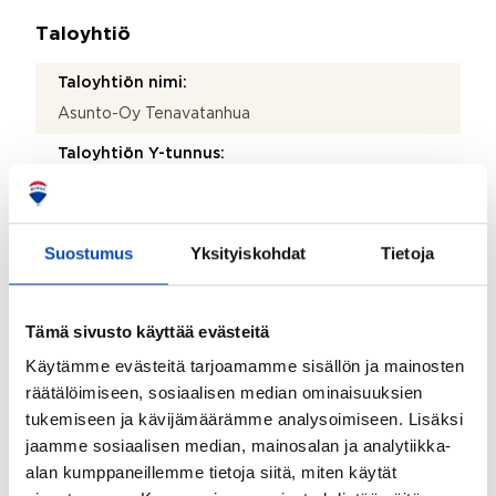
Taloyhtiö
Taloyhtiön nimi:
Asunto-Oy Tenavatanhua
Taloyhtiön Y-tunnus:
0150476-1
Kiinteistönhoidosta vastaa:
Suostumus
Yksityiskohdat
Tietoja
Huoltoyhtiö
Lisätietoja kiinteistönhoidosta:
Kotikatu Oy
Tämä sivusto käyttää evästeitä
Käytämme evästeitä tarjoamamme sisällön ja mainosten
Isännöitsijätoimisto:
räätälöimiseen, sosiaalisen median ominaisuuksien
Lahden Isännöintitoimisto
tukemiseen ja kävijämäärämme analysoimiseen. Lisäksi
Isännöitsijän nimi:
jaamme sosiaalisen median, mainosalan ja analytiikka-
Kari Lindqvist
alan kumppaneillemme tietoja siitä, miten käytät