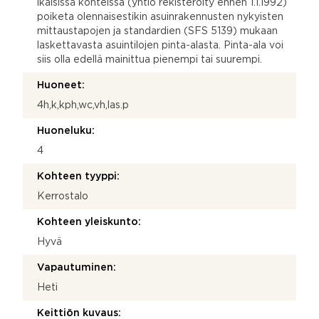
ikäisissä kohteissa (yhtiö rekisteröity ennen 1.1.1992)
poiketa olennaisestikin asuinrakennusten nykyisten
mittaustapojen ja standardien (SFS 5139) mukaan
laskettavasta asuintilojen pinta-alasta. Pinta-ala voi
siis olla edellä mainittua pienempi tai suurempi.
Huoneet:
4h,k,kph,wc,vh,las.p
Huoneluku:
4
Kohteen tyyppi:
Kerrostalo
Kohteen yleiskunto:
Hyvä
Vapautuminen:
Heti
Keittiön kuvaus: