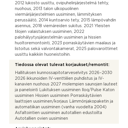
2012 lukosto uusittu, ovipuhelinjärjestelmä tehty,
nuohous, 2013 talon ulkopuolinen
viermärijärjestelmien uusiminen, lämmityksen
perussäätö, 2014 kuntoarvio tety, 2015 lämpövahdin
asennus, 2018 viemäreiden sukitus. 2021 Yleisten
tilojen valaistuksen uusiminen, 2022
palohälyytysjärjestelmän uusiminen ja hissien
huoltoremontointi, 2023 porraskäytävien maalaus ja
listoitus sekä valvontakamerat, 2025 palovaroittimet
uusittu kaikkiin huoneistoihin.
Tiedossa olevat tulevat korjaukset/remontit:
Hallituksen kunnossapitotarveselvitys 2026–2030
2026 ikkunoiden IV-venttiilien puhdistus ja IV-
kanavien nuohous 2027 molempien saunojen lauteet
ja panelointi Lukituksen uusiminen Iloq/Pulse Katon
uusiminen Hissien uusiminen Porraskäytävien
laattojen uusiminen/korjaus Lämmönjakopaketin ja
automatiikan uusiminen (vanha vuodelta 2004)
Asfaltointien uusiminen autotallien edustoilta
Autotallien ovien uusiminen