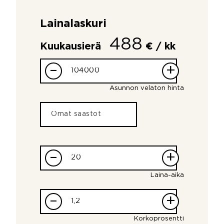
Lainalaskuri
488
Kuukausierä
€ / kk
–
+
Asunnon velaton hinta
–
+
Laina-aika
–
+
Korkoprosentti