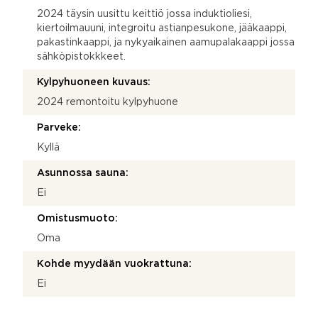
2024 täysin uusittu keittiö jossa induktioliesi,
kiertoilmauuni, integroitu astianpesukone, jääkaappi,
pakastinkaappi, ja nykyaikainen aamupalakaappi jossa
sähköpistokkkeet.
Kylpyhuoneen kuvaus:
2024 remontoitu kylpyhuone
Parveke:
Kyllä
Asunnossa sauna:
Ei
Omistusmuoto:
Oma
Kohde myydään vuokrattuna:
Ei