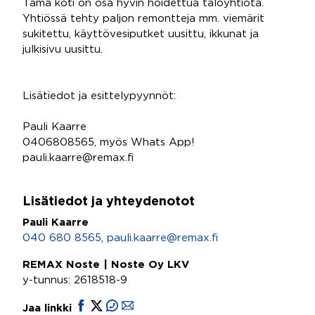
Tämä koti on osa hyvin hoidettua taloyhtiötä.
Yhtiössä tehty paljon remontteja mm. viemärit
sukitettu, käyttövesiputket uusittu, ikkunat ja
julkisivu uusittu.
Lisätiedot ja esittelypyynnöt:
Pauli Kaarre
0406808565, myös Whats App!
pauli.kaarre@remax.fi
Lisätiedot ja yhteydenotot
Pauli Kaarre
040 680 8565
,
pauli.kaarre@remax.fi
REMAX Noste | Noste Oy LKV
y-tunnus: 2618518-9
Jaa linkki