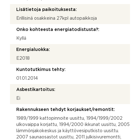
Lisätietoja paikoituksesta:
Erillisinä osakkeina 27kpl autopaikkoja
Onko kohteesta energiatodistusta?:
Kyllä
Energialuokka:
E2018
Kuntotutkimus tehty:
01.01.2014
Asbestikartoitus:
Ei
Rakennukseen tehdyt korjaukset/remontit:
1989/1999 kattopinnoite uusittu, 1994/1999/2002
ulkovaippa korjattu, 1994/2000 ikkunat uusittu, 2005
lämmönjakokeskus ja käyttövesiputkisto uusittu.
2007 saunaosastot uusittu, 2011 julkisivuremontti,