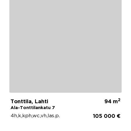
2
Tonttila, Lahti
94 m
Ala-Tonttilankatu 7
4h,k,kph,wc,vh,las.p.
105 000 €