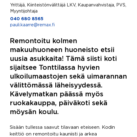
Yrittäjä, Kiinteistönvälittäjä LKV, Kaupanvahvistaja, PVS,
Myyntijohtaja
040 680 8565
pauli.kaarre@remax.fi
Remontoitu kolmen
makuuhuoneen huoneisto etsii
uusia asukkaita! Tämä siisti koti
sijaitsee Tonttilassa hyvien
ulkoilumaastojen sekä uimarannan
välittömässä läheisyydessä.
Kävelymatkan päässä myös
ruokakauppa, päiväkoti sekä
möysän koulu.
Sisään tullessa saavut tilavaan eteiseen. Kodin
keittiö on remontoitu kauniisti ja arkea