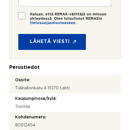
r
t
i
o
i
*
*
T
Haluan, että REMAX-välittäjä on minuun
i
yhteydessä. Olen tutustunut REMAXin
tietosuojaselosteeseen
.
e
t
o
s
LÄHETÄ VIESTI
u
o
j
a
Perustiedot
*
Osoite:
Tulikallionkatu 4 15170 Lahti
Kaupunginosa/kylä:
Tonttila
Kohdenumero:
80512454