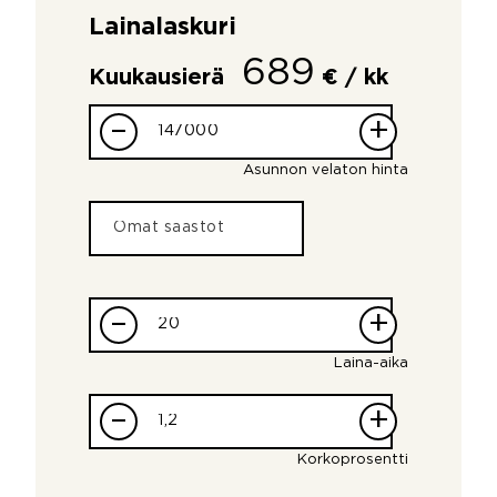
Lainalaskuri
689
Kuukausierä
€ / kk
–
+
Asunnon velaton hinta
–
+
Laina-aika
–
+
Korkoprosentti