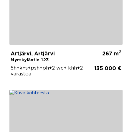
2
Artjärvi, Artjärvi
267 m
Myrskyläntie 123
5h+k+s+psh+ph+2 wc+ khh+2
135 000 €
varastoa