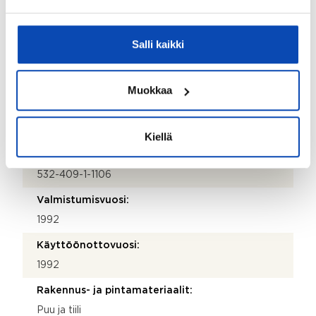
Kohde myydään kalustettuna:
Ei
Salli kaikki
Kauppaan ei kuulu:
Kodin irtain.
Muokkaa
Kiinteistö
Kiellä
Kiinteistötunnus:
532-409-1-1106
Valmistumisvuosi:
1992
Käyttöönottovuosi:
1992
Rakennus- ja pintamateriaalit:
Puu ja tiili