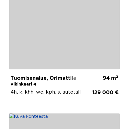
2
Tuomisenalue, Orimattila
94 m
Vikinkaari 4
4h, k, khh, wc, kph, s, autotall
129 000 €
i