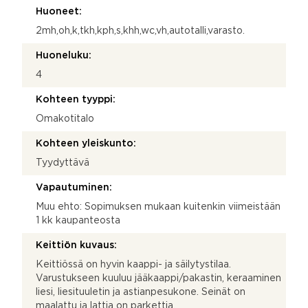
Huoneet:
2mh,oh,k,tkh,kph,s,khh,wc,vh,autotalli,varasto.
Huoneluku:
4
Kohteen tyyppi:
Omakotitalo
Kohteen yleiskunto:
Tyydyttävä
Vapautuminen:
Muu ehto: Sopimuksen mukaan kuitenkin viimeistään
1 kk kaupanteosta
Keittiön kuvaus:
Keittiössä on hyvin kaappi- ja säilytystilaa.
Varustukseen kuuluu jääkaappi/pakastin, keraaminen
liesi, liesituuletin ja astianpesukone. Seinät on
maalattu ja lattia on parkettia.