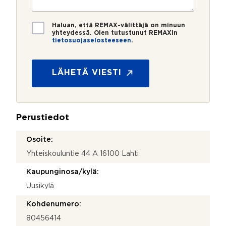
r
t
i
o
i
*
*
T
Haluan, että REMAX-välittäjä on minuun
i
yhteydessä. Olen tutustunut REMAXin
tietosuojaselosteeseen
.
e
t
o
s
LÄHETÄ VIESTI
u
o
j
a
Perustiedot
*
Osoite:
Yhteiskouluntie 44 A 16100 Lahti
Kaupunginosa/kylä:
Uusikylä
Kohdenumero:
80456414