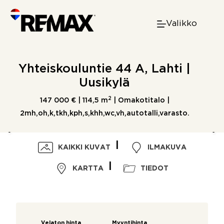
Skip
to
Valikko
content
Yhteiskouluntie 44 A, Lahti |
Uusikylä
2
147 000 € |
114,5 m
| Omakotitalo |
2mh,oh,k,tkh,kph,s,khh,wc,vh,autotalli,varasto.
KAIKKI KUVAT
ILMAKUVA
KARTTA
TIEDOT
Velaton hinta
Myyntihinta