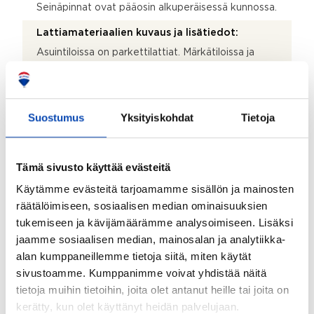
Seinäpinnat ovat pääosin alkuperäisessä kunnossa.
Lattiamateriaalien kuvaus ja lisätiedot:
Asuintiloissa on parkettilattiat. Märkätiloissa ja
takkahuoneessa on lattia laatoitettu ja varustettu
sähköisellä lattialämmityksellä.
Lisätietoja säilytystiloista:
Suostumus
Yksityiskohdat
Tietoja
Kaapistot, vaatehuone ja varasto sekä ulkovarasto.
Kohteessa on satelliittiantenni:
Tämä sivusto käyttää evästeitä
Ei
Käytämme evästeitä tarjoamamme sisällön ja mainosten
Taloyhtiössä on antenni:
räätälöimiseen, sosiaalisen median ominaisuuksien
Kyllä
tukemiseen ja kävijämäärämme analysoimiseen. Lisäksi
jaamme sosiaalisen median, mainosalan ja analytiikka-
Kohteen yleiskunto:
alan kumppaneillemme tietoja siitä, miten käytät
Tyydyttävä
sivustoamme. Kumppanimme voivat yhdistää näitä
Lisätietoja kunnosta:
tietoja muihin tietoihin, joita olet antanut heille tai joita on
Kuntotarkastus tehty 2024. Raportin saa välittäjältä.
kerätty, kun olet käyttänyt heidän palvelujaan.