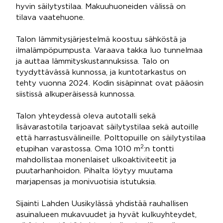
hyvin säilytystilaa. Makuuhuoneiden välissä on
tilava vaatehuone.
Talon lämmitysjärjestelmä koostuu sähköstä ja
ilmalämpöpumpusta. Varaava takka luo tunnelmaa
ja auttaa lämmityskustannuksissa. Talo on
tyydyttävässä kunnossa, ja kuntotarkastus on
tehty vuonna 2024. Kodin sisäpinnat ovat pääosin
siistissä alkuperäisessä kunnossa.
Talon yhteydessä oleva autotalli sekä
lisävarastotila tarjoavat säilytystilaa sekä autoille
että harrastusvälineille. Polttopuille on säilytystilaa
2
etupihan varastossa. Oma 1010 m
:n tontti
mahdollistaa monenlaiset ulkoaktiviteetit ja
puutarhanhoidon. Pihalta löytyy muutama
marjapensas ja monivuotisia istutuksia.
Sijainti Lahden Uusikylässä yhdistää rauhallisen
asuinalueen mukavuudet ja hyvät kulkuyhteydet,