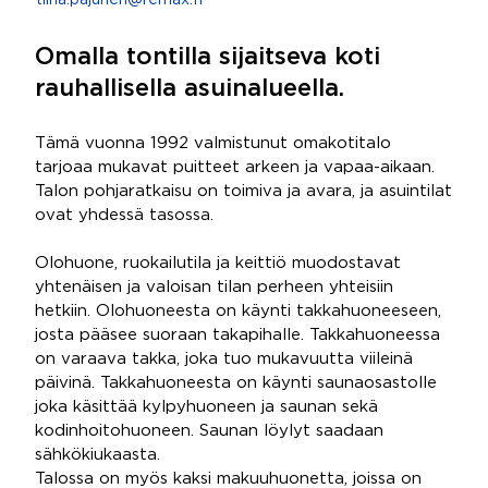
tiina.pajunen@remax.fi
Omalla tontilla sijaitseva koti
rauhallisella asuinalueella.
Tämä vuonna 1992 valmistunut omakotitalo
tarjoaa mukavat puitteet arkeen ja vapaa-aikaan.
Talon pohjaratkaisu on toimiva ja avara, ja asuintilat
ovat yhdessä tasossa.
Olohuone, ruokailutila ja keittiö muodostavat
yhtenäisen ja valoisan tilan perheen yhteisiin
hetkiin. Olohuoneesta on käynti takkahuoneeseen,
josta pääsee suoraan takapihalle. Takkahuoneessa
on varaava takka, joka tuo mukavuutta viileinä
päivinä. Takkahuoneesta on käynti saunaosastolle
joka käsittää kylpyhuoneen ja saunan sekä
kodinhoitohuoneen. Saunan löylyt saadaan
sähkökiukaasta.
Talossa on myös kaksi makuuhuonetta, joissa on