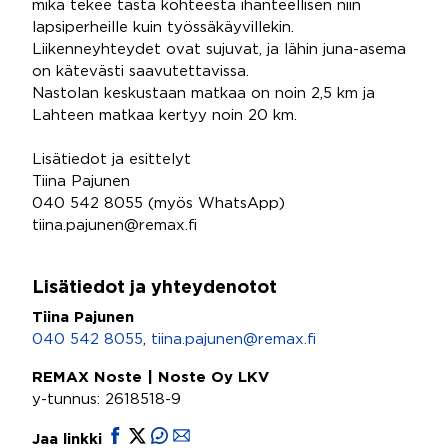
mikä tekee tästä kohteesta ihanteellisen niin
lapsiperheille kuin työssäkäyvillekin.
Liikenneyhteydet ovat sujuvat, ja lähin juna-asema
on kätevästi saavutettavissa.
Nastolan keskustaan matkaa on noin 2,5 km ja
Lahteen matkaa kertyy noin 20 km.
Lisätiedot ja esittelyt
Tiina Pajunen
040 542 8055 (myös WhatsApp)
tiina.pajunen@remax.fi
Lisätiedot ja yhteydenotot
Tiina Pajunen
040 542 8055
,
tiina.pajunen@remax.fi
REMAX Noste | Noste Oy LKV
y-tunnus: 2618518-9
Jaa linkki