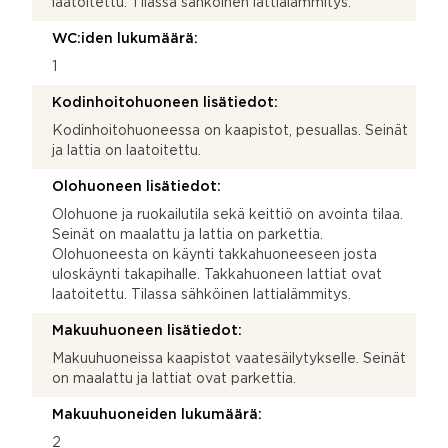
laatoitettu. Tilassa sähköinen lattialämmitys.
WC:iden lukumäärä:
1
Kodinhoitohuoneen lisätiedot:
Kodinhoitohuoneessa on kaapistot, pesuallas. Seinät
ja lattia on laatoitettu.
Olohuoneen lisätiedot:
Olohuone ja ruokailutila sekä keittiö on avointa tilaa.
Seinät on maalattu ja lattia on parkettia.
Olohuoneesta on käynti takkahuoneeseen josta
uloskäynti takapihalle. Takkahuoneen lattiat ovat
laatoitettu. Tilassa sähköinen lattialämmitys.
Makuuhuoneen lisätiedot:
Makuuhuoneissa kaapistot vaatesäilytykselle. Seinät
on maalattu ja lattiat ovat parkettia.
Makuuhuoneiden lukumäärä:
2