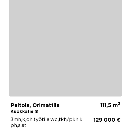
2
Peltola, Orimattila
111,5 m
Kuokkatie 8
3mh,k,oh,työtila,wc,tkh/pkh,k
129 000 €
ph,s,at