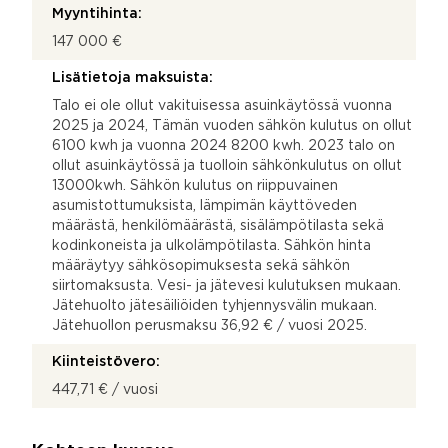
Myyntihinta:
147 000 €
Lisätietoja maksuista:
Talo ei ole ollut vakituisessa asuinkäytössä vuonna
2025 ja 2024, Tämän vuoden sähkön kulutus on ollut
6100 kwh ja vuonna 2024 8200 kwh. 2023 talo on
ollut asuinkäytössä ja tuolloin sähkönkulutus on ollut
13000kwh. Sähkön kulutus on riippuvainen
asumistottumuksista, lämpimän käyttöveden
määrästä, henkilömäärästä, sisälämpötilasta sekä
kodinkoneista ja ulkolämpötilasta. Sähkön hinta
määräytyy sähkösopimuksesta sekä sähkön
siirtomaksusta. Vesi- ja jätevesi kulutuksen mukaan.
Jätehuolto jätesäiliöiden tyhjennysvälin mukaan.
Jätehuollon perusmaksu 36,92 € / vuosi 2025.
Kiinteistövero:
447,71 € / vuosi