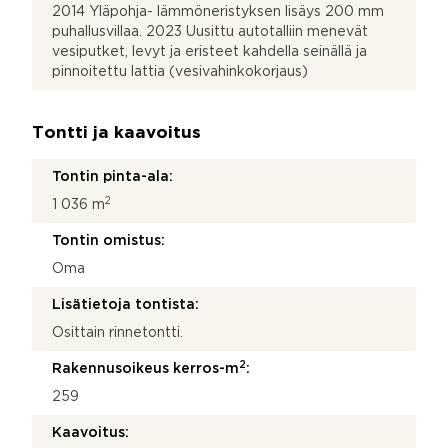
2014 Yläpohja- lämmöneristyksen lisäys 200 mm
puhallusvillaa. 2023 Uusittu autotalliin menevät
vesiputket, levyt ja eristeet kahdella seinällä ja
pinnoitettu lattia (vesivahinkokorjaus)
Tontti ja kaavoitus
Tontin pinta-ala:
2
1 036 m
Tontin omistus:
Oma
Lisätietoja tontista:
Osittain rinnetontti.
2
Rakennusoikeus kerros-m
:
259
Kaavoitus: