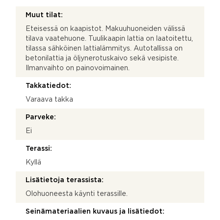
Muut tilat:
Eteisessä on kaapistot. Makuuhuoneiden välissä
tilava vaatehuone. Tuulikaapin lattia on laatoitettu,
tilassa sähköinen lattialämmitys. Autotallissa on
betonilattia ja öljynerotuskaivo sekä vesipiste.
Ilmanvaihto on painovoimainen.
Takkatiedot:
Varaava takka
Parveke:
Ei
Terassi:
Kyllä
Lisätietoja terassista:
Olohuoneesta käynti terassille.
Seinämateriaalien kuvaus ja lisätiedot: