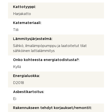
Kattotyyppi:
Harjakatto
Katemateriaali:
Tiili
Lämmitysjärjestelmä:
Sähkö, ilmalämpöpumppu ja laatoitetut tilat
sähköinen lattialämmitys
Onko kohteesta energiatodistusta?:
Kyllä
Energialuokka:
D2018
Asbestikartoitus:
Ei
Rakennukseen tehdyt korjaukset/remontit: