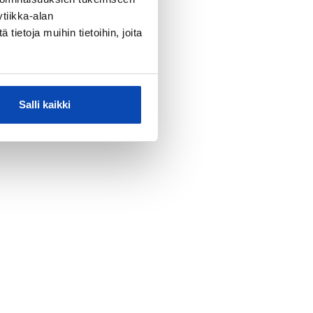
tiikka-alan
ietoja muihin tietoihin, joita
Salli kaikki