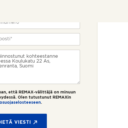
uan, että REMAX-välittäjä on minuun
eydessä. Olen tutustunut REMAXin
tosuojaselosteeseen
.
HETÄ VIESTI