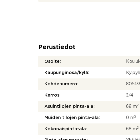
Perustiedot
Osoite:
Koulu
Kaupunginosa/kylä:
Kylpyl
Kohdenumero:
80513
Kerros:
3/4
2
Asuintilojen pinta-ala:
68 m
2
Muiden tilojen pinta-ala:
0 m
2
Kokonaispinta-ala:
68 m