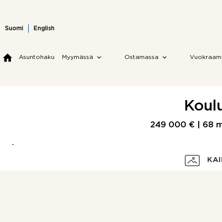
Skip
to
content
Suomi
English
Asuntohaku
Myymässä
Ostamassa
Vuokraam
Koulu
249 000 € |
68 
KAI
Velaton hinta
Myyntihinta