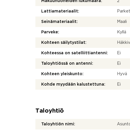
Makuuhuoneiden lukumäärä:
2
Lattiamateriaalit:
Parket
Seinämateriaalit:
Maali
Parveke:
Kyllä
Kohteen säilytystilat:
Häkkiv
Kohteessa on satelliittiantenni:
Ei
Taloyhtiössä on antenni:
Ei
Kohteen yleiskunto:
Hyvä
Kohde myydään kalustettuna:
Ei
Taloyhtiö
Taloyhtiön nimi:
Asunt