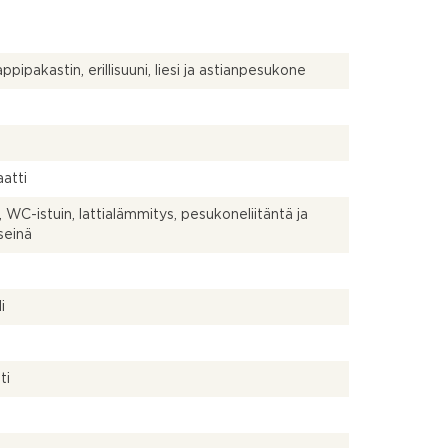
ppipakastin, erillisuuni, liesi ja astianpesukone
atti
, WC-istuin, lattialämmitys, pesukoneliitäntä ja
seinä
a
i
ti