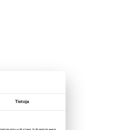
Tietoja
 ominaisuuksien tukemiseen