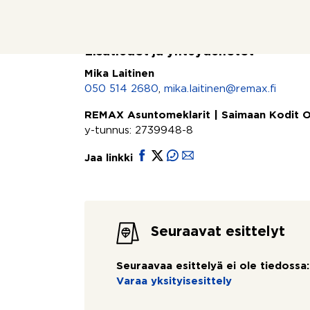
LKV Mika Laitinen, 050 5142680
Lisätiedot ja yhteydenotot
Mika Laitinen
050 514 2680
,
mika.laitinen@remax.fi
REMAX Asuntomeklarit | Saimaan Kodit 
y-tunnus: 2739948-8
Jaa linkki
Seuraavat esittelyt
Seuraavaa esittelyä ei ole tiedossa:
Varaa yksityisesittely