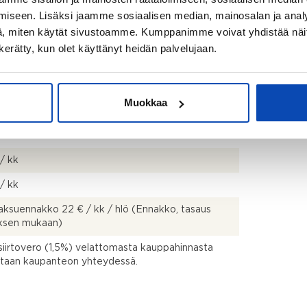
iseen. Lisäksi jaamme sosiaalisen median, mainosalan ja analy
, miten käytät sivustoamme. Kumppanimme voivat yhdistää näitä t
n kerätty, kun olet käyttänyt heidän palvelujaan.
Muokkaa
00 €
/ kk
/ kk
ksuennakko 22 € / kk / hlö (Ennakko, tasaus
uksen mukaan)
siirtovero (1,5%) velattomasta kauppahinnasta
taan kaupanteon yhteydessä.