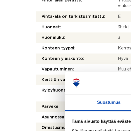
Pinta-alan peruste:
Yhtiöj
mukai
Pinta-ala on tarkistusmitattu:
Ei
Huoneet:
3h+kt
Huoneluku:
3
Kohteen tyyppi:
Kerros
Kohteen yleiskunto:
Hyvä
Vapautuminen:
Muu e
Keittiön varusteet:
Jääkaa
Kylpyhuoneen varusteet:
Suihku
suihku
Suostumus
Parveke:
Kyllä
Asunnossa sauna:
Ei
Tämä sivusto käyttää eväste
Omistusmuoto:
Oma
Käytämme evästeitä tarjoama