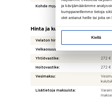
ja kävijämäärämme analysoim
Kohde myydään vuokrattuna:
Ei
kumppaneillemme tietoja siitä
olet antanut heille tai joita o
Hinta ja kustannukset
Kiellä
Velaton hinta:
249 0
Velkaosuus:
0 €
Yhtiövastike:
272 € 
Hoitovastike:
272 € 
Vesimaksu:
Vesima
kulut
Lisätietoja maksuista:
Varain
makse