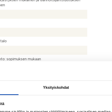
ärjestyksen mukainen ja isännöitsijäntodistuksen
nen
talo
hto: sopimuksen mukaan
ppipakastin, erillisuuni, liesi ja astianpesukone
, WC-istuin, lattialämmitys, pesukoneliitäntä ja
seinä
Yksityiskohdat
itä
mme sisällön ja mainosten räätälöimiseen, sosiaalisen median