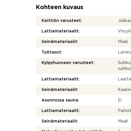
Kohteen kuvaus
Keittiön varusteet:
Jääkaa
Lattiamateriaalit:
Vinyyli
Seinämateriaalit:
Maali
Työtasot:
Lamina
Kylpyhuoneen varusteet:
Suihku
suihku
Lattiamateriaalit:
Laatt
Seinämateriaalit:
Kaakel
Asunnossa sauna:
Ei
Lattiamateriaalit:
Parket
Seinämateriaalit:
Maali