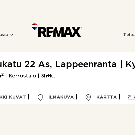
assa
Tieto
katu 22 As, Lappeenranta | K
2
m
| Kerrostalo | 3h+kt
KKI KUVAT
ILMAKUVA
KARTTA
Kohdetyyppi