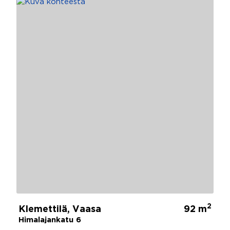
2
Klemettilä, Vaasa
92 m
Himalajankatu 6