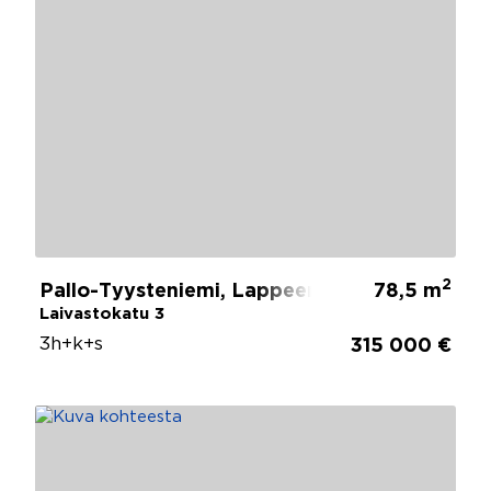
2
Pallo-Tyysteniemi, Lappeenranta
78,5 m
Laivastokatu 3
3h+k+s
315 000 €