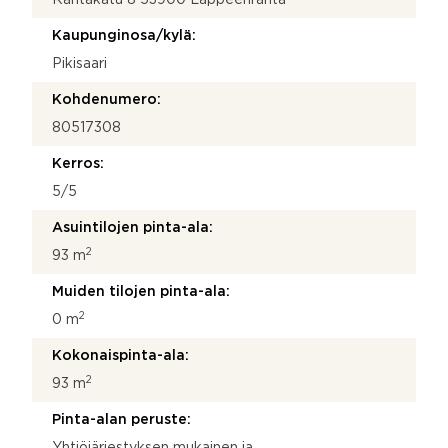
Kaupunginosa/kylä:
Pikisaari
Kohdenumero:
80517308
Kerros:
5/5
Asuintilojen pinta-ala:
2
93 m
Muiden tilojen pinta-ala:
2
0 m
Kokonaispinta-ala:
2
93 m
Pinta-alan peruste:
Yhtiöjärjestyksen mukainen ja