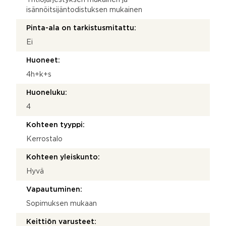
isännöitsijäntodistuksen mukainen
Pinta-ala on tarkistusmitattu:
Ei
Huoneet:
4h+k+s
Huoneluku:
4
Kohteen tyyppi:
Kerrostalo
Kohteen yleiskunto:
Hyvä
Vapautuminen:
Sopimuksen mukaan
Keittiön varusteet: