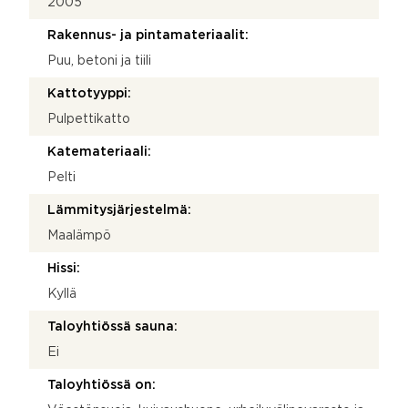
2005
Rakennus- ja pintamateriaalit:
Puu, betoni ja tiili
Kattotyyppi:
Pulpettikatto
Katemateriaali:
Pelti
Lämmitysjärjestelmä:
Maalämpö
Hissi:
Kyllä
Taloyhtiössä sauna:
Ei
Taloyhtiössä on: