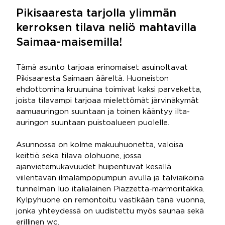
Pikisaaresta tarjolla ylimmän
kerroksen tilava neliö mahtavilla
Saimaa-maisemilla!
Tämä asunto tarjoaa erinomaiset asuinoltavat
Pikisaaresta Saimaan ääreltä. Huoneiston
ehdottomina kruunuina toimivat kaksi parveketta,
joista tilavampi tarjoaa mielettömät järvinäkymät
aamuauringon suuntaan ja toinen kääntyy ilta-
auringon suuntaan puistoalueen puolelle.
Asunnossa on kolme makuuhuonetta, valoisa
keittiö sekä tilava olohuone, jossa
ajanvietemukavuudet huipentuvat kesällä
viilentävän ilmalämpöpumpun avulla ja talviaikoina
tunnelman luo italialainen Piazzetta-marmoritakka.
Kylpyhuone on remontoitu vastikään tänä vuonna,
jonka yhteydessä on uudistettu myös saunaa sekä
erillinen wc.