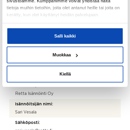
sivustoamme. Kumppanimme voivat yhdistää näitä
Asunto Oy Lappeenrannan Rantalinna
tietoja muihin tietoihin, joita olet antanut heille tai joita on
Taloyhtiön Y-tunnus:
kerätty, kun olet käyttänyt heidän palvelujaan.
1907792-1
Kiinteistötunnus:
Salli kaikki
405-1-36-18
Kiinteistönhoidosta vastaa:
Muokkaa
Huoltoyhtiö
Lisätietoja kiinteistönhoidosta:
Kiellä
Kiinteistöhuolto Lyijynen Oy
Isännöitsijätoimisto:
Retta Isännöinti Oy
Isännöitsijän nimi:
Sari Vesala
Sähköposti: