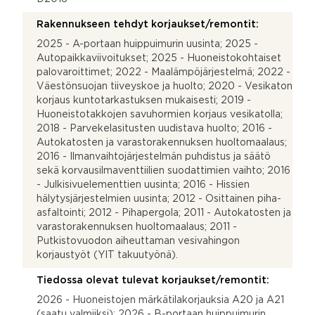
Rakennukseen tehdyt korjaukset/remontit:
2025 - A-portaan huippuimurin uusinta; 2025 -
Autopaikkaviivoitukset; 2025 - Huoneistokohtaiset
palovaroittimet; 2022 - Maalämpöjärjestelmä; 2022 -
Väestönsuojan tiiveyskoe ja huolto; 2020 - Vesikaton
korjaus kuntotarkastuksen mukaisesti; 2019 -
Huoneistotakkojen savuhormien korjaus vesikatolla;
2018 - Parvekelasitusten uudistava huolto; 2016 -
Autokatosten ja varastorakennuksen huoltomaalaus;
2016 - Ilmanvaihtojärjestelmän puhdistus ja säätö
sekä korvausilmaventtiilien suodattimien vaihto; 2016
- Julkisivuelementtien uusinta; 2016 - Hissien
hälytysjärjestelmien uusinta; 2012 - Osittainen piha-
asfaltointi; 2012 - Pihapergola; 2011 - Autokatosten ja
varastorakennuksen huoltomaalaus; 2011 -
Putkistovuodon aiheuttaman vesivahingon
korjaustyöt (YIT takuutyönä).
Tiedossa olevat tulevat korjaukset/remontit:
2026 - Huoneistojen märkätilakorjauksia A20 ja A21
(saatu valmiiksi); 2026 - B-portaan huippuimurin