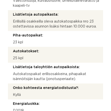
Väestönsuoja, kuivaushuone, urheiluvälinevarasto ja
kaapeli-tv
Lisätietoja autopaikasta:
Erillisillä osakkeilla oleva autokatospaikka nro 23
ostettavissa asunnon lisäksi hintaan 10.000 euroa.
Piha-autopaikat:
23 kpl
Autokatokset:
25 kpl
Lisätietoja taloyhtiön autopaikoista:
Autokatospaikat erillisosakkeina, pihapaikat
isännöitsijän kautta (jonotusperiaate).
Onko kohteesta energiatodistusta?:
Kyllä
Energialuokka:
D2018