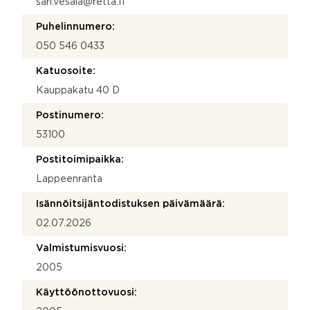
sari.vesala@retta.fi
Puhelinnumero:
050 546 0433
Katuosoite:
Kauppakatu 40 D
Postinumero:
53100
Postitoimipaikka:
Lappeenranta
Isännöitsijäntodistuksen päivämäärä:
02.07.2026
Valmistumisvuosi:
2005
Käyttöönottovuosi: