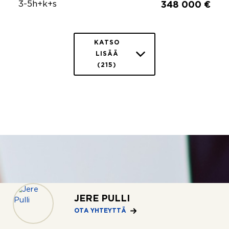
3-5h+k+s
348 000 €
KATSO
LISÄÄ
(215)
JERE PULLI
OTA YHTEYTTÄ