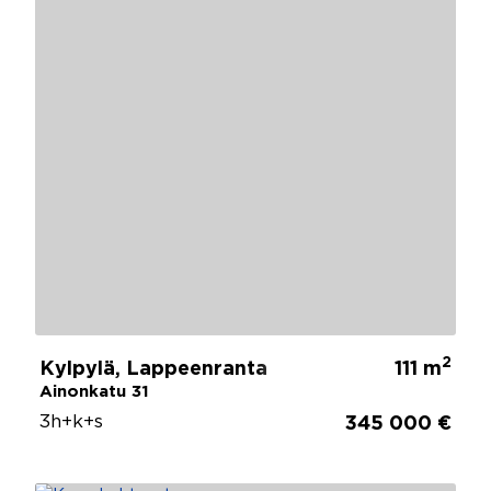
2
Kylpylä, Lappeenranta
111 m
Ainonkatu 31
3h+k+s
345 000 €