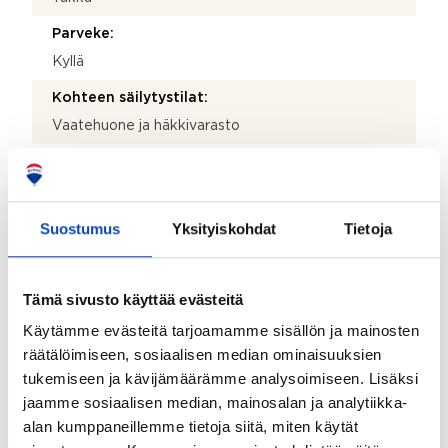
Parveke:
Kyllä
Kohteen säilytystilat:
Vaatehuone ja häkkivarasto
Kohteessa on satelliittiantenni:
Ei
Suostumus
Taloyhtiössä on antenni:
Yksityiskohdat
Tietoja
Ei
Kohteen yleiskunto:
Tämä sivusto käyttää evästeitä
Hyvä
Käytämme evästeitä tarjoamamme sisällön ja mainosten
räätälöimiseen, sosiaalisen median ominaisuuksien
tukemiseen ja kävijämäärämme analysoimiseen. Lisäksi
Taloyhtiö
jaamme sosiaalisen median, mainosalan ja analytiikka-
Taloyhtiön nimi:
alan kumppaneillemme tietoja siitä, miten käytät