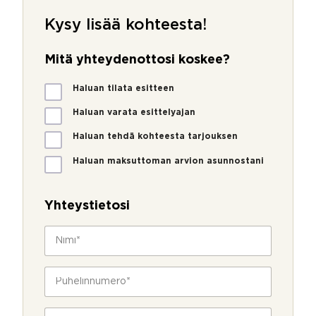
Kysy lisää kohteesta!
Mitä yhteydenottosi koskee?
M
Haluan tilata esitteen
i
t
Haluan varata esittelyajan
ä
Haluan tehdä kohteesta tarjouksen
y
h
Haluan maksuttoman arvion asunnostani
t
e
y
Yhteystietosi
d
e
N
n
i
o
m
t
i
P
t
*
u
o
h
s
e
S
i