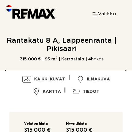
Skip
to
Valikko
content
Rantakatu 8 A, Lappeenranta |
Pikisaari
2
315 000 € |
93 m
| Kerrostalo | 4h+k+s
KAIKKI KUVAT
ILMAKUVA
KARTTA
TIEDOT
Velaton hinta
Myyntihinta
315 000 €
315 000 €