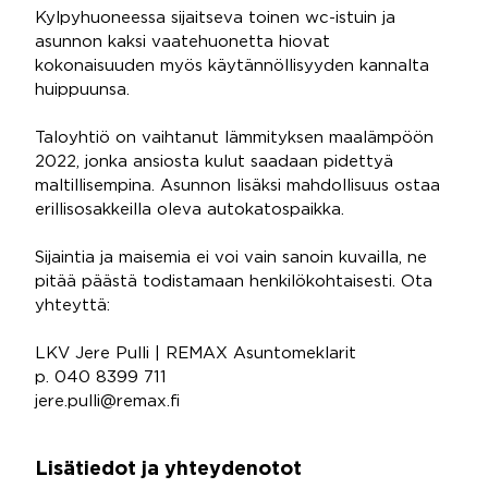
Kylpyhuoneessa sijaitseva toinen wc-istuin ja
asunnon kaksi vaatehuonetta hiovat
kokonaisuuden myös käytännöllisyyden kannalta
huippuunsa.
Taloyhtiö on vaihtanut lämmityksen maalämpöön
2022, jonka ansiosta kulut saadaan pidettyä
maltillisempina. Asunnon lisäksi mahdollisuus ostaa
erillisosakkeilla oleva autokatospaikka.
Sijaintia ja maisemia ei voi vain sanoin kuvailla, ne
pitää päästä todistamaan henkilökohtaisesti. Ota
yhteyttä:
LKV Jere Pulli | REMAX Asuntomeklarit
p. 040 8399 711
jere.pulli@remax.fi
Lisätiedot ja yhteydenotot