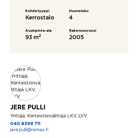
Kohdetyyppi
Huoneluku
Kerrostalo
4
Asuinpinta-ala
Rakennusvuosi
2
93 m
2005
JERE PULLI
Yrittäjä, Kiinteistönvälittäjä LKV, LVV
040 8399 711
jere.pulli@remax.fi