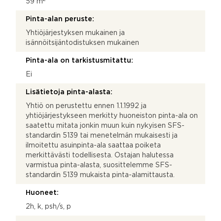
59 m
t
o
Pinta-alan peruste:
s
i
Yhtiöjärjestyksen mukainen ja
isännöitsijäntodistuksen mukainen
Pinta-ala on tarkistusmitattu:
Ei
Lisätietoja pinta-alasta:
Yhtiö on perustettu ennen 1.1.1992 ja
yhtiöjärjestykseen merkitty huoneiston pinta-ala on
saatettu mitata jonkin muun kuin nykyisen SFS-
standardin 5139 tai menetelmän mukaisesti ja
ilmoitettu asuinpinta-ala saattaa poiketa
merkittävästi todellisesta. Ostajan halutessa
varmistua pinta-alasta, suosittelemme SFS-
standardin 5139 mukaista pinta-alamittausta.
Huoneet:
2h, k, psh/s, p