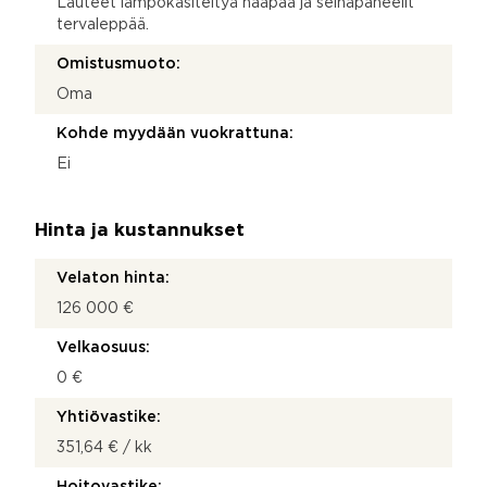
Lauteet lämpökäsiteltyä haapaa ja seinäpaneelit
tervaleppää.
Omistusmuoto:
Oma
Kohde myydään vuokrattuna:
Ei
Hinta ja kustannukset
Velaton hinta:
126 000 €
Velkaosuus:
0 €
Yhtiövastike:
351,64 € / kk
Hoitovastike: