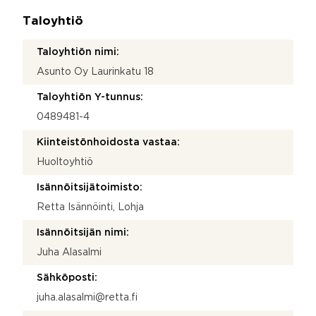
Taloyhtiö
Taloyhtiön nimi:
Asunto Oy Laurinkatu 18
Taloyhtiön Y-tunnus:
0489481-4
Kiinteistönhoidosta vastaa:
Huoltoyhtiö
Isännöitsijätoimisto:
Retta Isännöinti, Lohja
Isännöitsijän nimi:
Juha Alasalmi
Sähköposti:
juha.alasalmi@retta.fi