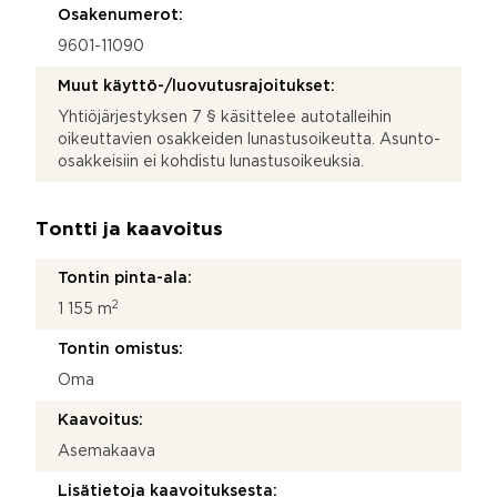
Osakenumerot:
9601-11090
Muut käyttö-/luovutusrajoitukset:
Yhtiöjärjestyksen 7 § käsittelee autotalleihin
oikeuttavien osakkeiden lunastusoikeutta. Asunto-
osakkeisiin ei kohdistu lunastusoikeuksia.
Tontti ja kaavoitus
Tontin pinta-ala:
2
1 155 m
Tontin omistus:
Oma
Kaavoitus:
Asemakaava
Lisätietoja kaavoituksesta: