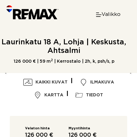
Skip
to
Valikko
content
Laurinkatu 18 A, Lohja | Keskusta,
Ahtsalmi
2
126 000 € |
59 m
| Kerrostalo | 2h, k, psh/s, p
KAIKKI KUVAT
ILMAKUVA
KARTTA
TIEDOT
Velaton hinta
Myyntihinta
126 000 €
126 000 €