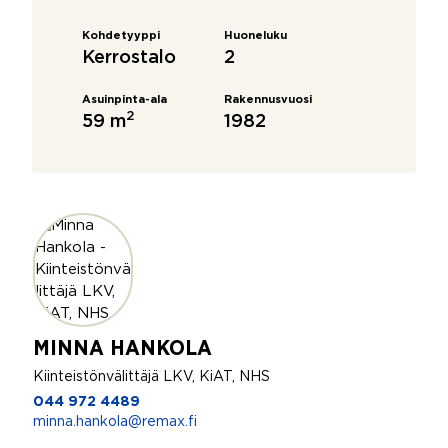
Kohdetyyppi
Huoneluku
Kerrostalo
2
Asuinpinta-ala
Rakennusvuosi
2
59 m
1982
MINNA HANKOLA
Kiinteistönvälittäjä LKV, KiAT, NHS
044 972 4489
minna.hankola@remax.fi