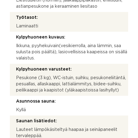
Liesituuletin (hormiin), jääkaappipakastin, erillisuuni,
astianpesukone ja keraaminen liesitaso
Työtasot:
Laminaatti
Kylpyhuoneen kuvaus:
Ikkuna, pyyhekuivain(vesikierrolla, aina lämmin, saa
sulusta pois päältä), lasiovellisissa kaapeissa on sisällä
valaistus.
Kylpyhuoneen varusteet:
Pesukone (3 kg), WC-istuin, suihku, pesukoneliitäntä,
pesuallas, allaskaappi, lattialämmitys, bidee-suihku,
peilikaappi ja kaapistot (yläkaapistoissa lasihyllyt)
Asunnossa sauna:
Kyllä
Saunan lisätiedot:
Lauteet lämpökäsiteltyä haapaa ja seinäpaneelit
tervaleppää.