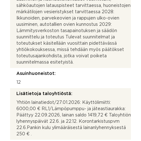
sähköautojen latauspisteet tarvittaessa, huoneistojen
märkätilojen vesieristykset tarvittaessa 2028:
Ikkunoiden, parvekeovien ja rappujen ulko-ovien
uusiminen, autotallien ovien kunnostus 2029:
Lämmitysverkoston tasapainotuksen ja säädön
suunnittelu ja toteutus Tulevat suunnitelmat ja
toteutukset käsitellään vuosittain pidettävässä
yhtiökokouksessa, missä tehdään myös päätökset
toteutusajankohdista, jotka voivat poiketa
suunnitelmassa esitetyistä.
Asuinhuoneistot:
12
Lisätietoja taloyhtiöstä:
Yhtiön lainatiedot/27.01.2026: Käyttölimiitti:
6000,00 € RL1/Lämpöpumppu- ja jäteastiaurakka:
Päättyy 22.09.2026, lainan saldo 1419,72 € Taloyhtiön
lyhennyspäivät 22.6. ja 22.12. Korontarkistuspvm
22.6.Pankin kulu ylimääräisestä lainanlyhennyksestä
250 € .