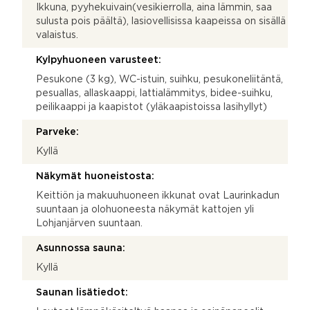
Ikkuna, pyyhekuivain(vesikierrolla, aina lämmin, saa
sulusta pois päältä), lasiovellisissa kaapeissa on sisällä
valaistus.
Kylpyhuoneen varusteet:
Pesukone (3 kg), WC-istuin, suihku, pesukoneliitäntä,
pesuallas, allaskaappi, lattialämmitys, bidee-suihku,
peilikaappi ja kaapistot (yläkaapistoissa lasihyllyt)
Parveke:
Kyllä
Näkymät huoneistosta:
Keittiön ja makuuhuoneen ikkunat ovat Laurinkadun
suuntaan ja olohuoneesta näkymät kattojen yli
Lohjanjärven suuntaan.
Asunnossa sauna:
Kyllä
Saunan lisätiedot: