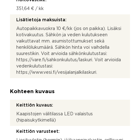
351,64 € / kk
Lisätietoja maksuista:
Autopaikkavuokra 10 €/kk (jos on paikka). Lisäksi
kotivakuutus. Sähkön ja veden kulutukseen
vaikuttavat mm. asumistottumukset sekä
henkilölukumäärä. Sähkön hinta voi vaihdella
suurestikin. Voit arvioida sähkönkulutustasi:
https://vare.fi/sahkonkulutus/laskuri. Voit arvioida
vedenkulutustasi:
https://www.vesi.fi/vesijalanjalkilaskuri.
Kohteen kuvaus
Keittiön kuvaus:
Kaapistojen välitilassa LED valaistus
(hipaisukytkimellä)
Keittiön varusteet: