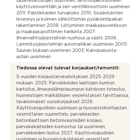
sadevesikourujen uusiminen, lämmönjakohuoneen
käyttövesiventtiilin ja sen venttiilimoottorin uusiminen
2011: Palotikkaiden turvakisko 2010: Sisääntulotien
levennys ja kolmen sähköttömän pysäköintipaikan
rakentaminen 2008: Liittyminen maakaasuverkkoon
ja maakaasupolttimen hankinta 2007:
Ilmanvaihtojärjestelmän nuohous ja säätö 2006:
Lämmitysjärjestelmän automatiikan uusiminen 2005:
Saunan kiukaan uusiminen 2003: Kalvopaisunta-
astian uusiminen
Tiedossa olevat tulevat korjaukset/remontit:
5-vuoden korjaustarveselvityksen 2025-2029
mukaan: 2025: Parvekkeiden laattojen kunnon
kartoitus, ilmavesilämpöpumpun katoksen toteutus,
huoneistojen märkätilojen vesieristykset tarvittaessa,
tavanomaiset vuosikorjaukset 2026:
Käyttövesiputkien uusimisen ja huoneistokohtaisten
vesimittarien suunnittelu, parvekkeiden
betonilaattojen betonivaurioiden korjaus,
parvekekaiteiden kunnostus tai uusiminen,
parvekkeiden lasitus 2027: Käyttövesiputkien
uusiminen ja huoneistokohtaiset vesimittarit,