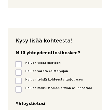
Kysy lisää kohteesta!
Mitä yhteydenottosi koskee?
M
Haluan tilata esitteen
i
t
Haluan varata esittelyajan
ä
Haluan tehdä kohteesta tarjouksen
y
h
Haluan maksuttoman arvion asunnostani
t
e
y
Yhteystietosi
d
e