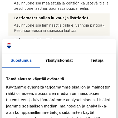
Asuinhuoneissa maalattuja ja keittiön kalustevälitila ja
pesuhuone laattaa. Saunassa puupaneelia.
Lattiamateriaalien kuvaus ja lisätiedot:
Asuinhuoneissa laminaattia (alla ei vanhoja pintoja).
Pesuhuoneessa ja saunassa laattaa.
Kohteen säilytystilat:
Kellarikomero ja kaapistot
Kohteessa on satelliittiantenni:
Suostumus
Yksityiskohdat
Tietoja
Ei
Taloyhtiössä on antenni:
Tämä sivusto käyttää evästeitä
Ei
Käytämme evästeitä tarjoamamme sisällön ja mainosten
Kohde on liitetty tietoliikenneverkkoon:
räätälöimiseen, sosiaalisen median ominaisuuksien
Kyllä
tukemiseen ja kävijämäärämme analysoimiseen. Lisäksi
jaamme sosiaalisen median, mainosalan ja analytiikka-
Myyjän aikana huoneistoon tehdyt toimenpiteet:
alan kumppaneillemme tietoja siitä, miten käytät
2025: Maalattu asuinhuoneiden seinäpinnat (ei reikiä),