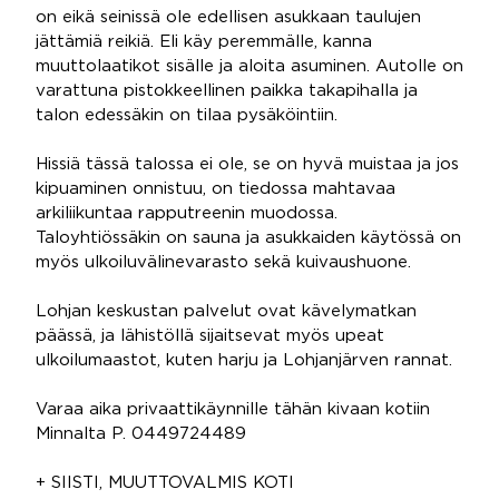
on eikä seinissä ole edellisen asukkaan taulujen
jättämiä reikiä. Eli käy peremmälle, kanna
muuttolaatikot sisälle ja aloita asuminen. Autolle on
varattuna pistokkeellinen paikka takapihalla ja
talon edessäkin on tilaa pysäköintiin.
Hissiä tässä talossa ei ole, se on hyvä muistaa ja jos
kipuaminen onnistuu, on tiedossa mahtavaa
arkiliikuntaa rapputreenin muodossa.
Taloyhtiössäkin on sauna ja asukkaiden käytössä on
myös ulkoiluvälinevarasto sekä kuivaushuone.
Lohjan keskustan palvelut ovat kävelymatkan
päässä, ja lähistöllä sijaitsevat myös upeat
ulkoilumaastot, kuten harju ja Lohjanjärven rannat.
Varaa aika privaattikäynnille tähän kivaan kotiin
Minnalta P. 0449724489
+ SIISTI, MUUTTOVALMIS KOTI