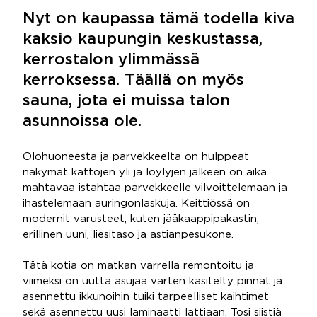
Nyt on kaupassa tämä todella kiva
kaksio kaupungin keskustassa,
kerrostalon ylimmässä
kerroksessa. Täällä on myös
sauna, jota ei muissa talon
asunnoissa ole.
Olohuoneesta ja parvekkeelta on hulppeat
näkymät kattojen yli ja löylyjen jälkeen on aika
mahtavaa istahtaa parvekkeelle vilvoittelemaan ja
ihastelemaan auringonlaskuja. Keittiössä on
modernit varusteet, kuten jääkaappipakastin,
erillinen uuni, liesitaso ja astianpesukone.
Tätä kotia on matkan varrella remontoitu ja
viimeksi on uutta asujaa varten käsitelty pinnat ja
asennettu ikkunoihin tuiki tarpeelliset kaihtimet
sekä asennettu uusi laminaatti lattiaan. Tosi siistiä