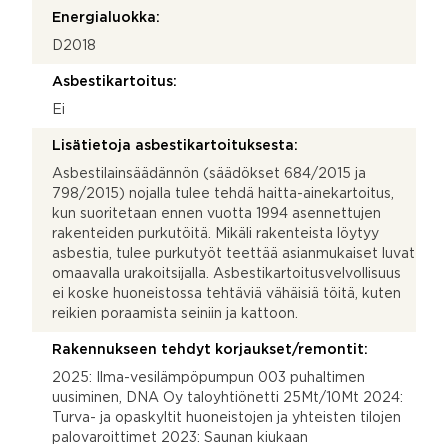
Energialuokka:
D2018
Asbestikartoitus:
Ei
Lisätietoja asbestikartoituksesta:
Asbestilainsäädännön (säädökset 684/2015 ja
798/2015) nojalla tulee tehdä haitta-ainekartoitus,
kun suoritetaan ennen vuotta 1994 asennettujen
rakenteiden purkutöitä. Mikäli rakenteista löytyy
asbestia, tulee purkutyöt teettää asianmukaiset luvat
omaavalla urakoitsijalla. Asbestikartoitusvelvollisuus
ei koske huoneistossa tehtäviä vähäisiä töitä, kuten
reikien poraamista seiniin ja kattoon.
Rakennukseen tehdyt korjaukset/remontit:
2025: Ilma-vesilämpöpumpun 003 puhaltimen
uusiminen, DNA Oy taloyhtiönetti 25Mt/10Mt 2024:
Turva- ja opaskyltit huoneistojen ja yhteisten tilojen
palovaroittimet 2023: Saunan kiukaan