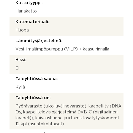
Kattotyyppi:
Harjakatto
Katemateriaali:
Huopa
Lämmitysjärjestelmä:
Vesi-ilmalämpöpumppu (VILP) + kaasu rinnalla
Hissi:
Ei
Taloyhtiössä sauna:
Kyllä
Taloyhtiössä on:
Pyörävarasto (ulkoiluvälinevarasto), kaapeli-tv (DNA
Oy, kaapelitelevisiojärjestelmä DVB-C (digitaalinen
kaapeli)), kuivaushuone ja irtaimistosäilytyskomerot
12 kpl (asuntokohtaiset)