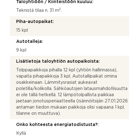
Taloyhtiöön / Kiinteistöön kuuluu:
2
Teknistä tilaa n. 31 m
.
Piha-autopaikat:
15 kpl
Autotalleja:
9 kpl
Lisätietoja taloyhtiön autopaikoista:
Tolppapaikkoja pihalla 12 kpl (yhtiön hallinnassa),
vapaita pihapaikkoja 3 kpl, Autotallipaikat omina
osakkeinaan. Lämmitysrasiat aukeavat
poletilla/kolikolla. Sähköautojen latausmahdoIIisuutta
ei ole tällä hetkellä. 12 lämpötolpallista paikkaa
jaetaan jonotusperiaatteella (isännöitsijän 27.01.2026
antaman tiedon mukaan paikkoja olisi vapaana 1 kpl,
tilanne on muuttuva).
Onko kohteesta energiatodistusta?:
Kyllä