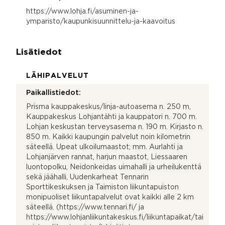
https://www.lohja.fi/asuminen-ja-
ymparisto/kaupunkisuunnittelu-ja-kaavoitus
Lisätiedot
LÄHIPALVELUT
Paikallistiedot:
Prisma kauppakeskus/linja-autoasema n. 250 m,
Kauppakeskus Lohjantähti ja kauppatori n. 700 m.
Lohjan keskustan terveysasema n. 190 m. Kirjasto n.
850 m. Kaikki kaupungin palvelut noin kilometrin
säteellä. Upeat ulkoilumaastot; mm. Aurlahti ja
Lohjanjärven rannat, harjun maastot, Liessaaren
luontopolku, Neidonkeidas uimahalli ja urheilukenttä
sekä jäähalli, Uudenkarheat Tennarin
Sporttikeskuksen ja Taimiston liikuntapuiston
monipuoliset liikuntapalvelut ovat kaikki alle 2 km
säteellä. (https://www.tennari.fi/ ja
https://www.lohjanliikuntakeskus.fi/liikuntapaikat/tai