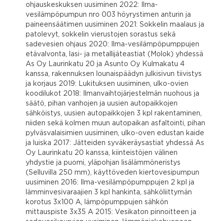
ohjauskeskuksen uusiminen 2022: Ilma-
vesilämpöpumpun nro 003 höyrystimen anturin ja
paineensäätimen uusiminen 2021: Sokkelin maalaus ja
patolevyt, sokkelin vierustojen sorastus sekä
sadevesien ohjaus 2020: Ilma-vesilämpöpumppujen
etävalvonta, lasi- ja metallijäteastiat (Molok) yhdessä
As Oy Laurinkatu 20 ja Asunto Oy Kulmakatu 4
kanssa, rakennuksen lounaispäädyn julkisivun tiivistys
ja korjaus 2019: Lukituksen uusiminen, ulko-ovien
koodilukot 2018: Ilmanvaihtojärjestelmän nuohous ja
säätö, pihan vanhojen ja uusien autopaikkojen
sähköistys, uusien autopaikkojen 3 kpl rakentaminen,
niiden sekä kolmen muun autopaikan asfaltointi, pihan
pylväsvalaisimien uusiminen, ulko-oven edustan kaide
ja luiska 2017: Jätteiden syväkeräysastiat yhdessä As
Oy Laurinkatu 20 kanssa, kiinteistöjen välinen
yhdystie ja puomi, yläpohjan lisälämmöneristys
(Selluvilla 250 mm), käyttöveden kiertovesipumpun
uusiminen 2016: Ilma-vesilämpöpumppujen 2 kpl ja
lämminvesivaraajien 3 kpl hankinta, sähköliittymän
korotus 3x100 A, lämpöpumppujen sähkön
mittauspiste 3x35 A 2015: Vesikaton pinnoitteen ja