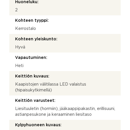
Huoneluku:
2
Kohteen tyyppi:
Kerrostalo
Kohteen yleiskunto:
Hyvä
Vapautuminen:
Heti
Keittiön kuvaus:
Kaapistojen välitilassa LED valaistus
(hipaisukytkimellä)
Keittiön varusteet:
Liesituuletin (hormiin), jääkaappipakastin, erillisuuni,
astianpesukone ja keraaminen liesitaso
Kylpyhuoneen kuvaus: