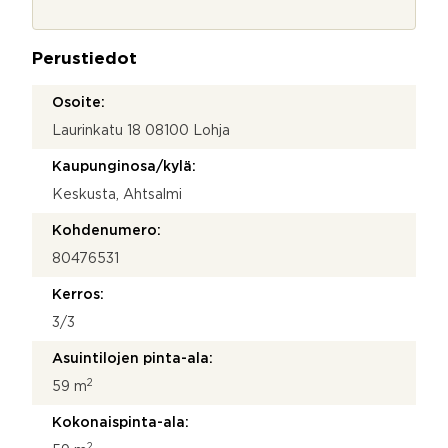
o
h
j
t
a
e
Perustiedot
*
y
d
Osoite:
e
Laurinkatu 18 08100 Lohja
n
o
Kaupunginosa/kylä:
t
t
Keskusta, Ahtsalmi
o
s
Kohdenumero:
i
80476531
y
h
Kerros:
t
e
3/3
y
Asuintilojen pinta-ala:
d
e
2
59 m
n
o
Kokonaispinta-ala:
t
2