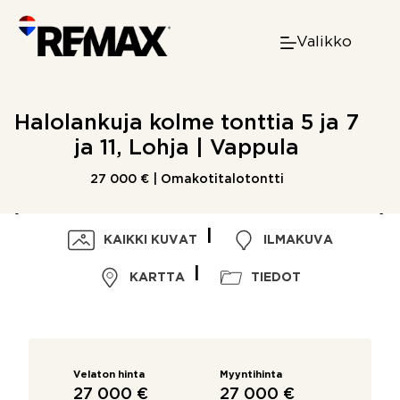
Skip
to
Valikko
content
Halolankuja kolme tonttia 5 ja 7
ja 11, Lohja | Vappula
27 000 € | Omakotitalotontti
KAIKKI KUVAT
ILMAKUVA
KARTTA
TIEDOT
Velaton hinta
Myyntihinta
27 000 €
27 000 €