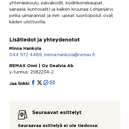
yhtenäiskoulu, päiväkodit, kodinkonekaupat,
sairaala, kuntosalit) ja kaiken kruunaa Lohjanjärvi,
jonka uimarannat ja mm. upeat luontopolut ovat
käden ulottuvilla.
Lisätiedot ja yhteydenotot
Minna Hankola
044 972 4489
,
minna.hankola@remax.fi
REMAX Onni | Oy Dealvia Ab
y-tunnus: 2582234-2
Jaa linkki
Seuraavat esittelyt
Seuraavaa esittelyä ei ole tiedossa: