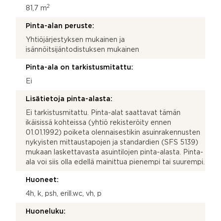
2
81,7 m
Pinta-alan peruste:
Yhtiöjärjestyksen mukainen ja
isännöitsijäntodistuksen mukainen
Pinta-ala on tarkistusmitattu:
Ei
Lisätietoja pinta-alasta:
Ei tarkistusmitattu. Pinta-alat saattavat tämän
ikäisissä kohteissa (yhtiö rekisteröity ennen
01.01.1992) poiketa olennaisestikin asuinrakennusten
nykyisten mittaustapojen ja standardien (SFS 5139)
mukaan laskettavasta asuintilojen pinta-alasta. Pinta-
ala voi siis olla edellä mainittua pienempi tai suurempi.
Huoneet:
4h, k, psh, erill.wc, vh, p
Huoneluku: