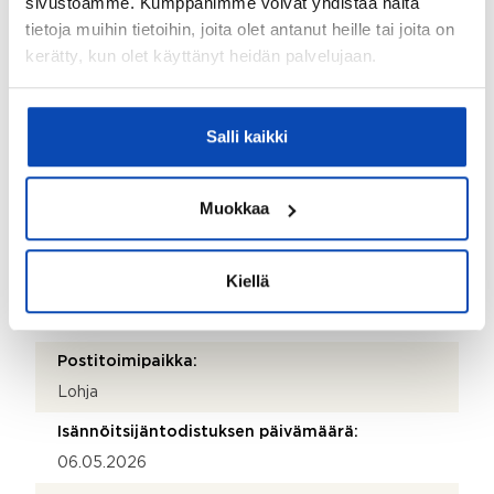
sivustoamme. Kumppanimme voivat yhdistää näitä
Taloyhtiön Y-tunnus:
tietoja muihin tietoihin, joita olet antanut heille tai joita on
0217369-3
kerätty, kun olet käyttänyt heidän palvelujaan.
Kiinteistönhoidosta vastaa:
Huoltoyhtiö
Salli kaikki
Isännöitsijätoimisto:
Isännöinti Holmström
Muokkaa
Isännöitsijän nimi:
Mika Holmström
Kiellä
Sähköposti:
mika@isannointiholmstrom.fi
Postitoimipaikka:
Lohja
Isännöitsijäntodistuksen päivämäärä:
06.05.2026