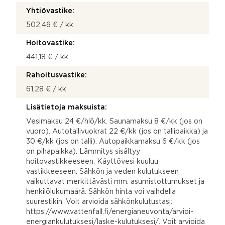
Yhtiövastike:
502,46 € / kk
Hoitovastike:
441,18 € / kk
Rahoitusvastike:
61,28 € / kk
Lisätietoja maksuista:
Vesimaksu 24 €/hlö/kk. Saunamaksu 8 €/kk (jos on
vuoro). Autotallivuokrat 22 €/kk (jos on tallipaikka) ja
30 €/kk (jos on talli). Autopaikkamaksu 6 €/kk (jos
on pihapaikka). Lämmitys sisältyy
hoitovastikkeeseen. Käyttövesi kuuluu
vastikkeeseen. Sähkön ja veden kulutukseen
vaikuttavat merkittävästi mm. asumistottumukset ja
henkilölukumäärä. Sähkön hinta voi vaihdella
suurestikin. Voit arvioida sähkönkulutustasi:
https://www.vattenfall.fi/energianeuvonta/arvioi-
energiankulutuksesi/laske-kulutuksesi/. Voit arvioida