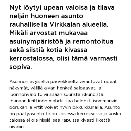
Nyt löytyi upean valoisa ja tilava
neljän huoneen asunto
rauhallisella Virkkalan alueella.
Mikäli arvostat mukavaa
asuinympäristöä ja remontoitua
sekä siistiä kotia kivassa
kerrostalossa, olisi tämä varmasti
sopiva.
Asunnonlevyiseltä parvekkeelta avautuvat upeat
näkymät, välillä aivan henkeä salpaavat, ja
luonnonvalo tulvii sisään suurista ikkunoista.
Ihanaan keittiöön mahduttaa helposti isommankin
porukan ja yrtit voivat hyvin pikkuikkunalla. Asunto
on päätyasunto talon toisessa kerroksessa ja koska
talossa ei ole hissiä, saa rapuissa kivasti liikettä
niveliin.