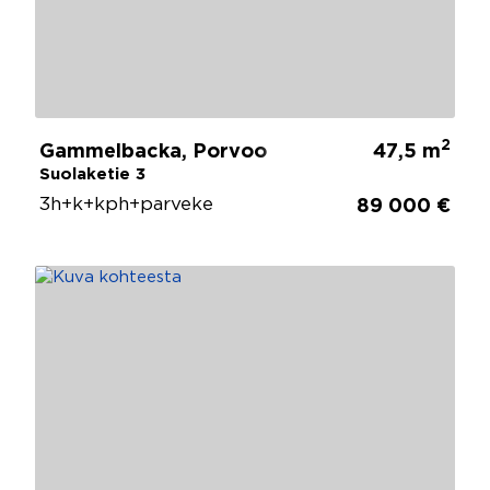
2
Gammelbacka, Porvoo
47,5 m
Suolaketie 3
3h+k+kph+parveke
89 000 €