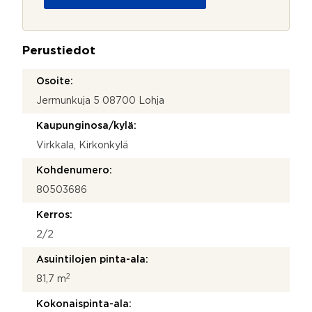
u
s
o
t
j
i
a
N
Perustiedot
*
i
m
Osoite:
i
Jermunkuja 5 08700 Lohja
Kaupunginosa/kylä:
Virkkala, Kirkonkylä
Kohdenumero:
80503686
Kerros:
2/2
Asuintilojen pinta-ala:
2
81,7 m
Kokonaispinta-ala: