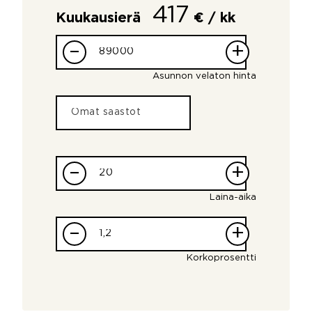
417
Kuukausierä
€ / kk
–
+
Asunnon velaton hinta
–
+
Laina-aika
–
+
Korkoprosentti