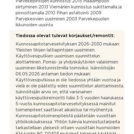
Parvekepintojen kunnostus 2015 Maalämpöön
siirtyminen 2013 Viemärien kunnostus sukittamalla ja
pinnoittamalla 2010 Pihan asfaltointi 2009
Parvekeovien uusiminen 2003 Parvekepuolen
ikkunoiden uusinta
Tiedossa olevat tulevat korjaukset/remontit:
Kunnossapitotarveselvityksen 2026-2030 mukaan:
Yleisten tilojen lattiapintojen uusiminen.
Käyttövesiputkien uusimisen suunnittelun
aloittaminen. Porras- ja yhdyskäytävien valaisimien
uusiminen liiketunnistimilla toimiviksi. Isännöitsijän
06.05.2026 antaman tiedon mukaan:
Käyttövesiputkissa ei ole tiedossa yhtään vuotoa ja
vielä ei ole päätetty edes suunnittelun aloittamisesta.
Isännöitsijän arvio on, että varsinainen
käyttövesiputkiremontti tulisi 3-5 vuoden haarukassa.
5-vuotis kunnossapitotarveselvityksessä mainitut
toimenpiteet saattavat aikaistua tai myöhentyä.
Kunnossapitotoimenpiteistä päätetään vuosittain
yhtiökokouksessa. Yhtiön tulevia kunnostustarpeita
tarkastellaan yleisesti ottaen vuosittain huomioiden
KH-kortin 90_00403 mukaiset tekniset käyttöiät.