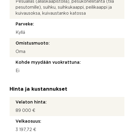
Pesuallas (allaskaapistolla), pesukoneliitäntä (tila
pesutornille), suihku, suihkukaappi, peilikaappi ja
kuivausoksa, kuivaustanko katossa
Parveke:
Kyllä
Omistusmuoto:
Oma
Kohde myydään vuokrattuna:
Ei
Hinta ja kustannukset
Velaton hinta:
89 000 €
Velkaosuus:
3 197,72 €