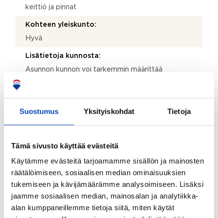
keittiö ja pinnat
Kohteen yleiskunto:
Hyvä
Lisätietoja kunnosta:
Asunnon kunnon voi tarkemmin määrittää
tarkastuksessa. Myyntiesitteellä ilmoitettu
kuntoluokitus on subjektiivinen käsitys asunnon
kunnosta, eikä sitä tule sekoittaa rakennusalan
ammattilaisen tekemään kuntoluokitukseen.
Suostumus
Yksityiskohdat
Tietoja
Kauppaan ei kuulu:
Irtain myyjän henkilökohtainen omaisuus.
Tämä sivusto käyttää evästeitä
Käytämme evästeitä tarjoamamme sisällön ja mainosten
Taloyhtiö
räätälöimiseen, sosiaalisen median ominaisuuksien
tukemiseen ja kävijämäärämme analysoimiseen. Lisäksi
Taloyhtiön nimi:
jaamme sosiaalisen median, mainosalan ja analytiikka-
Asunto-osakeyhtiö Hörnkulla
alan kumppaneillemme tietoja siitä, miten käytät