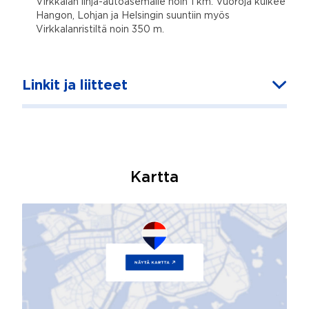
Virkkalan linja-autoasemalle noin 1 km. Vuoroja kulkee
Hangon, Lohjan ja Helsingin suuntiin myös
Virkkalanristiltä noin 350 m.
Linkit ja liitteet
Kartta