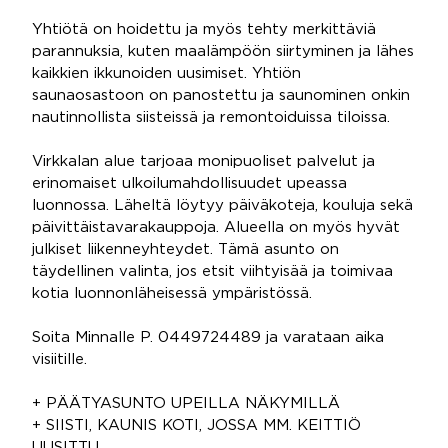
Yhtiötä on hoidettu ja myös tehty merkittäviä
parannuksia, kuten maalämpöön siirtyminen ja lähes
kaikkien ikkunoiden uusimiset. Yhtiön
saunaosastoon on panostettu ja saunominen onkin
nautinnollista siisteissä ja remontoiduissa tiloissa.
Virkkalan alue tarjoaa monipuoliset palvelut ja
erinomaiset ulkoilumahdollisuudet upeassa
luonnossa. Läheltä löytyy päiväkoteja, kouluja sekä
päivittäistavarakauppoja. Alueella on myös hyvät
julkiset liikenneyhteydet. Tämä asunto on
täydellinen valinta, jos etsit viihtyisää ja toimivaa
kotia luonnonläheisessä ympäristössä.
Soita Minnalle P. 0449724489 ja varataan aika
visiitille.
+ PÄÄTYASUNTO UPEILLA NÄKYMILLÄ
+ SIISTI, KAUNIS KOTI, JOSSA MM. KEITTIÖ
UUSITTU