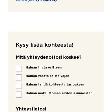
Kysy lisää kohteesta!
Mitä yhteydenottosi koskee?
M
Haluan tilata esitteen
i
t
Haluan varata esittelyajan
ä
Haluan tehdä kohteesta tarjouksen
y
h
Haluan maksuttoman arvion asunnostani
t
e
y
Yhteystietosi
d