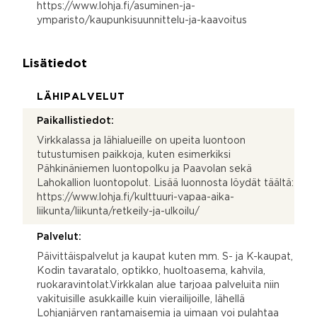
https://www.lohja.fi/asuminen-ja-
ymparisto/kaupunkisuunnittelu-ja-kaavoitus
Lisätiedot
LÄHIPALVELUT
Paikallistiedot:
Virkkalassa ja lähialueille on upeita luontoon
tutustumisen paikkoja, kuten esimerkiksi
Pähkinäniemen luontopolku ja Paavolan sekä
Lahokallion luontopolut. Lisää luonnosta löydät täältä:
https://www.lohja.fi/kulttuuri-vapaa-aika-
liikunta/liikunta/retkeily-ja-ulkoilu/
Palvelut:
Päivittäispalvelut ja kaupat kuten mm. S- ja K-kaupat,
Kodin tavaratalo, optikko, huoltoasema, kahvila,
ruokaravintolat.Virkkalan alue tarjoaa palveluita niin
vakituisille asukkaille kuin vierailijoille, lähellä
Lohjanjärven rantamaisemia ja uimaan voi pulahtaa