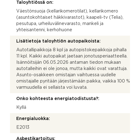
Taloyhtiössä on:
Väestönsuoja (kellarikomerotilat), kellarikomero
(asuntokohtaiset häkkivarastot), kaapeli-tv (Telia),
pesutupa, urheiluvälinevarasto, mankeli ja
yhteisantenni, kerhohuone
Lisätietoja taloyhtiön autopaikoista:
Autotallipaikkoja 8 kpl ja autopistokepaikkoja pihalla
11 kpl. Kaikki autopaikat jaetaan jonotusperiaatteella.
Isännöitsijän 06.05.2026 antaman tiedon mukaan
autotalleihin ei ole jonoa, mutta kaikki ovat varattuja.
Asunto-osakkeen omistajan vaihtuessa uudelle
omistajalle pyritään järjestämään paikka, vaikka 100 %
varmuudella ei sellaista voi luvata.
Onko kohteesta energiatodistusta?:
Kyllä
Energialuokka:
E2013
Asbestikartoitus: