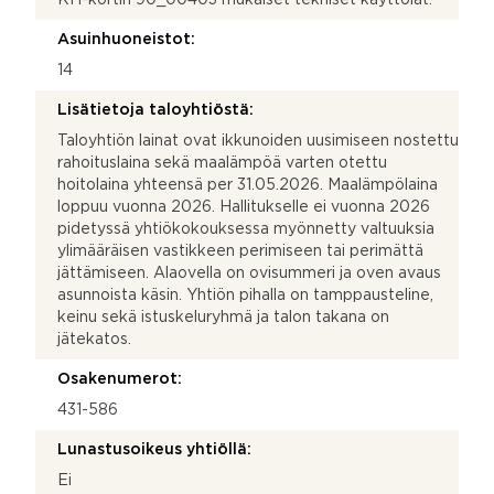
Asuinhuoneistot:
14
Lisätietoja taloyhtiöstä:
Taloyhtiön lainat ovat ikkunoiden uusimiseen nostettu
rahoituslaina sekä maalämpöä varten otettu
hoitolaina yhteensä per 31.05.2026. Maalämpölaina
loppuu vuonna 2026. Hallitukselle ei vuonna 2026
pidetyssä yhtiökokouksessa myönnetty valtuuksia
ylimääräisen vastikkeen perimiseen tai perimättä
jättämiseen. Alaovella on ovisummeri ja oven avaus
asunnoista käsin. Yhtiön pihalla on tamppausteline,
keinu sekä istuskeluryhmä ja talon takana on
jätekatos.
Osakenumerot:
431-586
Lunastusoikeus yhtiöllä:
Ei