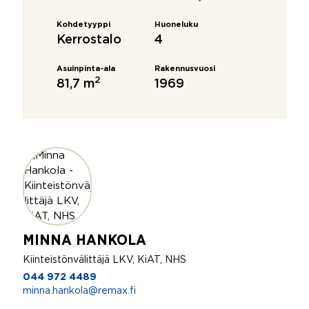
Kohdetyyppi
Huoneluku
Kerrostalo
4
Asuinpinta-ala
Rakennusvuosi
2
81,7 m
1969
MINNA HANKOLA
Kiinteistönvälittäjä LKV, KiAT, NHS
044 972 4489
minna.hankola@remax.fi