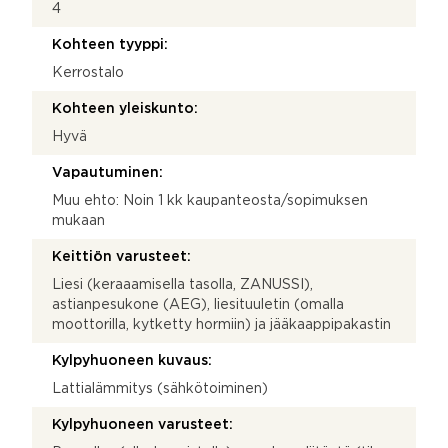
4
Kohteen tyyppi:
Kerrostalo
Kohteen yleiskunto:
Hyvä
Vapautuminen:
Muu ehto: Noin 1 kk kaupanteosta/sopimuksen
mukaan
Keittiön varusteet:
Liesi (keraaamisella tasolla, ZANUSSI),
astianpesukone (AEG), liesituuletin (omalla
moottorilla, kytketty hormiin) ja jääkaappipakastin
Kylpyhuoneen kuvaus:
Lattialämmitys (sähkötoiminen)
Kylpyhuoneen varusteet: