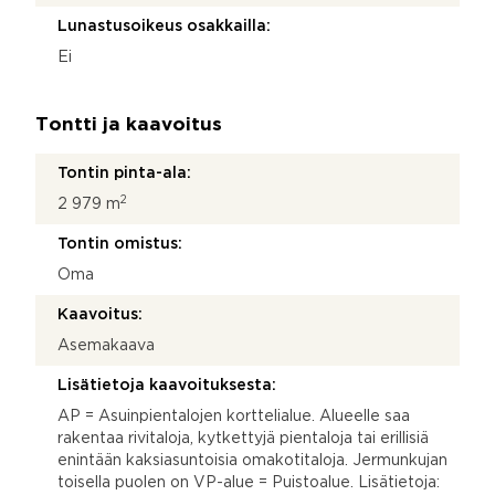
Lunastusoikeus osakkailla:
Ei
Tontti ja kaavoitus
Tontin pinta-ala:
2
2 979 m
Tontin omistus:
Oma
Kaavoitus:
Asemakaava
Lisätietoja kaavoituksesta:
AP = Asuinpientalojen korttelialue. Alueelle saa
rakentaa rivitaloja, kytkettyjä pientaloja tai erillisiä
enintään kaksiasuntoisia omakotitaloja. Jermunkujan
toisella puolen on VP-alue = Puistoalue. Lisätietoja: