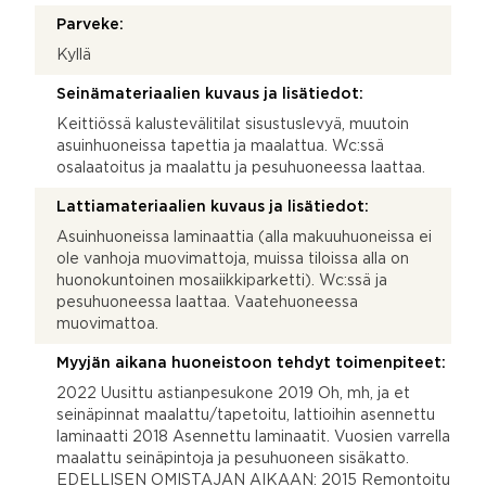
Parveke:
Kyllä
Seinämateriaalien kuvaus ja lisätiedot:
Keittiössä kalustevälitilat sisustuslevyä, muutoin
asuinhuoneissa tapettia ja maalattua. Wc:ssä
osalaatoitus ja maalattu ja pesuhuoneessa laattaa.
Lattiamateriaalien kuvaus ja lisätiedot:
Asuinhuoneissa laminaattia (alla makuuhuoneissa ei
ole vanhoja muovimattoja, muissa tiloissa alla on
huonokuntoinen mosaiikkiparketti). Wc:ssä ja
pesuhuoneessa laattaa. Vaatehuoneessa
muovimattoa.
Myyjän aikana huoneistoon tehdyt toimenpiteet:
2022 Uusittu astianpesukone 2019 Oh, mh, ja et
seinäpinnat maalattu/tapetoitu, lattioihin asennettu
laminaatti 2018 Asennettu laminaatit. Vuosien varrella
maalattu seinäpintoja ja pesuhuoneen sisäkatto.
EDELLISEN OMISTAJAN AIKAAN: 2015 Remontoitu