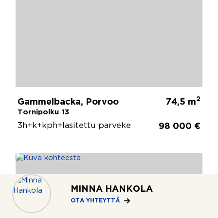
2
Gammelbacka, Porvoo
74,5 m
Tornipolku 13
3h+k+kph+lasitettu parveke
98 000 €
MINNA HANKOLA
OTA YHTEYTTÄ