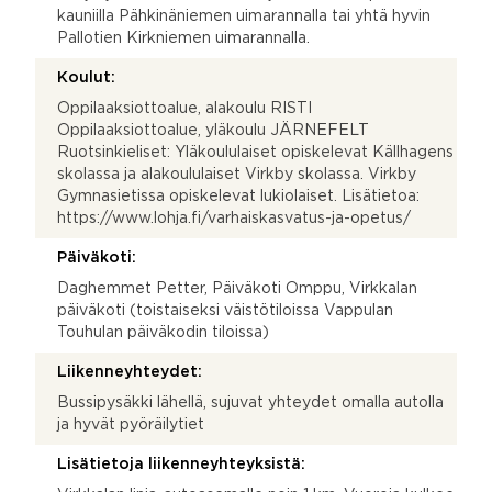
kauniilla Pähkinäniemen uimarannalla tai yhtä hyvin
Pallotien Kirkniemen uimarannalla.
Koulut:
Oppilaaksiottoalue, alakoulu RISTI
Oppilaaksiottoalue, yläkoulu JÄRNEFELT
Ruotsinkieliset: Yläkoululaiset opiskelevat Källhagens
skolassa ja alakoululaiset Virkby skolassa. Virkby
Gymnasietissa opiskelevat lukiolaiset. Lisätietoa:
https://www.lohja.fi/varhaiskasvatus-ja-opetus/
Päiväkoti:
Daghemmet Petter, Päiväkoti Omppu, Virkkalan
päiväkoti (toistaiseksi väistötiloissa Vappulan
Touhulan päiväkodin tiloissa)
Liikenneyhteydet:
Bussipysäkki lähellä, sujuvat yhteydet omalla autolla
ja hyvät pyöräilytiet
Lisätietoja liikenneyhteyksistä: