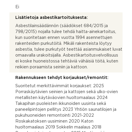
Ei
Lisätietoja asbestikartoituksesta:
Asbestilainsäädännön (säädökset 684/2015 ja
798/2015) nojalla tulee tehdä haitta-ainekartoitus,
kun suoritetaan ennen vuotta 1994 asennettujen
rakenteiden purkutöitä. Mikäli rakenteista löytyy
asbestia, tulee purkutyöt teettää asianmukaiset luvat
omaavalla urakoitsijalla. Asbestikartoitusvelvollisuus
ei koske huoneistossa tehtäviä vähäisiä töitä, kuten
reikien poraamista seiniin ja kattoon.
Rakennukseen tehdyt korjaukset/remontit:
Suoritetut merkittävimmät korjaukset: 2025
Porraskäytävien seinien ja kattojen sekä ulko-ovien
metallisten käytäväovien huoltomaalaus 2024
Takapihan puoleisten ikkunoiden uusinta sekä
paneelipintojen pellitys 2023 Yhtiön saunatilojen ja
pukuhuoneiden remontointi 2021-2022
Roskakatoksen uusiminen 2020 Katon
huoltomaalaus 2019 Sokkelin maalaus 2018