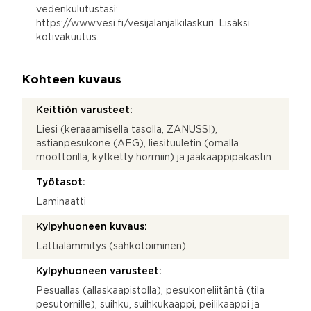
vedenkulutustasi:
https://www.vesi.fi/vesijalanjalkilaskuri. Lisäksi
kotivakuutus.
Kohteen kuvaus
Keittiön varusteet:
Liesi (keraaamisella tasolla, ZANUSSI),
astianpesukone (AEG), liesituuletin (omalla
moottorilla, kytketty hormiin) ja jääkaappipakastin
Työtasot:
Laminaatti
Kylpyhuoneen kuvaus:
Lattialämmitys (sähkötoiminen)
Kylpyhuoneen varusteet:
Pesuallas (allaskaapistolla), pesukoneliitäntä (tila
pesutornille), suihku, suihkukaappi, peilikaappi ja