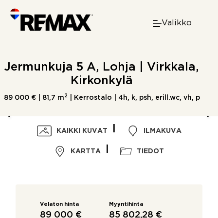
Skip
to
Valikko
content
Jermunkuja 5 A, Lohja | Virkkala,
Kirkonkylä
2
89 000 € |
81,7 m
| Kerrostalo | 4h, k, psh, erill.wc, vh, p
KAIKKI KUVAT
ILMAKUVA
KARTTA
TIEDOT
Velaton hinta
Myyntihinta
89 000 €
85 802,28 €