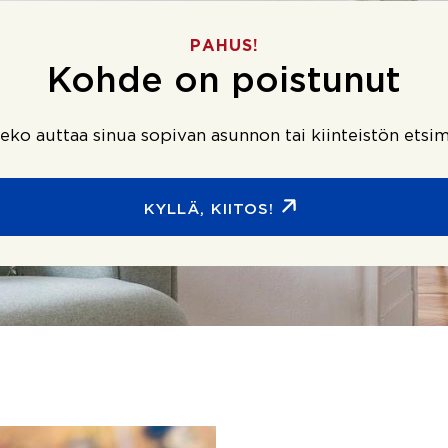
PAHUS!
Kohde on poistunut
ko auttaa sinua sopivan asunnon tai kiinteistön etsim
KYLLÄ, KIITOS!