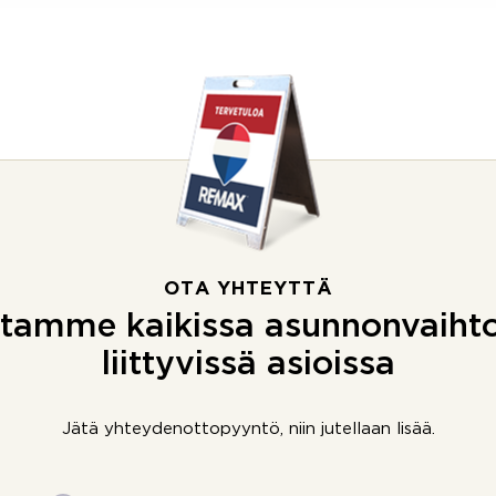
OTA YHTEYTTÄ
tamme kaikissa asunnonvaiht
liittyvissä asioissa
Jätä yhteydenottopyyntö, niin jutellaan lisää.