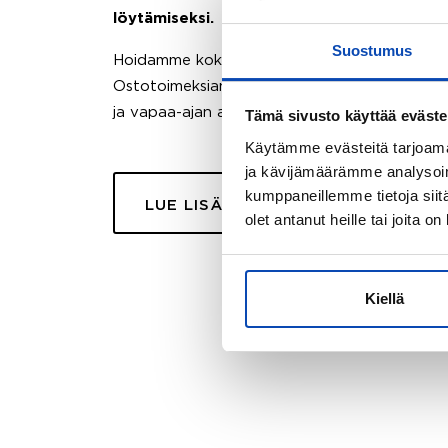
löytämiseksi.
Suostumus
Hoidamme koko ostoprosessin puolestasi.
Ostotoimeksiantopalvelumme sopii myös esimer
ja vapaa-ajan asuntojen ostoon.
Tämä sivusto käyttää eväste
Käytämme evästeitä tarjoama
ja kävijämäärämme analysoim
kumppaneillemme tietoja siitä
LUE LISÄÄ
olet antanut heille tai joita o
Kiellä