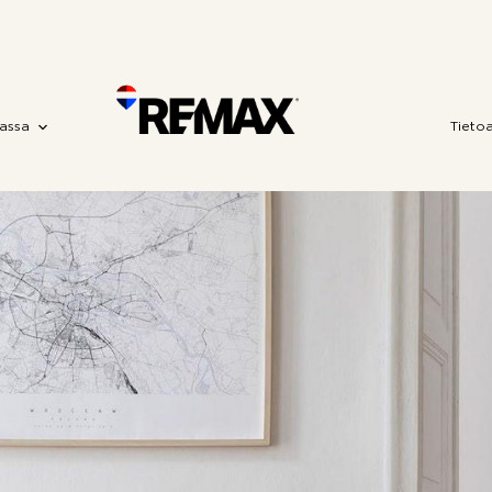
assa
Tieto