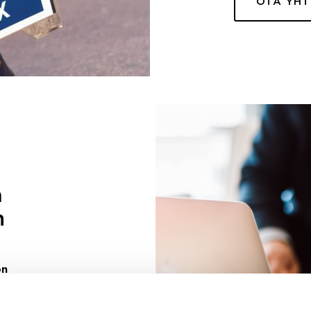
OTA YH
a
n
on
uuri sinulle
ivaa sen