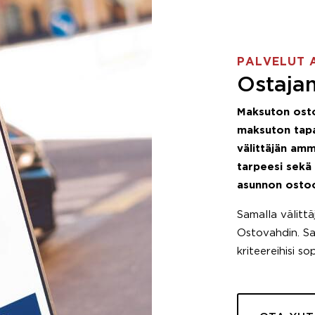
PALVELUT 
Ostajan
Maksuton ost
maksuton tapa
välittäjän amm
tarpeesi sekä
asunnon osto
Samalla välitt
Ostovahdin. Saa
kriteereihisi so