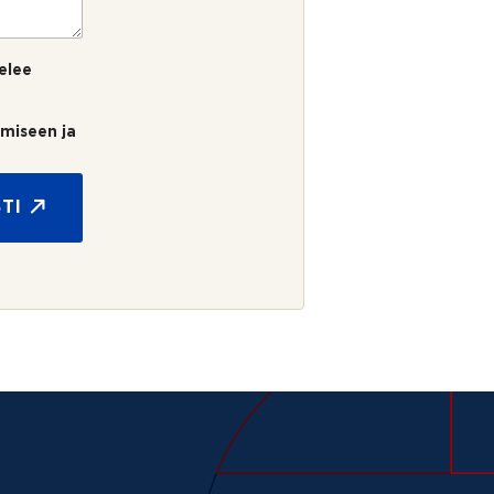
elee
umiseen ja
TI