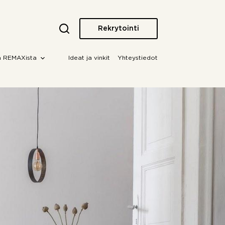
Rekrytointi
a REMAXista
Ideat ja vinkit
Yhteystiedot