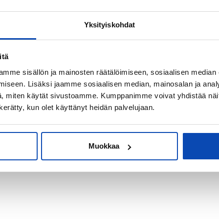
Yksityiskohdat
kiksi sijoitus-
itä
mme sisällön ja mainosten räätälöimiseen, sosiaalisen median
iseen. Lisäksi jaamme sosiaalisen median, mainosalan ja analy
, miten käytät sivustoamme. Kumppanimme voivat yhdistää näitä t
n kerätty, kun olet käyttänyt heidän palvelujaan.
Muokkaa