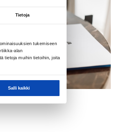
Tietoja
 ominaisuuksien tukemiseen
tiikka-alan
ietoja muihin tietoihin, joita
Salli kaikki