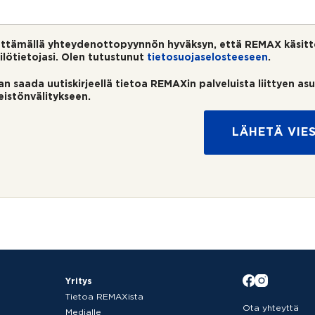
ttämällä yhteydenottopyynnön hyväksyn, että REMAX käsitt
ilötietojasi. Olen tutustunut
tietosuojaselosteeseen
.
an saada uutiskirjeellä tietoa REMAXin palveluista liittyen as
teistönvälitykseen.
LÄHETÄ VIES
Yritys
Tietoa REMAXista
Ota yhteyttä
Medialle