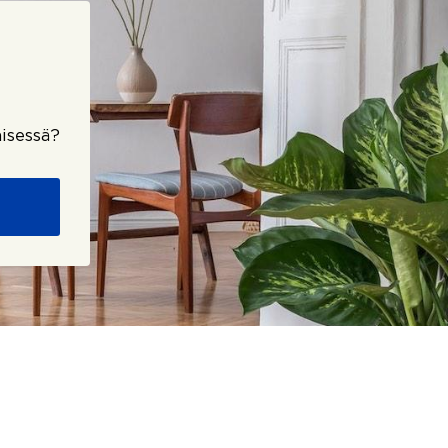
isessä?