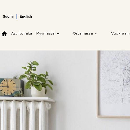
Skip
to
content
Suomi
English
Asuntohaku
Myymässä
Ostamassa
Vuokraam