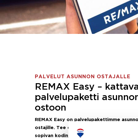
PALVELUT ASUNNON OSTAJALLE
REMAX Easy – kattav
palvelupaketti asunno
ostoon
REMAX Easy on palvelupakettimme asunn
ostajille.
Tee ostotoimeksianto ja etsimme j
sopivan kodin, eikä sinun tarvitse nähdä va