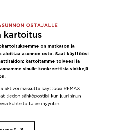
ASUNNON OSTAJALLE
 kartoitus
okartoituksemme on mutkaton ja
 aloittaa asunnon osto. Saat käyttöösi
attitaidon: kartoitamme toiveesi ja
 annamme sinulle konkreettisia vinkkejä
on.
äjä aktivoi maksutta käyttöösi REMAX
t tiedon sähköpostiisi, kun juuri sinun
pivia kohteita tulee myyntiin.