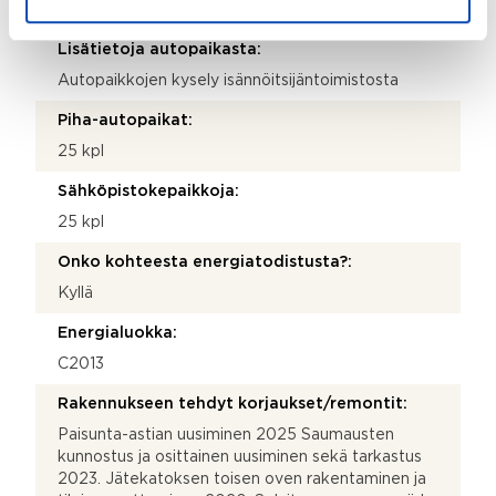
pyörävarasto ja kellarikomero
Lisätietoja autopaikasta:
Autopaikkojen kysely isännöitsijäntoimistosta
Piha-autopaikat:
25 kpl
Sähköpistokepaikkoja:
25 kpl
Onko kohteesta energiatodistusta?:
Kyllä
Energialuokka:
C2013
Rakennukseen tehdyt korjaukset/remontit:
Paisunta-astian uusiminen 2025 Saumausten
kunnostus ja osittainen uusiminen sekä tarkastus
2023. Jätekatoksen toisen oven rakentaminen ja