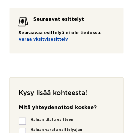
Seuraavat esittelyt
Seuraavaa esittelyä ei ole tiedossa:
Varaa yksityisesittely
Kysy lisää kohteesta!
Mitä yhteydenottosi koskee?
M
Haluan tilata esitteen
i
t
Haluan varata esittelyajan