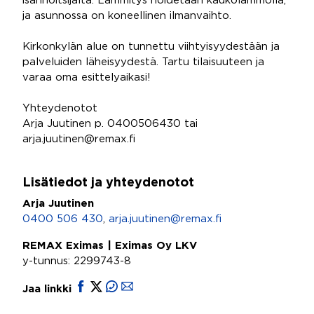
isännöitsijältä. Lämmitys hoidetaan kaukolämmöllä,
ja asunnossa on koneellinen ilmanvaihto.
Kirkonkylän alue on tunnettu viihtyisyydestään ja
palveluiden läheisyydestä. Tartu tilaisuuteen ja
varaa oma esittelyaikasi!
Yhteydenotot
Arja Juutinen p. 0400506430 tai
arja.juutinen@remax.fi
Lisätiedot ja yhteydenotot
Arja Juutinen
0400 506 430
,
arja.juutinen@remax.fi
REMAX Eximas | Eximas Oy LKV
y-tunnus: 2299743-8
Jaa linkki