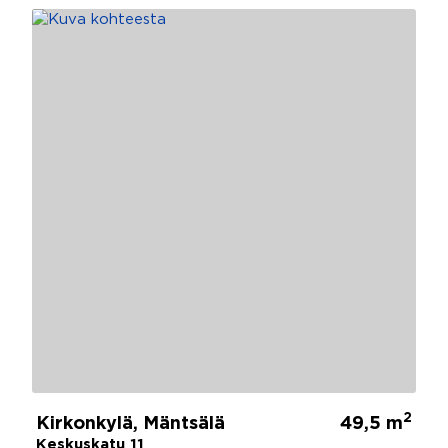
2
Kirkonkylä, Mäntsälä
49,5 m
Keskuskatu 11