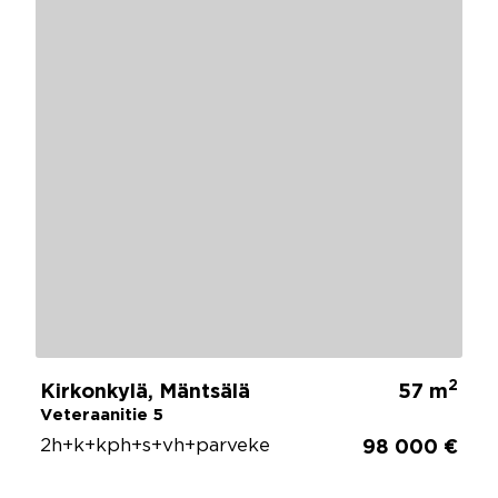
2
Kirkonkylä, Mäntsälä
57 m
Veteraanitie 5
2h+k+kph+s+vh+parveke
98 000 €