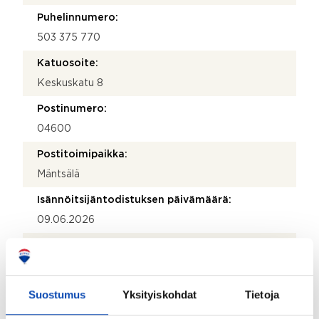
Puhelinnumero:
503 375 770
Katuosoite:
Keskuskatu 8
Postinumero:
04600
Postitoimipaikka:
Mäntsälä
Isännöitsijäntodistuksen päivämäärä:
09.06.2026
Valmistumisvuosi:
2016
Käyttöönottovuosi:
Suostumus
Yksityiskohdat
Tietoja
2016