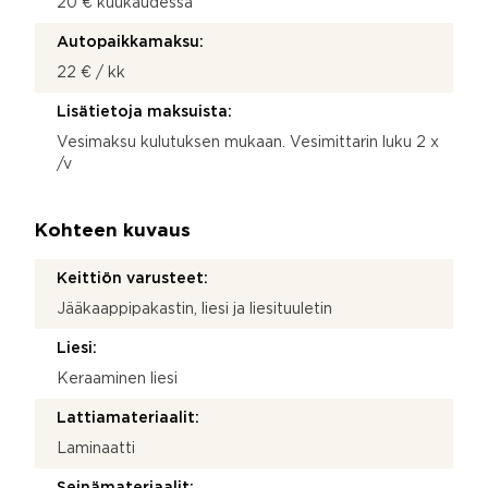
20 € kuukaudessa
Autopaikkamaksu:
22 € / kk
Lisätietoja maksuista:
Vesimaksu kulutuksen mukaan. Vesimittarin luku 2 x
/v
Kohteen kuvaus
Keittiön varusteet:
Jääkaappipakastin, liesi ja liesituuletin
Liesi:
Keraaminen liesi
Lattiamateriaalit:
Laminaatti
Seinämateriaalit: