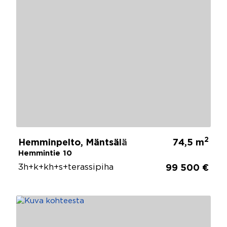
2
Hemminpelto, Mäntsälä
74,5 m
Hemmintie 10
3h+k+kh+s+terassipiha
99 500 €