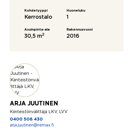
Kohdetyyppi
Huoneluku
Kerrostalo
1
Asuinpinta-ala
Rakennusvuosi
2
30,5 m
2016
ARJA JUUTINEN
Kiinteistönvälittäjä LKV, LVV
0400 506 430
arja.juutinen@remax.fi