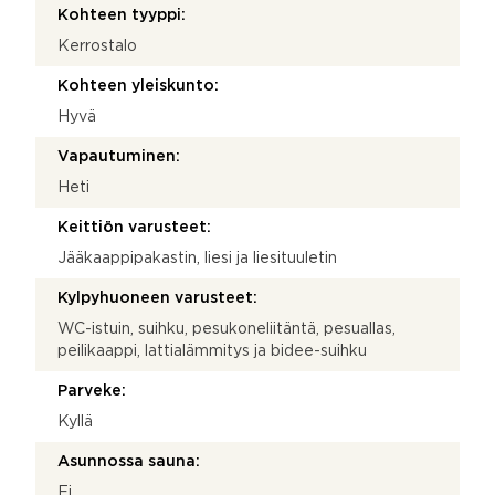
Kohteen tyyppi:
Kerrostalo
Kohteen yleiskunto:
Hyvä
Vapautuminen:
Heti
Keittiön varusteet:
Jääkaappipakastin, liesi ja liesituuletin
Kylpyhuoneen varusteet:
WC-istuin, suihku, pesukoneliitäntä, pesuallas,
peilikaappi, lattialämmitys ja bidee-suihku
Parveke:
Kyllä
Asunnossa sauna:
Ei