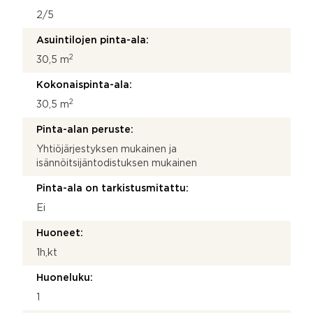
n
n
2/5
u
Asuintilojen pinta-ala:
m
e
2
30,5 m
r
o
Kokonaispinta-ala:
2
30,5 m
Pinta-alan peruste:
Yhtiöjärjestyksen mukainen ja
isännöitsijäntodistuksen mukainen
Pinta-ala on tarkistusmitattu:
Ei
Huoneet:
1h,kt
Huoneluku:
1