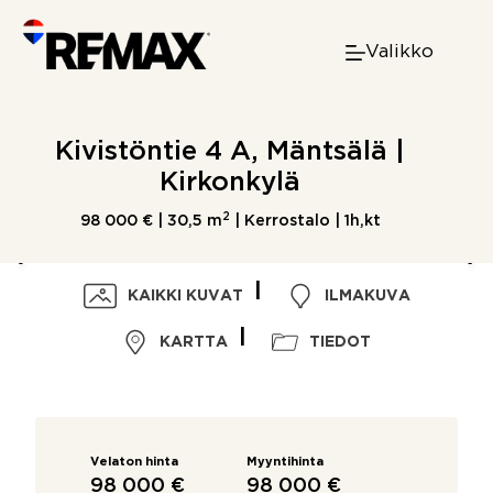
Skip
to
Valikko
content
Kivistöntie 4 A, Mäntsälä |
Kirkonkylä
2
98 000 € |
30,5 m
| Kerrostalo | 1h,kt
KAIKKI KUVAT
ILMAKUVA
KARTTA
TIEDOT
Velaton hinta
Myyntihinta
98 000 €
98 000 €