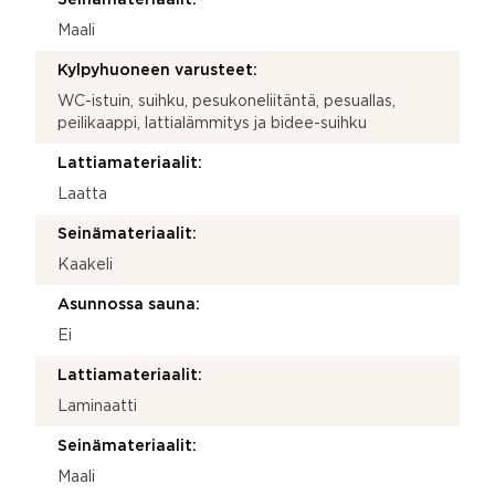
Maali
Kylpyhuoneen varusteet:
WC-istuin, suihku, pesukoneliitäntä, pesuallas,
peilikaappi, lattialämmitys ja bidee-suihku
Lattiamateriaalit:
Laatta
Seinämateriaalit:
Kaakeli
Asunnossa sauna:
Ei
Lattiamateriaalit:
Laminaatti
Seinämateriaalit:
Maali