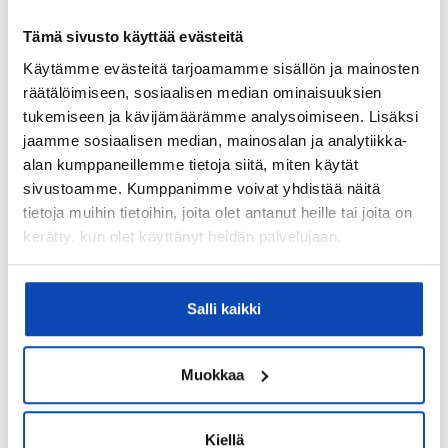
Rakennus- ja pintamateriaalit:
Tämä sivusto käyttää evästeitä
Betoni
Käytämme evästeitä tarjoamamme sisällön ja mainosten
Kattotyyppi:
räätälöimiseen, sosiaalisen median ominaisuuksien
tukemiseen ja kävijämäärämme analysoimiseen. Lisäksi
Harjakatto
jaamme sosiaalisen median, mainosalan ja analytiikka-
Katemateriaali:
alan kumppaneillemme tietoja siitä, miten käytät
Huopa
sivustoamme. Kumppanimme voivat yhdistää näitä
tietoja muihin tietoihin, joita olet antanut heille tai joita on
Lämmitysjärjestelmä:
kerätty, kun olet käyttänyt heidän palvelujaan.
Kaukolämpö
Hissi:
Salli kaikki
Kyllä
Taloyhtiössä sauna:
Muokkaa
Kyllä
Taloyhtiössä on:
Pesutupa, urheiluvälinevarasto, väestönsuoja,
Kiellä