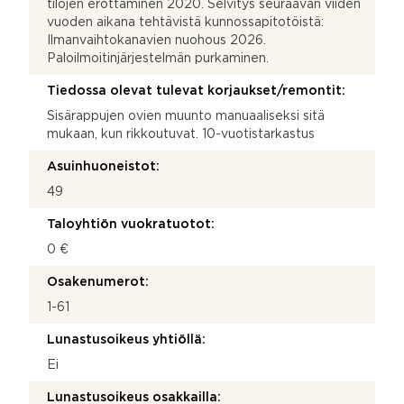
tilojen erottaminen 2020. Selvitys seuraavan viiden
vuoden aikana tehtävistä kunnossapitotöistä:
Ilmanvaihtokanavien nuohous 2026.
Paloilmoitinjärjestelmän purkaminen.
Tiedossa olevat tulevat korjaukset/remontit:
Sisärappujen ovien muunto manuaaliseksi sitä
mukaan, kun rikkoutuvat. 10-vuotistarkastus
Asuinhuoneistot:
49
Taloyhtiön vuokratuotot:
0 €
Osakenumerot:
1-61
Lunastusoikeus yhtiöllä:
Ei
Lunastusoikeus osakkailla: