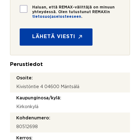
*
*
T
Haluan, että REMAX-välittäjä on minuun
i
yhteydessä. Olen tutustunut REMAXin
tietosuojaselosteeseen
.
e
y
t
h
o
t
s
LÄHETÄ VIESTI
e
u
y
o
d
j
e
a
n
Perustiedot
*
o
t
Osoite:
t
Kivistöntie 4 04600 Mäntsälä
o
s
Kaupunginosa/kylä:
i
P
Kirkonkylä
u
h
Kohdenumero:
e
80512698
l
i
Kerros: