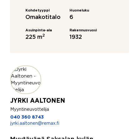
Kohdetyyppi
Huoneluku
Omakotitalo
6
Asuinpinta-ala
Rakennusvuosi
2
225 m
1932
JYRKI AALTONEN
Myyntineuvottelija
040 360 8743
jyrki.aaltonen@remax.fi