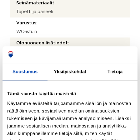
Seinämateriaalit:
Tapetti ja paneeli
Varustus:
WC-istuin
Olohuoneen lisätiedot:
Nykyisessä käytössä ei varsinaista olohuonetta.
Lattiamateriaalit:
Suostumus
Yksityiskohdat
Tietoja
Lauta
Seinämateriaalit:
Tapetti
Tämä sivusto käyttää evästeitä
Käytämme evästeitä tarjoamamme sisällön ja mainosten
Makuuhuoneiden lukumäärä:
räätälöimiseen, sosiaalisen median ominaisuuksien
3
tukemiseen ja kävijämäärämme analysoimiseen. Lisäksi
Lattiamateriaalit:
jaamme sosiaalisen median, mainosalan ja analytiikka-
Lauta
alan kumppaneillemme tietoja siitä, miten käytät