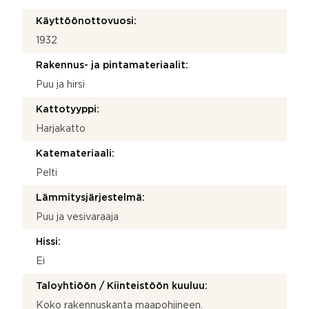
Käyttöönottovuosi:
1932
Rakennus- ja pintamateriaalit:
Puu ja hirsi
Kattotyyppi:
Harjakatto
Katemateriaali:
Pelti
Lämmitysjärjestelmä:
Puu ja vesivaraaja
Hissi:
Ei
Taloyhtiöön / Kiinteistöön kuuluu:
Koko rakennuskanta maapohjineen.