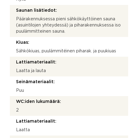
Saunan lisätiedot:
Päärakennuksessa pieni sähkökäyttöinen sauna
(asuintilojen yhteydessä) ja piharakennuksessa iso
puulämmitteinen sauna.
Kiuas:
Sähkökiuas, puulämmitéinen piharak. ja puukiuas
Lattiamateriaalit:
Laatta ja lauta
Seinämateriaalit:
Puu
WC:iden lukumäärä:
2
Lattiamateriaalit:
Laatta