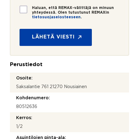
*
*
T
Haluan, että REMAX-välittäjä on minuun
i
yhteydessä. Olen tutustunut REMAXin
tietosuojaselosteeseen
.
e
t
o
s
LÄHETÄ VIESTI
u
o
j
a
Perustiedot
*
Osoite:
Saksalantie 761 21270 Nousiainen
Kohdenumero:
80512636
Kerros:
1/2
Asuintilojen pinta-ala: