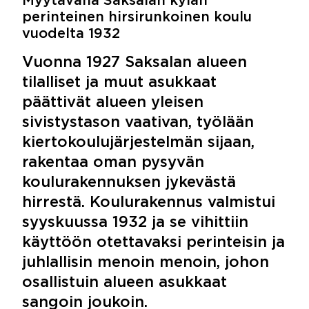
Myytävänä Saksalan kylän
perinteinen hirsirunkoinen koulu
vuodelta 1932
Vuonna 1927 Saksalan alueen
tilalliset ja muut asukkaat
päättivät alueen yleisen
sivistystason vaativan, työlään
kiertokoulujärjestelmän sijaan,
rakentaa oman pysyvän
koulurakennuksen jykevästä
hirrestä. Koulurakennus valmistui
syyskuussa 1932 ja se vihittiin
käyttöön otettavaksi perinteisin ja
juhlallisin menoin menoin, johon
osallistuin alueen asukkaat
sangoin joukoin.