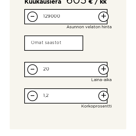
605
Kuukausierä
€ / kk
–
+
Asunnon velaton hinta
–
+
Laina-aika
–
+
Korkoprosentti