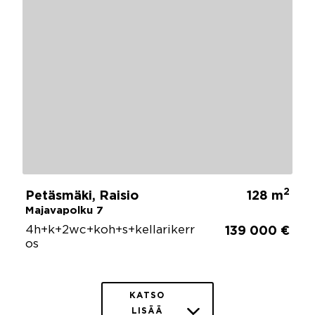
2
Petäsmäki, Raisio
128 m
Majavapolku 7
4h+k+2wc+koh+s+kellarikerr
139 000 €
os
KATSO
LISÄÄ