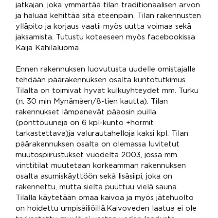
jatkajan, joka ymmärtää tilan traditionaalisen arvon
ja haluaa kehittää sitä eteenpäin. Tilan rakennusten
ylläpito ja korjaus vaatii myös uutta voimaa sekä
jaksamista. Tutustu koteeseen myös facebookissa
Kaija Kahilaluoma
Ennen rakennuksen luovutusta uudelle omistajalle
tehdään päärakennuksen osalta kuntotutkimus.
Tilalta on toimivat hyvät kulkuyhteydet mm. Turku
(n. 30 min Mynämäen/8-tien kautta). Tilan
rakennukset lämpenevät pääosin puilla
(pönttöuuneja on 6 kpl-kunto +hormit
tarkastettava)ja valurautahelloja kaksi kpl. Tilan
päärakennuksen osalta on olemassa luvitetut
muutospiirustukset vuodelta 2003, jossa mm.
vinttitilat muutetaan korkeamman rakennuksen
osalta asumiskäyttöön sekä lisäsiipi, joka on
rakennettu, mutta sieltä puuttuu vielä sauna.
Tilalla käytetään omaa kaivoa ja myös jätehuolto
on hoidettu umpisäiliöillä.Kaivoveden laatua ei ole