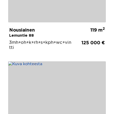
2
Nousiainen
119 m
Lemuntie 88
3mh+oh+k+rh+s+kph+wc+vin
125 000 €
tti