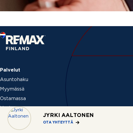
Palvelut
Asuntohaku
Myymässä
Ostamassa
Vuokraamassa
JYRKI AALTONEN
Palveluhinnasto
OTA YHTEYTTÄ
Ideat ja vinkit