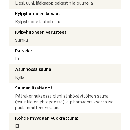
Liesi, uuni, jääkaappipakastin ja puuhella
Kylpyhuoneen kuvaus:
Kylpyhuone laatoitettu
Kylpyhuoneen varusteet:
Suihku
Parveke:
Ei
Asunnossa sauna:
Kyllä
Saunan lisätiedot:
Päärakennuksessa pieni sähkökäyttöinen sauna
(asuintilojen yhteydessä) ja piharakennuksessa iso
puulämmitteinen sauna.
Kohde myydään vuokrattuna:
Ei