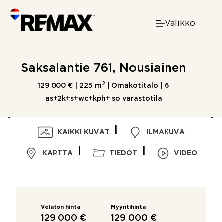
Skip
to
Valikko
content
Saksalantie 761, Nousiainen
2
129 000 € |
225 m
| Omakotitalo | 6
as+2k+s+wc+kph+iso varastotila
KAIKKI KUVAT
ILMAKUVA
KARTTA
TIEDOT
VIDEO
Velaton hinta
Myyntihinta
129 000 €
129 000 €