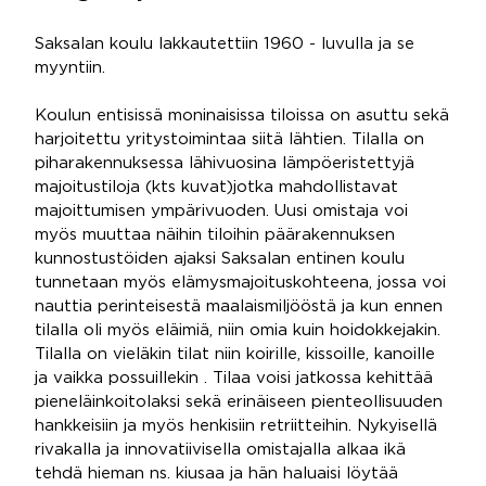
Saksalan koulu lakkautettiin 1960 - luvulla ja se
myyntiin.
Koulun entisissä moninaisissa tiloissa on asuttu sekä
harjoitettu yritystoimintaa siitä lähtien. Tilalla on
piharakennuksessa lähivuosina lämpöeristettyjä
majoitustiloja (kts kuvat)jotka mahdollistavat
majoittumisen ympärivuoden. Uusi omistaja voi
myös muuttaa näihin tiloihin päärakennuksen
kunnostustöiden ajaksi Saksalan entinen koulu
tunnetaan myös elämysmajoituskohteena, jossa voi
nauttia perinteisestä maalaismiljööstä ja kun ennen
tilalla oli myös eläimiä, niin omia kuin hoidokkejakin.
Tilalla on vieläkin tilat niin koirille, kissoille, kanoille
ja vaikka possuillekin . Tilaa voisi jatkossa kehittää
pieneläinkoitolaksi sekä erinäiseen pienteollisuuden
hankkeisiin ja myös henkisiin retriitteihin. Nykyisellä
rivakalla ja innovatiivisella omistajalla alkaa ikä
tehdä hieman ns. kiusaa ja hän haluaisi löytää