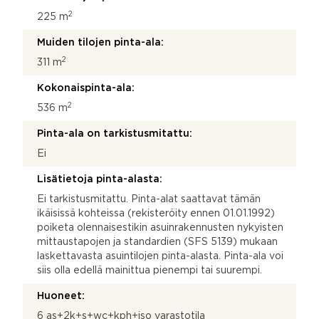
2
225 m
Muiden tilojen pinta-ala:
2
311 m
Kokonaispinta-ala:
2
536 m
Pinta-ala on tarkistusmitattu:
Ei
Lisätietoja pinta-alasta:
Ei tarkistusmitattu. Pinta-alat saattavat tämän
ikäisissä kohteissa (rekisteröity ennen 01.01.1992)
poiketa olennaisestikin asuinrakennusten nykyisten
mittaustapojen ja standardien (SFS 5139) mukaan
laskettavasta asuintilojen pinta-alasta. Pinta-ala voi
siis olla edellä mainittua pienempi tai suurempi.
Huoneet:
6 as+2k+s+wc+kph+iso varastotila