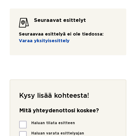
Seuraavat esittelyt
Seuraavaa esittelyä ei ole tiedossa:
Varaa yksityisesittely
Kysy lisää kohteesta!
Mitä yhteydenottosi koskee?
M
Haluan tilata esitteen
i
t
Haluan varata esittelyajan