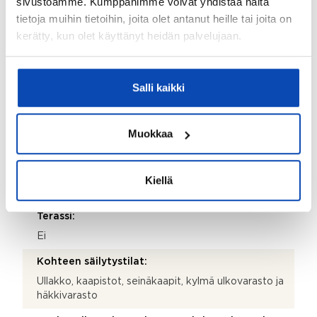
sivustoamme. Kumppanimme voivat yhdistää näitä
Seinämateriaalit:
tietoja muihin tietoihin, joita olet antanut heille tai joita on
Tapetti
kerätty, kun olet käyttänyt heidän palvelujaan.
Muut tilat:
Entinen luokkahuone käy olohuoneesta ja käsityösali
Salli kaikki
monitoimitilaksi harrasteita varten
Takkatiedot:
Takka, varaava takka, hormi olemassa ja 6
Muokkaa
pönttöuunia
Parveke:
Kiellä
Ei
Terassi:
Ei
Kohteen säilytystilat:
Ullakko, kaapistot, seinäkaapit, kylmä ulkovarasto ja
häkkivarasto