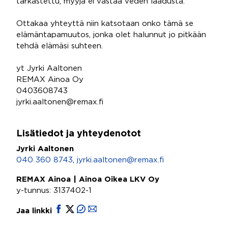
tarkastettu, myyjä ei vastaa veden laadusta.
Ottakaa yhteyttä niin katsotaan onko tämä se
elämäntapamuutos, jonka olet halunnut jo pitkään
tehdä elämäsi suhteen.
yt Jyrki Aaltonen
REMAX Ainoa Oy
0403608743
jyrki.aaltonen@remax.fi
Lisätiedot ja yhteydenotot
Jyrki Aaltonen
040 360 8743
,
jyrki.aaltonen@remax.fi
REMAX Ainoa | Ainoa Oikea LKV Oy
y-tunnus: 3137402-1
Jaa linkki