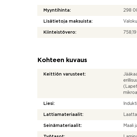
Myyntihinta:
298 0
Lisätietoja maksuista:
Valoku
Kiinteistövero:
758,19
Kohteen kuvaus
Keittiön varusteet:
Jääkaa
erillis
(Lapet
mikroa
Liesi:
Indukti
Lattiamateriaalit:
Laatt
Seinämateriaalit:
Maali j
Työtasot:
Lamina