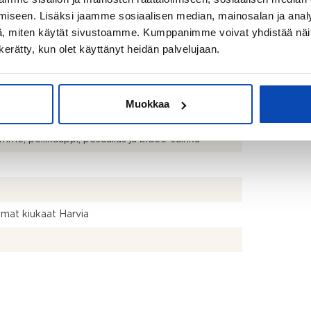
iseen. Lisäksi jaamme sosiaalisen median, mainosalan ja analy
, miten käytät sivustoamme. Kumppanimme voivat yhdistää näitä t
uksen mukaan
n kerätty, kun olet käyttänyt heidän palvelujaan.
ppi (AEG 2015), erillinen pakastin (AEG 2015),
uuni (AEG 2015), liesi (AEG 2015), liesituuletin
ek 2015), astianpesukone (AEG 2015),
altouuni (AEG 2015, integroitu) ja keittiösaareke
Muokkaa
uin (Ido 2015), suihku (Oras 2015), lattialämmitys,
mme, peilikaappi, pesuallas ja bidee-suihku
mat kiukaat Harvia