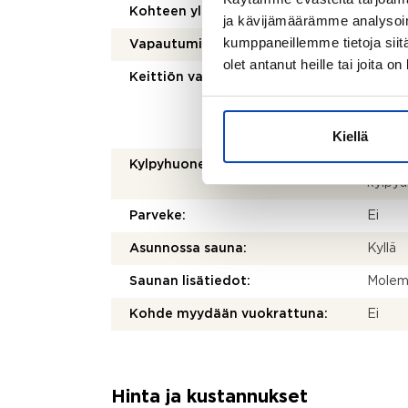
Kohteen yleiskunto:
Hyvä
ja kävijämäärämme analysoim
kumppaneillemme tietoja siitä
Vapautuminen:
Sopim
olet antanut heille tai joita o
Keittiön varusteet:
Jääkaa
erillis
(Lapet
mikroa
Kiellä
Kylpyhuoneen varusteet:
WC-ist
kylpya
Parveke:
Ei
Asunnossa sauna:
Kyllä
Saunan lisätiedot:
Molem
Kohde myydään vuokrattuna:
Ei
Hinta ja kustannukset