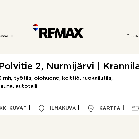
assa
Tieto
Polvitie 2, Nurmijärvi | Krannil
mh, työtila, olohuone, keittiö, ruokailutila,
auna, autotalli
KKI KUVAT
ILMAKUVA
KARTTA