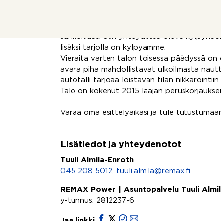
Takkahuoneessa pääset nauttimaan tulen rä
Sauna on suunniteltu yhtä hyvin hitaaseen na
pikaiseen rentoutumiseenkin, sillä sinne on 
sähkökiuas. Sen yhteydessä oleva kylpyhuon
lisäksi tarjolla on kylpyamme.
Vieraita varten talon toisessa päädyssä on er
avara piha mahdollistavat ulkoilmasta naut
autotalli tarjoaa loistavan tilan nikkarointiin
Talo on kokenut 2015 laajan peruskorjauksen
Varaa oma esittelyaikasi ja tule tutustumaan
Lisätiedot ja yhteydenotot
Tuuli Almila-Enroth
045 208 5012
,
tuuli.almila@remax.fi
REMAX Power | Asuntopalvelu Tuuli Almi
y-tunnus: 2812237-6
Jaa linkki