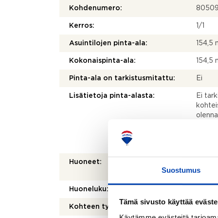
Kohdenumero:
80509
Kerros:
1/1
Asuintilojen pinta-ala:
154,5 
Kokonaispinta-ala:
154,5 
Pinta-ala on tarkistusmitattu:
Ei
Lisätietoja pinta-alasta:
Ei tar
kohtei
olenna
mittau
laskett
olla e
Huoneet:
3 mh, t
Suostumus
autotal
Huoneluku:
6
Tämä sivusto käyttää eväste
Kohteen tyyppi:
Omako
Käytämme evästeitä tarjoama