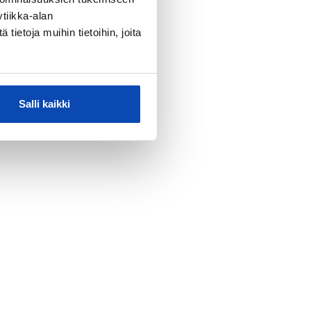
tiikka-alan
ietoja muihin tietoihin, joita
Salli kaikki