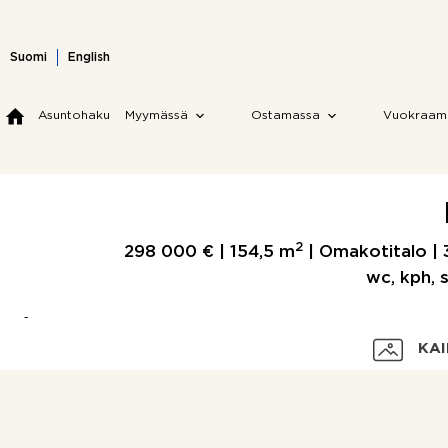
Skip
to
content
Suomi
English
Asuntohaku
Myymässä
Ostamassa
Vuokraam
2
298 000 € |
154,5 m
| Omakotitalo | 3 
wc, kph, s
KAI