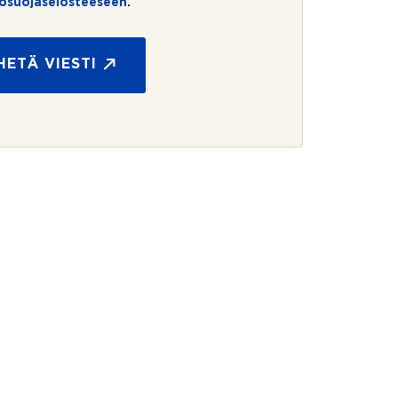
tosuojaselosteeseen
.
HETÄ VIESTI