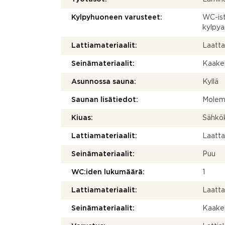
Kylpyhuoneen varusteet:
WC-ist
kylpya
Lattiamateriaalit:
Laatt
Seinämateriaalit:
Kaakel
Asunnossa sauna:
Kyllä
Saunan lisätiedot:
Molem
Kiuas:
Sähkök
Lattiamateriaalit:
Laatt
Seinämateriaalit:
Puu
WC:iden lukumäärä:
1
Lattiamateriaalit:
Laatt
Seinämateriaalit:
Kaakel