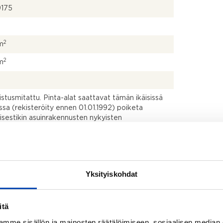
175
2
m
2
m
kistusmitattu. Pinta-alat saattavat tämän ikäisissä
ssa (rekisteröity ennen 01.01.1992) poiketa
isestikin asuinrakennusten nykyisten
stapojen ja standardien (SFS 5139) mukaan
avasta asuintilojen pinta-alasta. Pinta-ala voi siis
dellä mainittua pienempi tai suurempi.
yötila, olohuone, keittiö, ruokailutila, wc, kph, sauna,
Yksityiskohdat
li
itä
titalo
mme sisällön ja mainosten räätälöimiseen, sosiaalisen median