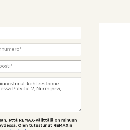
ietosi
uan, että REMAX-välittäjä on minuun
eydessä. Olen tutustunut REMAXin