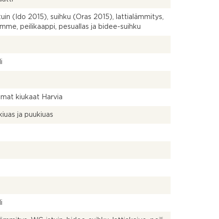
uin (Ido 2015), suihku (Oras 2015), lattialämmitys,
mme, peilikaappi, pesuallas ja bidee-suihku
a
i
mat kiukaat Harvia
iuas ja puukiuas
a
a
i