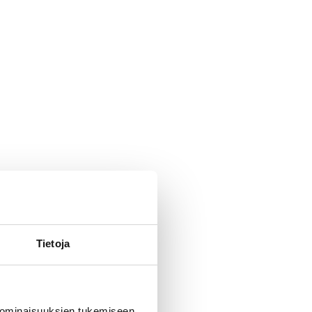
Tietoja
 ominaisuuksien tukemiseen