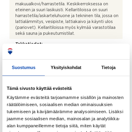
makuualkovi/harrastetila. Keskikerroksessa on
eteinen ja suuri lasikuisti. Kellaritiloissa on suuri
harrastetila/askarteluhuone ja tekninen tila, jossa on
lattialämmitys, vesipiste, lattiakaivo ja käynti ulos
(pariovet). Kellaritiloissa myös kylmää varastotilaa
sekä sauna ja pukeutumistilat.
Takkatiedot:
Avotakka
Terassi:
Suostumus
Yksityiskohdat
Tietoja
Kyllä
Lisätietoja terassista:
Tämä sivusto käyttää evästeitä
Pihalla aurinkoterassi ja pihakatos.
Käytämme evästeitä tarjoamamme sisällön ja mainosten
Lisätietoja säilytystiloista:
räätälöimiseen, sosiaalisen median ominaisuuksien
Talon runsaat säilytystilat ja ratkaisut, ullakko sekä
tukemiseen ja kävijämäärämme analysoimiseen. Lisäksi
kellaritilojen lämpimät ja kylmät varastotilat.
jaamme sosiaalisen median, mainosalan ja analytiikka-
alan kumppaneillemme tietoja siitä, miten käytät
Kohteessa on satelliittiantenni: