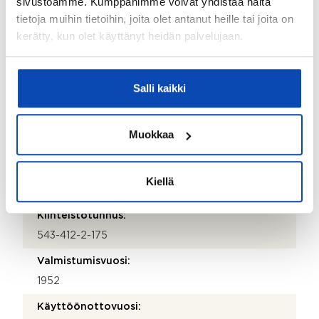
sivustoamme. Kumppanimme voivat yhdistää näitä
Ei
tietoja muihin tietoihin, joita olet antanut heille tai joita on
Taloyhtiössä on antenni:
kerätty, kun olet käyttänyt heidän palvelujaan.
Kyllä
Kohteen yleiskunto:
Salli kaikki
Hyvä
Kohde myydään kalustettuna:
Muokkaa
Ei
Kiellä
Kiinteistö
Kiinteistötunnus:
543-412-2-175
Valmistumisvuosi:
1952
Käyttöönottovuosi: