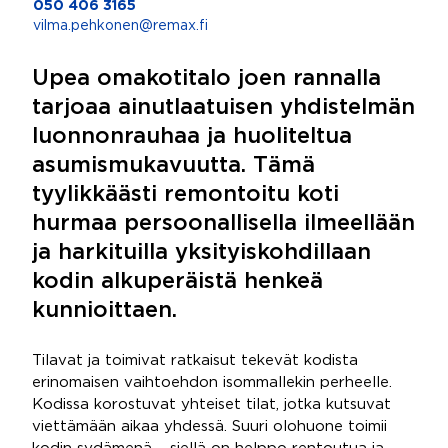
050 406 3165
vilma.pehkonen@remax.fi
Upea omakotitalo joen rannalla
tarjoaa ainutlaatuisen yhdistelmän
luonnonrauhaa ja huoliteltua
asumismukavuutta. Tämä
tyylikkäästi remontoitu koti
hurmaa persoonallisella ilmeellään
ja harkituilla yksityiskohdillaan
kodin alkuperäistä henkeä
kunnioittaen.
Tilavat ja toimivat ratkaisut tekevät kodista
erinomaisen vaihtoehdon isommallekin perheelle.
Kodissa korostuvat yhteiset tilat, jotka kutsuvat
viettämään aikaa yhdessä. Suuri olohuone toimii