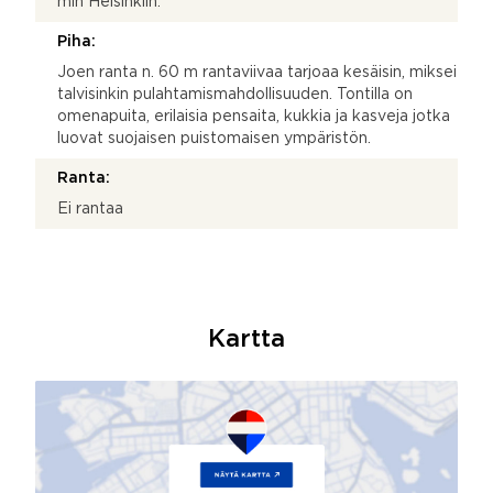
min Helsinkiin.
Piha:
Joen ranta n. 60 m rantaviivaa tarjoaa kesäisin, miksei
talvisinkin pulahtamismahdollisuuden. Tontilla on
omenapuita, erilaisia pensaita, kukkia ja kasveja jotka
luovat suojaisen puistomaisen ympäristön.
Ranta:
Ei rantaa
Kartta