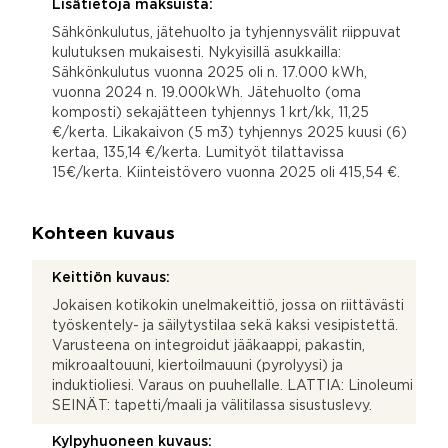
Lisätietoja maksuista:
Sähkönkulutus, jätehuolto ja tyhjennysvälit riippuvat
kulutuksen mukaisesti. Nykyisillä asukkailla:
Sähkönkulutus vuonna 2025 oli n. 17.000 kWh,
vuonna 2024 n. 19.000kWh. Jätehuolto (oma
komposti) sekajätteen tyhjennys 1 krt/kk, 11,25
€/kerta. Likakaivon (5 m3) tyhjennys 2025 kuusi (6)
kertaa, 135,14 €/kerta. Lumityöt tilattavissa
15€/kerta. Kiinteistövero vuonna 2025 oli 415,54 €.
Kohteen kuvaus
Keittiön kuvaus:
Jokaisen kotikokin unelmakeittiö, jossa on riittävästi
työskentely- ja säilytystilaa sekä kaksi vesipistettä.
Varusteena on integroidut jääkaappi, pakastin,
mikroaaltouuni, kiertoilmauuni (pyrolyysi) ja
induktioliesi. Varaus on puuhellalle. LATTIA: Linoleumi
SEINÄT: tapetti/maali ja välitilassa sisustuslevy.
Kylpyhuoneen kuvaus: