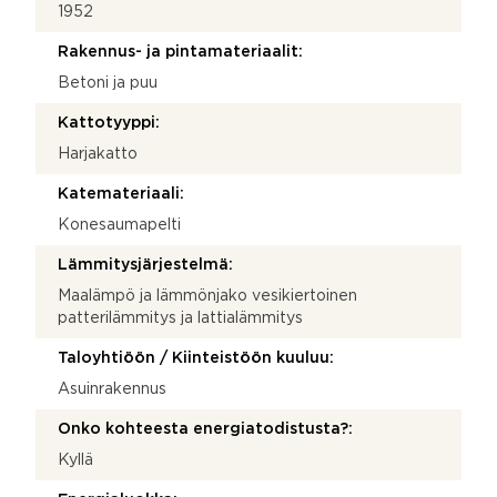
1952
Rakennus- ja pintamateriaalit:
Betoni ja puu
Kattotyyppi:
Harjakatto
Katemateriaali:
Konesaumapelti
Lämmitysjärjestelmä:
Maalämpö ja lämmönjako vesikiertoinen
patterilämmitys ja lattialämmitys
Taloyhtiöön / Kiinteistöön kuuluu:
Asuinrakennus
Onko kohteesta energiatodistusta?:
Kyllä