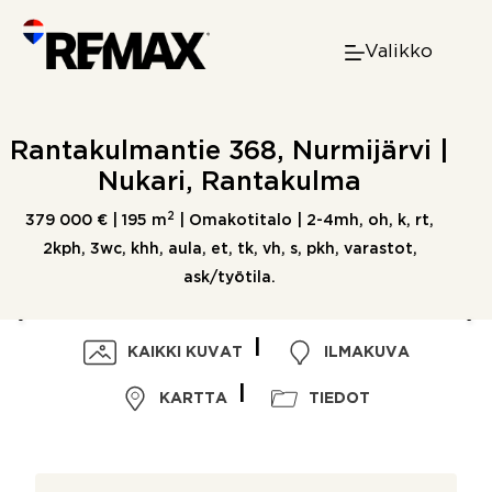
Skip
to
Valikko
content
Rantakulmantie 368, Nurmijärvi |
Nukari, Rantakulma
2
379 000 € |
195 m
| Omakotitalo | 2-4mh, oh, k, rt,
2kph, 3wc, khh, aula, et, tk, vh, s, pkh, varastot,
ask/työtila.
KAIKKI KUVAT
ILMAKUVA
KARTTA
TIEDOT