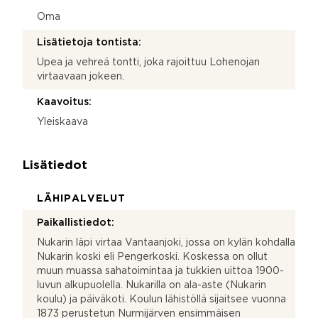
Oma
Lisätietoja tontista:
Upea ja vehreä tontti, joka rajoittuu Lohenojan
virtaavaan jokeen.
Kaavoitus:
Yleiskaava
Lisätiedot
LÄHIPALVELUT
Paikallistiedot:
Nukarin läpi virtaa Vantaanjoki, jossa on kylän kohdalla
Nukarin koski eli Pengerkoski. Koskessa on ollut
muun muassa sahatoimintaa ja tukkien uittoa 1900-
luvun alkupuolella. Nukarilla on ala-aste (Nukarin
koulu) ja päiväkoti. Koulun lähistöllä sijaitsee vuonna
1873 perustetun Nurmijärven ensimmäisen