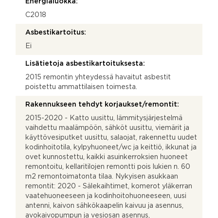
Energialuokka:
C2018
Asbestikartoitus:
Ei
Lisätietoja asbestikartoituksesta:
2015 remontin yhteydessä havaitut asbestit
poistettu ammattilaisen toimesta.
Rakennukseen tehdyt korjaukset/remontit:
2015-2020 - Katto uusittu, lämmitysjärjestelmä
vaihdettu maalämpöön, sähköt uusittu, viemärit ja
käyttövesiputket uusittu, salaojat, rakennettu uudet
kodinhoitotila, kylpyhuoneet/wc ja keittiö, ikkunat ja
ovet kunnostettu, kaikki asuinkerroksien huoneet
remontoitu, kellaritilojen remontti pois lukien n. 60
m2 remontoimatonta tilaa. Nykyisen asukkaan
remontit: 2020 - Sälekaihtimet, komerot yläkerran
vaatehuoneeseen ja kodinhoitohuoneeseen, uusi
antenni, kaivon sähkökaapelin kaivuu ja asennus,
avokaivopumpun ja vesiosan asennus,