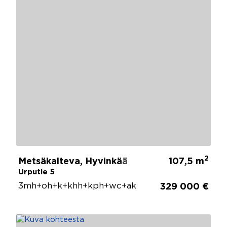
2
Metsäkalteva, Hyvinkää
107,5 m
Urputie 5
3mh+oh+k+khh+kph+wc+ak
329 000 €