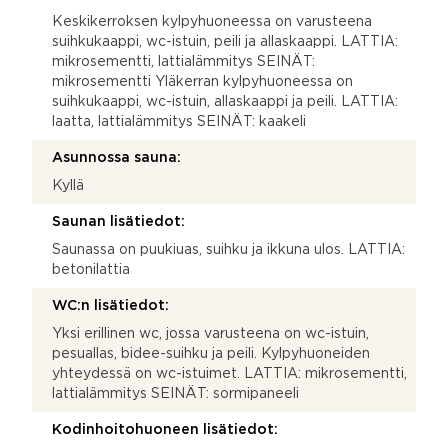
Keskikerroksen kylpyhuoneessa on varusteena
suihkukaappi, wc-istuin, peili ja allaskaappi. LATTIA:
mikrosementti, lattialämmitys SEINÄT:
mikrosementti Yläkerran kylpyhuoneessa on
suihkukaappi, wc-istuin, allaskaappi ja peili. LATTIA:
laatta, lattialämmitys SEINÄT: kaakeli
Asunnossa sauna:
Kyllä
Saunan lisätiedot:
Saunassa on puukiuas, suihku ja ikkuna ulos. LATTIA:
betonilattia
WC:n lisätiedot:
Yksi erillinen wc, jossa varusteena on wc-istuin,
pesuallas, bidee-suihku ja peili. Kylpyhuoneiden
yhteydessä on wc-istuimet. LATTIA: mikrosementti,
lattialämmitys SEINÄT: sormipaneeli
Kodinhoitohuoneen lisätiedot: