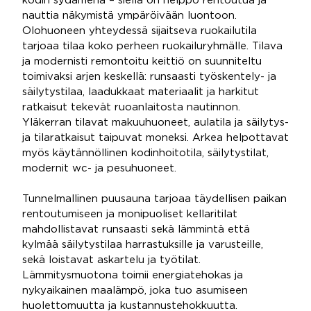
kodin sydämenä – siellä on helppo rentoutua ja
nauttia näkymistä ympäröivään luontoon.
Olohuoneen yhteydessä sijaitseva ruokailutila
tarjoaa tilaa koko perheen ruokailuryhmälle. Tilava
ja modernisti remontoitu keittiö on suunniteltu
toimivaksi arjen keskellä: runsaasti työskentely- ja
säilytystilaa, laadukkaat materiaalit ja harkitut
ratkaisut tekevät ruoanlaitosta nautinnon.
Yläkerran tilavat makuuhuoneet, aulatila ja säilytys-
ja tilaratkaisut taipuvat moneksi. Arkea helpottavat
myös käytännöllinen kodinhoitotila, säilytystilat,
modernit wc- ja pesuhuoneet.
Tunnelmallinen puusauna tarjoaa täydellisen paikan
rentoutumiseen ja monipuoliset kellaritilat
mahdollistavat runsaasti sekä lämmintä että
kylmää säilytystilaa harrastuksille ja varusteille,
sekä loistavat askartelu ja työtilat.
Lämmitysmuotona toimii energiatehokas ja
nykyaikainen maalämpö, joka tuo asumiseen
huolettomuutta ja kustannustehokkuutta.