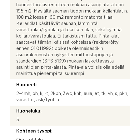
huoneistorekisteriotteen mukaan asuinpinta-ala on
195 m2. Myyjältä saaman tiedon mukaan kellaritilat n.
108 m2 jossa n. 60 m2 remontoimatonta tilaa.
Kellaritilat käsittävät saunan, lämmintä
varastotilaa/työtilaa ja teknisen tilan, sekä kylmää
kellari/varastotilaa. Ei tarkistusmitattu. Pinta-alat
saattavat tämän ikäisissä kohteissa (rekisteröity
ennen 01.01.1992) poiketa olennaisestikin
asuinrakennusten nykyisten mittaustapojen ja
standardien (SFS 5139) mukaan laskettavasta
asuintilojen pinta-alasta. Pinta-ala voi siis olla edellä
mainittua pienempi tai suurempi.
Huoneet:
2-4mh, oh, k, rt, 2kph, 3wc, khh, aula, et, tk, vh, s, pkh,
varastot, ask/työtila.
Huoneluku:
5
Kohteen tyyppi:
Omakotitalo