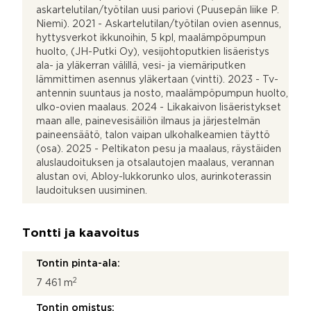
askartelutilan/työtilan uusi pariovi (Puusepän liike P.
Niemi). 2021 - Askartelutilan/työtilan ovien asennus,
hyttysverkot ikkunoihin, 5 kpl, maalämpöpumpun
huolto, (JH-Putki Oy), vesijohtoputkien lisäeristys
ala- ja yläkerran välillä, vesi- ja viemäriputken
lämmittimen asennus yläkertaan (vintti). 2023 - Tv-
antennin suuntaus ja nosto, maalämpöpumpun huolto,
ulko-ovien maalaus. 2024 - Likakaivon lisäeristykset
maan alle, painevesisäiliön ilmaus ja järjestelmän
paineensäätö, talon vaipan ulkohalkeamien täyttö
(osa). 2025 - Peltikaton pesu ja maalaus, räystäiden
aluslaudoituksen ja otsalautojen maalaus, verannan
alustan ovi, Abloy-lukkorunko ulos, aurinkoterassin
laudoituksen uusiminen.
Tontti ja kaavoitus
Tontin pinta-ala:
2
7 461 m
Tontin omistus: