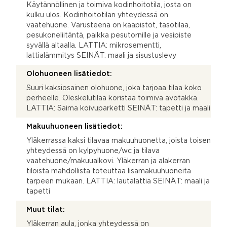
Käytännöllinen ja toimiva kodinhoitotila, josta on
kulku ulos. Kodinhoitotilan yhteydessä on
vaatehuone. Varusteena on kaapistot, tasotilaa,
pesukoneliitäntä, paikka pesutornille ja vesipiste
syvällä altaalla. LATTIA: mikrosementti,
lattialämmitys SEINÄT: maali ja sisustuslevy
Olohuoneen lisätiedot:
Suuri kaksiosainen olohuone, joka tarjoaa tilaa koko
perheelle. Oleskelutilaa koristaa toimiva avotakka.
LATTIA: Saima koivuparketti SEINÄT: tapetti ja maali
Makuuhuoneen lisätiedot:
Yläkerrassa kaksi tilavaa makuuhuonetta, joista toisen
yhteydessä on kylpyhuone/wc ja tilava
vaatehuone/makuualkovi. Yläkerran ja alakerran
tiloista mahdollista toteuttaa lisämakuuhuoneita
tarpeen mukaan. LATTIA: lautalattia SEINÄT: maali ja
tapetti
Muut tilat:
Yläkerran aula, jonka yhteydessä on