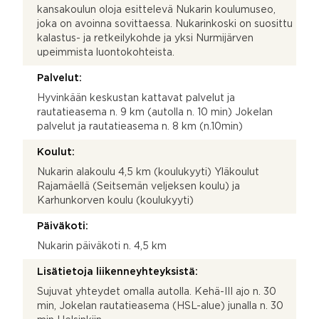
kansakoulun oloja esittelevä Nukarin koulumuseo,
joka on avoinna sovittaessa. Nukarinkoski on suosittu
kalastus- ja retkeilykohde ja yksi Nurmijärven
upeimmista luontokohteista.
Palvelut:
Hyvinkään keskustan kattavat palvelut ja
rautatieasema n. 9 km (autolla n. 10 min) Jokelan
palvelut ja rautatieasema n. 8 km (n.10min)
Koulut:
Nukarin alakoulu 4,5 km (koulukyyti) Yläkoulut
Rajamäellä (Seitsemän veljeksen koulu) ja
Karhunkorven koulu (koulukyyti)
Päiväkoti:
Nukarin päiväkoti n. 4,5 km
Lisätietoja liikenneyhteyksistä:
Sujuvat yhteydet omalla autolla. Kehä-III ajo n. 30
min, Jokelan rautatieasema (HSL-alue) junalla n. 30