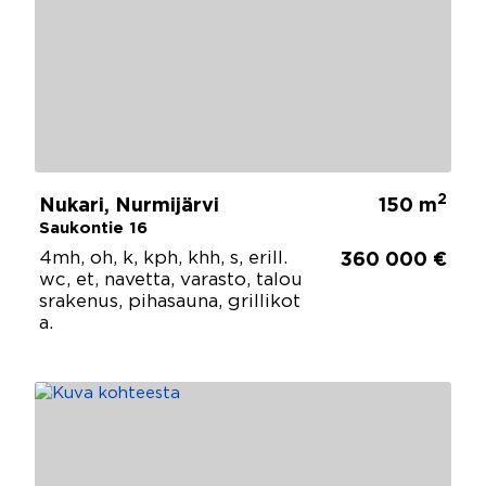
2
Nukari, Nurmijärvi
150 m
Saukontie 16
4mh, oh, k, kph, khh, s, erill.
360 000 €
wc, et, navetta, varasto, talou
srakenus, pihasauna, grillikot
a.