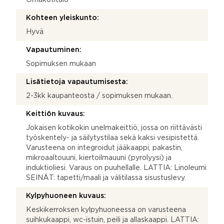
Kohteen yleiskunto:
Hyvä
Vapautuminen:
Sopimuksen mukaan
Lisätietoja vapautumisesta:
2-3kk kaupanteosta / sopimuksen mukaan.
Keittiön kuvaus:
Jokaisen kotikokin unelmakeittiö, jossa on riittävästi
työskentely- ja säilytystilaa sekä kaksi vesipistettä.
Varusteena on integroidut jääkaappi, pakastin,
mikroaaltouuni, kiertoilmauuni (pyrolyysi) ja
induktioliesi. Varaus on puuhellalle. LATTIA: Linoleumi
SEINÄT: tapetti/maali ja välitilassa sisustuslevy.
Kylpyhuoneen kuvaus:
Keskikerroksen kylpyhuoneessa on varusteena
suihkukaappi, wc-istuin, peili ja allaskaappi. LATTIA: