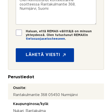
n
ö
k
i
u
p
e
e
m
o
e
s
e
s
?
t
r
t
i
o
i
*
*
T
Haluan, että REMAX-välittäjä on minuun
i
yhteydessä. Olen tutustunut REMAXin
tietosuojaselosteeseen
.
e
t
o
s
LÄHETÄ VIESTI
u
o
j
a
Perustiedot
*
Osoite:
Rantakulmantie 368 05450 Nurmijärvi
Kaupunginosa/kylä:
Nukari, Rantakulma