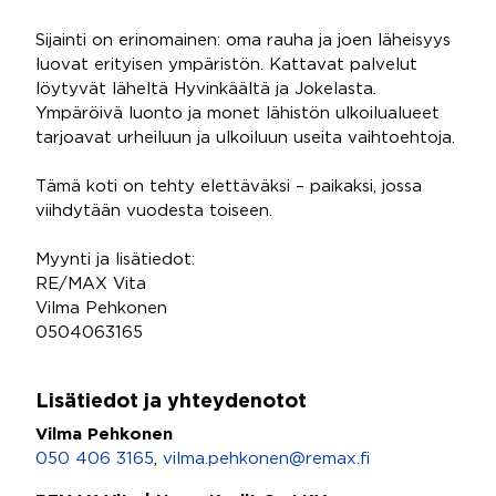
Sijainti on erinomainen: oma rauha ja joen läheisyys
luovat erityisen ympäristön. Kattavat palvelut
löytyvät läheltä Hyvinkäältä ja Jokelasta.
Ympäröivä luonto ja monet lähistön ulkoilualueet
tarjoavat urheiluun ja ulkoiluun useita vaihtoehtoja.
Tämä koti on tehty elettäväksi – paikaksi, jossa
viihdytään vuodesta toiseen.
Myynti ja lisätiedot:
RE/MAX Vita
Vilma Pehkonen
0504063165
Lisätiedot ja yhteydenotot
Vilma Pehkonen
050 406 3165
,
vilma.pehkonen@remax.fi