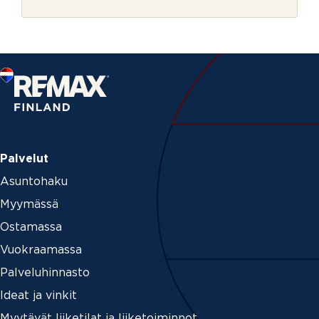
r
v
j
i
e
s
t
u
s
Palvelut
Asuntohaku
Myymässä
Ostamassa
Vuokraamassa
Palveluhinnasto
Ideat ja vinkit
Myytävät liiketilat ja liiketoiminnot