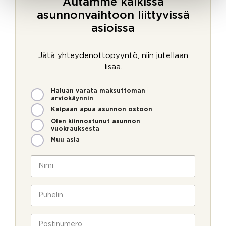
Autamme kaikissa
asunnonvaihtoon liittyvissä
asioissa
Jätä yhteydenottopyyntö, niin jutellaan
lisää.
M
Haluan varata maksuttoman
i
arviokäynnin
t
Kaipaan apua asunnon ostoon
e
Olen kiinnostunut asunnon
n
vuokrauksesta
v
Muu asia
o
i
N
m
i
m
m
e
i
P
o
*
u
l
h
l
e
P
a