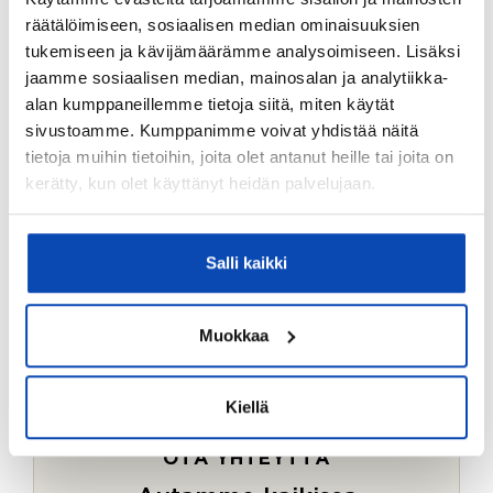
Ostotoimeksiantopalvelumme sopii myös esimerkiksi
räätälöimiseen, sosiaalisen median ominaisuuksien
sijoitus- ja vapaa-ajan asuntojen ostoon.
tukemiseen ja kävijämäärämme analysoimiseen. Lisäksi
jaamme sosiaalisen median, mainosalan ja analytiikka-
LUE LISÄÄ
alan kumppaneillemme tietoja siitä, miten käytät
sivustoamme. Kumppanimme voivat yhdistää näitä
tietoja muihin tietoihin, joita olet antanut heille tai joita on
kerätty, kun olet käyttänyt heidän palvelujaan.
Salli kaikki
Muokkaa
Kiellä
OTA YHTEYTTÄ