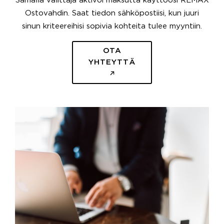
Samalla välittäjä aktivoi maksutta käyttöösi REMAX
Ostovahdin. Saat tiedon sähköpostiisi, kun juuri
sinun kriteereihisi sopivia kohteita tulee myyntiin.
OTA
YHTEYTTÄ