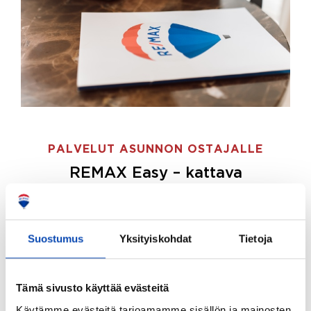
PALVELUT ASUNNON OSTAJALLE
REMAX Easy – kattava
palvelupaketti asunnon ostoon
REMAX Easy on palvelupakettimme asunnon
ostajille.
Tee ostotoimeksianto ja etsimme juuri
Suostumus
Yksityiskohdat
Tietoja
sinulle sopivan kodin, eikä sinun tarvitse nähdä
vaivaa sen löytämiseksi.
Tämä sivusto käyttää evästeitä
Hoidamme koko ostoprosessin puolestasi.
Käytämme evästeitä tarjoamamme sisällön ja mainosten