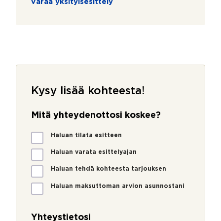
Varaa yksityisesittely
Kysy lisää kohteesta!
Mitä yhteydenottosi koskee?
M
Haluan tilata esitteen
i
t
Haluan varata esittelyajan
ä
Haluan tehdä kohteesta tarjouksen
y
h
Haluan maksuttoman arvion asunnostani
t
V
e
i
y
e
Yhteystietosi
d