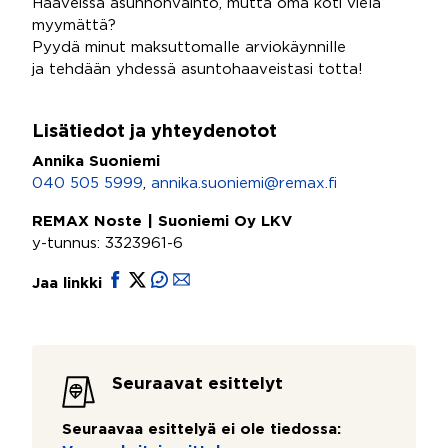
Haaveissa asunnonvaihto, mutta oma koti vielä
myymättä?
Pyydä minut maksuttomalle arviokäynnille
ja tehdään yhdessä asuntohaaveistasi totta!
Lisätiedot ja yhteydenotot
Annika Suoniemi
040 505 5999
,
annika.suoniemi@remax.fi
REMAX Noste | Suoniemi Oy LKV
y-tunnus: 3323961-6
Jaa linkki
Seuraavat esittelyt
Seuraavaa esittelyä ei ole tiedossa: