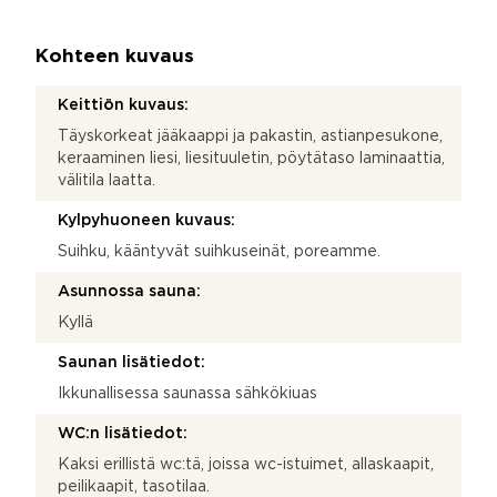
Kohteen kuvaus
Keittiön kuvaus:
Täyskorkeat jääkaappi ja pakastin, astianpesukone,
keraaminen liesi, liesituuletin, pöytätaso laminaattia,
välitila laatta.
Kylpyhuoneen kuvaus:
Suihku, kääntyvät suihkuseinät, poreamme.
Asunnossa sauna:
Kyllä
Saunan lisätiedot:
Ikkunallisessa saunassa sähkökiuas
WC:n lisätiedot:
Kaksi erillistä wc:tä, joissa wc-istuimet, allaskaapit,
peilikaapit, tasotilaa.