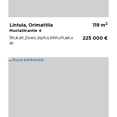
2
Lintula, Orimattila
119 m
Mustatiirantie 4
5h,k,et,2xwc,kph,s,khh,vh,ak,v
225 000 €
ar.