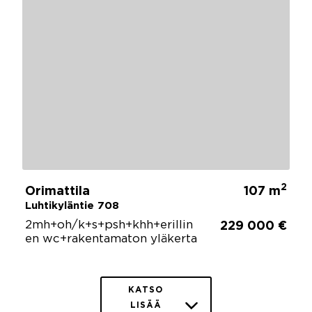
2
Orimattila
107 m
Luhtikyläntie 708
2mh+oh/k+s+psh+khh+erillin
229 000 €
en wc+rakentamaton yläkerta
KATSO
LISÄÄ