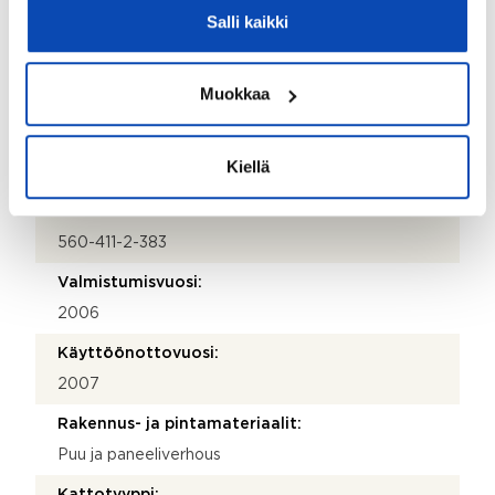
Salli kaikki
Ei
Kauppaan ei kuulu:
Muokkaa
Irtaimisto
Kiinteistö
Kiellä
Kiinteistötunnus:
560-411-2-383
Valmistumisvuosi:
2006
Käyttöönottovuosi:
2007
Rakennus- ja pintamateriaalit:
Puu ja paneeliverhous
Kattotyyppi: