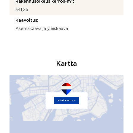
2
Rakennusoikeus kerros-m
:
341,25
Kaavoitus:
Asemakaava ja yleiskaava
Kartta