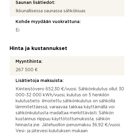
Saunan lisätiedot:
Ikkunallisessa saunassa sähkökiuas
Kohde myydään vuokrattuna:
Ei
Hinta ja kustannukset
Myyntihinta:
267 500 €
Lisätietoja maksuista:
Kiinteistövero 652,30 €/vuosi. Sähkönkulutus ollut 30
000-32 000 kWh/vuosi, kulutus on 5 henkilön
kulutustieto. ilmoitettu sähkönkulutus on sähköllä
lämmitettäessä, varaavaa takkaa käyttämällä voi
sähkönkulutusta madaltaa merkittävästi. Sähkön
kustannus riippuu käyttötottumuksista, sähkön
hinnasta jne. Jätehuollon perusmaksu 36,92 €/vuosi.
Vesi- ja jätevesi kulutuksen mukaan.