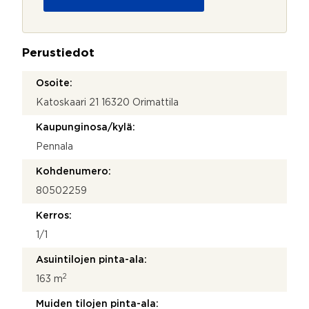
u
o
j
a
Perustiedot
*
Osoite:
Katoskaari 21 16320 Orimattila
Kaupunginosa/kylä:
Pennala
Kohdenumero:
80502259
Kerros:
1/1
Asuintilojen pinta-ala:
2
163 m
Muiden tilojen pinta-ala: