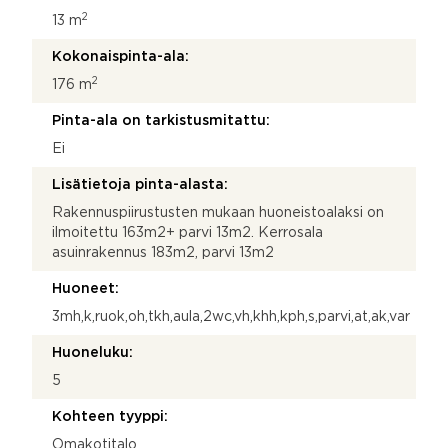
2
13 m
Kokonaispinta-ala:
2
176 m
Pinta-ala on tarkistusmitattu:
Ei
Lisätietoja pinta-alasta:
Rakennuspiirustusten mukaan huoneistoalaksi on
ilmoitettu 163m2+ parvi 13m2. Kerrosala
asuinrakennus 183m2, parvi 13m2
Huoneet:
3mh,k,ruok,oh,tkh,aula,2wc,vh,khh,kph,s,parvi,at,ak,var
Huoneluku:
5
Kohteen tyyppi:
Omakotitalo