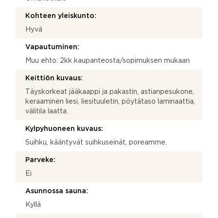
Kohteen yleiskunto:
Hyvä
Vapautuminen:
Muu ehto: 2kk kaupanteosta/sopimuksen mukaan
Keittiön kuvaus:
Täyskorkeat jääkaappi ja pakastin, astianpesukone,
keraaminen liesi, liesituuletin, pöytätaso laminaattia,
välitila laatta.
Kylpyhuoneen kuvaus:
Suihku, kääntyvät suihkuseinät, poreamme.
Parveke:
Ei
Asunnossa sauna:
Kyllä