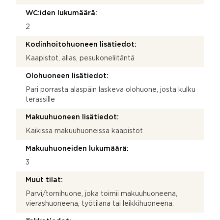
WC:iden lukumäärä:
2
Kodinhoitohuoneen lisätiedot:
Kaapistot, allas, pesukoneliitäntä
Olohuoneen lisätiedot:
Pari porrasta alaspäin laskeva olohuone, josta kulku
terassille
Makuuhuoneen lisätiedot:
Kaikissa makuuhuoneissa kaapistot
Makuuhuoneiden lukumäärä:
3
Muut tilat:
Parvi/tornihuone, joka toimii makuuhuoneena,
vierashuoneena, työtilana tai leikkihuoneena.