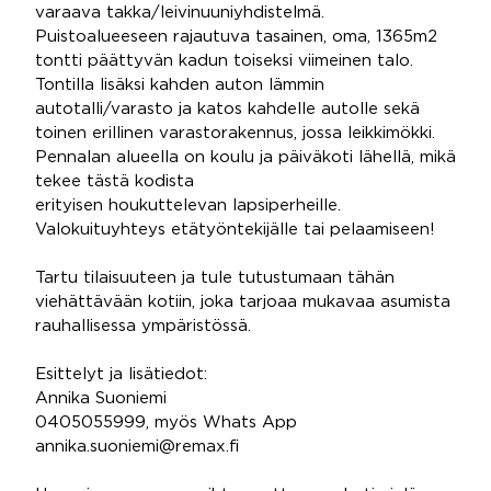
varaava takka/leivinuuniyhdistelmä.
Puistoalueeseen rajautuva tasainen, oma, 1365m2
tontti päättyvän kadun toiseksi viimeinen talo.
Tontilla lisäksi kahden auton lämmin
autotalli/varasto ja katos kahdelle autolle sekä
toinen erillinen varastorakennus, jossa leikkimökki.
Pennalan alueella on koulu ja päiväkoti lähellä, mikä
tekee tästä kodista
erityisen houkuttelevan lapsiperheille.
Valokuituyhteys etätyöntekijälle tai pelaamiseen!
Tartu tilaisuuteen ja tule tutustumaan tähän
viehättävään kotiin, joka tarjoaa mukavaa asumista
rauhallisessa ympäristössä.
Esittelyt ja lisätiedot:
Annika Suoniemi
0405055999, myös Whats App
annika.suoniemi@remax.fi