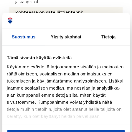
ja kaapistot
Kohteessa on satelliittiantenni:
Kyllä
Taloyhtiössä on antenni:
Suostumus
Yksityiskohdat
Tietoja
Kyllä
Kohde on liitetty tietoliikenneverkkoon:
Tämä sivusto käyttää evästeitä
Kyllä
Käytämme evästeitä tarjoamamme sisällön ja mainosten
Myyjän aikana huoneistoon tehdyt toimenpiteet:
räätälöimiseen, sosiaalisen median ominaisuuksien
2017 uusittu ilmalämpöpumppu IV-kone uusittu 2022
tukemiseen ja kävijämäärämme analysoimiseen. Lisäksi
tai 2023, silloin myös ilmanvaihtokanavat nuohottu.
jaamme sosiaalisen median, mainosalan ja analytiikka-
IV-kanavien lisäeristystä 2023 tai 2024.
alan kumppaneillemme tietoja siitä, miten käytät
Lämminvesivaraajan ylivuotoventtiili ja vikavirtasuojat
talossa olevasta sähkökaapista vaihdettu 2025.
sivustoamme. Kumppanimme voivat yhdistää näitä
tietoja muihin tietoihin, joita olet antanut heille tai joita on
Kohteen yleiskunto:
kerätty, kun olet käyttänyt heidän palvelujaan.
Hyvä
Kohde myydään kalustettuna: