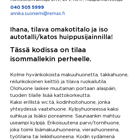
040 505 5999
annika.suoniemi@remax.fi
Ihana, tilava omakotitalo ja iso
autotalli/katos huippusijainnilla!
Tässä kodissa on tilaa
isommallekin perheelle.
Kolme hyvänkokoista makuuhuonetta, takkahuone,
reilunkokoinen keittiö ja tilava ruokailutila.
Olohuone laskee muutaman portaan alaspäin,
tuoden tilalle lisää kattokorkeutta.
Kaksi erillistä wc:tä, kodinhoitohuone, jonka
yhteydessä vaatehuone. Kylpyhuoneessa kaksi
suihkua ja lisäksi poreamme. Saunaankin mahtuu
useampi kylpijä. Erikoisuutena parvi/tornihuone,
joka toimii lisämakuuhuoneena, vierashuoneena,
työtilana tai leikkihuoneena. Kodin sydämenä