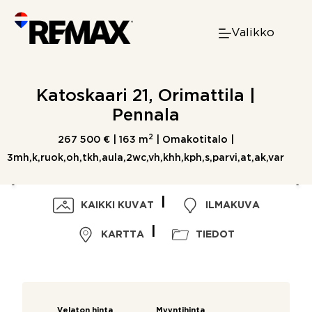
Skip
to
Valikko
content
Katoskaari 21, Orimattila |
Pennala
2
267 500 € |
163 m
| Omakotitalo |
3mh,k,ruok,oh,tkh,aula,2wc,vh,khh,kph,s,parvi,at,ak,var
KAIKKI KUVAT
ILMAKUVA
KARTTA
TIEDOT
Velaton hinta
Myyntihinta