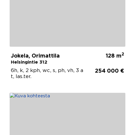
2
Jokela, Orimattila
128 m
Helsingintie 312
6h, k, 2 kph, wc, s, ph, vh, 3 a
254 000 €
t, las.ter.