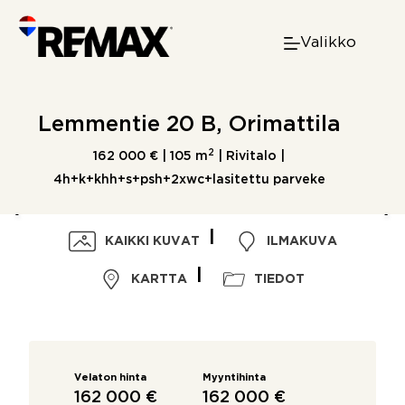
Skip
to
Valikko
content
Lemmentie 20 B, Orimattila
2
162 000 € |
105 m
| Rivitalo |
4h+k+khh+s+psh+2xwc+lasitettu parveke
KAIKKI KUVAT
ILMAKUVA
KARTTA
TIEDOT
Velaton hinta
Myyntihinta
162 000 €
162 000 €