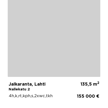
2
Jalkaranta, Lahti
135,5 m
Nallekatu 2
4h,k,rt,kph,s,2xwc,tkh
155 000 €