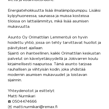
Energiatehokkuutta lisää ilmalämpöpumppu. Lisäksi
kylpyhuoneessa, saunassa ja muissa kosteissa
tiloissa on lattialämmitys, mikä lisää asumisen
mukavuutta.
Asunto Oy Orimattilan Lemmentuli on hyvin
hoidettu yhtiö, jossa on tehty tarvittavat huollot ja
päivitykset ajallaan.
Sijainti on ihanteellinen, kaikki Orimattilan keskustan
palvelut on kävelyetäisyydellä ja Jokivarren koulu
kirjaimellisesti naapurissa. Tämä asunto tarjoaa
rauhallisen ja viihtyisän kodin, joka yhdistää
modernin asumisen mukavuudet ja loistavan
sijainnin.
Yhteydenotot ja esittelyt:
Matti Nurmikari
☎️ 0504474666
✉️ matti.nurmikari@remax.fi