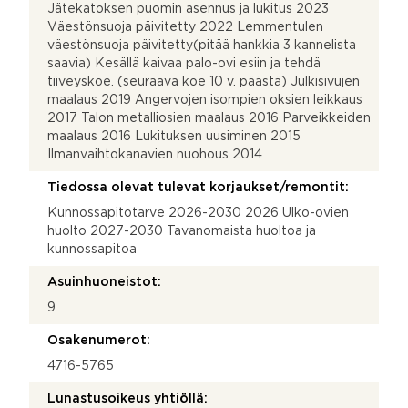
Jätekatoksen puomin asennus ja lukitus 2023
Väestönsuoja päivitetty 2022 Lemmentulen
väestönsuoja päivitetty(pitää hankkia 3 kannelista
saavia) Kesällä kaivaa palo-ovi esiin ja tehdä
tiiveyskoe. (seuraava koe 10 v. päästä) Julkisivujen
maalaus 2019 Angervojen isompien oksien leikkaus
2017 Talon metalliosien maalaus 2016 Parveikkeiden
maalaus 2016 Lukituksen uusiminen 2015
Ilmanvaihtokanavien nuohous 2014
Tiedossa olevat tulevat korjaukset/remontit:
Kunnossapitotarve 2026-2030 2026 Ulko-ovien
huolto 2027-2030 Tavanomaista huoltoa ja
kunnossapitoa
Asuinhuoneistot:
9
Osakenumerot:
4716-5765
Lunastusoikeus yhtiöllä: