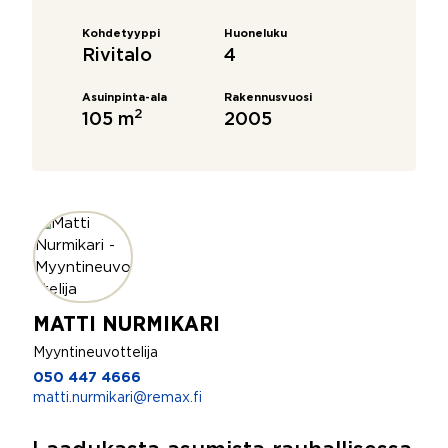
Kohdetyyppi
Huoneluku
Rivitalo
4
Asuinpinta-ala
Rakennusvuosi
2
105 m
2005
MATTI NURMIKARI
Myyntineuvottelija
050 447 4666
matti.nurmikari@remax.fi