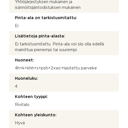
Yhtiöjärjestyksen mukainen ja
isännöitsijäntodistuksen mukainen
Pinta-ala on tarkistusmitattu:
Ei
Lisätietoja pinta-alasta:
Ei tarkistusmitattu. Pinta-ala voi siis olla edellä
mainittua pienempi tai suurempi.
Huoneet:
4h+k+khh+s+psh+2xwc+lasitettu parveke
Huoneluku:
4
Kohteen tyyppi:
Rivitalo
Kohteen yleiskunto:
Hyvä