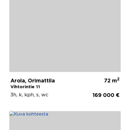
2
Arola, Orimattila
72 m
Vihtorintie 11
3h, k, kph, s, wc
169 000 €