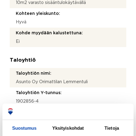
10m2 varasto sisääntulokäytävällä
Kohteen yleiskunto:
Hyvä
Kohde myydään kalustettuna:
Ei
Taloyhtiö
Taloyhtiön nimi:
Asunto Oy Orimattilan Lemmentuli
Taloyhtiön Y-tunnus:
1902856-4
Kiinteistönhoidosta vastaa:
Huoltoyhtiö
Suostumus
Yksityiskohdat
Tietoja
Lisätietoja kiinteistönhoidosta: