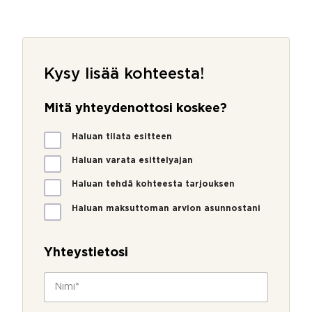
Kysy lisää kohteesta!
Mitä yhteydenottosi koskee?
M
Haluan tilata esitteen
i
t
Haluan varata esittelyajan
ä
Haluan tehdä kohteesta tarjouksen
y
h
Haluan maksuttoman arvion asunnostani
t
e
y
Yhteystietosi
d
e
N
n
i
o
m
t