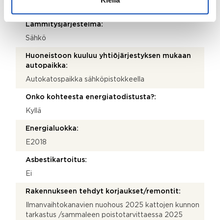
Huopa
Lämmitysjärjestelmä:
Sähkö
Huoneistoon kuuluu yhtiöjärjestyksen mukaan
autopaikka:
Autokatospaikka sähköpistokkeella
Onko kohteesta energiatodistusta?:
Kyllä
Energialuokka:
E2018
Asbestikartoitus:
Ei
Rakennukseen tehdyt korjaukset/remontit:
Ilmanvaihtokanavien nuohous 2025 kattojen kunnon
tarkastus /sammaleen poistotarvittaessa 2025