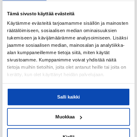
OrigoHuolto Oy
Tämä sivusto käyttää evästeitä
Isännöitsijätoimisto:
Käytämme evästeitä tarjoamamme sisällön ja mainosten
Päivi Suomela, Isännöintikeskus Tammen Oy,
räätälöimiseen, sosiaalisen median ominaisuuksien
Sähköposti:
tukemiseen ja kävijämäärämme analysoimiseen. Lisäksi
paivi.suomela@tammentalot.fi
jaamme sosiaalisen median, mainosalan ja analytiikka-
alan kumppaneillemme tietoja siitä, miten käytät
Isännöitsijäntodistuksen päivämäärä:
sivustoamme. Kumppanimme voivat yhdistää näitä
10.06.2026
tietoja muihin tietoihin, joita olet antanut heille tai joita on
kerätty, kun olet käyttänyt heidän palvelujaan.
Valmistumisvuosi:
2005
Rakennus- ja pintamateriaalit:
Salli kaikki
paikallavalurunko
Kattotyyppi:
Muokkaa
Harjakatto
Katemateriaali:
Kiellä