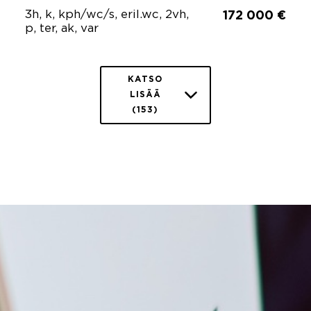
3h, k, kph/wc/s, eril.wc, 2vh,
172 000 €
p, ter, ak, var
KATSO
LISÄÄ
(153)