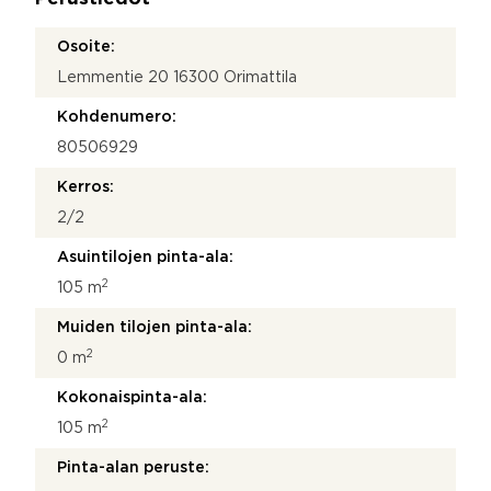
*
o
t
Osoite:
t
Lemmentie 20 16300 Orimattila
o
s
Kohdenumero:
i
80506929
Kerros:
2/2
Asuintilojen pinta-ala:
2
105 m
Muiden tilojen pinta-ala:
2
0 m
Kokonaispinta-ala:
2
105 m
Pinta-alan peruste: