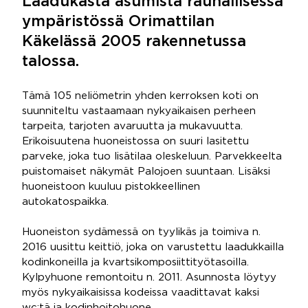
Laadukasta asumista rauhallisessa
ympäristössä Orimattilan
Käkelässä 2005 rakennetussa
talossa.
Tämä 105 neliömetrin yhden kerroksen koti on
suunniteltu vastaamaan nykyaikaisen perheen
tarpeita, tarjoten avaruutta ja mukavuutta.
Erikoisuutena huoneistossa on suuri lasitettu
parveke, joka tuo lisätilaa oleskeluun. Parvekkeelta
puistomaiset näkymät Palojoen suuntaan. Lisäksi
huoneistoon kuuluu pistokkeellinen
autokatospaikka.
Huoneiston sydämessä on tyylikäs ja toimiva n.
2016 uusittu keittiö, joka on varustettu laadukkailla
kodinkoneilla ja kvartsikomposiittityötasoilla.
Kylpyhuone remontoitu n. 2011. Asunnosta löytyy
myös nykyaikaisissa kodeissa vaadittavat kaksi
wc:tä ja kodinhoitohuone.