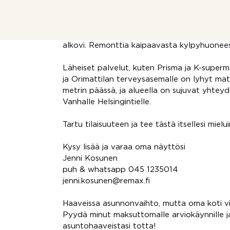
Kuudennen kerroksen asunnosta sekä lasite
metsämaisemat.
Keittokomerossa on hyvin laskutilaa ja kaa
alkovi. Remonttia kaipaavasta kylpyhuonees
Läheiset palvelut, kuten Prisma ja K-superm
ja Orimattilan terveysasemalle on lyhyt matk
metrin päässä, ja alueella on sujuvat yhteyd
Vanhalle Helsingintielle.
Tartu tilaisuuteen ja tee tästä itsellesi mielu
Kysy lisää ja varaa oma näyttösi
Jenni Kosunen
puh & whatsapp 045 1235014
jenni.kosunen@remax.fi
Haaveissa asunnonvaihto, mutta oma koti 
Pyydä minut maksuttomalle arviokäynnille 
asuntohaaveistasi totta!