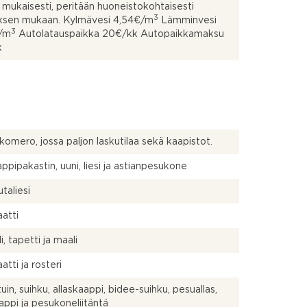
in mukaisesti, peritään huoneistokohtaisesti
3
uksen mukaan. Kylmävesi 4,54€/m
Lämminvesi
3
€/m
Autolatauspaikka 20€/kk Autopaikkamaksu
k
komero, jossa paljon laskutilaa sekä kaapistot.
ppipakastin, uuni, liesi ja astianpesukone
taliesi
atti
, tapetti ja maali
atti ja rosteri
uin, suihku, allaskaappi, bidee-suihku, pesuallas,
aappi ja pesukoneliitäntä