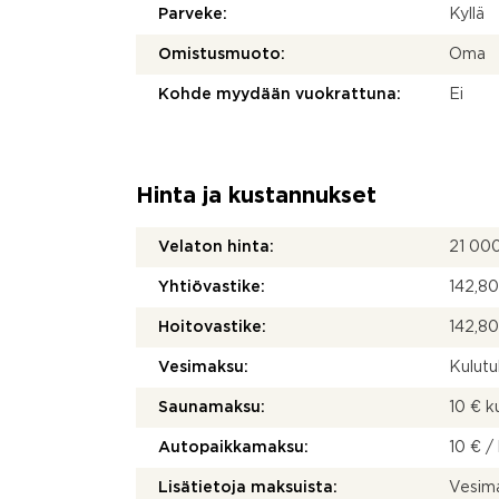
Parveke:
Kyllä
Omistusmuoto:
Oma
Kohde myydään vuokrattuna:
Ei
Hinta ja kustannukset
Velaton hinta:
21 00
Yhtiövastike:
142,80
Hoitovastike:
142,80
Vesimaksu:
Kulut
Saunamaksu:
10 € 
Autopaikkamaksu:
10 € /
Lisätietoja maksuista:
Vesima