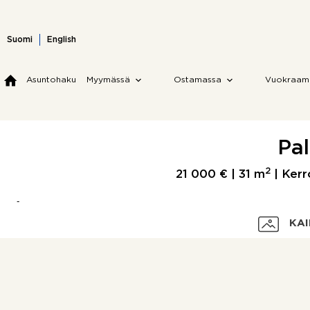
Skip
to
content
Suomi
English
Asuntohaku
Myymässä
Ostamassa
Vuokraam
Pal
2
21 000 € |
31 m
| Kerro
KAI
Velaton hinta
Myyntihinta