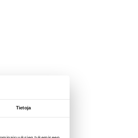
Tietoja
 ominaisuuksien tukemiseen