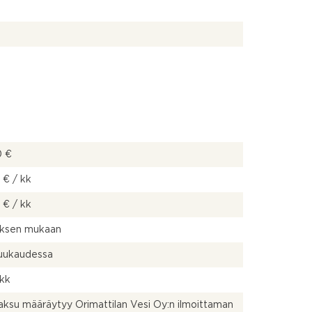
0 €
 € / kk
 € / kk
uksen mukaan
kuukaudessa
 kk
ksu määräytyy Orimattilan Vesi Oy:n ilmoittaman