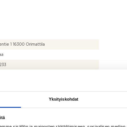
entie 1 16300 Orimattila
aa
233
Yksityiskohdat
itsijäntodistuksen mukainen ja yhtiöjärjestyksen
nen
itä
mme sisällön ja mainosten räätälöimiseen, sosiaalisen median