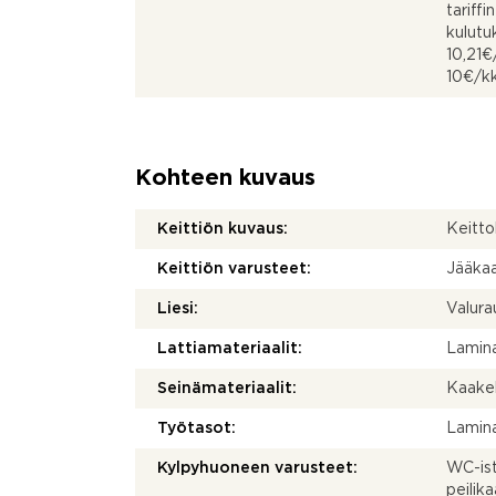
tariff
kulut
10,21
10€/k
Kohteen kuvaus
Keittiön kuvaus:
Keitto
Keittiön varusteet:
Jääkaa
Liesi:
Valurau
Lattiamateriaalit:
Lamina
Seinämateriaalit:
Kaakeli
Työtasot:
Lamina
Kylpyhuoneen varusteet:
WC-ist
peilik