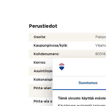
Perustiedot
Osoite:
Palojo
Kaupunginosa/kylä:
Viljam
Kohdenumero:
80514
Kerros:
6/6
2
Asuintilojen pinta-ala:
31 m
2
Kokonaispinta-ala:
31 m
Suostumus
Pinta-alan peruste:
Isännö
mukai
Tämä sivusto käyttää eväste
Pinta-ala on tarkistusmitattu:
Ei
Käytämme evästeitä tarjoama