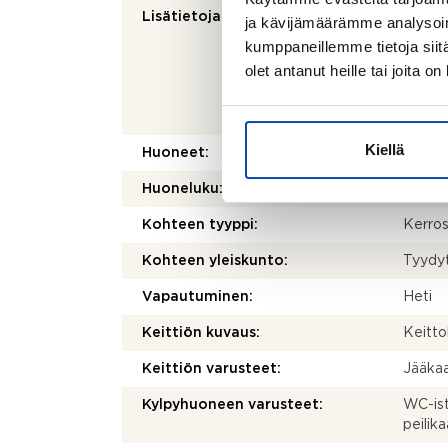
Lisätietoja pinta-alasta:
Ei tar
ja kävijämäärämme analysoim
kohtei
kumppaneillemme tietoja siitä
olenna
olet antanut heille tai joita o
mittau
laskett
olla e
Kiellä
Huoneet:
1h, kk,
Huoneluku:
1
Kohteen tyyppi:
Kerros
Kohteen yleiskunto:
Tyydy
Vapautuminen:
Heti
Keittiön kuvaus:
Keitto
Keittiön varusteet:
Jääkaa
Kylpyhuoneen varusteet:
WC-ist
peilik