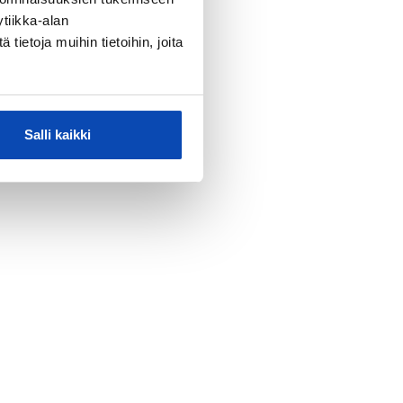
tiikka-alan
ietoja muihin tietoihin, joita
Salli kaikki