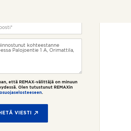
uan, että REMAX-välittäjä on minuun
eydessä. Olen tutustunut REMAXin
tosuojaselosteeseen
.
HETÄ VIESTI