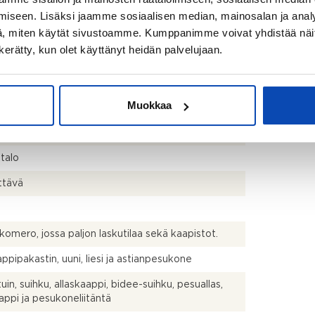
kistusmitattu. Pinta-alat saattavat tämän ikäisissä
iseen. Lisäksi jaamme sosiaalisen median, mainosalan ja analy
ssa (yhtiö rekisteröity ennen 01.01.1992) poiketa
, miten käytät sivustoamme. Kumppanimme voivat yhdistää näitä t
isestikin asuinrakennusten nykyisten
n kerätty, kun olet käyttänyt heidän palvelujaan.
stapojen ja standardien (SFS 5139) mukaan
avasta asuintilojen pinta-alasta. Pinta-ala voi siis
dellä mainittua pienempi tai suurempi.
Muokkaa
 kph/wc, las.p
talo
ttävä
komero, jossa paljon laskutilaa sekä kaapistot.
ppipakastin, uuni, liesi ja astianpesukone
uin, suihku, allaskaappi, bidee-suihku, pesuallas,
aappi ja pesukoneliitäntä