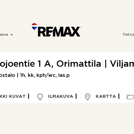
assa
Tieto
ojoentie 1 A, Orimattila | Vilj
stalo | 1h, kk, kph/wc, las.p
KKI KUVAT
ILMAKUVA
KARTTA
Kohdetyyppi