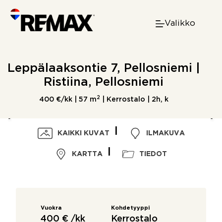
Skip
to
Valikko
content
Leppälaaksontie 7, Pellosniemi |
Ristiina, Pellosniemi
2
400 €/kk |
57 m
| Kerrostalo | 2h, k
KAIKKI KUVAT
ILMAKUVA
KARTTA
TIEDOT
Vuokra
Kohdetyyppi
400 € /kk
Kerrostalo