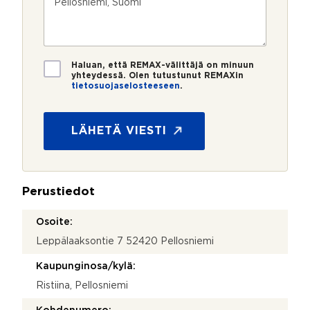
m
o
s
e
s
t
r
t
i
o
i
*
*
T
Haluan, että REMAX-välittäjä on minuun
i
yhteydessä. Olen tutustunut REMAXin
tietosuojaselosteeseen
.
e
t
o
s
LÄHETÄ VIESTI
u
o
j
a
Perustiedot
*
Osoite:
Leppälaaksontie 7 52420 Pellosniemi
Kaupunginosa/kylä:
Ristiina, Pellosniemi