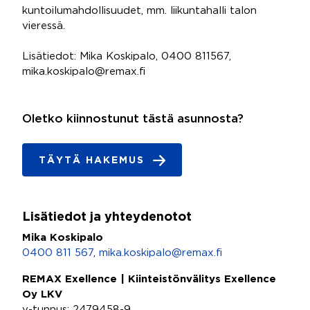
kuntoilumahdollisuudet, mm. liikuntahalli talon
vieressä.
Lisätiedot: Mika Koskipalo, 0400 811567,
mika.koskipalo@remax.fi
Oletko kiinnostunut tästä asunnosta?
TÄYTÄ HAKEMUS
Lisätiedot ja yhteydenotot
Mika Koskipalo
0400 811 567
,
mika.koskipalo@remax.fi
REMAX Exellence | Kiinteistönvälitys Exellence
Oy LKV
y-tunnus: 2479458-9