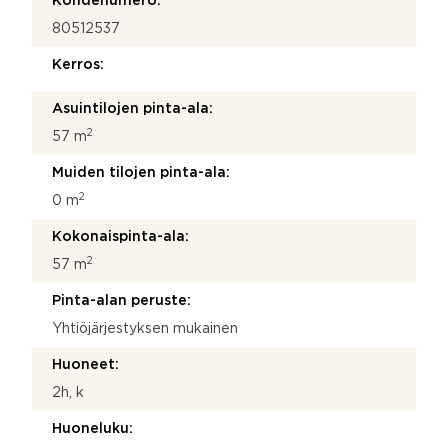
Kohdenumero:
80512537
Kerros:
Asuintilojen pinta-ala:
2
57 m
Muiden tilojen pinta-ala:
2
0 m
Kokonaispinta-ala:
2
57 m
Pinta-alan peruste:
Yhtiöjärjestyksen mukainen
Huoneet:
2h, k
Huoneluku: