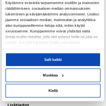
Käytämme evästeitä tarjoamamme sisällön ja mainosten
1968
räätälöimiseen, sosiaalisen median ominaisuuksien
tukemiseen ja kävijämäärämme analysoimiseen. Lisäksi
Lämmitysjärjestelmä:
jaamme sosiaalisen median, mainosalan ja analytiikka-
Öljy
alan kumppaneillemme tietoja siitä, miten käytät
Taloyhtiössä sauna:
sivustoamme. Kumppanimme voivat yhdistää näitä
Kyllä
tietoja muihin tietoihin, joita olet antanut heille tai joita on
kerätty, kun olet käyttänyt heidän palvelujaan.
Taloyhtiössä on:
Pesutupa, kellarikomero, urheiluvälinevarasto,
kuivaushuone ja sauna
Salli kaikki
Onko kohteesta energiatodistusta?:
Ei lain edellyttämää energiatodistusta
Muokkaa
Rakennukseen tehdyt korjaukset/remontit:
Kiinteistöt ovat peruskorjattuja 1992 ja asunnot
Kiellä
2020-2022.
Lisätiedot