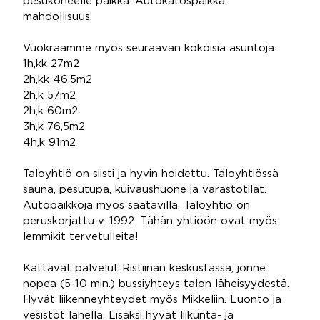
pesukoneelle paikka. Autokatospaikka
mahdollisuus.
Vuokraamme myös seuraavan kokoisia asuntoja:
1h,kk 27m2
2h,kk 46,5m2
2h,k 57m2
2h,k 60m2
3h,k 76,5m2
4h,k 91m2
Taloyhtiö on siisti ja hyvin hoidettu. Taloyhtiössä
sauna, pesutupa, kuivaushuone ja varastotilat.
Autopaikkoja myös saatavilla. Taloyhtiö on
peruskorjattu v. 1992. Tähän yhtiöön ovat myös
lemmikit tervetulleita!
Kattavat palvelut Ristiinan keskustassa, jonne
nopea (5-10 min.) bussiyhteys talon läheisyydestä.
Hyvät liikenneyhteydet myös Mikkeliin. Luonto ja
vesistöt lähellä. Lisäksi hyvät liikunta- ja