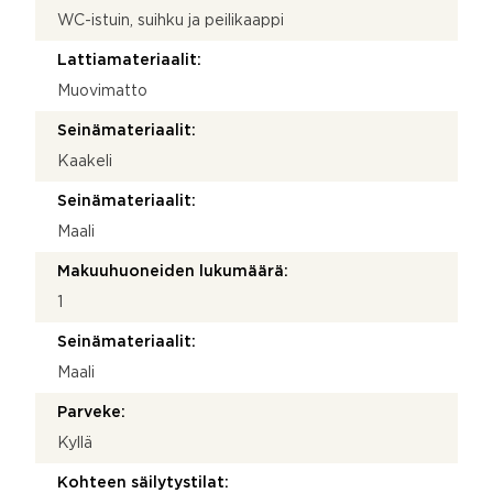
WC-istuin, suihku ja peilikaappi
Lattiamateriaalit:
Muovimatto
Seinämateriaalit:
Kaakeli
Seinämateriaalit:
Maali
Makuuhuoneiden lukumäärä:
1
Seinämateriaalit:
Maali
Parveke:
Kyllä
Kohteen säilytystilat: