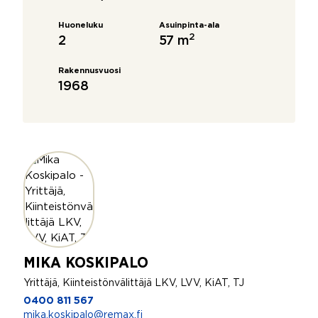
Huoneluku
Asuinpinta-ala
2
2
57 m
Rakennusvuosi
1968
MIKA KOSKIPALO
Yrittäjä, Kiinteistönvälittäjä LKV, LVV, KiAT, TJ
0400 811 567
mika.koskipalo@remax.fi