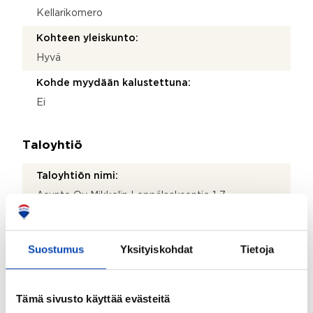
Kellarikomero
Kohteen yleiskunto:
Hyvä
Kohde myydään kalustettuna:
Ei
Taloyhtiö
Taloyhtiön nimi:
Asunto Oy Mikkelin Leppälaaksontie 1-7
Taloyhtiön Y-tunnus:
3018954-5
Suostumus
Yksityiskohdat
Tietoja
Kiinteistönhoidosta vastaa:
Huoltoyhtiö
Tämä sivusto käyttää evästeitä
Valmistumisvuosi: