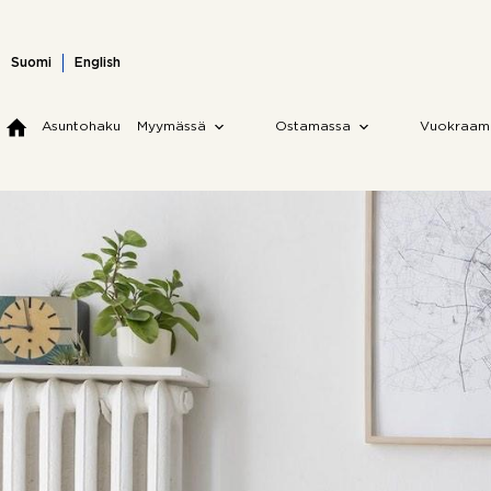
Skip
to
content
Suomi
English
Asuntohaku
Myymässä
Ostamassa
Vuokraam