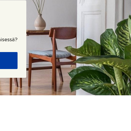
isessä?