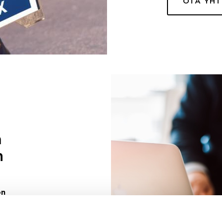
OTA YH
a
n
on
uuri sinulle
ivaa sen