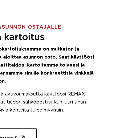
ASUNNON OSTAJALLE
 kartoitus
okartoituksemme on mutkaton ja
 aloittaa asunnon osto. Saat käyttöösi
attitaidon: kartoitamme toiveesi ja
 annamme sinulle konkreettisia vinkkejä
on.
äjä aktivoi maksutta käyttöösi REMAX
t tiedon sähköpostiisi, kun juuri sinun
pivia kohteita tulee myyntiin.