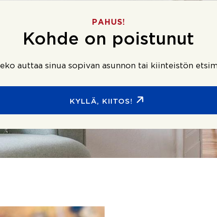
PAHUS!
Kohde on poistunut
ko auttaa sinua sopivan asunnon tai kiinteistön etsim
KYLLÄ, KIITOS!