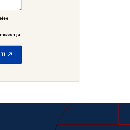
elee
umiseen ja
TI