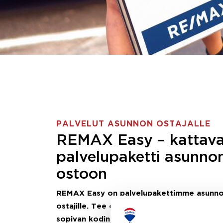
PALVELUT ASUNNON OSTAJALLE
REMAX Easy – kattav
palvelupaketti asunno
ostoon
REMAX Easy on palvelupakettimme asunn
ostajille.
Tee ostotoimeksianto ja etsimme j
sopivan kodin, eikä sinun tarvitse nähdä va