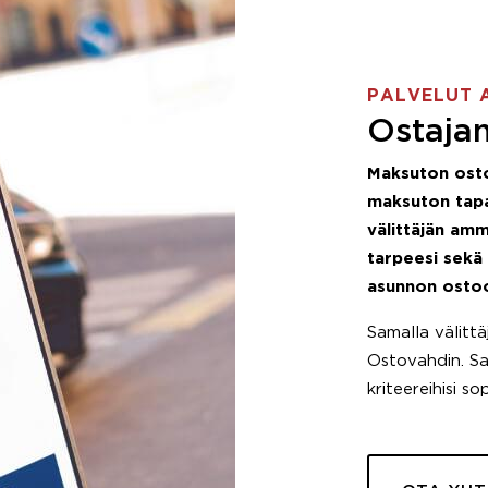
PALVELUT 
Ostajan
Maksuton ost
maksuton tapa
välittäjän amm
tarpeesi sekä
asunnon osto
Samalla välitt
Ostovahdin. Saa
kriteereihisi so