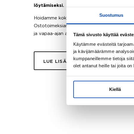
löytämiseksi.
Suostumus
Hoidamme koko ostoprosessin puolestasi.
Ostotoimeksiantopalvelumme sopii myös esimer
ja vapaa-ajan asuntojen ostoon.
Tämä sivusto käyttää eväste
Käytämme evästeitä tarjoama
ja kävijämäärämme analysoim
kumppaneillemme tietoja siitä
LUE LISÄÄ
olet antanut heille tai joita o
Kiellä