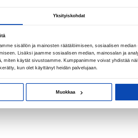
Yksityiskohdat
kiksi sijoitus-
itä
mme sisällön ja mainosten räätälöimiseen, sosiaalisen median
iseen. Lisäksi jaamme sosiaalisen median, mainosalan ja analy
, miten käytät sivustoamme. Kumppanimme voivat yhdistää näitä t
n kerätty, kun olet käyttänyt heidän palvelujaan.
Muokkaa