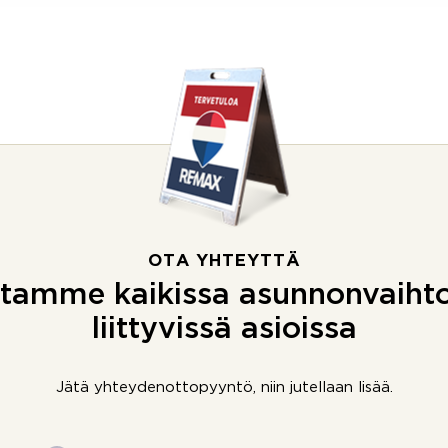
OTA YHTEYTTÄ
tamme kaikissa asunnonvaiht
liittyvissä asioissa
Jätä yhteydenottopyyntö, niin jutellaan lisää.