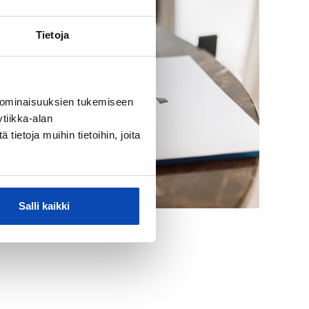
Tietoja
 ominaisuuksien tukemiseen
tiikka-alan
ietoja muihin tietoihin, joita
Salli kaikki