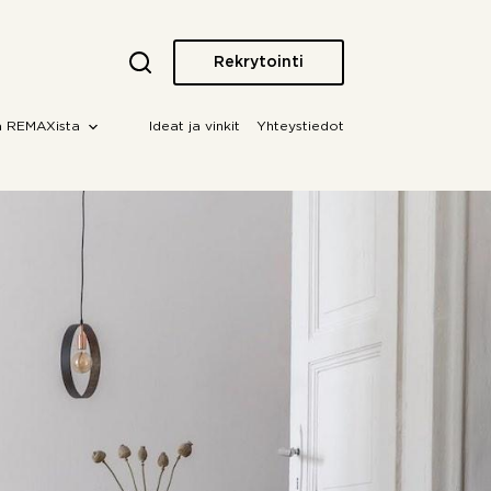
Rekrytointi
a REMAXista
Ideat ja vinkit
Yhteystiedot