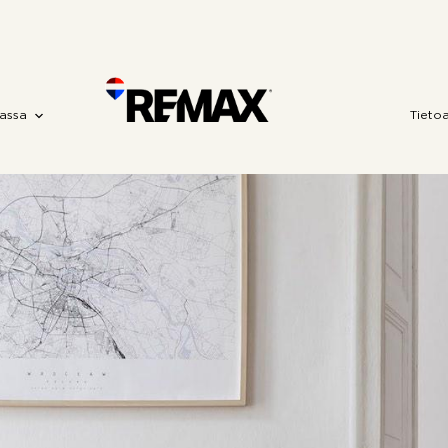
assa
Tieto