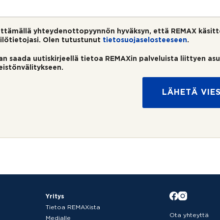
ttämällä yhteydenottopyynnön hyväksyn, että REMAX käsitt
ilötietojasi. Olen tutustunut
tietosuojaselosteeseen
.
an saada uutiskirjeellä tietoa REMAXin palveluista liittyen as
teistönvälitykseen.
LÄHETÄ VIES
Yritys
Tietoa REMAXista
Ota yhteyttä
Medialle