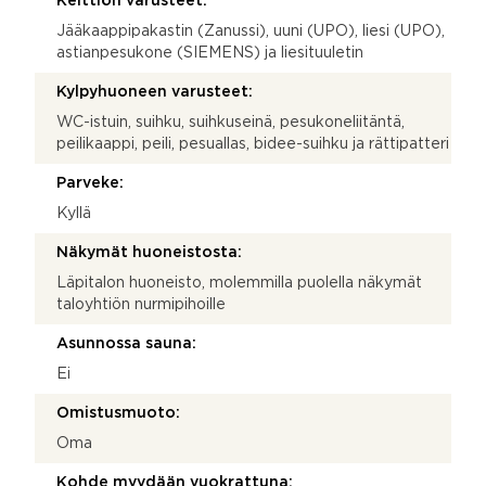
Keittiön varusteet:
Jääkaappipakastin (Zanussi), uuni (UPO), liesi (UPO),
astianpesukone (SIEMENS) ja liesituuletin
Kylpyhuoneen varusteet:
WC-istuin, suihku, suihkuseinä, pesukoneliitäntä,
peilikaappi, peili, pesuallas, bidee-suihku ja rättipatteri
Parveke:
Kyllä
Näkymät huoneistosta:
Läpitalon huoneisto, molemmilla puolella näkymät
taloyhtiön nurmipihoille
Asunnossa sauna:
Ei
Omistusmuoto:
Oma
Kohde myydään vuokrattuna: