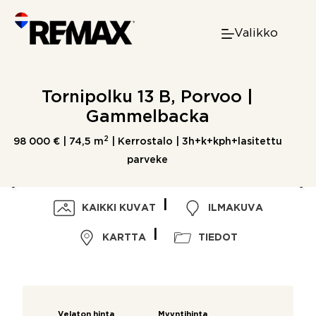
Skip
to
Valikko
content
Tornipolku 13 B, Porvoo |
Gammelbacka
2
98 000 € |
74,5 m
| Kerrostalo | 3h+k+kph+lasitettu
parveke
KAIKKI KUVAT
ILMAKUVA
KARTTA
TIEDOT
Velaton hinta
Myyntihinta