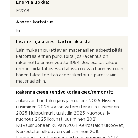
Energialuokka:
E2018
Asbestikartoitus:
Ei
Lisätietoja asbestikartoituksesta:
Lain mukaan purettavien materiaalien asbesti pitää
kartoittaa ennen purkutöitä, jos rakennus on
rakennettu ennen vuotta 1994. Jos osakas aikoo
remontoida tälläisessä talossa olevaa huoneistoaan,
hänen tulee teettää asbestikartoitus purettaviin
materiaaleihin.
Rakennukseen tehdyt korjaukset/remontit:
Julkisivun huoltokorjaus ja maalaus 2025 Hissien
uusiminen 2025 Katon katemateriaalin uusiminen
2025 Huippuimurit uusittiin 2025 Nuohous, iv
nuohous 2023 Ikkunat, uusiminen 2021
Kuivaushuoneen kuivain 2021 Kerrostalon ulkoovet,
Kerrostalon ulkoovien vaihtaminen 2019
Lämmönsiirrin, Lämmönsiirrtimen uusiminen 2017