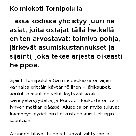
Kolmiokoti Tornipolulla
Tässä kodissa yhdistyy juuri ne
asiat, joita ostajat tällä hetkellä
eniten arvostavat: toimiva pohja,
järkevät asumiskustannukset ja
sijainti, joka tekee arjesta oikeasti
helppoa.
Sijainti Tornipolulla Gammelbackassa on arjen
kannalta erittäin käytännöllinen – lähikaupat,
koulut ja muut palvelut löytyvät kaikki
kävelyetäisyydeltä, ja Porvoon keskusta on vain
lyhyen matkan päässä. Alueelta on myös sujuvat
liikenneyhteydet niin keskustaan kuin Helsingin
suuntaan.
Asunnon tilavat huoneet luovat viihtyisän ja