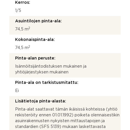
Kerros:
1/5
Asuintilojen pinta-ala:
2
74,5 m
Kokonaispinta-ala:
2
74,5 m
Pinta-alan peruste:
Isännöitsijäntodistuksen mukainen ja
yhtiöjärjestyksen mukainen
Pinta-ala on tarkistusmitattu:
Ei
Lisätietoja pinta-alasta:
Pinta-alat saattavat tämän ikäisissä kohteissa (yhtiö
rekisteröity ennen 01.01.1992) poiketa olennaisestikin
asuinrakennusten nykyisten mittaustapojen ja
standardien (SFS 5139) mukaan laskettavasta