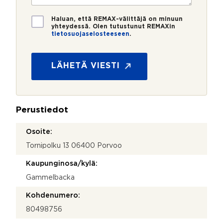
o
i
*
*
T
Haluan, että REMAX-välittäjä on minuun
i
yhteydessä. Olen tutustunut REMAXin
tietosuojaselosteeseen
.
e
P
t
u
o
h
s
LÄHETÄ VIESTI
e
u
l
o
i
j
n
a
n
Perustiedot
*
u
m
Osoite:
e
Tornipolku 13 06400 Porvoo
r
o
Kaupunginosa/kylä:
k
o
Gammelbacka
s
k
Kohdenumero:
e
80498756
e
?