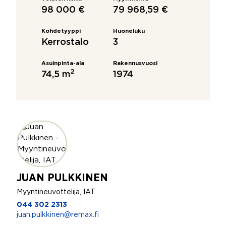
98 000 €
79 968,59 €
Kohdetyyppi
Huoneluku
Kerrostalo
3
Asuinpinta-ala
Rakennusvuosi
2
74,5 m
1974
JUAN PULKKINEN
Myyntineuvottelija, IAT
044 302 2313
juan.pulkkinen@remax.fi