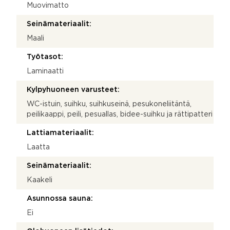
Muovimatto
Seinämateriaalit:
Maali
Työtasot:
Laminaatti
Kylpyhuoneen varusteet:
WC-istuin, suihku, suihkuseinä, pesukoneliitäntä,
peilikaappi, peili, pesuallas, bidee-suihku ja rättipatteri
Lattiamateriaalit:
Laatta
Seinämateriaalit:
Kaakeli
Asunnossa sauna:
Ei