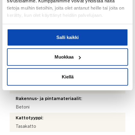
sivustoamme. Kumppanimme voivat yhdistää näitä
Postinumero:
tietoja muihin tietoihin, joita olet antanut heille tai joita on
06100
kerätty, kun olet käyttänyt heidän palvelujaan.
Postitoimipaikka:
Porvoo
Salli kaikki
Isännöitsijäntodistuksen päivämäärä:
12.03.2026
Muokkaa
Valmistumisvuosi:
1974
Kiellä
Käyttöönottovuosi:
1974
Rakennus- ja pintamateriaalit:
Betoni
Kattotyyppi:
Tasakatto