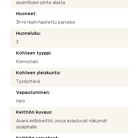
asuintilojen pinta-alasta.
Huoneet:
3h+k+kph+lasitettu parveke
Huoneluku:
3
Kohteen tyyppi:
Kerrostalo
Kohteen yleiskunto:
Tyydyttävä
Vapautuminen:
Heti
Keittiön kuvaus:
Avara erilliskeittiö, jossa avautuvat näkymät
sisäpihalle.