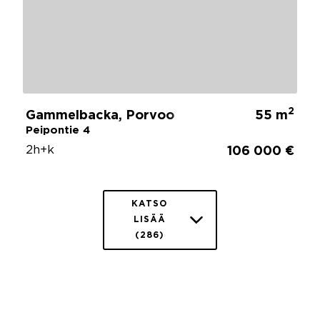
2
Gammelbacka, Porvoo
55 m
Peipontie 4
2h+k
106 000 €
KATSO
LISÄÄ
(286)