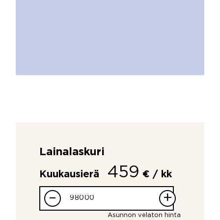
Lainalaskuri
459
Kuukausierä
€ / kk
–
+
Asunnon velaton hinta