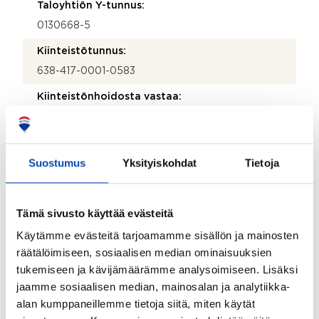
Taloyhtiön Y-tunnus:
0130668-5
Kiinteistötunnus:
638-417-0001-0583
Kiinteistönhoidosta vastaa:
Huoltoyhtiö
Lisätietoja kiinteistönhoidosta:
Suostumus
Yksityiskohdat
Tietoja
Porvoon Huoltomiehet Oy
Isännöitsijätoimisto:
REIM Porvoo
Tämä sivusto käyttää evästeitä
Isännöitsijän nimi:
Käytämme evästeitä tarjoamamme sisällön ja mainosten
räätälöimiseen, sosiaalisen median ominaisuuksien
Danne Wickholm
tukemiseen ja kävijämäärämme analysoimiseen. Lisäksi
Katuosoite:
jaamme sosiaalisen median, mainosalan ja analytiikka-
Mannerheiminkatu 7
alan kumppaneillemme tietoja siitä, miten käytät