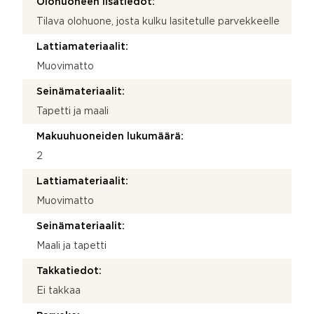
Olohuoneen lisätiedot:
Tilava olohuone, josta kulku lasitetulle parvekkeelle
Lattiamateriaalit:
Muovimatto
Seinämateriaalit:
Tapetti ja maali
Makuuhuoneiden lukumäärä:
2
Lattiamateriaalit:
Muovimatto
Seinämateriaalit:
Maali ja tapetti
Takkatiedot:
Ei takkaa