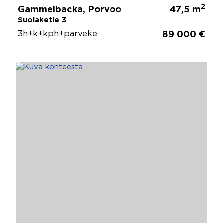
2
Gammelbacka, Porvoo
47,5 m
Suolaketie 3
3h+k+kph+parveke
89 000 €