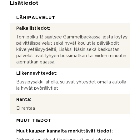
Lisätiedot
LÄHIPALVELUT
Paikallistiedot:
Tornipolku 13 sijaitsee Gammelbackassa, josta löytyy
päivittäispalvelut sekä hyvät koulut ja päiväkodit
kävelyetäisyydeltä, Lisäksi Näsin sekä keskustan
palvelut ovat lyhyen bussimatkan tai viiden minuutin
ajomatkan päässä.
Liikenneyhteydet:
Bussipysäkki lähellä, sujuvat yhteydet omalla autolla
ja hyvät pyöräilytiet
Ranta:
Ei rantaa
MUUT TIEDOT
Muut kaupan kannalta merkittävät tiedot:
Nykyiset osakkaat (kuolinpesä) eivät ole itse