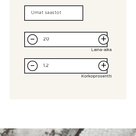
–
+
Laina-aika
–
+
Korkoprosentti