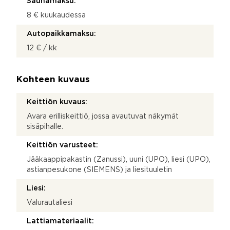
Saunamaksu:
8 € kuukaudessa
Autopaikkamaksu:
12 € / kk
Kohteen kuvaus
Keittiön kuvaus:
Avara erilliskeittiö, jossa avautuvat näkymät
sisäpihalle.
Keittiön varusteet:
Jääkaappipakastin (Zanussi), uuni (UPO), liesi (UPO),
astianpesukone (SIEMENS) ja liesituuletin
Liesi:
Valurautaliesi
Lattiamateriaalit: