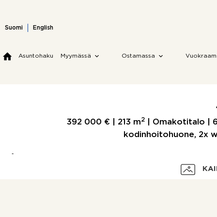
Skip
to
content
Suomi
English
Asuntohaku
Myymässä
Ostamassa
Vuokraam
2
392 000 € |
213 m
| Omakotitalo | 6
kodinhoitohuone, 2x wc, 
KAI