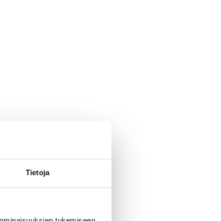
Tietoja
 ominaisuuksien tukemiseen