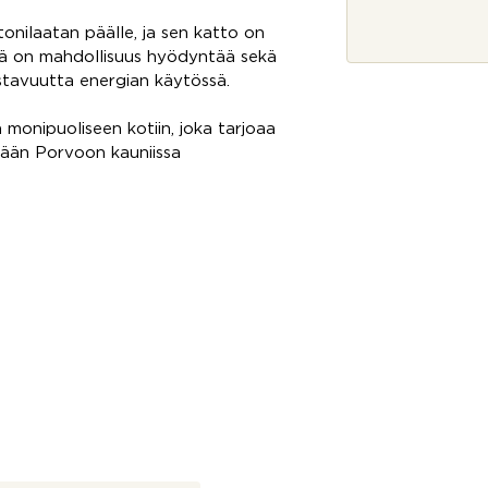
j
a
etonilaatan päälle, ja sen katto on
*
sä on mahdollisuus hyödyntää sekä
ustavuutta energian käytössä.
 monipuoliseen kotiin, joka tarjoaa
mään Porvoon kauniissa