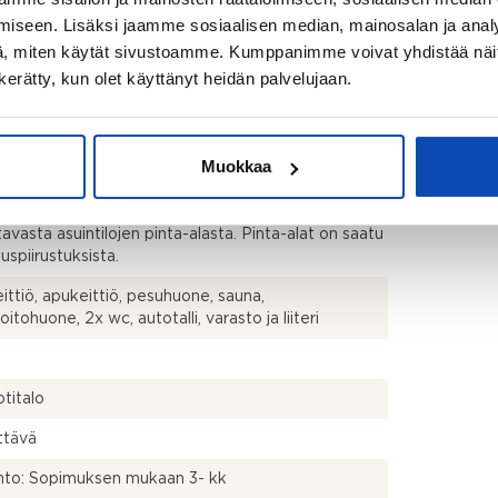
2
iseen. Lisäksi jaamme sosiaalisen median, mainosalan ja analy
, miten käytät sivustoamme. Kumppanimme voivat yhdistää näitä t
2
n kerätty, kun olet käyttänyt heidän palvelujaan.
kistusmitattu. Pinta-alat saattavat tämän ikäisissä
Muokkaa
ssa (rekisteröity ennen 01.01.1992) poiketa
isestikin asuinrakennusten nykyisten
stapojen ja standardien (SFS 5139) mukaan
tavasta asuintilojen pinta-alasta. Pinta-alat on saatu
uspiirustuksista.
ittiö, apukeittiö, pesuhuone, sauna,
itohuone, 2x wc, autotalli, varasto ja liiteri
titalo
ttävä
hto: Sopimuksen mukaan 3- kk