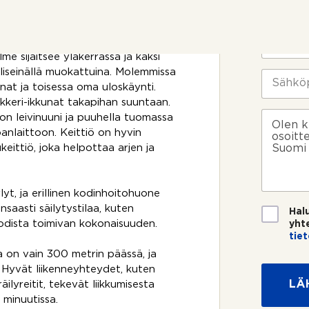
o
i
nat tuovat runsaasti luonnonvaloa
t
m
t
i
P
o
*
u
me sijaitsee yläkerrassa ja kaksi
s
h
S
i
liseinällä muokattuina. Molemmissa
e
S
ä
k
l
ä
at ja toisessa oma uloskäynti.
h
o
i
h
kkeri-ikkunat takapihan suuntaan.
k
s
n
k
V
ö
 on leivinuuni ja puuhella tuomassa
k
n
ö
i
p
anlaittoon. Keittiö on hyvin
e
u
p
e
o
keittiö, joka helpottaa arjen ja
e
m
o
s
s
?
e
s
t
t
r
t
i
i
o
i
yt, ja erillinen kodinhoitohuone
*
*
T
saasti säilytystilaa, kuten
Hal
i
odista toimivan kokonaisuuden.
yht
e
tie
t
ta on vain 300 metrin päässä, ja
o
a. Hyvät liikenneyhteydet, kuten
s
LÄ
äilyreitit, tekevät liikkumisesta
u
o
 minuutissa.