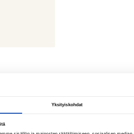
 tie 10 06400 Porvoo
Yksityiskohdat
oo
5905
itä
mme sisällön ja mainosten räätälöimiseen, sosiaalisen median