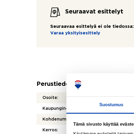
Seuraavat esittelyt
Seuraavaa esittelyä ei ole tiedossa:
Varaa yksityisesittely
Perustiedot
Osoite:
Annan
Suostumus
Kaupunginosa/kylä:
Haikk
Kohdenumero:
8050
Tämä sivusto käyttää eväste
Kerros:
2/2
Käytämme evästeitä tarjoama