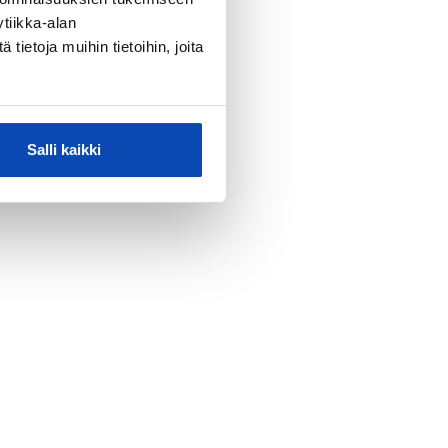
tiikka-alan
ietoja muihin tietoihin, joita
Salli kaikki