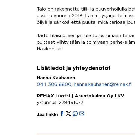
Talo on rakennettu tiili- ja puuverhoilulla b
uusittu vuonna 2018. Lämmitysjärjestelmäs
öljyä ja sähköä että puuta, mikä tarjoaa jo
Tartu tilaisuuteen ja tule tutustumaan tähän
puitteet viihtyisään ja toimivaan perhe-elä
Haikkoossa!
Lisätiedot ja yhteydenotot
Hanna Kauhanen
044 306 8800
,
hanna.kauhanen@remax.fi
REMAX Luotsi | Asuntokulma Oy LKV
y-tunnus: 2294910-2
Jaa linkki