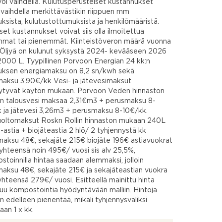
ä voi vaihdella. Kulutusperusteiset kustannukset
 vaihdella merkittävästikin riippuen mm
ksista, kulutustottumuksista ja henkilömääristä.
iset kustannukset voivat siis olla ilmoitettua
mat tai pienemmät. Kiinteistöveron määrä vuonna
Öljyä on kulunut syksystä 2024- kevääseen 2026
2000 L. Tyypillinen Porvoon Energian 24 kk:n
uksen energiamaksu on 8,2 sn/kwh sekä
aksu 3,90€/kk Vesi- ja jätevesimaksut
ytyvät käytön mukaan. Porvoon Veden hinnaston
n talousvesi maksaa 2,31€m3 + perusmaksu 8-
 ja jätevesi 3,26m3 + perusmaksu 8-10€/kk.
oltomaksut Roskn Rollin hinnaston mukaan 240L
-astia + biojäteastia 2 hlö/ 2 tyhjennystä kk
aksu 48€, sekajäte 215€ biojäte 196€ astiavuokrat
yhteensä noin 495€/ vuosi sis alv 25,5%,
toinnilla hintaa saadaan alemmaksi, jolloin
aksu 48€, sekajäte 215€ ja sekajäteastian vuokra
yhteensä 279€/ vuosi. Esitteellä mainittu hinta
uu kompostointia hyödyntävään malliin. Hintoja
n edelleen pienentää, mikäli tyhjennysväliksi
aan 1 x kk.