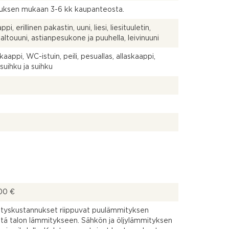
uksen mukaan 3-6 kk kaupanteosta.
pi, erillinen pakastin, uuni, liesi, liesituuletin,
altouuni, astianpesukone ja puuhella, leivinuuni
aappi, WC-istuin, peili, pesuallas, allaskaappi,
suihku ja suihku
00 €
tyskustannukset riippuvat puulämmityksen
tä talon lämmitykseen. Sähkön ja öljylämmityksen