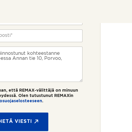
uan, että REMAX-välittäjä on minuun
eydessä. Olen tutustunut REMAXin
tosuojaselosteeseen
.
HETÄ VIESTI