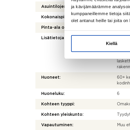
ja kävijämäärämme analysoim
Asuintilojen pinta-ala:
213 m
kumppaneillemme tietoja siitä
Kokonaispinta-ala:
213 m
olet antanut heille tai joita o
Pinta-ala on tarkistusmitattu:
Ei
Lisätietoja pinta-alasta:
Ei tar
Kiellä
kohtei
olenna
mittau
lasket
rakenn
Huoneet:
60+ ke
kodinho
Huoneluku:
6
Kohteen tyyppi:
Omako
Kohteen yleiskunto:
Tyydy
Vapautuminen:
Muu e