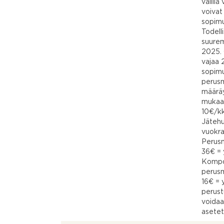
välill
voivat
sopimu
Todell
suurem
2025. 
vajaa 
sopim
perusm
määrä
mukaa
10€/kk
Jätehu
vuokra
Perusm
36€ = 
Kompos
perusm
16€ = 
perust
voidaa
asetet