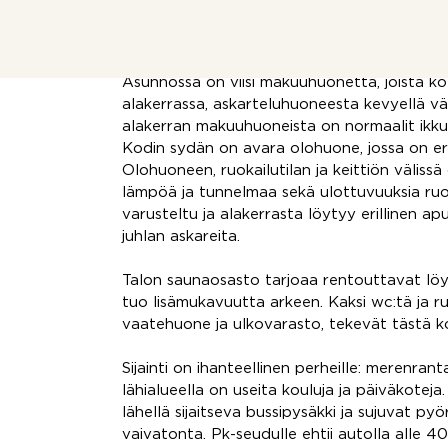
Talo on tilava ja valoisa ja sen suuret ikku
sisätiloihin.
Asunnossa on viisi makuuhuonetta, joista kol
alakerrassa, askarteluhuoneesta kevyellä vä
alakerran makuuhuoneista on normaalit ikkun
Kodin sydän on avara olohuone, jossa on er
Olohuoneen, ruokailutilan ja keittiön välissä
lämpöä ja tunnelmaa sekä ulottuvuuksia ruo
varusteltu ja alakerrasta löytyy erillinen apu
juhlan askareita.
Talon saunaosasto tarjoaa rentouttavat löyl
tuo lisämukavuutta arkeen. Kaksi wc:tä ja run
vaatehuone ja ulkovarasto, tekevät tästä k
Sijainti on ihanteellinen perheille: merenran
lähialueella on useita kouluja ja päiväkotej
lähellä sijaitseva bussipysäkki ja sujuvat pyör
vaivatonta. Pk-seudulle ehtii autolla alle 40