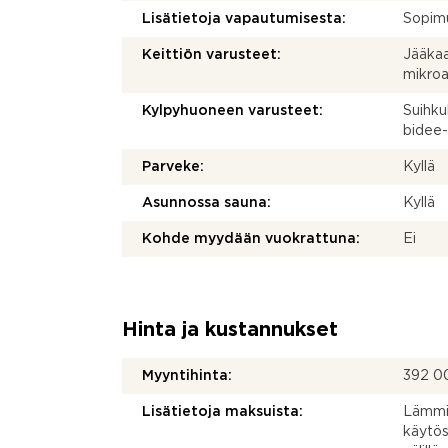
Lisätietoja vapautumisesta:
Sopim
Keittiön varusteet:
Jääkaap
mikroa
Kylpyhuoneen varusteet:
Suihkuk
bidee-
Parveke:
Kyllä
Asunnossa sauna:
Kyllä
Kohde myydään vuokrattuna:
Ei
Hinta ja kustannukset
Myyntihinta:
392 0
Lisätietoja maksuista:
Lämmi
käytös