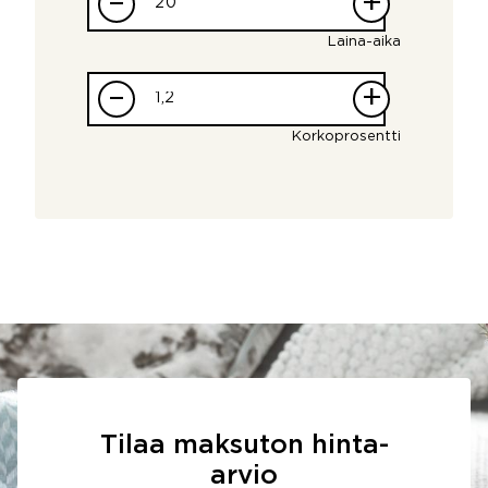
–
+
Laina-aika
–
+
Korkoprosentti
Tilaa maksuton hinta-
arvio