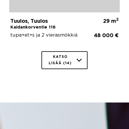
2
Tuulos, Tuulos
29 m
Kaidankorventie 116
tupa+et+s ja 2 vierasmökkiä
48 000 €
KATSO
LISÄÄ (14)