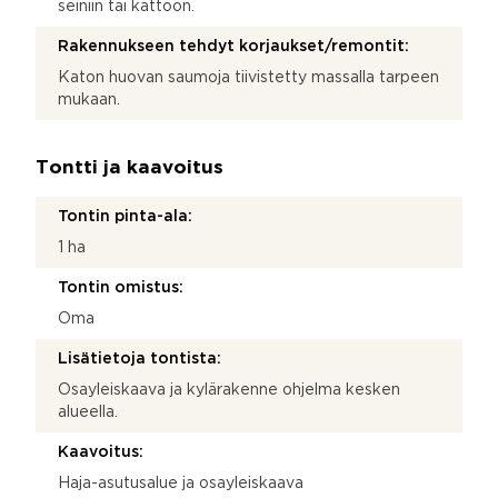
seiniin tai kattoon.
Rakennukseen tehdyt korjaukset/remontit:
Katon huovan saumoja tiivistetty massalla tarpeen
mukaan.
Tontti ja kaavoitus
Tontin pinta-ala:
1 ha
Tontin omistus:
Oma
Lisätietoja tontista:
Osayleiskaava ja kylärakenne ohjelma kesken
alueella.
Kaavoitus:
Haja-asutusalue ja osayleiskaava