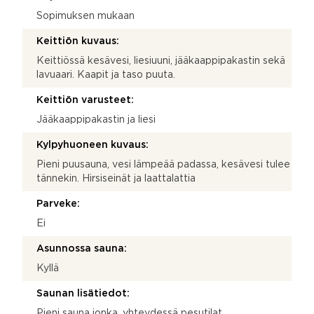
Sopimuksen mukaan
Keittiön kuvaus:
Keittiössä kesävesi, liesiuuni, jääkaappipakastin sekä
lavuaari. Kaapit ja taso puuta.
Keittiön varusteet:
Jääkaappipakastin ja liesi
Kylpyhuoneen kuvaus:
Pieni puusauna, vesi lämpeää padassa, kesävesi tulee
tännekin. Hirsiseinät ja laattalattia
Parveke:
Ei
Asunnossa sauna:
Kyllä
Saunan lisätiedot:
Pieni sauna jonka, yhteydessä pesutilat