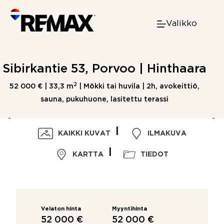
Skip
to
Valikko
content
Sibirkantie 53, Porvoo | Hinthaara
2
52 000 € |
33,3 m
| Mökki tai huvila | 2h, avokeittiö,
sauna, pukuhuone, lasitettu terassi
KAIKKI KUVAT
ILMAKUVA
KARTTA
TIEDOT
Velaton hinta
Myyntihinta
52 000 €
52 000 €