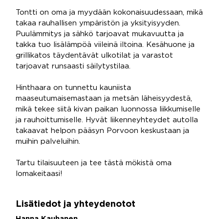
Tontti on oma ja myydään kokonaisuudessaan, mikä
takaa rauhallisen ympäristön ja yksityisyyden.
Puulämmitys ja sähkö tarjoavat mukavuutta ja
takka tuo lisälämpöä viileinä iltoina. Kesähuone ja
grillikatos täydentävät ulkotilat ja varastot
tarjoavat runsaasti säilytystilaa.
Hinthaara on tunnettu kauniista
maaseutumaisemastaan ja metsän läheisyydestä,
mikä tekee siitä kivan paikan luonnossa liikkumiselle
ja rauhoittumiselle. Hyvät liikenneyhteydet autolla
takaavat helpon pääsyn Porvoon keskustaan ja
muihin palveluihin.
Tartu tilaisuuteen ja tee tästä mökistä oma
lomakeitaasi!
Lisätiedot ja yhteydenotot
Hanna Kauhanen