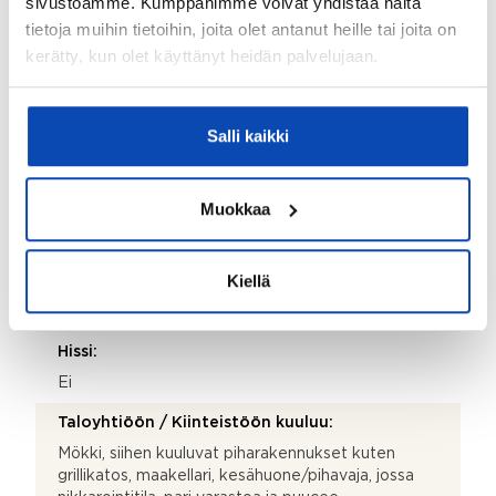
sivustoamme. Kumppanimme voivat yhdistää näitä
tietoja muihin tietoihin, joita olet antanut heille tai joita on
1982
kerätty, kun olet käyttänyt heidän palvelujaan.
Rakennus- ja pintamateriaalit:
Puu ja hirsi
Salli kaikki
Kattotyyppi:
Harjakatto
Muokkaa
Katemateriaali:
Huopa
Kiellä
Lämmitysjärjestelmä:
Puu ja sähkö
Hissi:
Ei
Taloyhtiöön / Kiinteistöön kuuluu:
Mökki, siihen kuuluvat piharakennukset kuten
grillikatos, maakellari, kesähuone/pihavaja, jossa