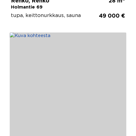
Renko, Renko
28 m
Holmantie 69
tupa, keittonurkkaus, sauna
49 000 €