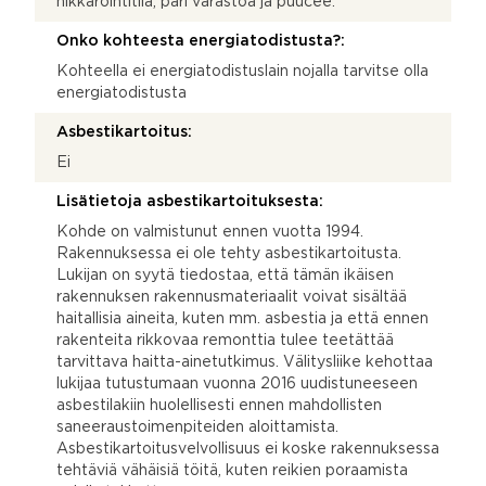
nikkarointitila, pari varastoa ja puucee.
Onko kohteesta energiatodistusta?:
Kohteella ei energiatodistuslain nojalla tarvitse olla
energiatodistusta
Asbestikartoitus:
Ei
Lisätietoja asbestikartoituksesta:
Kohde on valmistunut ennen vuotta 1994.
Rakennuksessa ei ole tehty asbestikartoitusta.
Lukijan on syytä tiedostaa, että tämän ikäisen
rakennuksen rakennusmateriaalit voivat sisältää
haitallisia aineita, kuten mm. asbestia ja että ennen
rakenteita rikkovaa remonttia tulee teetättää
tarvittava haitta-ainetutkimus. Välitysliike kehottaa
lukijaa tutustumaan vuonna 2016 uudistuneeseen
asbestilakiin huolellisesti ennen mahdollisten
saneeraustoimenpiteiden aloittamista.
Asbestikartoitusvelvollisuus ei koske rakennuksessa
tehtäviä vähäisiä töitä, kuten reikien poraamista