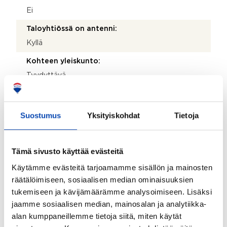
Ei
Taloyhtiössä on antenni:
Kyllä
Kohteen yleiskunto:
Tyydyttävä
Kohde myydään kalustettuna:
Kyllä
Suostumus
Yksityiskohdat
Tietoja
Kiinteistö
Tämä sivusto käyttää evästeitä
Kiinteistötunnus:
Käytämme evästeitä tarjoamamme sisällön ja mainosten
638-405-1-184
räätälöimiseen, sosiaalisen median ominaisuuksien
tukemiseen ja kävijämäärämme analysoimiseen. Lisäksi
Valmistumisvuosi:
jaamme sosiaalisen median, mainosalan ja analytiikka-
1982
alan kumppaneillemme tietoja siitä, miten käytät
Käyttöönottovuosi: