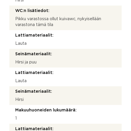
Hirsi
WC:n lisätiedot:
Pikku varastossa ollut kuivawc, nykyisellään
varastona tämä tila
Lattiamateriaalit:
Lauta
Seinämateriaalit:
Hirsi ja puu
Lattiamateriaalit:
Lauta
Seinämateriaalit:
Hirsi
Makuuhuoneiden lukumäärä:
1
Lattiamateriaalit: