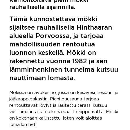
Remontoitava pieni mökki
rauhallisella sijainnilla.
Tämä kunnostettava mökki
sijaitsee rauhallisella Hinthaaran
alueella Porvoossa, ja tarjoaa
mahdollisuuden rentoutua
luonnon keskellä. Mökki on
rakennettu vuonna 1982 ja sen
lämminhenkinen tunnelma kutsuu
nauttimaan lomasta.
Mökissä on avokeittiö, jossa on kesävesi, liesiuuni ja
jääkaappipakastin. Pieni puusauna tarjoaa
rentouttavat löylyt ja lasitettu terassi kutsuu
viettämään aikaa ulkona säästä riippumatta. Mökki
on kokonaan kalustettu, joten voit aloittaa
lomailun heti.