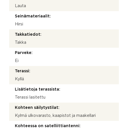
Lauta
Seinämateriaalit:
Hirsi
Takkatiedot:
Takka
Parveke:
Ei
Terassi:
Kyllä
Lisätietoja terassista:
Terassi lasitettu
Kohteen säilytystilat:
Kylmä ulkovarasto, kaapistot ja maakellari
Kohteessa on satelliittiantenni: