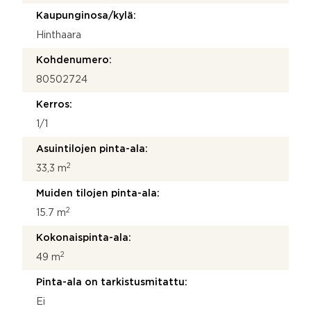
o
Kaupunginosa/kylä:
Hinthaara
Kohdenumero:
80502724
Kerros:
1/1
Asuintilojen pinta-ala:
2
33,3 m
Muiden tilojen pinta-ala:
2
15.7 m
Kokonaispinta-ala:
2
49 m
Pinta-ala on tarkistusmitattu:
Ei