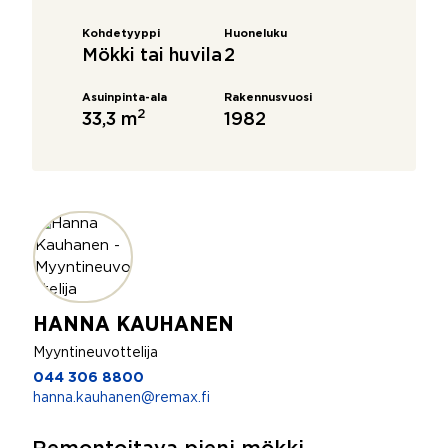
Kohdetyyppi
Huoneluku
Mökki tai huvila
2
Asuinpinta-ala
Rakennusvuosi
2
33,3 m
1982
HANNA KAUHANEN
Myyntineuvottelija
044 306 8800
hanna.kauhanen@remax.fi