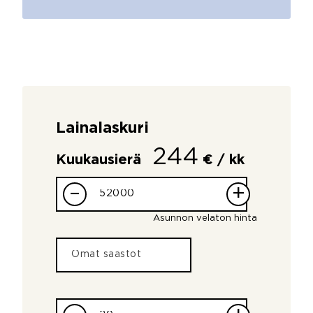
Lainalaskuri
244
Kuukausierä
€ / kk
–
+
Asunnon velaton hinta