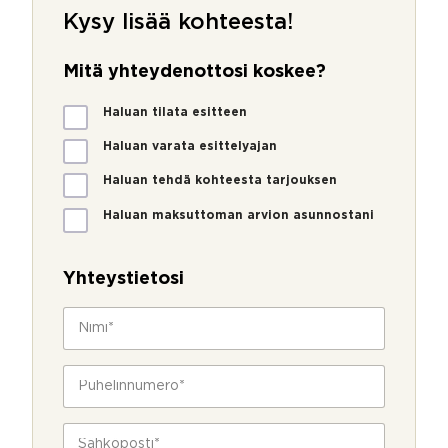
Kysy lisää kohteesta!
Mitä yhteydenottosi koskee?
M
Haluan tilata esitteen
i
t
Haluan varata esittelyajan
ä
Haluan tehdä kohteesta tarjouksen
y
h
Haluan maksuttoman arvion asunnostani
t
e
y
Yhteystietosi
d
e
N
n
i
o
m
t
i
P
t
*
u
o
h
s
e
S
i