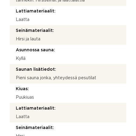
tännekin. Hirsiseinät ja laattalattia
Lattiamateriaalit:
Laatta
Seinämateriaalit:
Hirsi ja lauta
Asunnossa sauna:
Kyllä
Saunan lisätiedot:
Pieni sauna jonka, yhteydessä pesutilat
Kiuas:
Puukiuas
Lattiamateriaalit:
Laatta
Seinämateriaalit: