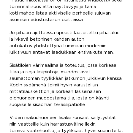
Tilasuunnittelussa on onnistuneesti yhdistetty sekä
toiminnallisuus että näyttävyys ja tämä
koti mahdollistaa aktiiviselle perheelle sujuvan
asumisen edustustason puitteissa.
Jo pihaan ajettaessa upeasti laatoitettu piha-alue
ja jykevä betoninen kahden auton
autokatos yhdistettynä tummaan moderniin
julkisivuun antavat laadukkaan ensivaikutelman.
Sisätilojen värimaailma ja toteutus, jossa korkeaa
tilaa ja isoja lasipintoja, muodostavat
saumattoman tyylikkään jatkumon julkisivun kanssa.
Kodin sydämenä toimii hyvin varustellun
mittatilauskeittiön ja korkean lasiseinäisen
olohuoneen muodostama tila, josta on käynti
suojaiselle sisäpihan terassipatiolle.
Viiden makuuhuoneen lisäksi runsaat säilytystilat
niin vaatteille kuin harrastusvälineillekin,
toimiva vaatehuolto, ja tyylikkäät hyvin suunnitellut