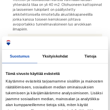
yhtenäistä tilaa on yli 40 m2. Olohuoneen kattopinnat
ja lasiseinien tukipilarit on päällystetty
arkkitehtonisella rimoitetulla akustiikkapaneelilla
jonka kanssa toiseen kerrokseen johtava
avoportaikko tunnelmavaloineen luo arvokkaan
ilmapiirin.
Makuuhuoneen lisätiedot:
Tässä kodissa on peräti viisi makuuhuoneiksi sopivaa
tilaa, jotka tarvittaessa toimivat myös työhuoneina tai
kotitoimistoina. Makuuhuoneet on ajatuksella
Suostumus
Yksityiskohdat
Tietoja
sijoitettu eri puolille rakennusta niin, että yksityisyys
ja perheen vuorokausirytmit on helppo ottaa
huomioon.
Tämä sivusto käyttää evästeitä
Makuuhuoneiden lukumäärä:
Käytämme evästeitä tarjoamamme sisällön ja mainosten
5
räätälöimiseen, sosiaalisen median ominaisuuksien
tukemiseen ja kävijämäärämme analysoimiseen. Lisäksi
Muut tilat:
jaamme sosiaalisen median, mainosalan ja analytiikka-
Perinteisten asuintilojen lisäksi sisään tultaessa on iso
alan kumppaneillemme tietoja siitä, miten käytät
eteisaula ja tekninen tila. Myös 2. kerroksessa on