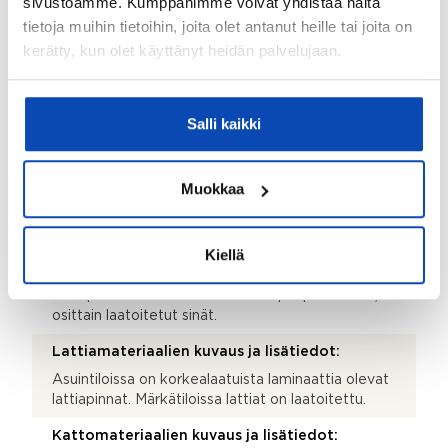
sivustoamme. Kumppanimme voivat yhdistää näitä
tilava aula, josta on käynnit kerroksen muihin
huoneisiin ja tiloihin. Lisäksi lämmin varasto ja peräti
tietoja muihin tietoihin, joita olet antanut heille tai joita on
67 m2 kokoinen autokatos.
kerätty, kun olet käyttänyt heidän palvelujaan.
Terassi:
Kyllä
Salli kaikki
Lisätietoja terassista:
Koko talon ympäri kiertää kestopuusta tehty
Muokkaa
käytännöllinen terassipatio.
Seinämateriaalien kuvaus ja lisätiedot:
Kiellä
Asuintilojen seinäpinnat ovat pääosin valkoisiksi
maalatut. Märkätiloissa on tyylikkäästi laatoitetut
seinäpinnat. Saunassa on osittain puupaneloidut,
osittain laatoitetut sinät.
Lattiamateriaalien kuvaus ja lisätiedot:
Asuintiloissa on korkealaatuista laminaattia olevat
lattiapinnat. Märkätiloissa lattiat on laatoitettu.
Kattomateriaalien kuvaus ja lisätiedot: