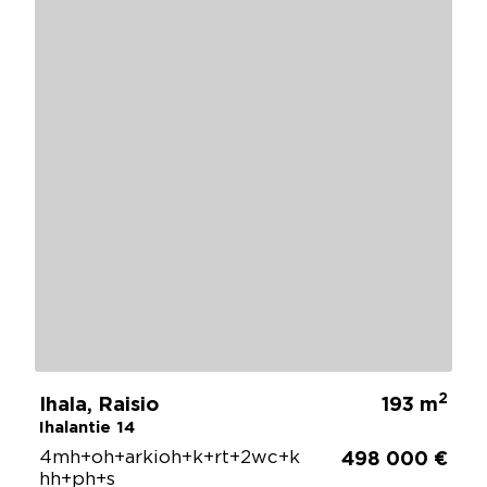
2
Ihala, Raisio
193 m
Ihalantie 14
4mh+oh+arkioh+k+rt+2wc+k
498 000 €
hh+ph+s