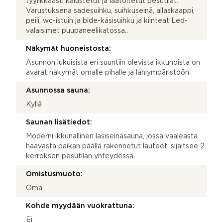
tyylikkäästi kalustetut ja laatoitetut pesutilat.
Varustuksena sadesuihku, suihkuseinä, allaskaappi,
peili, wc-istuin ja bide-käsisuihku ja kiinteät Led-
valaisimet puupaneelikatossa..
Näkymät huoneistosta:
Asunnon lukuisista eri suuntiin olevista ikkunoista on
avarat näkymät omalle pihalle ja lähiympäristöön.
Asunnossa sauna:
Kyllä
Saunan lisätiedot:
Moderni ikkunallinen lasiseinäsauna, jossa vaaleasta
haavasta paikan päällä rakennetut lauteet, sijaitsee 2.
kerroksen pesutilan yhteydessä.
Omistusmuoto:
Oma
Kohde myydään vuokrattuna:
Ei