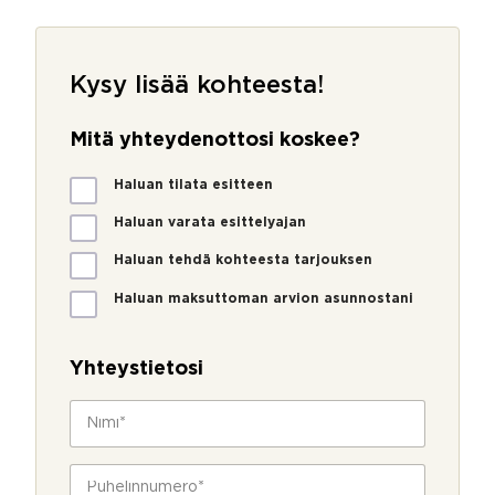
Kysy lisää kohteesta!
Mitä yhteydenottosi koskee?
M
Haluan tilata esitteen
i
t
Haluan varata esittelyajan
ä
Haluan tehdä kohteesta tarjouksen
y
h
Haluan maksuttoman arvion asunnostani
t
e
y
Yhteystietosi
d
e
N
n
i
o
m
t
i
P
t
*
u