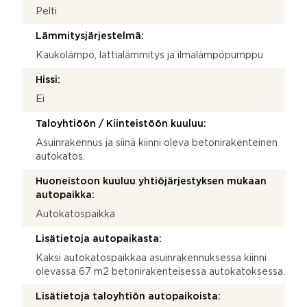
Pelti
Lämmitysjärjestelmä:
Kaukolämpö, lattialämmitys ja ilmalämpöpumppu
Hissi:
Ei
Taloyhtiöön / Kiinteistöön kuuluu:
Asuinrakennus ja siinä kiinni oleva betonirakenteinen
autokatos.
Huoneistoon kuuluu yhtiöjärjestyksen mukaan
autopaikka:
Autokatospaikka
Lisätietoja autopaikasta:
Kaksi autokatospaikkaa asuinrakennuksessa kiinni
olevassa 67 m2 betonirakenteisessa autokatoksessa.
Lisätietoja taloyhtiön autopaikoista: