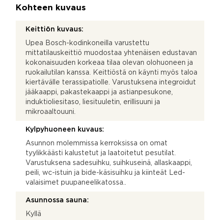
Kohteen kuvaus
Keittiön kuvaus:
Upea Bosch-kodinkoneilla varustettu
mittatilauskeittiö muodostaa yhtenäisen edustavan
kokonaisuuden korkeaa tilaa olevan olohuoneen ja
ruokailutilan kanssa. Keittiöstä on käynti myös taloa
kiertävälle terassipatiolle. Varustuksena integroidut
jääkaappi, pakastekaappi ja astianpesukone,
induktioliesitaso, liesituuletin, erillisuuni ja
mikroaaltouuni.
Kylpyhuoneen kuvaus:
Asunnon molemmissa kerroksissa on omat
tyylikkäästi kalustetut ja laatoitetut pesutilat.
Varustuksena sadesuihku, suihkuseinä, allaskaappi,
peili, wc-istuin ja bide-käsisuihku ja kiinteät Led-
valaisimet puupaneelikatossa..
Asunnossa sauna:
Kyllä