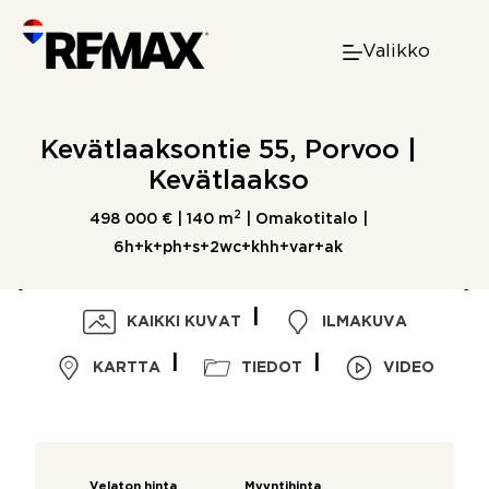
Skip
to
Valikko
content
Kevätlaaksontie 55, Porvoo |
Kevätlaakso
2
498 000 € |
140 m
| Omakotitalo |
6h+k+ph+s+2wc+khh+var+ak
KAIKKI KUVAT
ILMAKUVA
KARTTA
TIEDOT
VIDEO
Velaton hinta
Myyntihinta