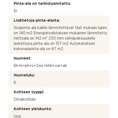
Pinta-ala on tarkistusmitattu:
Ei
Lisätietoja pinta-alasta:
Sisäpinta-ala kaikki lämmitettävät tilat mukaan lujien
on 140 m2 Energiatodistuksen mukainen lämmitetty
2
nettoala on 142 m
250 mm seinäpaksuudella
laskettuna pinta-ala on 157 m2 Autokatoksen
kokonaispinta-ala on 67 m2
Huoneet:
6h+k+ph+s+2wc+khh+var+ak
Huoneluku:
6
Kohteen tyyppi:
Omakotitalo
Kohteen yleiskunto:
Uusi