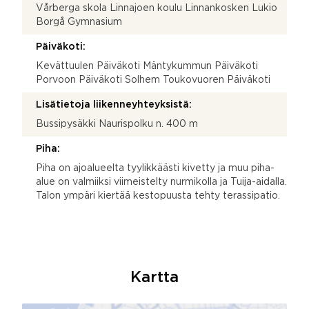
Vårberga skola Linnajoen koulu Linnankosken Lukio
Borgå Gymnasium
Päiväkoti:
Kevättuulen Päiväkoti Mäntykummun Päiväkoti
Porvoon Päiväkoti Solhem Toukovuoren Päiväkoti
Lisätietoja liikenneyhteyksistä:
Bussipysäkki Naurispolku n. 400 m
Piha:
Piha on ajoalueelta tyylikkäästi kivetty ja muu piha-
alue on valmiiksi viimeistelty nurmikolla ja Tuija-aidalla.
Talon ympäri kiertää kestopuusta tehty terassipatio.
Kartta