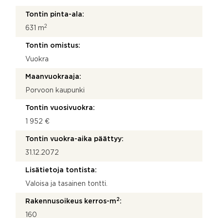
Tontin pinta-ala:
2
631 m
Tontin omistus:
Vuokra
Maanvuokraaja:
Porvoon kaupunki
Tontin vuosivuokra:
1 952 €
Tontin vuokra-aika päättyy:
31.12.2072
Lisätietoja tontista:
Valoisa ja tasainen tontti.
2
Rakennusoikeus kerros-m
:
160