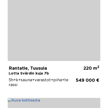
2
Rantatie, Tuusula
220 m
Lotta Svärdin kuja 7b
5h+k+sauna+varastot+piha+te
549 000 €
rassi