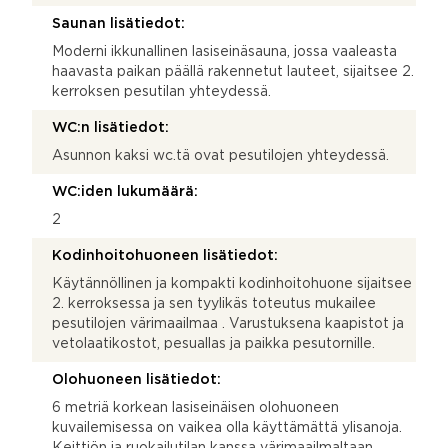
Saunan lisätiedot:
Moderni ikkunallinen lasiseinäsauna, jossa vaaleasta
haavasta paikan päällä rakennetut lauteet, sijaitsee 2.
kerroksen pesutilan yhteydessä.
WC:n lisätiedot:
Asunnon kaksi wc.tä ovat pesutilojen yhteydessä.
WC:iden lukumäärä:
2
Kodinhoitohuoneen lisätiedot:
Käytännöllinen ja kompakti kodinhoitohuone sijaitsee
2. kerroksessa ja sen tyylikäs toteutus mukailee
pesutilojen värimaailmaa . Varustuksena kaapistot ja
vetolaatikostot, pesuallas ja paikka pesutornille.
Olohuoneen lisätiedot:
6 metriä korkean lasiseinäisen olohuoneen
kuvailemisessa on vaikea olla käyttämättä ylisanoja.
Keittiön ja ruokailutilan kanssa värimaailmaltaan