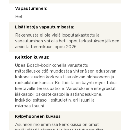
Vapautuminen:
Heti
Lisätietoja vapautumisesta:
Rakennusta ei ole vielä lopputarkastettu ja
vapautuminen voi olla heti lopputarkastuksen jälkeen
arviolta tammikuun loppu 2026.
Keittiön kuvaus:
Upea Bosch-kodinkoneilla varustettu
mittatilauskeittiö muodostaa yhtenäisen edustavan
kokonaisuuden korkeaa tilaa olevan olohuoneen ja
ruokailutilan kanssa. Keittiöstä on käynti myös taloa
kiertävälle terassipatiolle. Varustuksena integroidut
jääkaappi, pakastekaappi ja astianpesukone,
induktioliesitaso, liesituuletin, erillisuuni ja
mikroaaltouuni.
Kylpyhuoneen kuvaus:
Asunnon molemmissa kerroksissa on omat