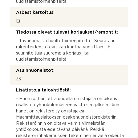
uudistamistoimenpiteitä
Asbestikartoitus:
Ei
Tiedossa olevat tulevat korjaukset/remontit:
- Tavanomaisia huoltotoimenpiteitä - Seurataan
rakenteiden ja tekniikan kuntoa vuosittain - Ei
suunniteltuja suurempia korjaus- tai
uudistamistoimenpiteitä
Asuinhuoneistot:
33
Lisätietoja taloyhtiöstä:
- Huomioithan, että uudella omistajalla on oikeus
osallistua yhtiökokoukseen vasta sen jälkeen, kun
hänet on rekisteröity omistajaksi
Maanmittauslaitoksen osakehuoneistorekisteriin.
Rekisteröinnin on oltava valmis viimeistään
yhtiökokousta edeltävänä päivänä. Pelkkä
rekisteröintihakemuksen tekeminen ei vielä oikeuta