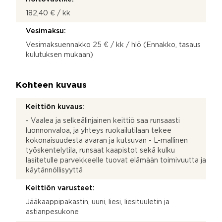
182,40 € / kk
Vesimaksu:
Vesimaksuennakko 25 € / kk / hlö (Ennakko, tasaus
kulutuksen mukaan)
Kohteen kuvaus
Keittiön kuvaus:
- Vaalea ja selkeälinjainen keittiö saa runsaasti
luonnonvaloa, ja yhteys ruokailutilaan tekee
kokonaisuudesta avaran ja kutsuvan - L-mallinen
työskentelytila, runsaat kaapistot sekä kulku
lasitetulle parvekkeelle tuovat elämään toimivuutta ja
käytännöllisyyttä
Keittiön varusteet:
Jääkaappipakastin, uuni, liesi, liesituuletin ja
astianpesukone