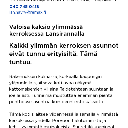
040 745 0418
jan.hayry@remax.fi
Valoisa kaksio ylimmässä
kerroksessa Länsirannalla
Kaikki ylimmän kerroksen asunnot
eivät tunnu erityisiltä. Tämä
tuntuu.
Rakennuksen kulmassa, korkealla kaupungin
yläpuolella sijaitseva koti avaa näkymät
kattomaisemien yli aina Taidetehtaan suuntaan ja
joelle asti. Tunnelma muistuttaa enemmän pientä
penthouse-asuntoa kuin perinteistä kaksiota.
Tämä koti sijaitsee viidennessä ja samalla ylimmässä
kerroksessa yhdellä Porvoon halutuimmista ja
kehittyvimmistä asuinalueista. Suuret ikkunapinnat