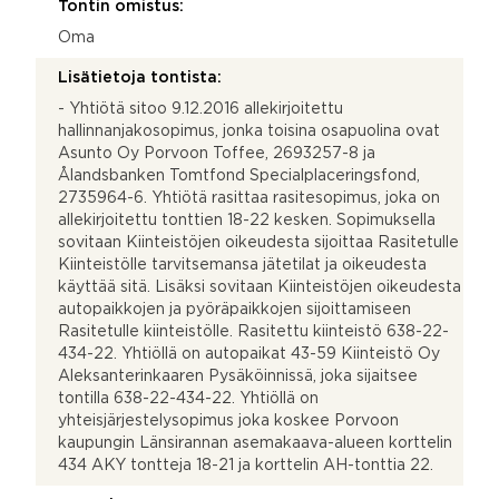
Tontin omistus:
Oma
Lisätietoja tontista:
- Yhtiötä sitoo 9.12.2016 allekirjoitettu
hallinnanjakosopimus, jonka toisina osapuolina ovat
Asunto Oy Porvoon Toffee, 2693257-8 ja
Ålandsbanken Tomtfond Specialplaceringsfond,
2735964-6. Yhtiötä rasittaa rasitesopimus, joka on
allekirjoitettu tonttien 18-22 kesken. Sopimuksella
sovitaan Kiinteistöjen oikeudesta sijoittaa Rasitetulle
Kiinteistölle tarvitsemansa jätetilat ja oikeudesta
käyttää sitä. Lisäksi sovitaan Kiinteistöjen oikeudesta
autopaikkojen ja pyöräpaikkojen sijoittamiseen
Rasitetulle kiinteistölle. Rasitettu kiinteistö 638-22-
434-22. Yhtiöllä on autopaikat 43-59 Kiinteistö Oy
Aleksanterinkaaren Pysäköinnissä, joka sijaitsee
tontilla 638-22-434-22. Yhtiöllä on
yhteisjärjestelysopimus joka koskee Porvoon
kaupungin Länsirannan asemakaava-alueen korttelin
434 AKY tontteja 18-21 ja korttelin AH-tonttia 22.