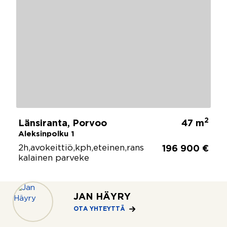
2
Länsiranta, Porvoo
47 m
Aleksinpolku 1
2h,avokeittiö,kph,eteinen,rans
196 900 €
kalainen parveke
JAN HÄYRY
OTA YHTEYTTÄ