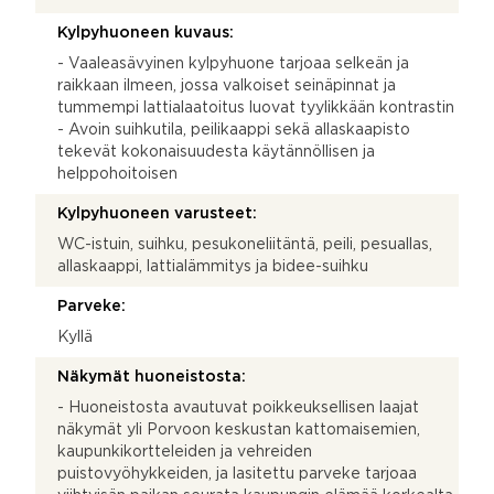
Kylpyhuoneen kuvaus:
- Vaaleasävyinen kylpyhuone tarjoaa selkeän ja
raikkaan ilmeen, jossa valkoiset seinäpinnat ja
tummempi lattialaatoitus luovat tyylikkään kontrastin
- Avoin suihkutila, peilikaappi sekä allaskaapisto
tekevät kokonaisuudesta käytännöllisen ja
helppohoitoisen
Kylpyhuoneen varusteet:
WC-istuin, suihku, pesukoneliitäntä, peili, pesuallas,
allaskaappi, lattialämmitys ja bidee-suihku
Parveke:
Kyllä
Näkymät huoneistosta:
- Huoneistosta avautuvat poikkeuksellisen laajat
näkymät yli Porvoon keskustan kattomaisemien,
kaupunkikortteleiden ja vehreiden
puistovyöhykkeiden, ja lasitettu parveke tarjoaa