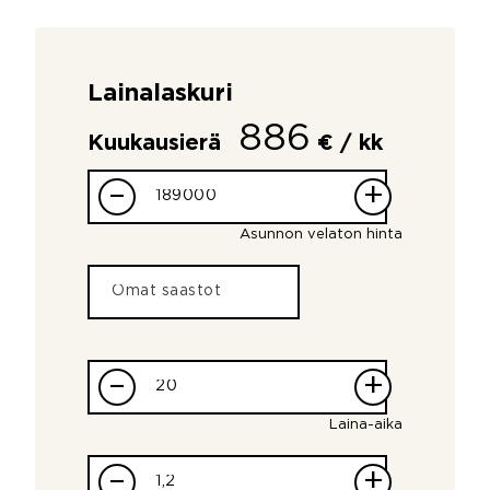
Lainalaskuri
886
Kuukausierä
€ / kk
–
+
Asunnon velaton hinta
–
+
Laina-aika
–
+