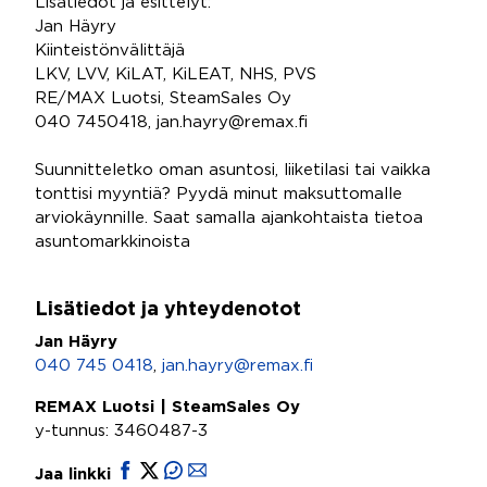
Lisätiedot ja esittelyt:
Jan Häyry
Kiinteistönvälittäjä
LKV, LVV, KiLAT, KiLEAT, NHS, PVS
RE/MAX Luotsi, SteamSales Oy
040 7450418, jan.hayry@remax.fi
Suunnitteletko oman asuntosi, liiketilasi tai vaikka
tonttisi myyntiä? Pyydä minut maksuttomalle
arviokäynnille. Saat samalla ajankohtaista tietoa
asuntomarkkinoista
Lisätiedot ja yhteydenotot
Jan Häyry
040 745 0418
,
jan.hayry@remax.fi
REMAX Luotsi | SteamSales Oy
y-tunnus: 3460487-3
Jaa linkki