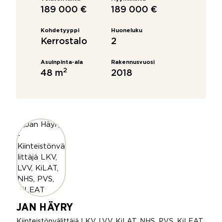
189 000 €
189 000 €
Kohdetyyppi
Huoneluku
Kerrostalo
2
Asuinpinta-ala
Rakennusvuosi
2
48 m
2018
JAN HÄYRY
Kiinteistönvälittäjä LKV, LVV, KiLAT, NHS, PVS, KiLEAT