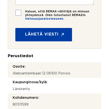
r
t
i
o
i
*
*
T
Haluan, että REMAX-välittäjä on minuun
i
yhteydessä. Olen tutustunut REMAXin
tietosuojaselosteeseen
.
e
N
t
i
o
m
s
LÄHETÄ VIESTI
i
u
N
o
i
j
m
a
i
Perustiedot
*
P
u
Osoite:
h
Aleksanterinkaari 12 06100 Porvoo
e
l
Kaupunginosa/kylä:
i
n
Länsiranta
n
u
Kohdenumero:
m
80511599
e