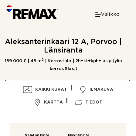
Skip
to
Valikko
content
Aleksanterinkaari 12 A, Porvoo |
Länsiranta
2
189 000 € |
48 m
| Kerrostalo | 2h+kt+kph+las.p (ylin
kerros 5krs.)
KAIKKI KUVAT
ILMAKUVA
KARTTA
TIEDOT
Velaton hinta
Myyntihinta