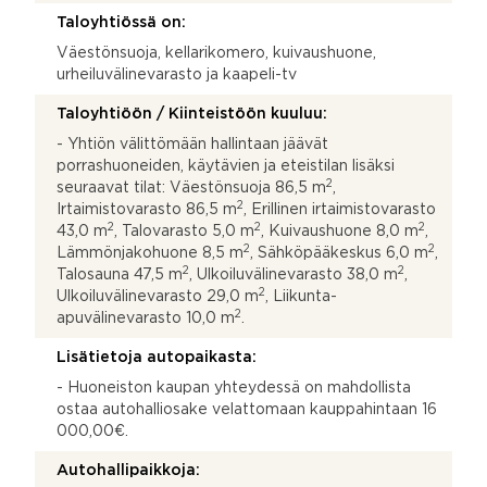
Taloyhtiössä on:
Väestönsuoja, kellarikomero, kuivaushuone,
urheiluvälinevarasto ja kaapeli-tv
Taloyhtiöön / Kiinteistöön kuuluu:
- Yhtiön välittömään hallintaan jäävät
porrashuoneiden, käytävien ja eteistilan lisäksi
2
seuraavat tilat: Väestönsuoja 86,5 m
,
2
Irtaimistovarasto 86,5 m
, Erillinen irtaimistovarasto
2
2
2
43,0 m
, Talovarasto 5,0 m
, Kuivaushuone 8,0 m
,
2
2
Lämmönjakohuone 8,5 m
, Sähköpääkeskus 6,0 m
,
2
2
Talosauna 47,5 m
, Ulkoiluvälinevarasto 38,0 m
,
2
Ulkoiluvälinevarasto 29,0 m
, Liikunta-
2
apuvälinevarasto 10,0 m
.
Lisätietoja autopaikasta:
- Huoneiston kaupan yhteydessä on mahdollista
ostaa autohalliosake velattomaan kauppahintaan 16
000,00€.
Autohallipaikkoja: