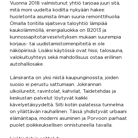
Vuonna 2018 valmistunut yhtiö tarjoaa juuri sitä,
mitä moni uudelta kodilta nykyään hakee:
huoletonta asumista ilman suuria remonttihuolia.
Omalla tontilla sijaitseva taloyhtiö lämpiää
kaukolämmöllä, energialuokka on B2013 ja
kunnossapitotarveselvityksen mukaan suurempia
korjaus- tai uudistamistoimenpiteitä ei ole
näköpiirissä. Lisäksi käytössä ovat hissi, talosauna,
valokuituyhteys sekä mahdollisuus ostaa erillinen
autohalliosake.
Länsiranta on yksi niistä kaupunginosista, joiden
suosio ei perustu sattumaan. Jokirannan
ulkoilureitit, ravintolat, kahvilat, Taidetehdas ja
keskustan palvelut löytyvät kaikki
kävelyetäisyydeltä. Silti kotiin palatessa tunnelma
on yllättävän rauhallinen. Tässä yhdistyvät urbaani
elämäntapa, moderni asuminen ja Porvoon parhaat
puolet poikkeuksellisen onnistuneella tavalla.