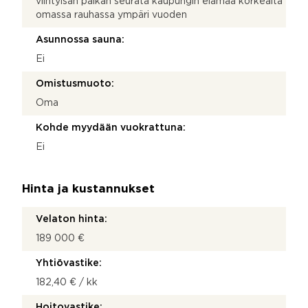
viihtyisän paikan seurata kaupungin elämää korkealta
omassa rauhassa ympäri vuoden
Asunnossa sauna:
Ei
Omistusmuoto:
Oma
Kohde myydään vuokrattuna:
Ei
Hinta ja kustannukset
Velaton hinta:
189 000 €
Yhtiövastike:
182,40 € / kk
Hoitovastike: