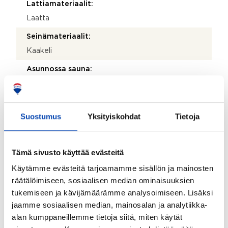
Lattiamateriaalit:
Laatta
Seinämateriaalit:
Kaakeli
Asunnossa sauna:
Ei
Olohuoneen lisätiedot:
Suostumus
Yksityiskohdat
Tietoja
- Suuret ikkunat tuovat olohuoneeseen runsaasti
luonnonvaloa ja ruokailutilasta avautuvat
kaupunkinäkymät tekevät arjesta poikkeuksellisen
viihtyisää - Avara oleskelu- ja ruokailualue
Tämä sivusto käyttää evästeitä
muodostavat yhtenäisen kokonaisuuden, jossa tilan
tuntu jatkuu ikkunoiden kautta ulos
Käytämme evästeitä tarjoamamme sisällön ja mainosten
räätälöimiseen, sosiaalisen median ominaisuuksien
Lattiamateriaalit:
tukemiseen ja kävijämäärämme analysoimiseen. Lisäksi
Parketti
jaamme sosiaalisen median, mainosalan ja analytiikka-
alan kumppaneillemme tietoja siitä, miten käytät
Seinämateriaalit: