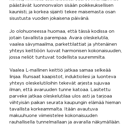
päästävät luonnonvalon sisään poikkeuksellisen
kauniisti, ja korkea sijainti tekee maisemasta osan
sisustusta vuoden jokaisena päivänä.
Jo olohuoneessa huomaa, että tässä kodissa on
jotain tavallista parempaa. Avara oleskelutila,
vaalea sävymaailma, parkettilattiat ja yhtenäinen
yhteys keittiöön luovat harmonisen kokonaisuuden,
jossa neliöt tuntuvat todellista suuremmilta.
Vaalea L-mallinen keittiö jatkaa samaa selkeää
linjaa. Runsaat kaapistot, induktioliesi ja luonteva
yhteys oleskelutiloihin tekevät arjesta sujuvaa
ilman, että avaruuden tunne katoaa. Lasitettu
parveke jatkaa oleskelutilaa ulos asti ja tarjoaa
viihtyisän paikan seurata kaupungin elämää hieman
tavallista korkeammalta. Itään avautuva
makuuhuone viimeistelee kokonaisuuden
rauhallisella tunnelmallaan ja avaralla näkymällään.