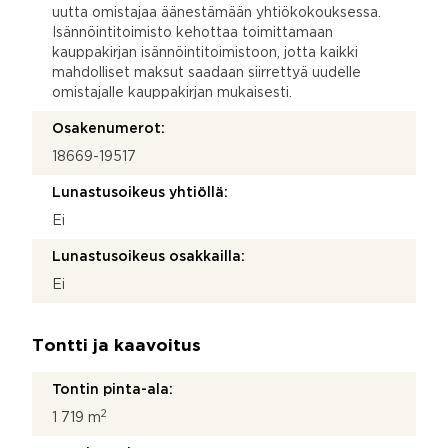
uutta omistajaa äänestämään yhtiökokouksessa.
Isännöintitoimisto kehottaa toimittamaan
kauppakirjan isännöintitoimistoon, jotta kaikki
mahdolliset maksut saadaan siirrettyä uudelle
omistajalle kauppakirjan mukaisesti.
Osakenumerot:
18669-19517
Lunastusoikeus yhtiöllä:
Ei
Lunastusoikeus osakkailla:
Ei
Tontti ja kaavoitus
Tontin pinta-ala:
2
1 719 m