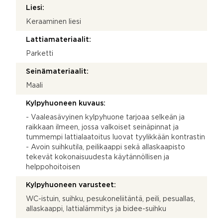
Liesi:
Keraaminen liesi
Lattiamateriaalit:
Parketti
Seinämateriaalit:
Maali
Kylpyhuoneen kuvaus:
- Vaaleasävyinen kylpyhuone tarjoaa selkeän ja
raikkaan ilmeen, jossa valkoiset seinäpinnat ja
tummempi lattialaatoitus luovat tyylikkään kontrastin
- Avoin suihkutila, peilikaappi sekä allaskaapisto
tekevät kokonaisuudesta käytännöllisen ja
helppohoitoisen
Kylpyhuoneen varusteet:
WC-istuin, suihku, pesukoneliitäntä, peili, pesuallas,
allaskaappi, lattialämmitys ja bidee-suihku