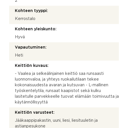
2
Kohteen tyyppi:
Kerrostalo
Kohteen yleiskunto:
Hyvä
Vapautuminen:
Heti
Keittiön kuvaus:
- Vaalea ja selkeälinjainen keittiö saa runsaasti
luonnonvaloa, ja yhteys ruokailutilaan tekee
kokonaisuudesta avaran ja kutsuvan - L-mallinen
työskentelytila, runsaat kaapistot sekä kulku
lasitetulle parvekkeelle tuovat elämään toimivuutta ja
käytännöllisyyttä
Keittiön varusteet:
Jääkaappipakastin, uuni, liesi, liesituuletin ja
astianpesukone