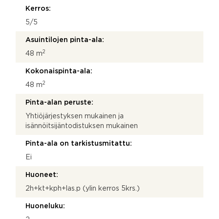
r
Kerros:
o
5/5
Asuintilojen pinta-ala:
2
48 m
Kokonaispinta-ala:
2
48 m
Pinta-alan peruste:
Yhtiöjärjestyksen mukainen ja
isännöitsijäntodistuksen mukainen
Pinta-ala on tarkistusmitattu:
Ei
Huoneet:
2h+kt+kph+las.p (ylin kerros 5krs.)
Huoneluku: