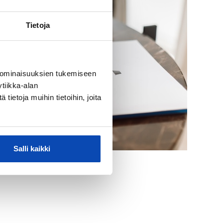
Tietoja
 ominaisuuksien tukemiseen
tiikka-alan
ietoja muihin tietoihin, joita
Salli kaikki