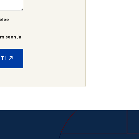
elee
umiseen ja
TI