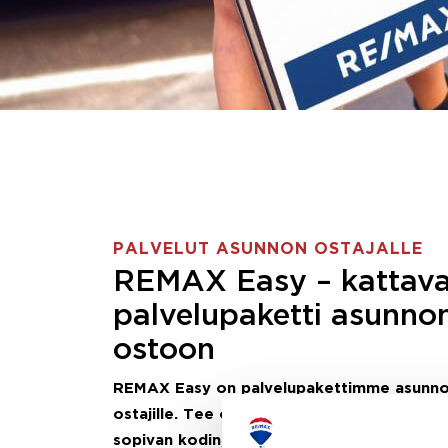
PALVELUT ASUNNON OSTAJALLE
REMAX Easy – kattav
palvelupaketti asunno
ostoon
REMAX Easy on palvelupakettimme asunn
ostajille.
Tee ostotoimeksianto ja etsimme j
sopivan kodin, eikä sinun tarvitse nähdä va