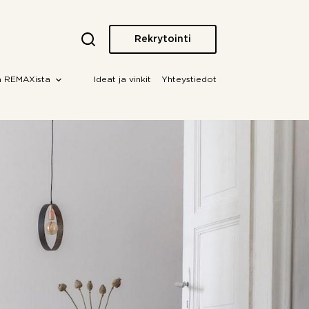
Rekrytointi
a REMAXista
Ideat ja vinkit
Yhteystiedot