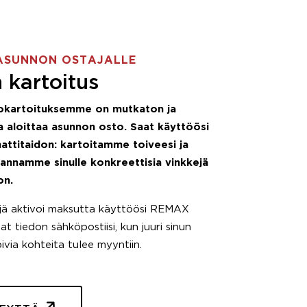
ASUNNON OSTAJALLE
 kartoitus
okartoituksemme on mutkaton ja
 aloittaa asunnon osto. Saat käyttöösi
attitaidon: kartoitamme toiveesi ja
 annamme sinulle konkreettisia vinkkejä
on.
äjä aktivoi maksutta käyttöösi REMAX
t tiedon sähköpostiisi, kun juuri sinun
pivia kohteita tulee myyntiin.