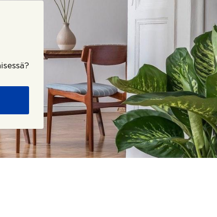
isessä?