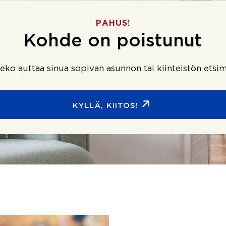
PAHUS!
Kohde on poistunut
ko auttaa sinua sopivan asunnon tai kiinteistön etsim
KYLLÄ, KIITOS!