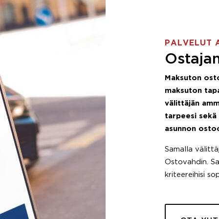
PALVELUT 
Ostajan
Maksuton ost
maksuton tapa
välittäjän amm
tarpeesi sekä
asunnon osto
Samalla välitt
Ostovahdin. Saa
kriteereihisi so