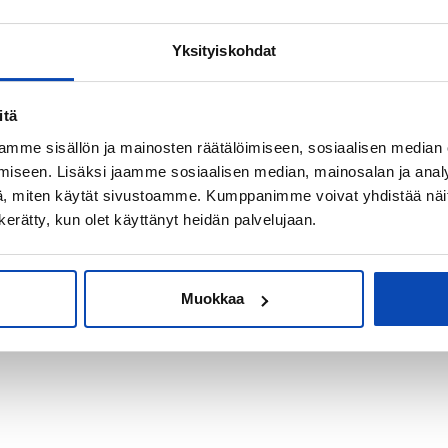
Yksityiskohdat
kiksi sijoitus-
itä
mme sisällön ja mainosten räätälöimiseen, sosiaalisen median
iseen. Lisäksi jaamme sosiaalisen median, mainosalan ja analy
, miten käytät sivustoamme. Kumppanimme voivat yhdistää näitä t
n kerätty, kun olet käyttänyt heidän palvelujaan.
Muokkaa