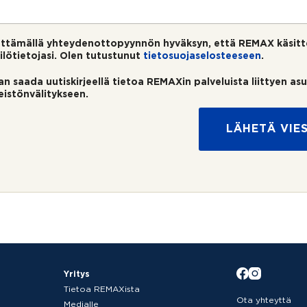
ttämällä yhteydenottopyynnön hyväksyn, että REMAX käsitt
ilötietojasi. Olen tutustunut
tietosuojaselosteeseen
.
an saada uutiskirjeellä tietoa REMAXin palveluista liittyen as
teistönvälitykseen.
LÄHETÄ VIES
Yritys
Tietoa REMAXista
Ota yhteyttä
Medialle