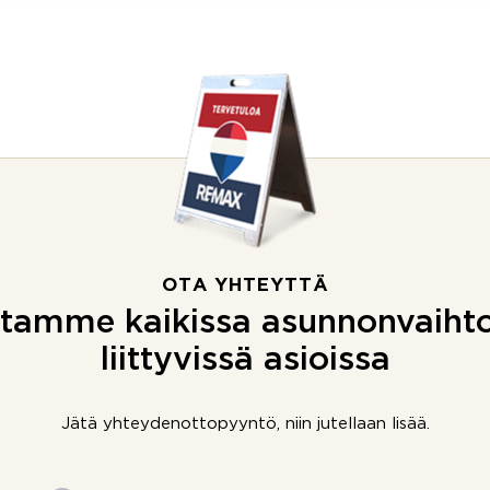
OTA YHTEYTTÄ
tamme kaikissa asunnonvaiht
liittyvissä asioissa
Jätä yhteydenottopyyntö, niin jutellaan lisää.