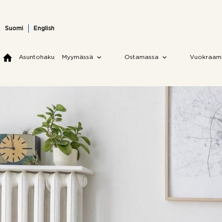
Skip
to
content
Suomi
English
Asuntohaku
Myymässä
Ostamassa
Vuokraam