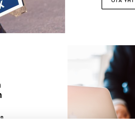
OTA YH
a
n
on
uuri sinulle
ivaa sen