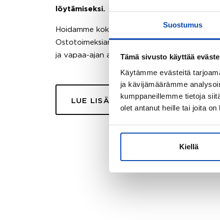
löytämiseksi.
Suostumus
Hoidamme koko ostoprosessin puolestasi.
Ostotoimeksiantopalvelumme sopii myös esimer
ja vapaa-ajan asuntojen ostoon.
Tämä sivusto käyttää eväste
Käytämme evästeitä tarjoama
ja kävijämäärämme analysoim
kumppaneillemme tietoja siitä
LUE LISÄÄ
olet antanut heille tai joita o
Kiellä