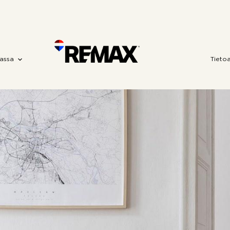
assa
Tieto