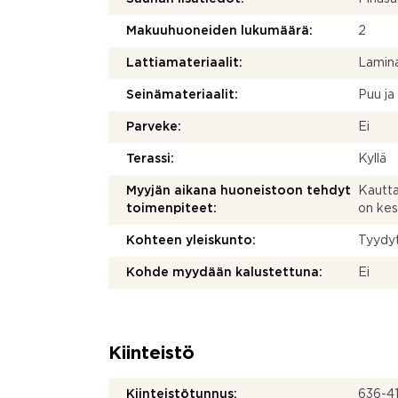
Makuuhuoneiden lukumäärä:
2
Lattiamateriaalit:
Lamina
Seinämateriaalit:
Puu ja
Parveke:
Ei
Terassi:
Kyllä
Myyjän aikana huoneistoon tehdyt
Kautta
toimenpiteet:
on kes
Kohteen yleiskunto:
Tyydy
Kohde myydään kalustettuna:
Ei
Kiinteistö
Kiinteistötunnus:
636-4