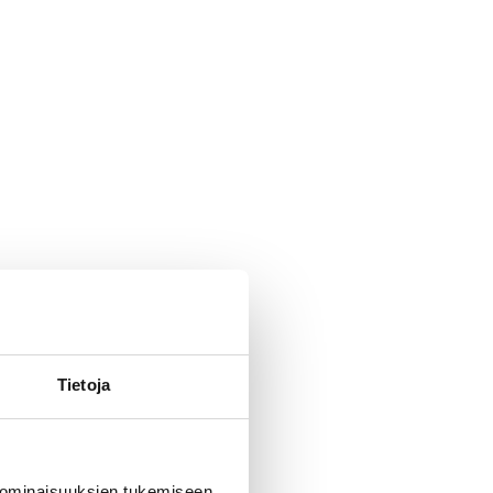
Tietoja
 ominaisuuksien tukemiseen