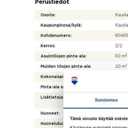
Perustiedot
Osoite:
Kauril
Kaupunginosa/kylä:
Kauril
Kohdenumero:
80495
Kerros:
2/2
2
Asuintilojen pinta-ala:
60 m
2
Muiden tilojen pinta-ala:
20 m
2
Kokonaispinta-ala:
80 m
Pinta-ala on tarkistusmitattu:
Ei
Lisätietoja pinta-alasta:
Pohjan 
Suostumus
Pinta-
Huoneet:
2 h + 
Tämä sivusto käyttää eväste
Huoneluku:
2
Käytämme evästeitä tarjoama