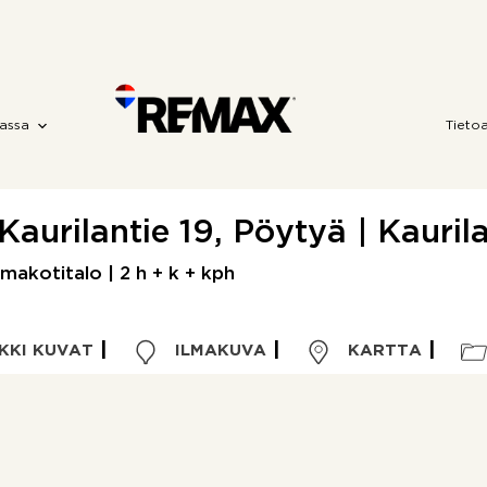
assa
Tieto
Kaurilantie 19, Pöytyä | Kauril
makotitalo | 2 h + k + kph
KKI KUVAT
ILMAKUVA
KARTTA
Kohdetyyppi