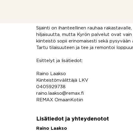
varustettu uudella 60 litran varaajalla. Pih
saunarakennus, joka tarjoaa mahdollisuuden
viimeistelylle.
Sijainti on ihanteellinen rauhaa rakastavall
hiljaisuutta, mutta Kyrön palvelut ovat vain
kiinteistö sopii erinomaisesti sekä pysyvään 
Tartu tilaisuuteen ja tee ja remontoi loppuun 
Esittelyt ja lisätiedot:
Raino Laakso
Kiinteistönvälittäjä LKV
0405929738
raino.laakso@remax.fi
REMAX OmaanKotiin
Lisätiedot ja yhteydenotot
Raino Laakso