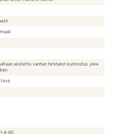
atti
 maali
altaan aloitettu vanhan hirsitalon kunnostus, joka
ken.
ttävä
11-4-90