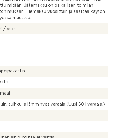
tu mitään. Jätemaksu on paikallisen toimijan
ton mukaan. Tiemaksu vuosittain ja saattaa käytön
tyessä muuttua.
€ / vuosi
ppipakastin
atti
 maali
uin, suihku ja lämminvesivaraaja (Uusi 60 l varaaja.)
a
i
unan aihio, mutta ei valmis.