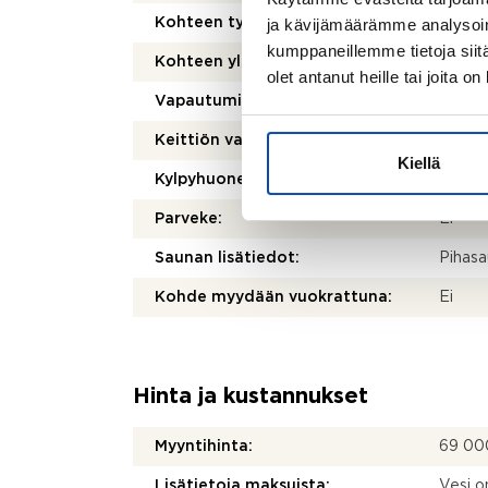
ja kävijämäärämme analysoim
Kohteen tyyppi:
Omako
kumppaneillemme tietoja siitä
Kohteen yleiskunto:
Tyydy
olet antanut heille tai joita o
Vapautuminen:
Sopim
Keittiön varusteet:
Jääkaa
Kiellä
Kylpyhuoneen varusteet:
WC-ist
Parveke:
Ei
Saunan lisätiedot:
Pihasa
Kohde myydään vuokrattuna:
Ei
Hinta ja kustannukset
Myyntihinta:
69 00
Lisätietoja maksuista:
Vesi o