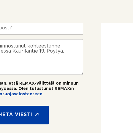
uan, että REMAX-välittäjä on minuun
eydessä. Olen tutustunut REMAXin
tosuojaselosteeseen
.
HETÄ VIESTI