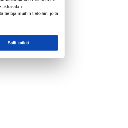
tiikka-alan
ietoja muihin tietoihin, joita
Salli kaikki