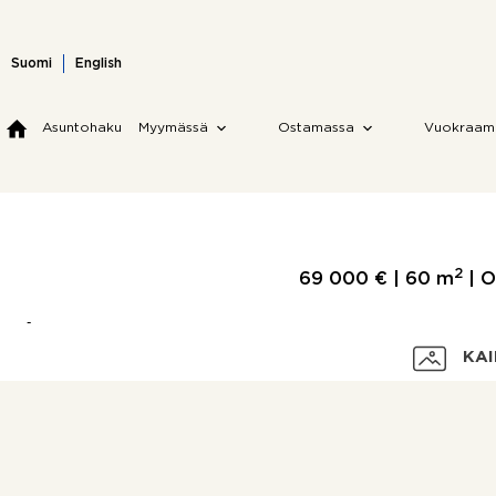
Skip
to
content
Suomi
English
Asuntohaku
Myymässä
Ostamassa
Vuokraam
2
69 000 € |
60 m
| O
KAI
Velaton hinta
Myyntihinta