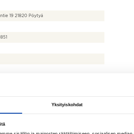
antie 19 21820 Pöytyä
a
851
pinta-ala. Ei ole tarkastumitattu. Muita tiloja: vintti.
Yksityiskohdat
alat on otettu rakennustiedoista.
k + kph
itä
mme sisällön ja mainosten räätälöimiseen, sosiaalisen median