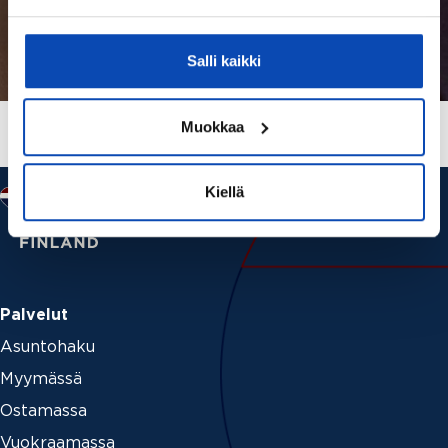
Salli kaikki
Muokkaa
Kiellä
Palvelut
Asuntohaku
Myymässä
Ostamassa
Vuokraamassa