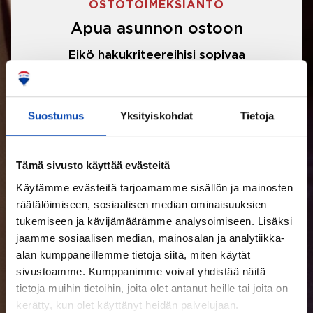
OSTOTOIMEKSIANTO
Apua asunnon ostoon
Eikö hakukriteereihisi sopivaa
asuntoa ole löytynyt? Jännittääkö
asunnon ostotarjouksen tekeminen?
Suostumus
Yksityiskohdat
Tietoja
Välittäjämme auttavat sinua kaikissa
asunnon ostoon liittyvissä asioissa.
Tämä sivusto käyttää evästeitä
Käytämme evästeitä tarjoamamme sisällön ja mainosten
LUE LISÄÄ
räätälöimiseen, sosiaalisen median ominaisuuksien
tukemiseen ja kävijämäärämme analysoimiseen. Lisäksi
jaamme sosiaalisen median, mainosalan ja analytiikka-
alan kumppaneillemme tietoja siitä, miten käytät
sivustoamme. Kumppanimme voivat yhdistää näitä
tietoja muihin tietoihin, joita olet antanut heille tai joita on
kerätty, kun olet käyttänyt heidän palvelujaan.