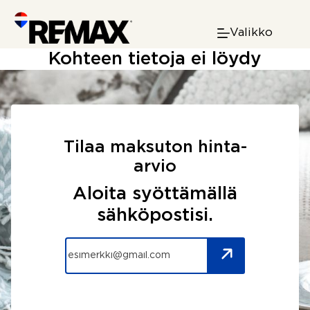
Skip
to
Valikko
content
Kohteen tietoja ei löydy
Tilaa maksuton hinta-
arvio
Aloita syöttämällä
sähköpostisi.