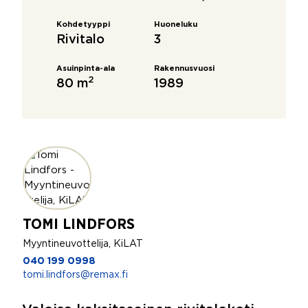
Kohdetyyppi
Huoneluku
Rivitalo
3
Asuinpinta-ala
Rakennusvuosi
2
80 m
1989
TOMI LINDFORS
Myyntineuvottelija, KiLAT
040 199 0998
tomi.lindfors@remax.fi