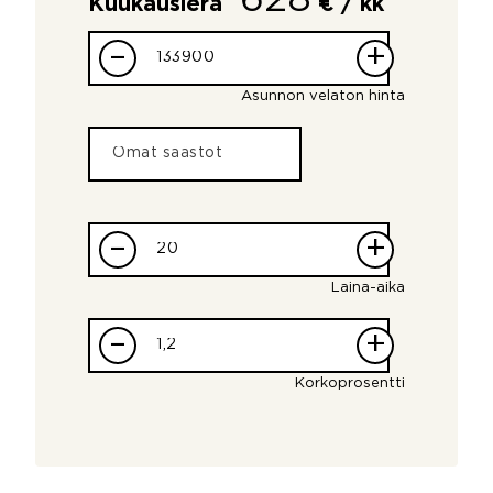
Kuukausierä
€ / kk
–
+
Asunnon velaton hinta
–
+
Laina-aika
–
+
Korkoprosentti