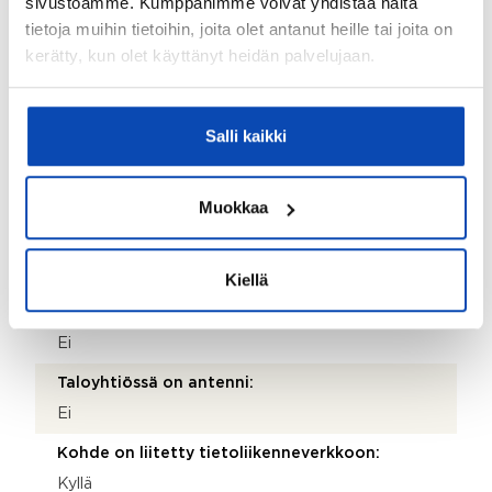
sivustoamme. Kumppanimme voivat yhdistää näitä
tietoja muihin tietoihin, joita olet antanut heille tai joita on
Parveke:
kerätty, kun olet käyttänyt heidän palvelujaan.
Ei
Terassi:
Kyllä
Salli kaikki
Lisätietoja terassista:
Katettu terassi takapihalla.
Muokkaa
Kohteen säilytystilat:
Kaapistot ja kylmä ulkovarasto
Kiellä
Kohteessa on satelliittiantenni:
Ei
Taloyhtiössä on antenni:
Ei
Kohde on liitetty tietoliikenneverkkoon:
Kyllä