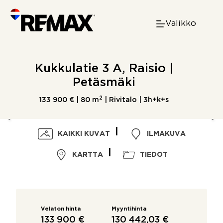
Skip
to
Valikko
content
Kukkulatie 3 A, Raisio |
Petäsmäki
2
133 900 € |
80 m
| Rivitalo | 3h+k+s
KAIKKI KUVAT
ILMAKUVA
KARTTA
TIEDOT
Velaton hinta
Myyntihinta
133 900 €
130 442,03 €