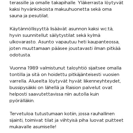
terassille ja omalle takapihalle. Yläkerrasta löytyvät
kaksi hyvänkokoista makuuhuonetta sekä oma
sauna ja pesutilat.
Käytännöllisyyttä lisäävät asunnon kaksi wc:tä,
hyvin suunnitellut säilytystilat sekä kylmä
ulkovarasto. Asunto vapautuu heti kaupanteossa,
joten muuttamaan pääsee joustavasti ilman pitkää
odotusta.
Vuonna 1989 valmistunut taloyhtiö sijaitsee omalla
tontilla ja sitä on hoidettu pitkäjänteisesti vuosien
varrella. Alueelta löytyvät hyvät liikenneyhteydet,
bussipysäkki on lähellä ja Raision palvelut ovat
helposti saavutettavissa niin autolla kuin
pyörälläkin.
Tervetuloa tutustumaan kotiin, jossa rauhallinen
sijainti, toimivat tilat ja viihtyisä piha luovat puitteet
mukavalle asumiselle!