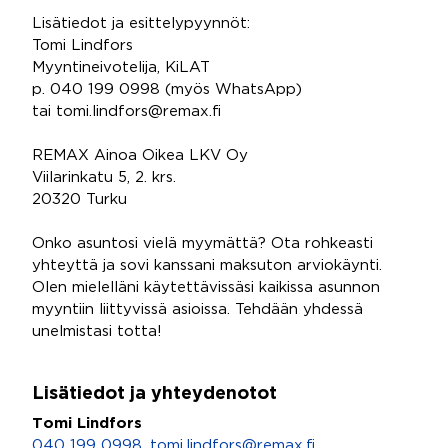
Lisätiedot ja esittelypyynnöt:
Tomi Lindfors
Myyntineivotelija, KiLAT
p. 040 199 0998 (myös WhatsApp)
tai tomi.lindfors@remax.fi
REMAX Ainoa Oikea LKV Oy
Viilarinkatu 5, 2. krs.
20320 Turku
Onko asuntosi vielä myymättä? Ota rohkeasti
yhteyttä ja sovi kanssani maksuton arviokäynti.
Olen mielelläni käytettävissäsi kaikissa asunnon
myyntiin liittyvissä asioissa. Tehdään yhdessä
unelmistasi totta!
Lisätiedot ja yhteydenotot
Tomi Lindfors
040 199 0998
,
tomi.lindfors@remax.fi