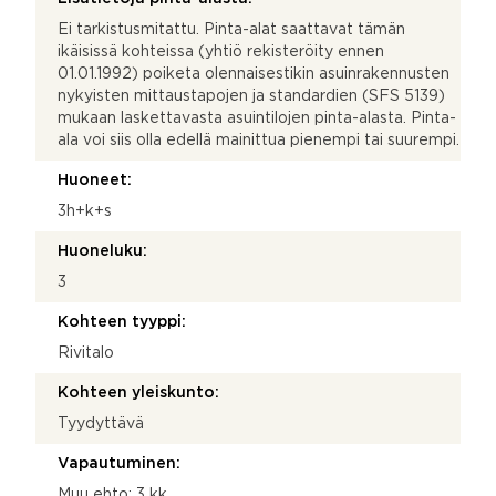
Ei tarkistusmitattu. Pinta-alat saattavat tämän
ikäisissä kohteissa (yhtiö rekisteröity ennen
01.01.1992) poiketa olennaisestikin asuinrakennusten
nykyisten mittaustapojen ja standardien (SFS 5139)
mukaan laskettavasta asuintilojen pinta-alasta. Pinta-
ala voi siis olla edellä mainittua pienempi tai suurempi.
Huoneet:
3h+k+s
Huoneluku:
3
Kohteen tyyppi:
Rivitalo
Kohteen yleiskunto:
Tyydyttävä
Vapautuminen:
Muu ehto: 3 kk