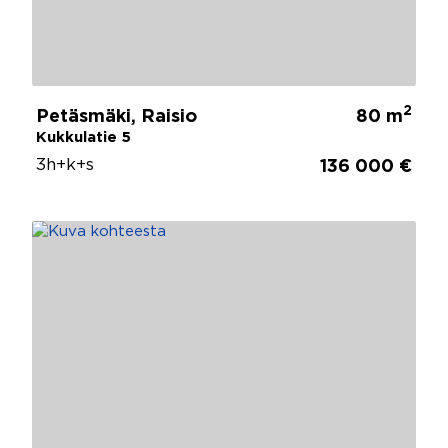
2
Petäsmäki, Raisio
80 m
Kukkulatie 5
3h+k+s
136 000 €