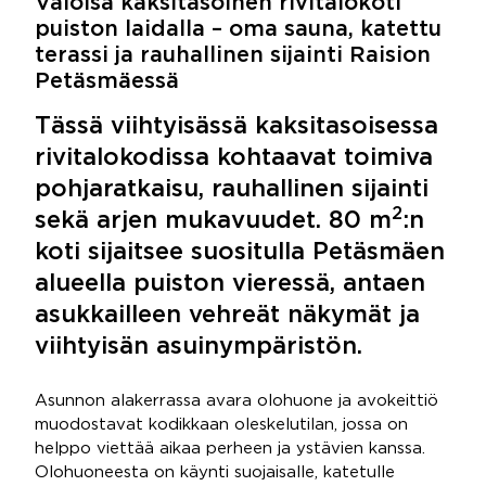
Valoisa kaksitasoinen rivitalokoti
puiston laidalla – oma sauna, katettu
terassi ja rauhallinen sijainti Raision
Petäsmäessä
Tässä viihtyisässä kaksitasoisessa
rivitalokodissa kohtaavat toimiva
pohjaratkaisu, rauhallinen sijainti
2
sekä arjen mukavuudet. 80 m
:n
koti sijaitsee suositulla Petäsmäen
alueella puiston vieressä, antaen
asukkailleen vehreät näkymät ja
viihtyisän asuinympäristön.
Asunnon alakerrassa avara olohuone ja avokeittiö
muodostavat kodikkaan oleskelutilan, jossa on
helppo viettää aikaa perheen ja ystävien kanssa.
Olohuoneesta on käynti suojaisalle, katetulle