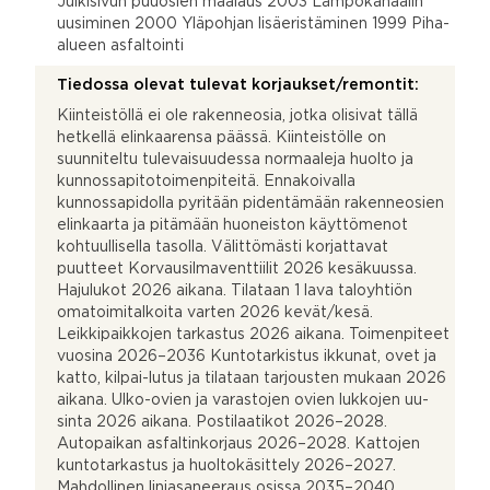
Julkisivun puuosien maalaus 2003 Lämpökanaalin
uusiminen 2000 Yläpohjan lisäeristäminen 1999 Piha-
alueen asfaltointi
Tiedossa olevat tulevat korjaukset/remontit:
Kiinteistöllä ei ole rakenneosia, jotka olisivat tällä
hetkellä elinkaarensa päässä. Kiinteistölle on
suunniteltu tulevaisuudessa normaaleja huolto ja
kunnossapitotoimenpiteitä. Ennakoivalla
kunnossapidolla pyritään pidentämään rakenneosien
elinkaarta ja pitämään huoneiston käyttömenot
kohtuullisella tasolla. Välittömästi korjattavat
puutteet Korvausilmaventtiilit 2026 kesäkuussa.
Hajulukot 2026 aikana. Tilataan 1 lava taloyhtiön
omatoimitalkoita varten 2026 kevät/kesä.
Leikkipaikkojen tarkastus 2026 aikana. Toimenpiteet
vuosina 2026–2036 Kuntotarkistus ikkunat, ovet ja
katto, kilpai-lutus ja tilataan tarjousten mukaan 2026
aikana. Ulko-ovien ja varastojen ovien lukkojen uu-
sinta 2026 aikana. Postilaatikot 2026–2028.
Autopaikan asfaltinkorjaus 2026–2028. Kattojen
kuntotarkastus ja huoltokäsittely 2026–2027.
Mahdollinen linjasaneeraus osissa 2035–2040.