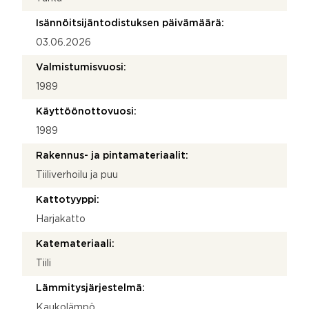
Isännöitsijäntodistuksen päivämäärä:
03.06.2026
Valmistumisvuosi:
1989
Käyttöönottovuosi:
1989
Rakennus- ja pintamateriaalit:
Tiiliverhoilu ja puu
Kattotyyppi:
Harjakatto
Katemateriaali:
Tiili
Lämmitysjärjestelmä:
Kaukolämpö