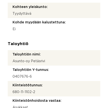
Kohteen yleiskunto:
Tyydyttävä
Kohde myydään kalustettuna:
Ei
Taloyhtiö
Taloyhtiön nimi:
Asunto-oy Petäsrivi
Taloyhtiön Y-tunnus:
0407676-6
Kiinteistötunnus:
680-11-1102-2
Kiinteistönhoidosta vastaa:
Asukkaat