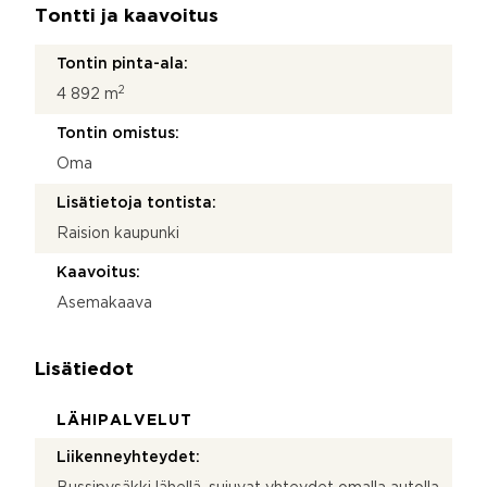
Tontti ja kaavoitus
Tontin pinta-ala:
2
4 892 m
Tontin omistus:
Oma
Lisätietoja tontista:
Raision kaupunki
Kaavoitus:
Asemakaava
Lisätiedot
LÄHIPALVELUT
Liikenneyhteydet: