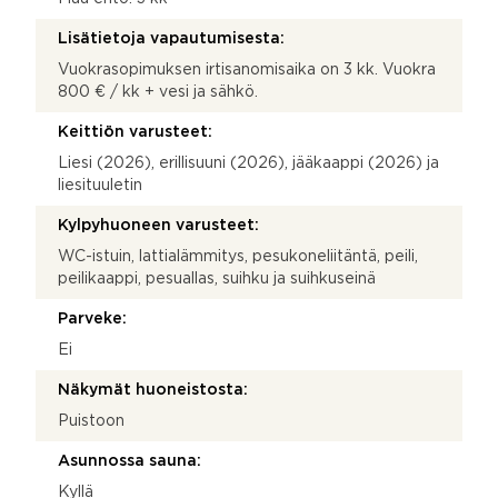
Lisätietoja vapautumisesta:
Vuokrasopimuksen irtisanomisaika on 3 kk. Vuokra
800 € / kk + vesi ja sähkö.
Keittiön varusteet:
Liesi (2026), erillisuuni (2026), jääkaappi (2026) ja
liesituuletin
Kylpyhuoneen varusteet:
WC-istuin, lattialämmitys, pesukoneliitäntä, peili,
peilikaappi, pesuallas, suihku ja suihkuseinä
Parveke:
Ei
Näkymät huoneistosta:
Puistoon
Asunnossa sauna:
Kyllä