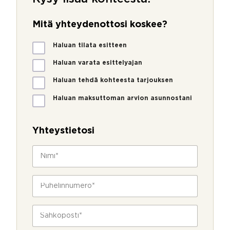
Mitä yhteydenottosi koskee?
M
Haluan tilata esitteen
i
t
Haluan varata esittelyajan
ä
Haluan tehdä kohteesta tarjouksen
y
h
Haluan maksuttoman arvion asunnostani
t
e
y
Yhteystietosi
d
e
N
n
i
o
m
t
i
P
t
*
u
o
h
s
e
S
i
l
ä
k
i
h
o