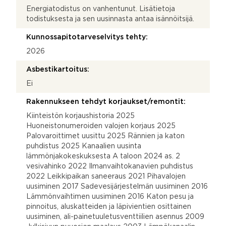
Energiatodistus on vanhentunut. Lisätietoja
todistuksesta ja sen uusinnasta antaa isännöitsijä.
Kunnossapitotarveselvitys tehty:
2026
Asbestikartoitus:
Ei
Rakennukseen tehdyt korjaukset/remontit:
Kiinteistön korjaushistoria 2025
Huoneistonumeroiden valojen korjaus 2025
Palovaroittimet uusittu 2025 Rännien ja katon
puhdistus 2025 Kanaalien uusinta
lämmönjakokeskuksesta A taloon 2024 as. 2
vesivahinko 2022 Ilmanvaihtokanavien puhdistus
2022 Leikkipaikan saneeraus 2021 Pihavalojen
uusiminen 2017 Sadevesijärjestelmän uusiminen 2016
Lämmönvaihtimen uusiminen 2016 Katon pesu ja
pinnoitus, aluskatteiden ja läpivientien osittainen
uusiminen, ali-painetuuletusventtiilien asennus 2009