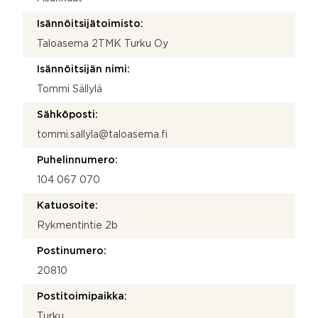
Isännöitsijätoimisto:
Taloasema 2TMK Turku Oy
Isännöitsijän nimi:
Tommi Sällylä
Sähköposti:
tommi.sallyla@taloasema.fi
Puhelinnumero:
104 067 070
Katuosoite:
Rykmentintie 2b
Postinumero:
20810
Postitoimipaikka:
Turku