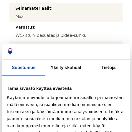
Seinämateriaalit:
Maali
Varustus:
WC-istuin, pesuallas ja bidee-suihku
Lattiamateriaalit:
Laminaatti
Seinämateriaalit:
Suostumus
Yksityiskohdat
Tietoja
Maali
Makuuhuoneiden lukumäärä:
Tämä sivusto käyttää evästeitä
2
Käytämme evästeitä tarjoamamme sisällön ja mainosten
Lattiamateriaalit:
räätälöimiseen, sosiaalisen median ominaisuuksien
tukemiseen ja kävijämäärämme analysoimiseen. Lisäksi
Laminaatti
jaamme sosiaalisen median, mainosalan ja analytiikka-
Seinämateriaalit:
alan kumppaneillemme tietoja siitä, miten käytät
Maali