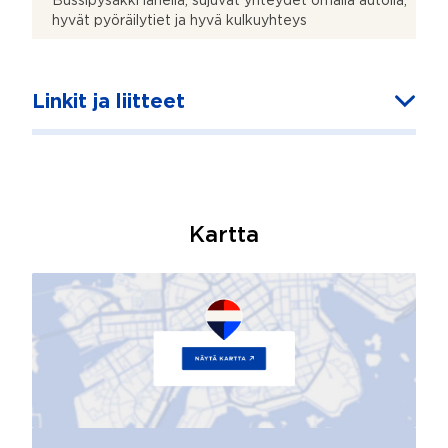
Bussipysäkki lähellä, sujuvat yhteydet omalla autolla,
hyvät pyöräilytiet ja hyvä kulkuyhteys
Linkit ja liitteet
Kartta