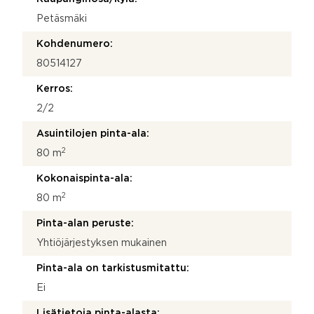
Petäsmäki
Kohdenumero:
80514127
Kerros:
2/2
Asuintilojen pinta-ala:
2
80 m
Kokonaispinta-ala:
2
80 m
Pinta-alan peruste:
Yhtiöjärjestyksen mukainen
Pinta-ala on tarkistusmitattu:
Ei
Lisätietoja pinta-alasta: