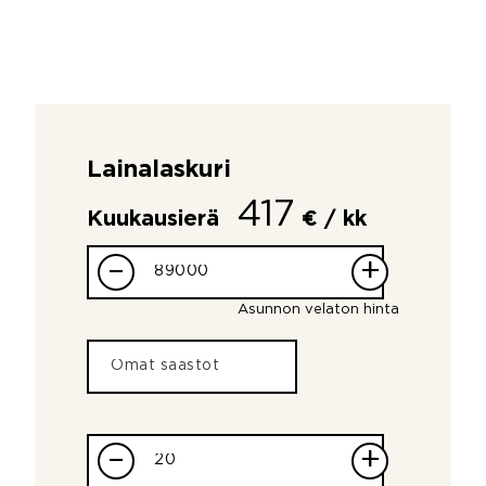
Lainalaskuri
417
Kuukausierä
€ / kk
–
+
Asunnon velaton hinta
–
+