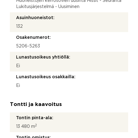
Huoneistojen kerrosovien uusinta Hissit - Seuranta
Lukitusjärjestelmä - Uusiminen
Asuinhuoneistot:
132
Osakenumerot:
5206-5263
Lunastusoikeus yhtiöllä:
Ei
Lunastusoikeus osakkailla:
Ei
Tontti ja kaavoitus
Tontin pinta-ala:
2
13 480 m
Tontin omistus: