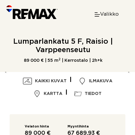
Skip
to
Valikko
content
Lumparlankatu 5 F, Raisio |
Varppeenseutu
2
89 000 € |
55 m
| Kerrostalo | 2h+k
KAIKKI KUVAT
ILMAKUVA
KARTTA
TIEDOT
Velaton hinta
Myyntihinta
89 000 €
67 689,93 €