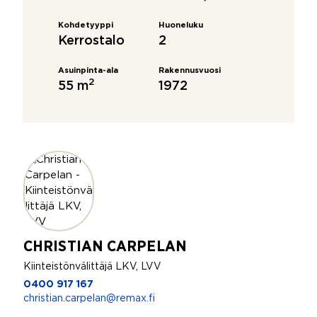
Kohdetyyppi
Huoneluku
Kerrostalo
2
Asuinpinta-ala
Rakennusvuosi
2
55 m
1972
CHRISTIAN CARPELAN
Kiinteistönvälittäjä LKV, LVV
0400 917 167
christian.carpelan@remax.fi