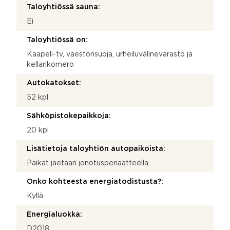
Taloyhtiössä sauna:
Ei
Taloyhtiössä on:
Kaapeli-tv, väestönsuoja, urheiluvälinevarasto ja
kellarikomero
Autokatokset:
52 kpl
Sähköpistokepaikkoja:
20 kpl
Lisätietoja taloyhtiön autopaikoista:
Paikat jaetaan jonotusperiaatteella.
Onko kohteesta energiatodistusta?:
Kyllä
Energialuokka:
D2018