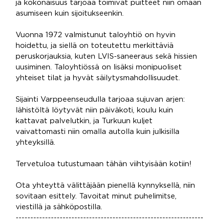
ja kokonaisuus tarjoaa toimivat puitteet niin omaan
asumiseen kuin sijoitukseenkin.
Vuonna 1972 valmistunut taloyhtiö on hyvin
hoidettu, ja siellä on toteutettu merkittäviä
peruskorjauksia, kuten LVIS-saneeraus sekä hissien
uusiminen. Taloyhtiössä on lisäksi monipuoliset
yhteiset tilat ja hyvät säilytysmahdollisuudet.
Sijainti Varppeenseudulla tarjoaa sujuvan arjen:
lähistöltä löytyvät niin päiväkoti, koulu kuin
kattavat palvelutkin, ja Turkuun kuljet
vaivattomasti niin omalla autolla kuin julkisilla
yhteyksillä.
Tervetuloa tutustumaan tähän viihtyisään kotiin!
Ota yhteyttä välittäjään pienellä kynnyksellä, niin
sovitaan esittely. Tavoitat minut puhelimitse,
viestillä ja sähköpostilla.
----------------------------------------------------------------