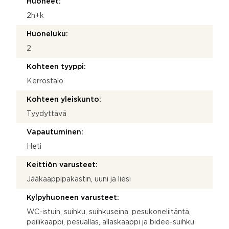
Huoneet:
2h+k
Huoneluku:
2
Kohteen tyyppi:
Kerrostalo
Kohteen yleiskunto:
Tyydyttävä
Vapautuminen:
Heti
Keittiön varusteet:
Jääkaappipakastin, uuni ja liesi
Kylpyhuoneen varusteet:
WC-istuin, suihku, suihkuseinä, pesukoneliitäntä,
peilikaappi, pesuallas, allaskaappi ja bidee-suihku