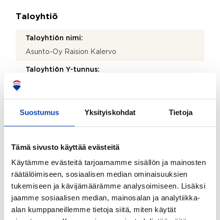
Taloyhtiö
Taloyhtiön nimi:
Asunto-Oy Raision Kalervo
Taloyhtiön Y-tunnus:
0138360-5
Kiinteistötunnus:
Suostumus
Yksityiskohdat
Tietoja
680-2-206-1, 680-2-206-3, 680-2-206-6
Kiinteistönhoidosta vastaa:
Tämä sivusto käyttää evästeitä
Huoltoyhtiö
Käytämme evästeitä tarjoamamme sisällön ja mainosten
Lisätietoja kiinteistönhoidosta:
räätälöimiseen, sosiaalisen median ominaisuuksien
Ruskon Kiinteistöhuolto Oy
tukemiseen ja kävijämäärämme analysoimiseen. Lisäksi
Isännöitsijätoimisto:
jaamme sosiaalisen median, mainosalan ja analytiikka-
alan kumppaneillemme tietoja siitä, miten käytät
Turun Seudun Kiinteistöpiste Oy