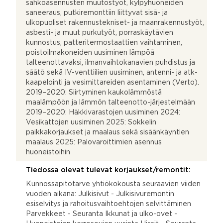
sähköasennusten muutostyöt, kylpyhuoneiden
saneeraus, putkiremonttiin liittyvat sisä- ja
ulkopuoliset rakennustekniset- ja maanrakennustyöt,
asbesti- ja muut purkutyöt, porraskäytävien
kunnostus, patteritermostaattien vaihtaminen,
poistoilmakoneiden uusiminen lämpöä
talteenottavaksi, ilmanvaihtokanavien puhdistus ja
säätö sekä IV-venttiilien uusiminen, antenni- ja atk-
kaapelointi ja vesimittareiden asentaminen (Verto).
2019–2020: Siirtyminen kaukolämmöstä
maalämpöön ja lämmön talteenotto-järjestelmään
2019–2020: Häkkivarastojen uusiminen 2024:
Vesikattojen uusiminen 2025: Sokkelin
paikkakorjaukset ja maalaus sekä sisäänkäyntien
maalaus 2025: Palovaroittimien asennus
huoneistoihin
Tiedossa olevat tulevat korjaukset/remontit:
Kunnossapitotarve yhtiökokousta seuraavien viiden
vuoden aikana: Julkisivut - Julkisivuremontin
esiselvitys ja rahoitusvaihtoehtojen selvittäminen
Parvekkeet - Seuranta Ikkunat ja ulko-ovet -