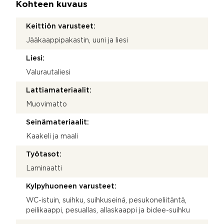
Kohteen kuvaus
Keittiön varusteet:
Jääkaappipakastin, uuni ja liesi
Liesi:
Valurautaliesi
Lattiamateriaalit:
Muovimatto
Seinämateriaalit:
Kaakeli ja maali
Työtasot:
Laminaatti
Kylpyhuoneen varusteet:
WC-istuin, suihku, suihkuseinä, pesukoneliitäntä,
peilikaappi, pesuallas, allaskaappi ja bidee-suihku