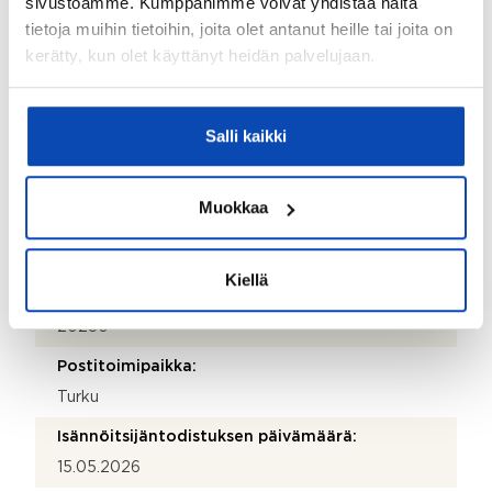
sivustoamme. Kumppanimme voivat yhdistää näitä
Isännöitsijän nimi:
tietoja muihin tietoihin, joita olet antanut heille tai joita on
Niina Oiva
kerätty, kun olet käyttänyt heidän palvelujaan.
Sähköposti:
niina.oiva@ts-kiinteisto.fi
Salli kaikki
Puhelinnumero:
040 3522463
Muokkaa
Katuosoite:
Pitkämäenkatu 13
Kiellä
Postinumero:
20250
Postitoimipaikka:
Turku
Isännöitsijäntodistuksen päivämäärä:
15.05.2026