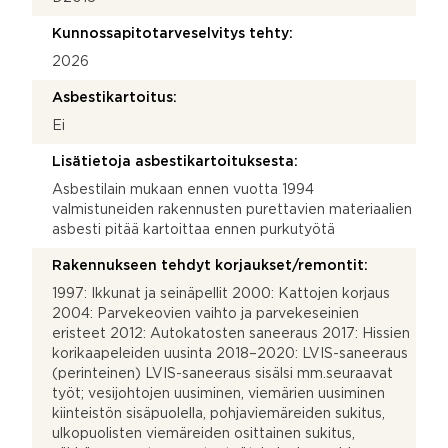
Kunnossapitotarveselvitys tehty:
2026
Asbestikartoitus:
Ei
Lisätietoja asbestikartoituksesta:
Asbestilain mukaan ennen vuotta 1994
valmistuneiden rakennusten purettavien materiaalien
asbesti pitää kartoittaa ennen purkutyötä
Rakennukseen tehdyt korjaukset/remontit:
1997: Ikkunat ja seinäpellit 2000: Kattojen korjaus
2004: Parvekeovien vaihto ja parvekeseinien
eristeet 2012: Autokatosten saneeraus 2017: Hissien
korikaapeleiden uusinta 2018–2020: LVIS-saneeraus
(perinteinen) LVIS-saneeraus sisälsi mm.seuraavat
työt; vesijohtojen uusiminen, viemärien uusiminen
kiinteistön sisäpuolella, pohjaviemäreiden sukitus,
ulkopuolisten viemäreiden osittainen sukitus,