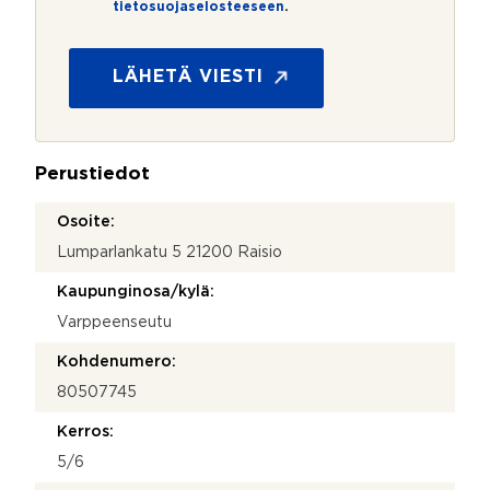
tietosuojaselosteeseen
.
e
t
o
s
LÄHETÄ VIESTI
u
o
j
a
Perustiedot
*
Osoite:
Lumparlankatu 5 21200 Raisio
Kaupunginosa/kylä:
Varppeenseutu
Kohdenumero:
80507745
Kerros:
5/6