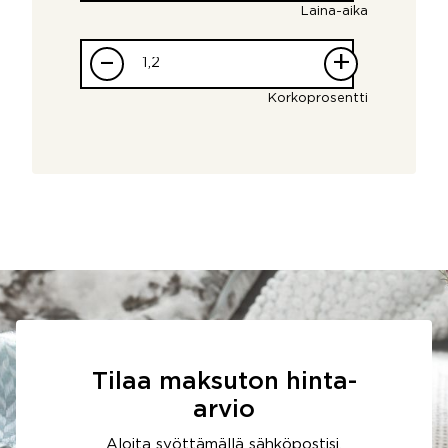
Laina-aika
–
+
Korkoprosentti
Tilaa maksuton hinta-
arvio
Aloita syöttämällä sähköpostisi.