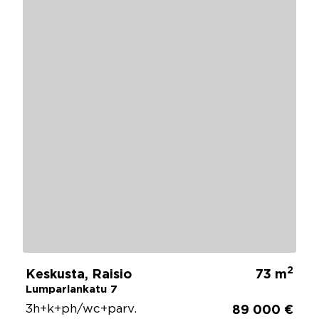
2
Keskusta, Raisio
73 m
Lumparlankatu 7
3h+k+ph/wc+parv.
89 000 €