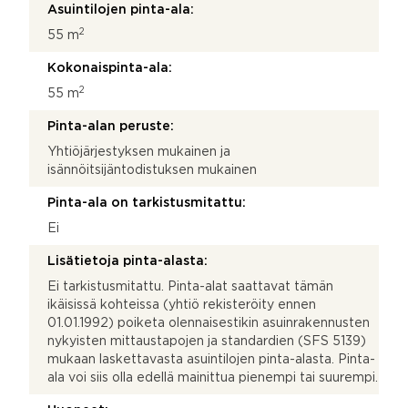
Asuintilojen pinta-ala:
2
55 m
Kokonaispinta-ala:
2
55 m
Pinta-alan peruste:
Yhtiöjärjestyksen mukainen ja
isännöitsijäntodistuksen mukainen
Pinta-ala on tarkistusmitattu:
Ei
Lisätietoja pinta-alasta:
Ei tarkistusmitattu. Pinta-alat saattavat tämän
ikäisissä kohteissa (yhtiö rekisteröity ennen
01.01.1992) poiketa olennaisestikin asuinrakennusten
nykyisten mittaustapojen ja standardien (SFS 5139)
mukaan laskettavasta asuintilojen pinta-alasta. Pinta-
ala voi siis olla edellä mainittua pienempi tai suurempi.