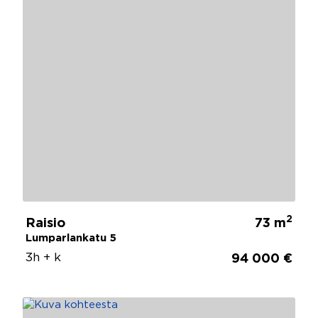
2
Raisio
73 m
Lumparlankatu 5
3h + k
94 000 €