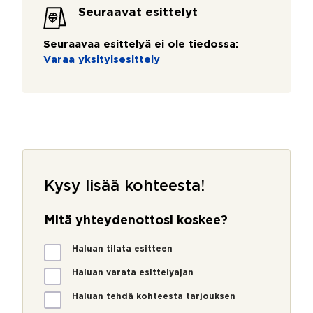
Seuraavat esittelyt
Seuraavaa esittelyä ei ole tiedossa:
Varaa yksityisesittely
Kysy lisää kohteesta!
Mitä yhteydenottosi koskee?
M
Haluan tilata esitteen
i
t
Haluan varata esittelyajan
ä
Haluan tehdä kohteesta tarjouksen
y
h