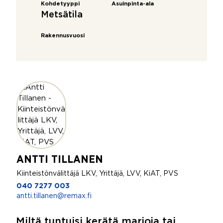
Kohdetyyppi
Asuinpinta-ala
Metsätila
Rakennusvuosi
ANTTI TILLANEN
Kiinteistönvälittäjä LKV, Yrittäjä, LVV, KiAT, PVS
040 7277 003
antti.tillanen@remax.fi
Miltä tuntuisi kerätä marjoja tai