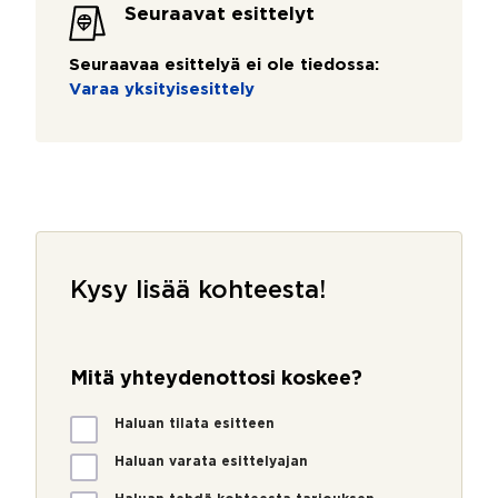
Seuraavat esittelyt
Seuraavaa esittelyä ei ole tiedossa:
Varaa yksityisesittely
Kysy lisää kohteesta!
Mitä yhteydenottosi koskee?
M
Haluan tilata esitteen
i
t
Haluan varata esittelyajan
ä