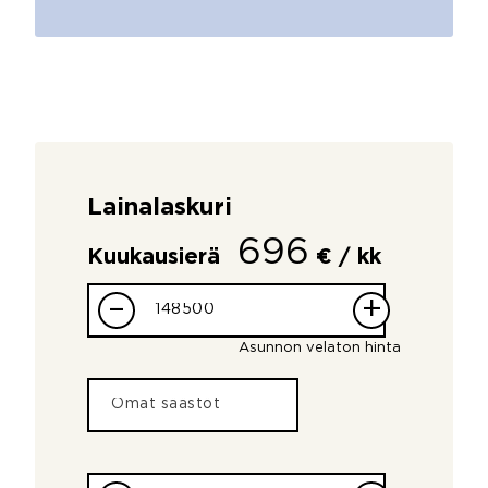
Lainalaskuri
696
Kuukausierä
€ / kk
–
+
Asunnon velaton hinta