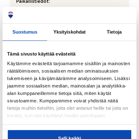
Paikallistiedot:
Fagervikin ruukki, jossa kesäkahvila.
Palvelut:
Karjaa, Inkoo ja Tammisaari.
Suostumus
Yksityiskohdat
Tietoja
Liikenneyhteydet:
Hyvä kulkuyhteys
Tämä sivusto käyttää evästeitä
Piha:
Käytämme evästeitä tarjoamamme sisällön ja mainosten
Ei rakennettua piha-aluetta, koska mahdollisen
räätälöimiseen, sosiaalisen median ominaisuuksien
rakennuksen lopullista paikkaa ei ole määrätty.
tukemiseen ja kävijämäärämme analysoimiseen. Lisäksi
Suunnitelmissa talousrakennukselle on jo katsottu
jaamme sosiaalisen median, mainosalan ja analytiikka-
paikka mäellä hienojen kallioiden äärellä.
alan kumppaneillemme tietoja siitä, miten käytät
Ranta:
sivustoamme. Kumppanimme voivat yhdistää näitä
tietoja muihin tietoihin, joita olet antanut heille tai joita on
Yhteisranta
kerätty, kun olet käyttänyt heidän palvelujaan.
Salli kaikki