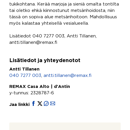
tukikohtana. Kerää marjoja ja sieniä omalta tontilta
tai oletko ehkä kiinnostunut metsänhoidosta, niin
tässä on sopiva alue metsänhoitoon. Mahdollisuus
myös kalastaa yhteisellä vesialueella.
Lisätiedot 040 7277 003, Antti Tillanen,
antti.tillanen@remax.fi
Lisätiedot ja yhteydenotot
Antti Tillanen
040 7277 003
,
antti.tillanen@remax.fi
REMAX Casa Alto | d'Antin
y-tunnus: 2328787-6
Jaa linkki