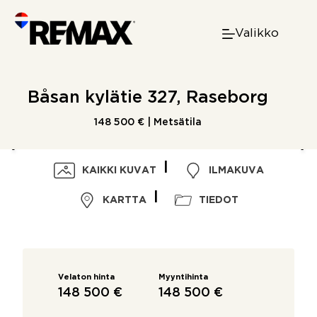
Skip
to
Valikko
content
Båsan kylätie 327, Raseborg
148 500 € | Metsätila
KAIKKI KUVAT
ILMAKUVA
KARTTA
TIEDOT
Velaton hinta
Myyntihinta
148 500 €
148 500 €