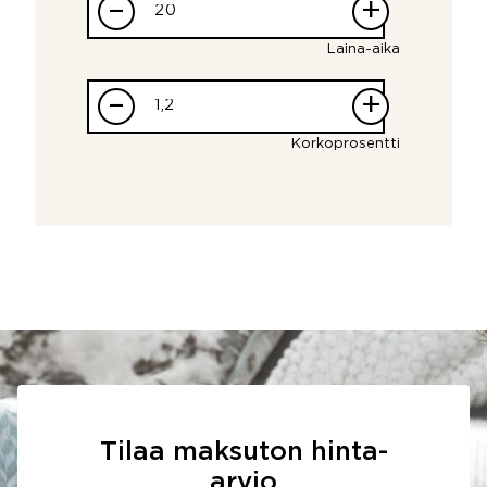
–
+
Laina-aika
–
+
Korkoprosentti
Tilaa maksuton hinta-
arvio