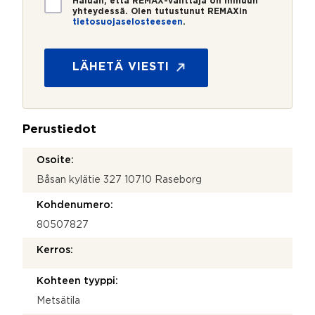
Haluan, että REMAX-välittäjä on minuun
i
yhteydessä. Olen tutustunut REMAXin
tietosuojaselosteeseen
.
e
a
t
g
o
e
s
LÄHETÄ VIESTI
n
u
t
o
_
j
i
a
d
Perustiedot
*
*
Osoite:
Båsan kylätie 327 10710 Raseborg
Kohdenumero:
80507827
Kerros:
Kohteen tyyppi:
Metsätila