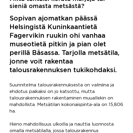
sieniä omasta metsästä?
Sopivan ajomatkan päässä
Helsingistä Kuninkaantietä
Fagervikin ruukin ohi vanhaa
museotietä pitkin ja pian olet
perillä Båsassa. Tarjolla metsätila,
jonne voit rakentaa
talousrakennuksen tukikohdaksi.
Suunnitelma talousrakennuksesta on valmiina ja
ehdotus paikaksi on jo katsottu, mutta
talousrakennuksen rakentaminen muuallekin on
mahdollista. Metsätilan kokonaispinta-ala on 15,806
ha.
Hieno mahdollisuus ulkoilla ja nauttia luonnosta
omalla metsätilalla, jossa talousrakennus