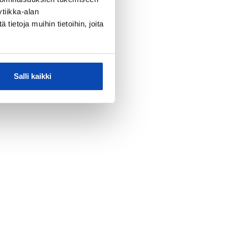
tiikka-alan
ietoja muihin tietoihin, joita
Salli kaikki