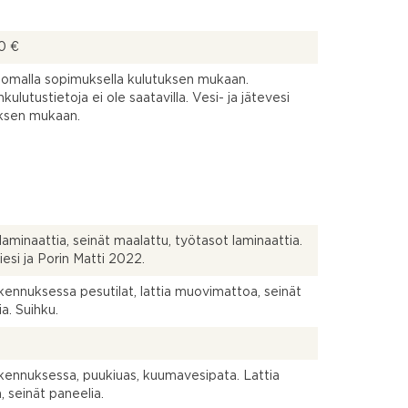
0 €
omalla sopimuksella kulutuksen mukaan.
ulutustietoja ei ole saatavilla. Vesi- ja jätevesi
ksen mukaan.
 laminaattia, seinät maalattu, työtasot laminaattia.
iesi ja Porin Matti 2022.
kennuksessa pesutilat, lattia muovimattoa, seinät
ia. Suihku.
kennuksessa, puukiuas, kuumavesipata. Lattia
, seinät paneelia.