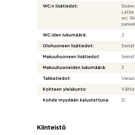
WC:n lisätiedot:
Sisäwc:
Lattia
wc: Wc-
paneel
WC:iden lukumäärä:
2
Olohuoneen lisätiedot:
Seinät 
Makuuhuoneen lisätiedot:
Seinät 
Makuuhuoneiden lukumäärä:
3
Takkatiedot:
Varaa
Kohteen yleiskunto:
Välttä
Kohde myydään kalustettuna:
Ei
Kiinteistö