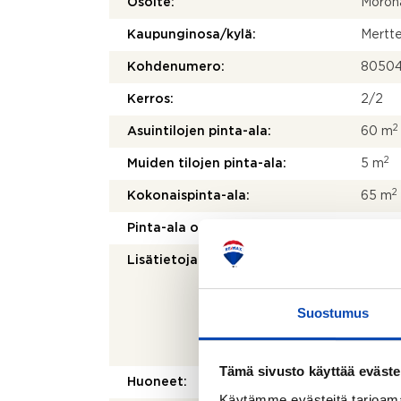
Osoite:
Moroh
Kaupunginosa/kylä:
Mertte
Kohdenumero:
80504
Kerros:
2/2
2
Asuintilojen pinta-ala:
60 m
2
Muiden tilojen pinta-ala:
5 m
2
Kokonaispinta-ala:
65 m
Pinta-ala on tarkistusmitattu:
Ei
Lisätietoja pinta-alasta:
Ei tar
kohtei
olenna
Suostumus
mittau
laskett
olla e
Tämä sivusto käyttää eväste
Huoneet:
4h+k
Käytämme evästeitä tarjoama