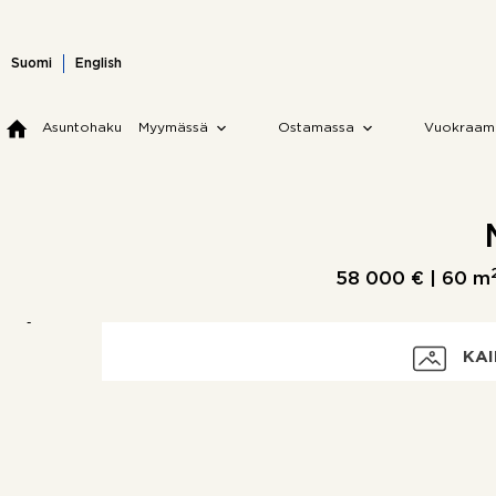
Skip
to
content
Suomi
English
Asuntohaku
Myymässä
Ostamassa
Vuokraam
58 000 € |
60 m
KAI
Velaton hinta
Myyntihinta