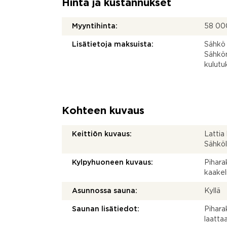
Hinta ja kustannukset
Myyntihinta:
58 00
Lisätietoja maksuista:
Sähkö 
Sähkönk
kulutu
Kohteen kuvaus
Keittiön kuvaus:
Lattia
Sähköl
Kylpyhuoneen kuvaus:
Pihara
kaakel
Asunnossa sauna:
Kyllä
Saunan lisätiedot:
Pihara
laattaa