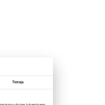
Tietoja
 ominaisuuksien tukemiseen