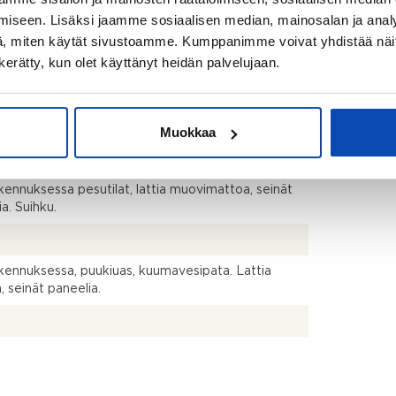
iseen. Lisäksi jaamme sosiaalisen median, mainosalan ja analy
, miten käytät sivustoamme. Kumppanimme voivat yhdistää näitä t
titalo
n kerätty, kun olet käyttänyt heidän palvelujaan.
vä
Muokkaa
 laminaattia, seinät maalattu, työtasot laminaattia.
iesi ja Porin Matti 2022.
kennuksessa pesutilat, lattia muovimattoa, seinät
ia. Suihku.
kennuksessa, puukiuas, kuumavesipata. Lattia
, seinät paneelia.