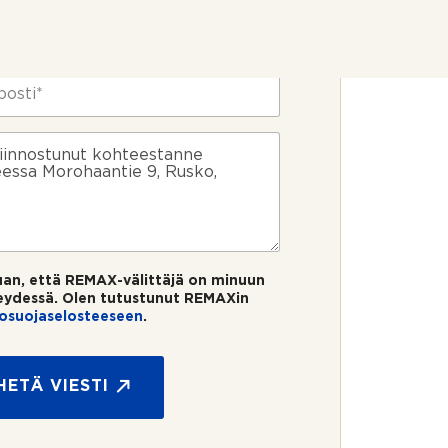
uan, että REMAX-välittäjä on minuun
eydessä. Olen tutustunut REMAXin
tosuojaselosteeseen
.
HETÄ VIESTI