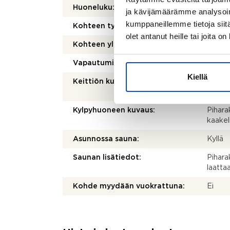
Huoneluku:
4
ja kävijämäärämme analysoim
kumppaneillemme tietoja siitä
Kohteen tyyppi:
Omako
olet antanut heille tai joita o
Kohteen yleiskunto:
Välttä
Vapautuminen:
Heti
Kiellä
Keittiön kuvaus:
Lattia
Sähköl
Kylpyhuoneen kuvaus:
Pihara
kaakel
Asunnossa sauna:
Kyllä
Saunan lisätiedot:
Pihara
laattaa
Kohde myydään vuokrattuna:
Ei