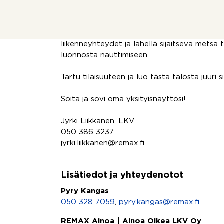
Piharakennuksessa sijaitsee sauna puukiukaa
Kodin katto on uusittu vuonna 2011, ja piha
kaksi wc:tä, mikä helpottaa arjen sujuvuutta
liikenneyhteydet ja lähellä sijaitseva metsä 
luonnosta nauttimiseen.
Tartu tilaisuuteen ja luo tästä talosta juuri s
Soita ja sovi oma yksityisnäyttösi!
Jyrki Liikkanen, LKV
050 386 3237
jyrki.liikkanen@remax.fi
Lisätiedot ja yhteydenotot
Pyry Kangas
050 328 7059
,
pyry.kangas@remax.fi
REMAX Ainoa | Ainoa Oikea LKV Oy