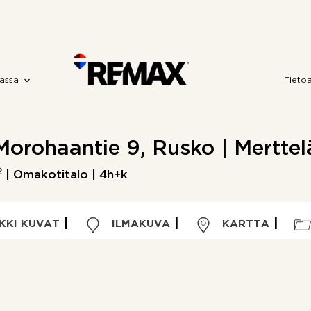
assa
Tieto
Morohaantie 9, Rusko | Merttel
2
| Omakotitalo | 4h+k
KKI KUVAT
ILMAKUVA
KARTTA
Kohdetyyppi