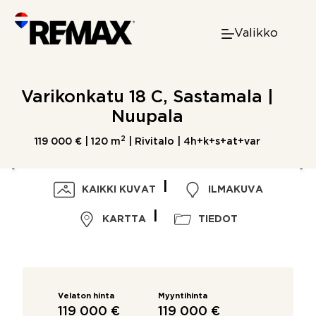
Skip
to
Valikko
content
Varikonkatu 18 C, Sastamala |
Nuupala
2
119 000 € |
120 m
| Rivitalo | 4h+k+s+at+var
KAIKKI KUVAT
ILMAKUVA
KARTTA
TIEDOT
Velaton hinta
Myyntihinta
119 000 €
119 000 €