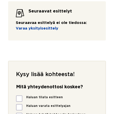
Seuraavat esittelyt
Seuraavaa esittelyä ei ole tiedossa:
Varaa yksityisesittely
Kysy lisää kohteesta!
Mitä yhteydenottosi koskee?
M
Haluan tilata esitteen
i
t
Haluan varata esittelyajan
ä