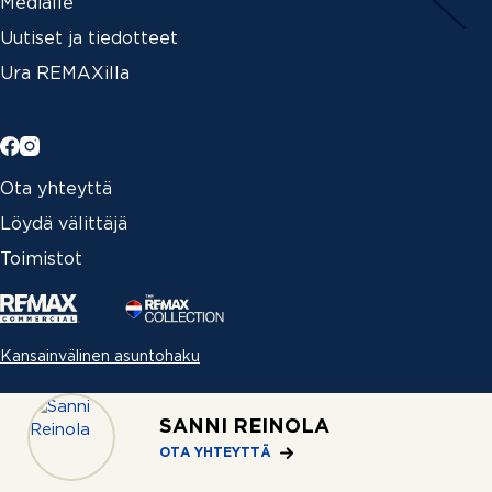
Medialle
Uutiset ja tiedotteet
Ura REMAXilla
Ota yhteyttä
Löydä välittäjä
Toimistot
Kansainvälinen asuntohaku
SANNI REINOLA
Each office independently owned and operated |­
OTA YHTEYTTÄ
Copyright © 2026 REMAX Finland