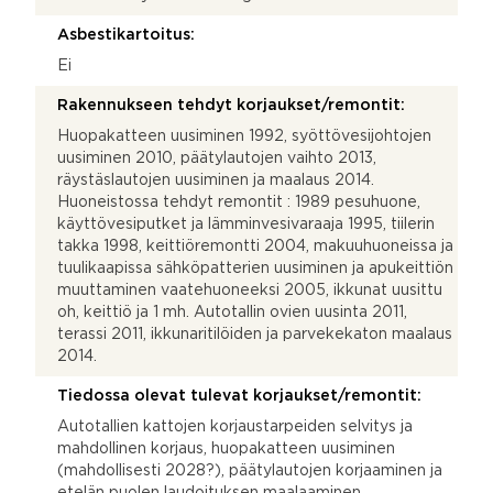
Asbestikartoitus:
Ei
Rakennukseen tehdyt korjaukset/remontit:
Huopakatteen uusiminen 1992, syöttövesijohtojen
uusiminen 2010, päätylautojen vaihto 2013,
räystäslautojen uusiminen ja maalaus 2014.
Huoneistossa tehdyt remontit : 1989 pesuhuone,
käyttövesiputket ja lämminvesivaraaja 1995, tiilerin
takka 1998, keittiöremontti 2004, makuuhuoneissa ja
tuulikaapissa sähköpatterien uusiminen ja apukeittiön
muuttaminen vaatehuoneeksi 2005, ikkunat uusittu
oh, keittiö ja 1 mh. Autotallin ovien uusinta 2011,
terassi 2011, ikkunaritilöiden ja parvekekaton maalaus
2014.
Tiedossa olevat tulevat korjaukset/remontit:
Autotallien kattojen korjaustarpeiden selvitys ja
mahdollinen korjaus, huopakatteen uusiminen
(mahdollisesti 2028?), päätylautojen korjaaminen ja
etelän puolen laudoituksen maalaaminen