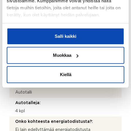
sivustoamme. Kumppanimme voivat yhdistää näitä
Katemateriaali:
tietoja muihin tietoihin, joita olet antanut heille tai joita on
Huopa
kerätty, kun olet käyttänyt heidän palvelujaan.
Lämmitysjärjestelmä:
Puu ja sähkö
Salli kaikki
Hissi:
Ei
Muokkaa
Taloyhtiössä sauna:
Ei
Kiellä
Huoneistoon kuuluu yhtiöjärjestyksen mukaan
autopaikka:
Autotalli
Autotalleja:
4 kpl
Onko kohteesta energiatodistusta?:
Ei lain edellyttämää energiatodistusta