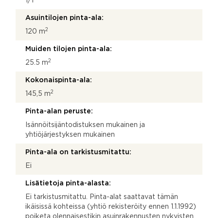
1/1
Asuintilojen pinta-ala:
2
120 m
Muiden tilojen pinta-ala:
2
25.5 m
Kokonaispinta-ala:
2
145,5 m
Pinta-alan peruste:
Isännöitsijäntodistuksen mukainen ja
yhtiöjärjestyksen mukainen
Pinta-ala on tarkistusmitattu:
Ei
Lisätietoja pinta-alasta:
Ei tarkistusmitattu. Pinta-alat saattavat tämän
ikäisissä kohteissa (yhtiö rekisteröity ennen 1.1.1992)
poiketa olennaisestikin asuinrakennusten nykyisten