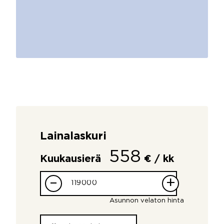
Lainalaskuri
558
Kuukausierä
€ / kk
–
+
Asunnon velaton hinta