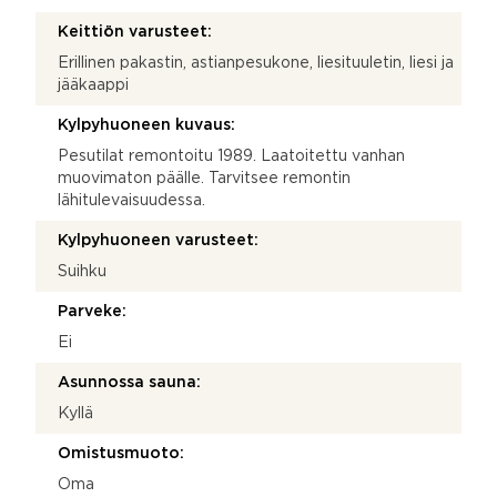
Keittiön varusteet:
Erillinen pakastin, astianpesukone, liesituuletin, liesi ja
jääkaappi
Kylpyhuoneen kuvaus:
Pesutilat remontoitu 1989. Laatoitettu vanhan
muovimaton päälle. Tarvitsee remontin
lähitulevaisuudessa.
Kylpyhuoneen varusteet:
Suihku
Parveke:
Ei
Asunnossa sauna:
Kyllä
Omistusmuoto:
Oma