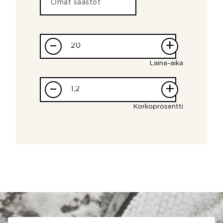
–
+
Laina-aika
–
+
Korkoprosentti