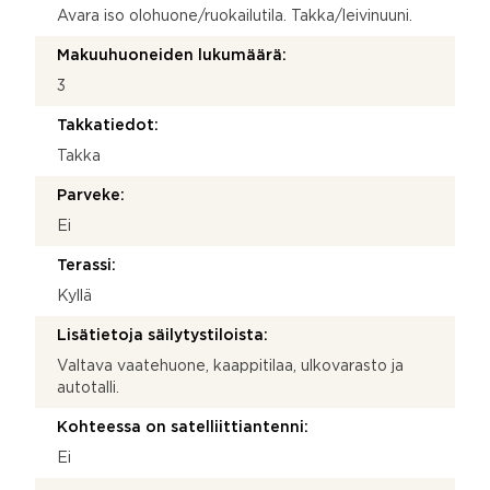
Avara iso olohuone/ruokailutila. Takka/leivinuuni.
Makuuhuoneiden lukumäärä:
3
Takkatiedot:
Takka
Parveke:
Ei
Terassi:
Kyllä
Lisätietoja säilytystiloista:
Valtava vaatehuone, kaappitilaa, ulkovarasto ja
autotalli.
Kohteessa on satelliittiantenni:
Ei