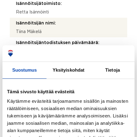
Isännöitsijätoimisto:
Retta Isännöinti
Isännöitsijän nimi:
Tiina Mäkelä
Isännöitsijäntodistuksen päivämäärä:
30.06.2023
Valmistumisvuosi:
Suostumus
Yksityiskohdat
Tietoja
1975
Käyttöönottovuosi:
1975
Tämä sivusto käyttää evästeitä
Käytämme evästeitä tarjoamamme sisällön ja mainosten
Rakennus- ja pintamateriaalit:
räätälöimiseen, sosiaalisen median ominaisuuksien
Puu ja tiili
tukemiseen ja kävijämäärämme analysoimiseen. Lisäksi
Kattotyyppi:
jaamme sosiaalisen median, mainosalan ja analytiikka-
Harjakatto
alan kumppaneillemme tietoja siitä, miten käytät