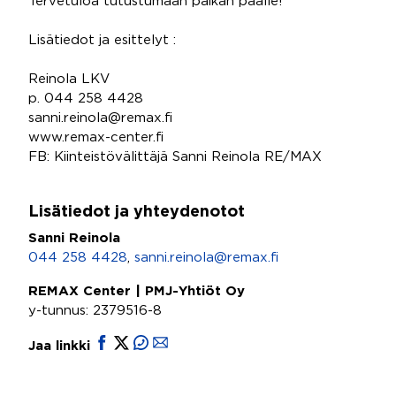
Tervetuloa tutustumaan paikan päälle!
Lisätiedot ja esittelyt :
Reinola LKV
p. 044 258 4428
sanni.reinola@remax.fi
www.remax-center.fi
FB: Kiinteistövälittäjä Sanni Reinola RE/MAX
Lisätiedot ja yhteydenotot
Sanni Reinola
044 258 4428
,
sanni.reinola@remax.fi
REMAX Center | PMJ-Yhtiöt Oy
y-tunnus: 2379516-8
Jaa linkki