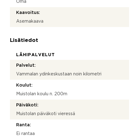
Oma
Kaavoitus:
Asemakaava
Lisätiedot
LÄHIPALVELUT
Palvelut:
Vammalan ydinkeskustaan noin kilometri
Koulut:
Muistolan koulu n. 200m
Päiväkoti:
Muistolan päiväkoti vieressä
Ranta:
Ei rantaa