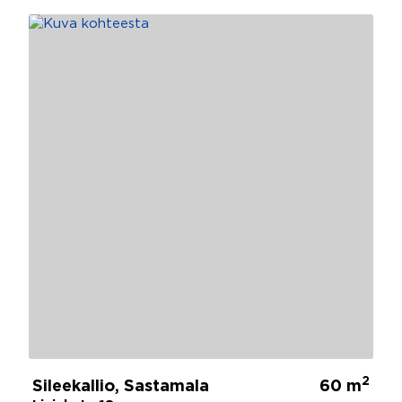
2
Sileekallio, Sastamala
60 m