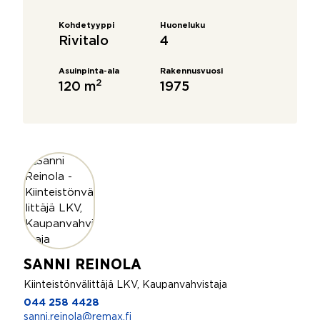
Kohdetyyppi
Huoneluku
Rivitalo
4
Asuinpinta-ala
Rakennusvuosi
2
120 m
1975
SANNI REINOLA
Kiinteistönvälittäjä LKV, Kaupanvahvistaja
044 258 4428
sanni.reinola@remax.fi