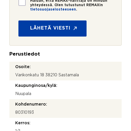
Haluan, että REMAX-välittäjä on minuun
i
yhteydessä. Olen tutustunut REMAXin
tietosuojaselosteeseen
.
e
t
o
s
LÄHETÄ VIESTI
u
o
j
a
Perustiedot
*
Osoite:
Varikonkatu 18 38210 Sastamala
Kaupunginosa/kylä:
Nuupala
Kohdenumero:
80310193
Kerros: