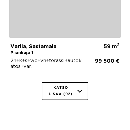
2
Varila, Sastamala
59 m
Piiankuja 1
2h+k+s+wc+vh+terassi+autok
99 500 €
atos+var.
KATSO
LISÄÄ (92)