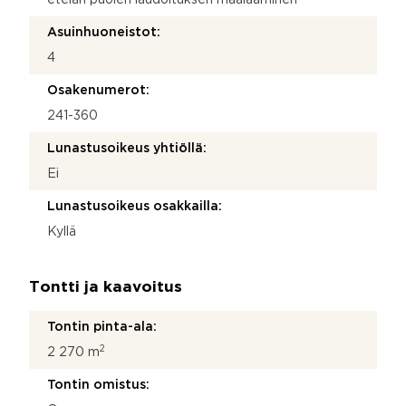
Asuinhuoneistot:
4
Osakenumerot:
241-360
Lunastusoikeus yhtiöllä:
Ei
Lunastusoikeus osakkailla:
Kyllä
Tontti ja kaavoitus
Tontin pinta-ala:
2
2 270 m
Tontin omistus: