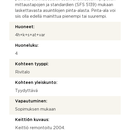
mittaustapojen ja standardien (SFS 5139) mukaan
laskettavasta asuintilojen pinta-alasta. Pinta-ala voi
siis olla edellä mainittua pienempi tai suurempi.
Huoneet:
4h+k+s+at+var
Huoneluku:
4
Kohteen tyyppi:
Rivitalo
Kohteen yleiskunto:
Tyydyttävä
Vapautuminen:
Sopimuksen mukaan
Keittiön kuvaus:
Keittiö remontoitu 2004.