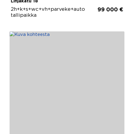
Linjakatu 18
2h+k+s+wc+vh+parveke+auto
99 000 €
tallipaikka