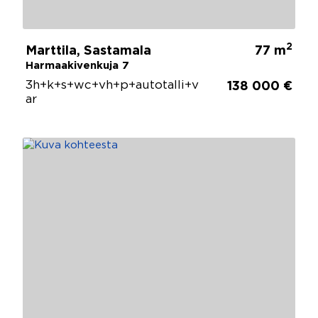
2
Marttila, Sastamala
77 m
Harmaakivenkuja 7
3h+k+s+wc+vh+p+autotalli+v
138 000 €
ar