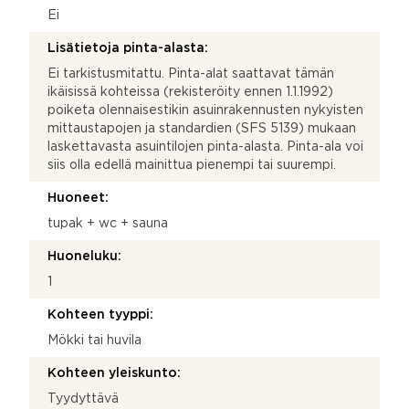
Ei
Lisätietoja pinta-alasta:
Ei tarkistusmitattu. Pinta-alat saattavat tämän
ikäisissä kohteissa (rekisteröity ennen 1.1.1992)
poiketa olennaisestikin asuinrakennusten nykyisten
mittaustapojen ja standardien (SFS 5139) mukaan
laskettavasta asuintilojen pinta-alasta. Pinta-ala voi
siis olla edellä mainittua pienempi tai suurempi.
Huoneet:
tupak + wc + sauna
Huoneluku:
1
Kohteen tyyppi:
Mökki tai huvila
Kohteen yleiskunto:
Tyydyttävä