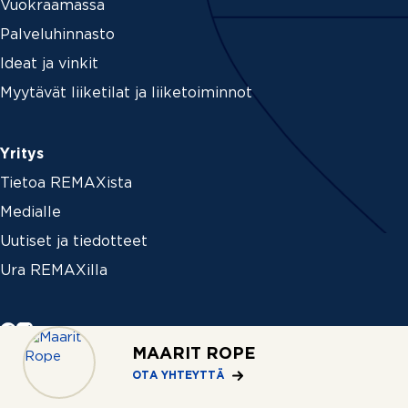
Vuokraamassa
Palveluhinnasto
Ideat ja vinkit
Myytävät liiketilat ja liiketoiminnot
Yritys
Tietoa REMAXista
Medialle
Uutiset ja tiedotteet
Ura REMAXilla
MAARIT ROPE
Ota yhteyttä
OTA YHTEYTTÄ
Löydä välittäjä