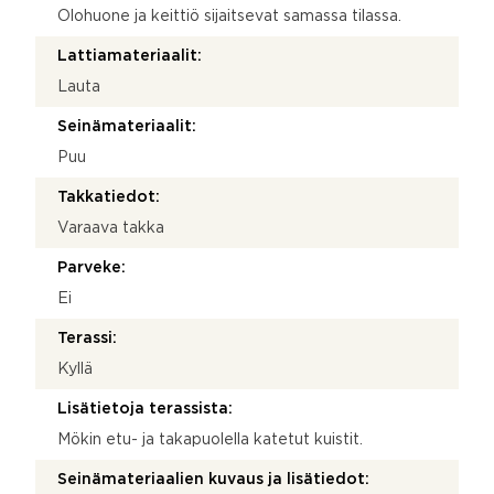
Olohuone ja keittiö sijaitsevat samassa tilassa.
Lattiamateriaalit:
Lauta
Seinämateriaalit:
Puu
Takkatiedot:
Varaava takka
Parveke:
Ei
Terassi:
Kyllä
Lisätietoja terassista:
Mökin etu- ja takapuolella katetut kuistit.
Seinämateriaalien kuvaus ja lisätiedot: