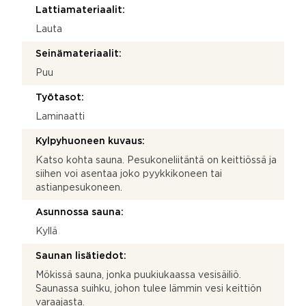
Lattiamateriaalit:
Lauta
Seinämateriaalit:
Puu
Työtasot:
Laminaatti
Kylpyhuoneen kuvaus:
Katso kohta sauna. Pesukoneliitäntä on keittiössä ja
siihen voi asentaa joko pyykkikoneen tai
astianpesukoneen.
Asunnossa sauna:
Kyllä
Saunan lisätiedot:
Mökissä sauna, jonka puukiukaassa vesisäiliö.
Saunassa suihku, johon tulee lämmin vesi keittiön
varaajasta.