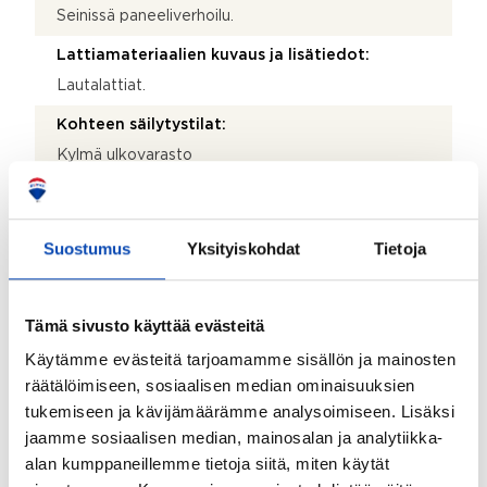
Seinissä paneeliverhoilu.
Lattiamateriaalien kuvaus ja lisätiedot:
Lautalattiat.
Kohteen säilytystilat:
Kylmä ulkovarasto
Kohteessa on satelliittiantenni:
Ei
Suostumus
Yksityiskohdat
Tietoja
Taloyhtiössä on antenni:
Kyllä
Tämä sivusto käyttää evästeitä
Kohteen yleiskunto:
Käytämme evästeitä tarjoamamme sisällön ja mainosten
Tyydyttävä
räätälöimiseen, sosiaalisen median ominaisuuksien
Lisätietoja kunnosta:
tukemiseen ja kävijämäärämme analysoimiseen. Lisäksi
Monin osin alkuperäiskuntoinen, mutta siisti. Etukuisti
jaamme sosiaalisen median, mainosalan ja analytiikka-
uusittu 2023, takakuisti 2013. Hormi nuohottu 2023.
alan kumppaneillemme tietoja siitä, miten käytät