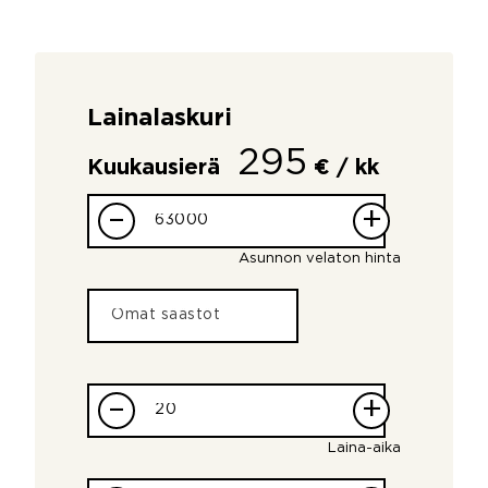
Lainalaskuri
295
Kuukausierä
€ / kk
–
+
Asunnon velaton hinta
–
+
Laina-aika