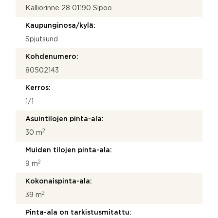
Kalliorinne 28 01190 Sipoo
r
o
Kaupunginosa/kylä:
Spjutsund
Kohdenumero:
80502143
Kerros:
1/1
Asuintilojen pinta-ala:
2
30 m
Muiden tilojen pinta-ala:
2
9 m
Kokonaispinta-ala:
2
39 m
Pinta-ala on tarkistusmitattu: