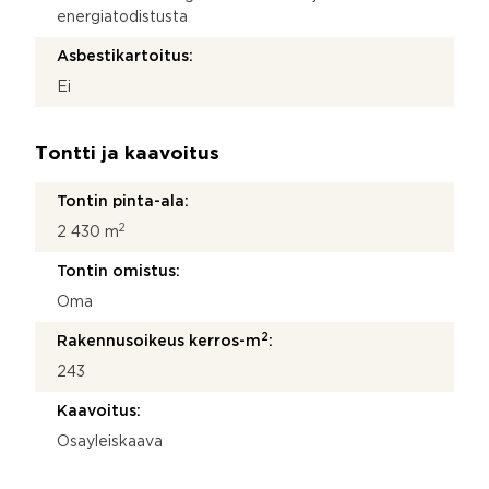
energiatodistusta
Asbestikartoitus:
Ei
Tontti ja kaavoitus
Tontin pinta-ala:
2
2 430 m
Tontin omistus:
Oma
2
Rakennusoikeus kerros-m
:
243
Kaavoitus:
Osayleiskaava