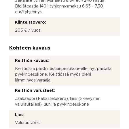
Sekajäte tyhjennysmaksu 8,84 eur/240 l astia
Biojäteastia 140 l tyhjennysmaksu 6,65 - 7,30
eur/tyhjennys.
Kiinteistövero:
205 € / vuosi
Kohteen kuvaus
Keittiön kuvaus:
Keittiössä paikka astianpesukoneelle, nyt paikalla
pyykinpesukone. Keittiössä myös pieni
lämminvesivaraaja.
Keittiön varusteet:
Jääkaappi (Pakastelokero), liesi (2-levyinen
valurautaliesi), uuni ja pyykinpesukone
Liesi:
Valurautaliesi