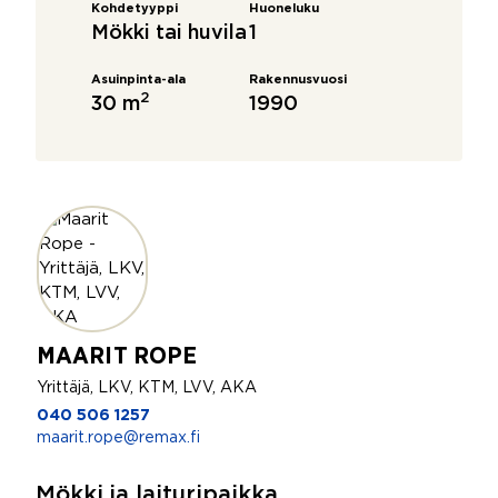
Kohdetyyppi
Huoneluku
Mökki tai huvila
1
Asuinpinta-ala
Rakennusvuosi
2
30 m
1990
MAARIT ROPE
Yrittäjä, LKV, KTM, LVV, AKA
040 506 1257
maarit.rope@remax.fi
Mökki ja laituripaikka