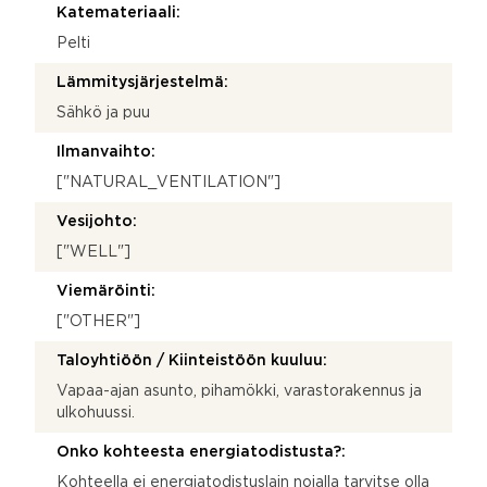
Katemateriaali:
Pelti
Lämmitysjärjestelmä:
Sähkö ja puu
Ilmanvaihto:
["NATURAL_VENTILATION"]
Vesijohto:
["WELL"]
Viemäröinti:
["OTHER"]
Taloyhtiöön / Kiinteistöön kuuluu:
Vapaa-ajan asunto, pihamökki, varastorakennus ja
ulkohuussi.
Onko kohteesta energiatodistusta?:
Kohteella ei energiatodistuslain nojalla tarvitse olla