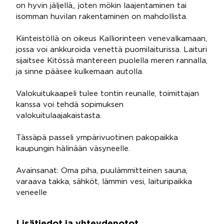
on hyvin jäljellä,, joten mökin laajentaminen tai
isomman huvilan rakentaminen on mahdollista.
Kiinteistöllä on oikeus Kalliorinteen venevalkamaan,
jossa voi ankkuroida venettä puomilaiturissa. Laituri
sijaitsee Kitössä mantereen puolella meren rannalla,
ja sinne pääsee kulkemaan autolla.
Valokuitukaapeli tulee tontin reunalle, toimittajan
kanssa voi tehdä sopimuksen
valokuitulaajakaistasta.
Tässäpä passeli ympärivuotinen pakopaikka
kaupungin hälinään väsyneelle.
Avainsanat: Oma piha, puulämmitteinen sauna,
varaava takka, sähköt, lämmin vesi, laituripaikka
veneelle