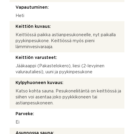
Vapautuminen:
Heti
Keittiön kuvaus:
Keittiössä paikka astianpesukoneelle, nyt paikalla
pyykinpesukone. Keittiössä myös pieni
lämminvesivaraaja.
Keittiön varusteet:
Jääkaappi (Pakastelokero), liesi (2-levyinen
valurautaliesi), uuni ja pyykinpesukone
Kylpyhuoneen kuvaus:
Katso kohta sauna. Pesukoneliitäntä on keittiössä ja
siihen voi asentaa joko pyykkikoneen tai
astianpesukoneen.
Parveke:
Ei
Asunnossa sauna: