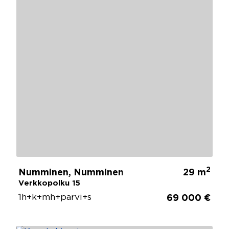
2
Numminen, Numminen
29 m
Verkkopolku 15
1h+k+mh+parvi+s
69 000 €