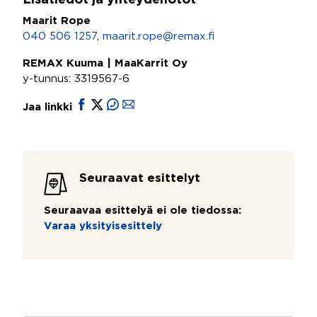
Lisätiedot ja yhteydenotot
Maarit Rope
040 506 1257
,
maarit.rope@remax.fi
REMAX Kuuma | MaaKarrit Oy
y-tunnus: 3319567-6
Jaa linkki
Seuraavat esittelyt
Seuraavaa esittelyä ei ole tiedossa:
Varaa yksityisesittely