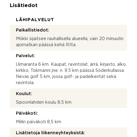
Lisätiedot
LÄHIPALVELUT
Paikallistiedot:
Mökki sijaitsee rauhallisella alueella, vain 20 minuutin
ajomatkan päässä kehä III:lta.
Palvelut:
Uimaranta 6 km. Kaupat, ravintolat, ärrä, kirjasto, alko,
kirkko, Tokmanni jne. n. 9,5 km päässä Söderkullassa.
Nevas golf 5 km, jossa golf- ja padelkentät sekä
ravintola.
Koulut:
Sipoonlahden koulu 8,5 km
Päiväkoti:
Miilin päiväkoti 8,5 km
Lisätietoja liikenneyhteyksistä: