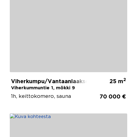
2
Viherkumpu/Vantaanlaakso, Vantaa
25 m
Viherkummuntie 1, mökki 9
1h, keittokomero, sauna
70 000 €