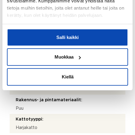
sivustoamme. Kumppanimme voivat yhdistää näitä
Kohde myydään kalustettuna:
tietoja muihin tietoihin, joita olet antanut heille tai joita on
Ei
kerätty, kun olet käyttänyt heidän palvelujaan.
Kiinteistö
Salli kaikki
Kiinteistötunnus:
753-422-3-201
Muokkaa
Valmistumisvuosi:
1990
Kiellä
Käyttöönottovuosi:
1990
Rakennus- ja pintamateriaalit:
Puu
Kattotyyppi:
Harjakatto