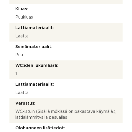
Kiuas:
Puukiuas
Lattiamateriaalit:
Laatta
Seinämateriaalit:
Puu
WC:iden lukumäärä:
1
Lattiamateriaalit:
Laatta
Varustus:
WC-istuin (Sisällä mökissä on pakastava käymälä.),
lattialämmitys ja pesuallas
Olohuoneen lisätiedot: