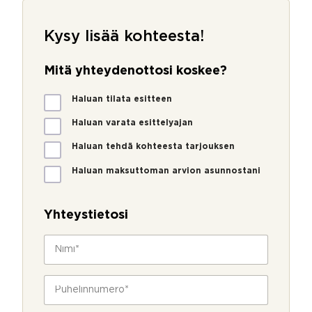
Kysy lisää kohteesta!
Mitä yhteydenottosi koskee?
M
Haluan tilata esitteen
i
t
Haluan varata esittelyajan
ä
Haluan tehdä kohteesta tarjouksen
y
h
Haluan maksuttoman arvion asunnostani
t
e
y
Yhteystietosi
d
e
N
n
i
o
m
t
i
P
t
*
u
o
h
s