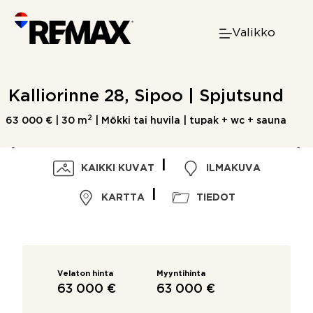
Skip
to
Valikko
content
Kalliorinne 28, Sipoo | Spjutsund
2
63 000 € |
30 m
| Mökki tai huvila | tupak + wc + sauna
KAIKKI KUVAT
ILMAKUVA
KARTTA
TIEDOT
Velaton hinta
Myyntihinta
63 000 €
63 000 €