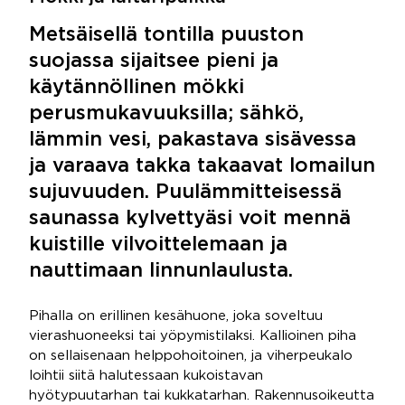
Metsäisellä tontilla puuston
suojassa sijaitsee pieni ja
käytännöllinen mökki
perusmukavuuksilla; sähkö,
lämmin vesi, pakastava sisävessa
ja varaava takka takaavat lomailun
sujuvuuden. Puulämmitteisessä
saunassa kylvettyäsi voit mennä
kuistille vilvoittelemaan ja
nauttimaan linnunlaulusta.
Pihalla on erillinen kesähuone, joka soveltuu
vierashuoneeksi tai yöpymistilaksi. Kallioinen piha
on sellaisenaan helppohoitoinen, ja viherpeukalo
loihtii siitä halutessaan kukoistavan
hyötypuutarhan tai kukkatarhan. Rakennusoikeutta