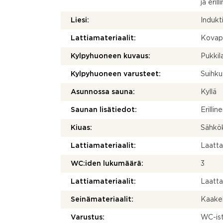
ja eril
Liesi:
Indukti
Lattiamateriaalit:
Kovapu
Kylpyhuoneen kuvaus:
Pukkil
Kylpyhuoneen varusteet:
Suihku
Asunnossa sauna:
Kyllä
Saunan lisätiedot:
Erilli
Kiuas:
Sähkö
Lattiamateriaalit:
Laatt
WC:iden lukumäärä:
3
Lattiamateriaalit:
Laatt
Seinämateriaalit:
Kaakel
Varustus:
WC-ist