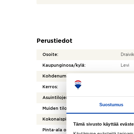
Perustiedot
Osoite:
Draivi
Kaupunginosa/kylä:
Levi
Kohdenumero:
80501
Kerros:
1/3
Asuintilojen pinta-ala:
113,5 
Suostumus
Muiden tilojen pinta-ala:
15.2 m
Kokonaispinta-ala:
128,7 
Tämä sivusto käyttää eväste
Pinta-ala on tarkistusmitattu:
Ei
Käytämme evästeitä tarjoama