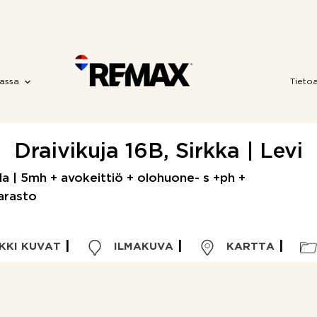
assa
Tieto
Draivikuja 16B, Sirkka | Levi
ila | 5mh + avokeittiö + olohuone- s +ph +
arasto
KKI KUVAT
ILMAKUVA
KARTTA