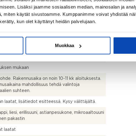
iseen. Lisäksi jaamme sosiaalisen median, mainosalan ja analy
istusmitattu. Pinta-ala voi siis olla edellä mainittua
pi tai suurempi.
, miten käytät sivustoamme. Kumppanimme voivat yhdistää näitä t
n kerätty, kun olet käyttänyt heidän palvelujaan.
avokeittiö + olohuone- s +ph + varasto
Muokkaa
tai huvila
uksen mukaan
ohde. Rakennusaika on noin 10-11 kk aloituksesta.
usaikaina mahdollisuus tehdä valintoja
aalien suhteen.
n laatat, lisätiedot esitteessä. Kysy välittäjältä.
pi, liesi, erillisuuni, astianpesukone, mikroaaltouuni
linen pakastin
at laatat