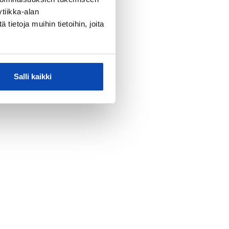
tiikka-alan
ietoja muihin tietoihin, joita
Salli kaikki