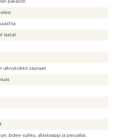
linen pakastin
oliesi
ulattia
at laatat
nen ulkoyksikkö saunaan
kiuas
a
a
i
uin, bidee-suihku, allaskaappi ja pesuallas