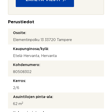
ä
u
k
o
o
j
s
a
k
Perustiedot
*
e
e
Osoite:
?
Elementinpolku 13 33720 Tampere
Kaupunginosa/kylä:
Etelä-Hervanta, Hervanta
Kohdenumero:
80508302
Kerros:
2/6
Asuintilojen pinta-ala:
2
62 m