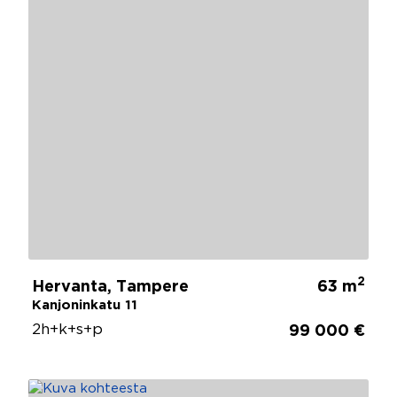
2
Hervanta, Tampere
63 m
Kanjoninkatu 11
2h+k+s+p
99 000 €