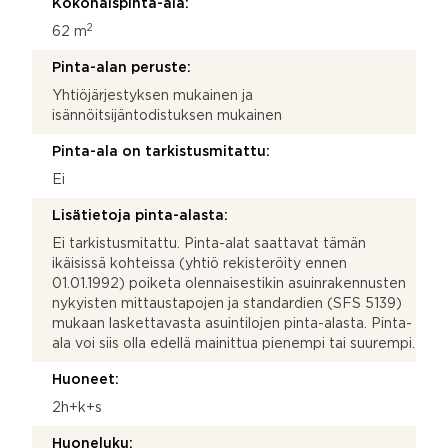
Kokonaispinta-ala:
2
62 m
Pinta-alan peruste:
Yhtiöjärjestyksen mukainen ja
isännöitsijäntodistuksen mukainen
Pinta-ala on tarkistusmitattu:
Ei
Lisätietoja pinta-alasta:
Ei tarkistusmitattu. Pinta-alat saattavat tämän
ikäisissä kohteissa (yhtiö rekisteröity ennen
01.01.1992) poiketa olennaisestikin asuinrakennusten
nykyisten mittaustapojen ja standardien (SFS 5139)
mukaan laskettavasta asuintilojen pinta-alasta. Pinta-
ala voi siis olla edellä mainittua pienempi tai suurempi.
Huoneet:
2h+k+s
Huoneluku: