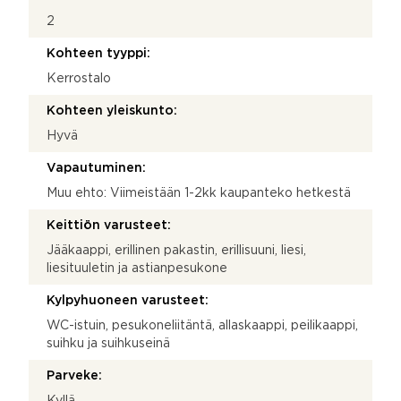
2
Kohteen tyyppi:
Kerrostalo
Kohteen yleiskunto:
Hyvä
Vapautuminen:
Muu ehto: Viimeistään 1-2kk kaupanteko hetkestä
Keittiön varusteet:
Jääkaappi, erillinen pakastin, erillisuuni, liesi,
liesituuletin ja astianpesukone
Kylpyhuoneen varusteet:
WC-istuin, pesukoneliitäntä, allaskaappi, peilikaappi,
suihku ja suihkuseinä
Parveke:
Kyllä