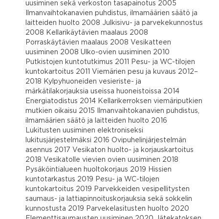
uusiminen sekä verkoston tasapainotus 2005
Ilmanvaihtokanavien puhdistus, ilmamäärien säätö ja
laitteiden huolto 2008 Julkisivu- ja parvekekunnostus
2008 Kellarikäytävien maalaus 2008
Porraskäytävien maalaus 2008 Vesikatteen
uusiminen 2008 Ulko-ovien uusiminen 2010
Putkistojen kuntotutkimus 2011 Pesu- ja WC-tilojen
kuntokartoitus 2011 Viemärien pesu ja kuvaus 2012–
2018 Kylpyhuoneiden vesieriste- ja
märkätilakorjauksia useissa huoneistoissa 2014
Energiatodistus 2014 Kellarikerroksen viemäriputkien
mutkien oikaisu 2015 Ilmanvaihtokanavien puhdistus,
ilmamäärien säätö ja laitteiden huolto 2016
Lukitusten uusiminen elektroniseksi
lukitusjärjestelmäksi 2016 Ovipuhelinjärjestelmän
asennus 2017 Vesikaton huolto- ja korjauskartoitus
2018 Vesikatolle vievien ovien uusiminen 2018
Pysäköintialueen huoltokorjaus 2019 Hissien
kuntotarkastus 2019 Pesu- ja WC-tilojen
kuntokartoitus 2019 Parvekkeiden vesipellitysten
saumaus- ja lattiapinnoituskorjauksia sekä sokkelin
kunnostusta 2019 Parvekelasitusten huolto 2020
Elementtisaumausten uusiminen 2020 Jätekatoksen