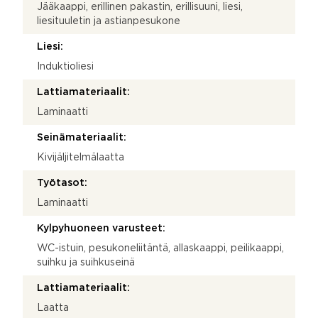
Jääkaappi, erillinen pakastin, erillisuuni, liesi,
liesituuletin ja astianpesukone
Liesi:
Induktioliesi
Lattiamateriaalit:
Laminaatti
Seinämateriaalit:
Kivijäljitelmälaatta
Työtasot:
Laminaatti
Kylpyhuoneen varusteet:
WC-istuin, pesukoneliitäntä, allaskaappi, peilikaappi,
suihku ja suihkuseinä
Lattiamateriaalit:
Laatta