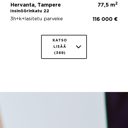
2
Hervanta, Tampere
77,5 m
Insinöörinkatu 22
3h+k+lasitetu parveke
116 000 €
KATSO
LISÄÄ
(369)