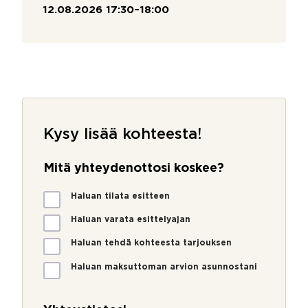
12.08.2026 17:30–18:00
Kysy lisää kohteesta!
Mitä yhteydenottosi koskee?
M
Haluan tilata esitteen
i
t
Haluan varata esittelyajan
ä
Haluan tehdä kohteesta tarjouksen
y
h
Haluan maksuttoman arvion asunnostani
t
e
y