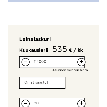
Lainalaskuri
535
Kuukausierä
€ / kk
–
+
Asunnon velaton hinta
–
+