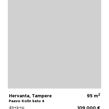
2
Hervanta, Tampere
95 m
Paavo Kolin katu 4
4h+k+p
109 000 €