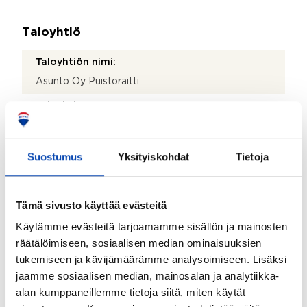
Taloyhtiö
Taloyhtiön nimi:
Asunto Oy Puistoraitti
Taloyhtiön Y-tunnus:
0572720-9
Kiinteistötunnus:
Suostumus
Yksityiskohdat
Tietoja
83706571630003
Kiinteistönhoidosta vastaa:
Tämä sivusto käyttää evästeitä
Huoltoyhtiö
Käytämme evästeitä tarjoamamme sisällön ja mainosten
Lisätietoja kiinteistönhoidosta:
räätälöimiseen, sosiaalisen median ominaisuuksien
Kiinteistöpalvelu Nissinen
tukemiseen ja kävijämäärämme analysoimiseen. Lisäksi
jaamme sosiaalisen median, mainosalan ja analytiikka-
Isännöitsijätoimisto:
alan kumppaneillemme tietoja siitä, miten käytät
Kiinteistö-Tahkola