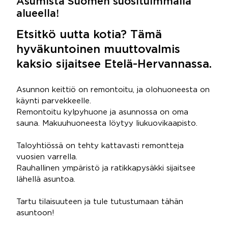
Asumista Suomen suosituimmalla
alueella!
Etsitkö uutta kotia? Tämä
hyväkuntoinen muuttovalmis
kaksio sijaitsee Etelä-Hervannassa.
Asunnon keittiö on remontoitu, ja olohuoneesta on
käynti parvekkeelle.
Remontoitu kylpyhuone ja asunnossa on oma
sauna. Makuuhuoneesta löytyy liukuovikaapisto.
Taloyhtiössä on tehty kattavasti remontteja
vuosien varrella.
Rauhallinen ympäristö ja ratikkapysäkki sijaitsee
lähellä asuntoa.
Tartu tilaisuuteen ja tule tutustumaan tähän
asuntoon!