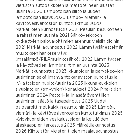
vierustan autopaikkojen ja mattotelineen alustan
uusinta 2020 Lämpötolpan siirto ja uuden
lämpötolpan lisäys 2020 Lämpö-, viemäri- ja
käyttövesiverkoston kuntotutkimus 2020
Märkätilojen kunnostuksia 2021 Pesulan pesukoneen
ja rahastimen uusinta 2021 Sähköverkkoon
kytkettyjen palovaroittimien asennus yleisiin tiloihin
2021 Märkätilakunnostus 2022 Lämmitysjärjestelmän
muutoksen hankeselvitys
(maalämpö/PILP/aurinkosähkö) 2022 Lämmityksen
ja käyttöveden lämmönsiirtimien uusinta 2023
Märkätilakunnostus 2023 Ikkunoiden ja parvekeovien
uusiminen sekä ilmanvaihtokanaviston puhdistus ja
IV-laitteiden huolto/uusinta 2023 Ikkuna-aukkojen
sivupintojen (smyygien) korjaukset 2024 Piha-aidan
uusiminen 2024 Patteri- ja linjasäätöventtiilien
uusiminen, säätö ja tasapainotus 2025 Uudet
palovaroittimet kaikkiin asuntoihin 2025 Lämpö-,
viemäri- ja käyttövesiverkoston kuntotutkimus 2025
Kylpyhuoneiden vesikalusteiden ja keittiöiden
allaskaappien tarkastus 2025 Märkätilakunnostus
2026 Kiinteistön yleisten tilojen maalauskunnostus