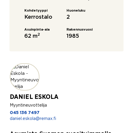
Kohdetyyppi
Huoneluku
Kerrostalo
2
Asuinpinta-ala
Rakennusvuosi
2
62 m
1985
DANIEL ESKOLA
Myyntineuvottelija
045 136 7497
daniel.eskola@remax.fi