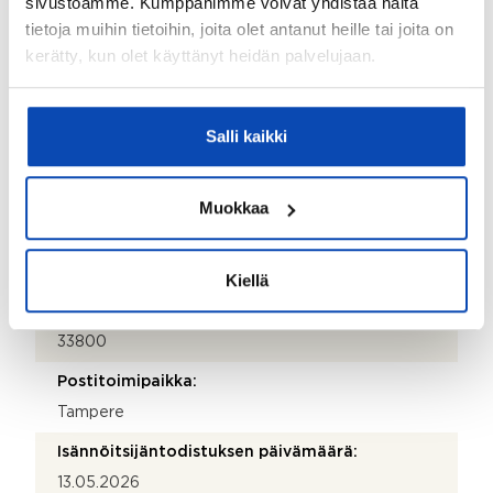
sivustoamme. Kumppanimme voivat yhdistää näitä
tietoja muihin tietoihin, joita olet antanut heille tai joita on
Isännöitsijän nimi:
kerätty, kun olet käyttänyt heidän palvelujaan.
Emma Hemilä
Sähköposti:
emma.hemila@kiinteistotahkola.fi
Salli kaikki
Puhelinnumero:
207 480 029
Muokkaa
Katuosoite:
Kuokkamaantie 4
Kiellä
Postinumero:
33800
Postitoimipaikka:
Tampere
Isännöitsijäntodistuksen päivämäärä:
13.05.2026