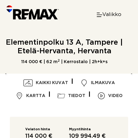
Skip
to
Valikko
content
Elementinpolku 13 A, Tampere |
Etelä-Hervanta, Hervanta
2
114 000 € |
62 m
| Kerrostalo | 2h+k+s
KAIKKI KUVAT
ILMAKUVA
KARTTA
TIEDOT
VIDEO
Velaton hinta
Myyntihinta
114 000 €
109 994,49 €