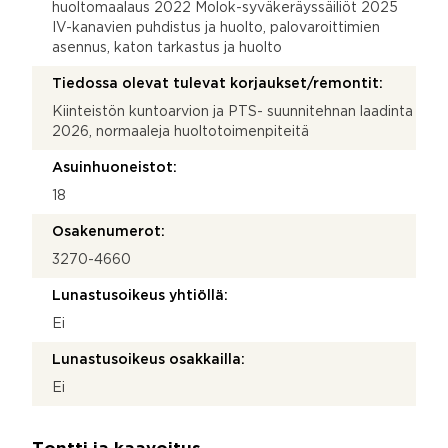
huoltomaalaus 2022 Molok-syväkeräyssäiliöt 2025
IV-kanavien puhdistus ja huolto, palovaroittimien
asennus, katon tarkastus ja huolto
Tiedossa olevat tulevat korjaukset/remontit:
Kiinteistön kuntoarvion ja PTS- suunnitehnan laadinta
2026, normaaleja huoltotoimenpiteitä
Asuinhuoneistot:
18
Osakenumerot:
3270-4660
Lunastusoikeus yhtiöllä:
Ei
Lunastusoikeus osakkailla:
Ei