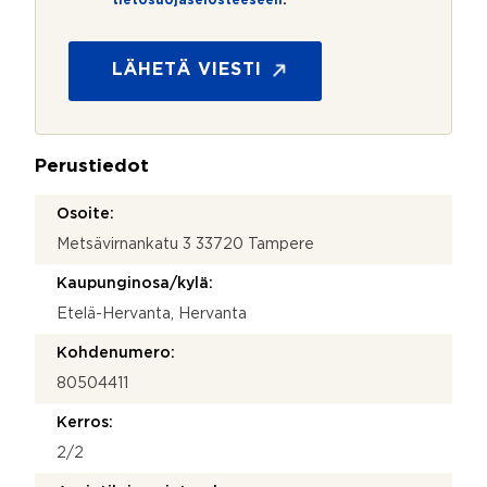
tietosuojaselosteeseen
.
e
t
o
s
LÄHETÄ VIESTI
u
o
j
a
Perustiedot
*
Osoite:
Metsävirnankatu 3 33720 Tampere
Kaupunginosa/kylä:
Etelä-Hervanta, Hervanta
Kohdenumero:
80504411
Kerros:
2/2