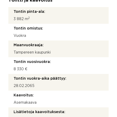
Tontti ja kaavoitus
Tontin pinta-ala:
2
3 882 m
Tontin omistus:
Vuokra
Maanvuokraaja:
Tampereen kaupunki
Tontin vuosivuokra:
8 330 €
Tontin vuokra-aika päättyy:
28.02.2065
Kaavoitus:
Asemakaava
Lisätietoja kaavoituksesta: