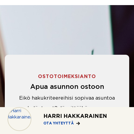
OSTOTOIMEKSIANTO
Apua asunnon ostoon
Eikö hakukriteereihisi sopivaa asuntoa
ole löytynyt? Jännittääkö asunnon
HARRI HAKKARAINEN
ostotarjouksen tekeminen?
OTA YHTEYTTÄ
Välittäjämme auttavat sinua kaikissa