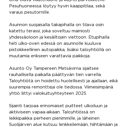
Pesuhuoneessa löytyy hyvin kaappitilaa, sekä
varaus pesutornille.
Asunnon suojaisalla takapihalla on tilava osin
katettu terassi, joka soveltuu mainiosti
yhdessäoloon ja kesäiltojen viettoon. Etupihalla
heti ulko-oven edessä on asunnolle kuuluva
pistokkeellinen autopaikka, lisäksi taloyhtiöllä on
muutamia erikseen varattavia paikkoja.
Asunto Oy Tampereen Metsävirna sijaitsee
rauhallisella paikalla päättyvän tien varrella.
Taloyhtiötä on hoidettu huolellisesti ja ajallaan, eikä
suurempia remontteja ole tiedossa. Viimeisimpänä
yhtiö liittyi valokuituyhteyteen 2025.
Sijainti tarjoaa erinomaiset puitteet ulkoiluun ja
aktiiviseen vapaa‑aikaan. Taloyhtiössä on
leikkipaikka perheen pienimmille, ja läheinen
Suolijärven alue kutsuu lenkkeilemään, hiihtämään ja