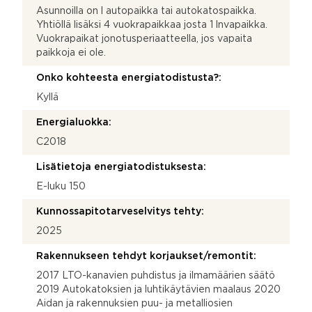
Asunnoilla on l autopaikka tai autokatospaikka.
Yhtiöllä lisäksi 4 vuokrapaikkaa josta 1 lnvapaikka.
Vuokrapaikat jonotusperiaatteella, jos vapaita
paikkoja ei ole.
Onko kohteesta energiatodistusta?:
Kyllä
Energialuokka:
C2018
Lisätietoja energiatodistuksesta:
E-luku 150
Kunnossapitotarveselvitys tehty:
2025
Rakennukseen tehdyt korjaukset/remontit:
2017 LTO-kanavien puhdistus ja ilmamäärien säätö
2019 Autokatoksien ja luhtikäytävien maalaus 2020
Aidan ja rakennuksien puu- ja metalliosien