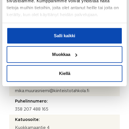
sivustoamme. Kumppanimme voivat yhdistää näitä
tietoja muihin tietoihin, joita olet antanut heille tai joita on
Kiinteistönhoidosta vastaa:
kerätty, kun olet käyttänyt heidän palvelujaan.
Huoltoyhtiö
Lisätietoja kiinteistönhoidosta:
Salli kaikki
HH Kiinteistöpalvelu
Isännöitsijätoimisto:
Muokkaa
Kiinteistö-Tahkola Tampere Oy
Isännöitsijän nimi:
Mika Muurasniemi
Kiellä
Sähköposti:
mika.muurasniemi@kiinteistotahkola.fi
Puhelinnumero:
358 207 488 165
Katuosoite:
Kuokkamaantie 4