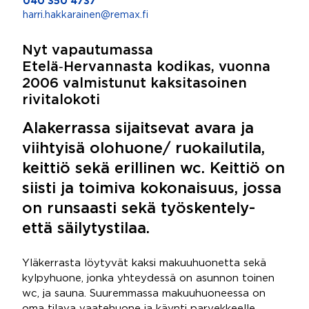
040 350 4737
harri.hakkarainen@remax.fi
Nyt vapautumassa
Etelä‑Hervannasta kodikas, vuonna
2006 valmistunut kaksitasoinen
rivitalokoti
Alakerrassa sijaitsevat avara ja
viihtyisä olohuone/ ruokailutila,
keittiö sekä erillinen wc. Keittiö on
siisti ja toimiva kokonaisuus, jossa
on runsaasti sekä työskentely-
että säilytystilaa.
Yläkerrasta löytyvät kaksi makuuhuonetta sekä
kylpyhuone, jonka yhteydessä on asunnon toinen
wc, ja sauna. Suuremmassa makuuhuoneessa on
oma tilava vaatehuone ja käynti parvekkeelle.