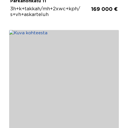
Parkanonkatu 11
3h+k+takkah/mh+2xwc+kph/
169 000 €
s+vh+askarteluh