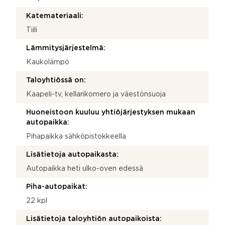
Katemateriaali:
Tiili
Lämmitysjärjestelmä:
Kaukolämpö
Taloyhtiössä on:
Kaapeli-tv, kellarikomero ja väestönsuoja
Huoneistoon kuuluu yhtiöjärjestyksen mukaan
autopaikka:
Pihapaikka sähköpistokkeella
Lisätietoja autopaikasta:
Autopaikka heti ulko-oven edessä
Piha-autopaikat:
22 kpl
Lisätietoja taloyhtiön autopaikoista: