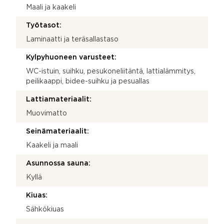
Maali ja kaakeli
Työtasot:
Laminaatti ja teräsallastaso
Kylpyhuoneen varusteet:
WC-istuin, suihku, pesukoneliitäntä, lattialämmitys,
peilikaappi, bidee-suihku ja pesuallas
Lattiamateriaalit:
Muovimatto
Seinämateriaalit:
Kaakeli ja maali
Asunnossa sauna:
Kyllä
Kiuas:
Sähkökiuas