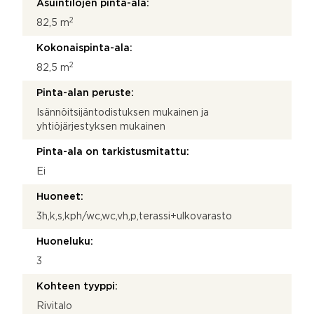
Asuintilojen pinta-ala:
2
82,5 m
Kokonaispinta-ala:
2
82,5 m
Pinta-alan peruste:
Isännöitsijäntodistuksen mukainen ja
yhtiöjärjestyksen mukainen
Pinta-ala on tarkistusmitattu:
Ei
Huoneet:
3h,k,s,kph/wc,wc,vh,p,terassi+ulkovarasto
Huoneluku:
3
Kohteen tyyppi:
Rivitalo