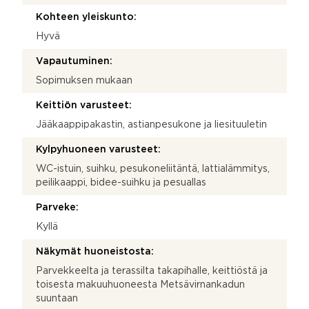
Kohteen yleiskunto:
Hyvä
Vapautuminen:
Sopimuksen mukaan
Keittiön varusteet:
Jääkaappipakastin, astianpesukone ja liesituuletin
Kylpyhuoneen varusteet:
WC-istuin, suihku, pesukoneliitäntä, lattialämmitys,
peilikaappi, bidee-suihku ja pesuallas
Parveke:
Kyllä
Näkymät huoneistosta:
Parvekkeelta ja terassilta takapihalle, keittiöstä ja
toisesta makuuhuoneesta Metsävirnankadun
suuntaan