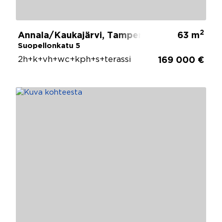
2
Annala/Kaukajärvi, Tampere
63 m
Suopellonkatu 5
2h+k+vh+wc+kph+s+terassi
169 000 €