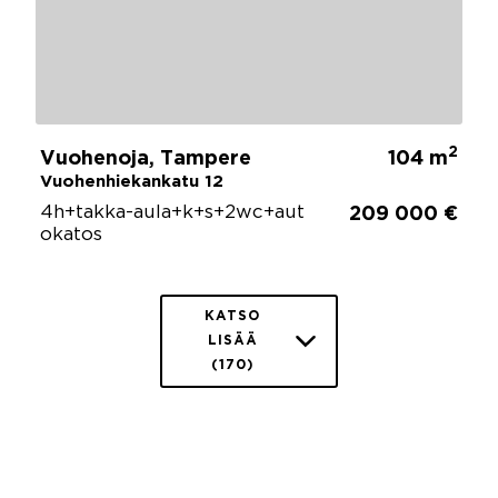
2
Vuohenoja, Tampere
104 m
Vuohenhiekankatu 12
4h+takka-aula+k+s+2wc+aut
209 000 €
okatos
KATSO
LISÄÄ
(170)