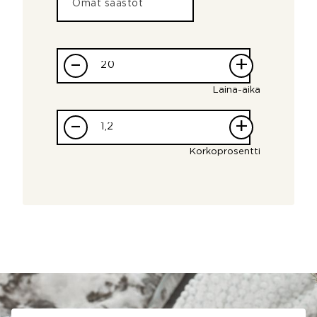
–
+
Laina-aika
–
+
Korkoprosentti