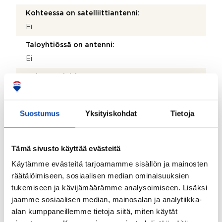
Kohteessa on satelliittiantenni:
Ei
Taloyhtiössä on antenni:
Ei
Kohteen yleiskunto:
Hyvä
Kohde myydään kalustettuna:
Suostumus
Yksityiskohdat
Tietoja
Ei
Tämä sivusto käyttää evästeitä
Taloyhtiö
Käytämme evästeitä tarjoamamme sisällön ja mainosten
Taloyhtiön nimi:
räätälöimiseen, sosiaalisen median ominaisuuksien
tukemiseen ja kävijämäärämme analysoimiseen. Lisäksi
Asunto Oy Tampereen Metsävirna
jaamme sosiaalisen median, mainosalan ja analytiikka-
Taloyhtiön Y-tunnus:
alan kumppaneillemme tietoja siitä, miten käytät
1972696-0