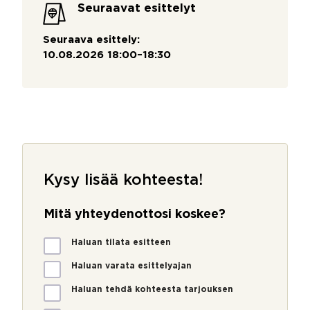
Seuraavat esittelyt
Seuraava esittely:
10.08.2026 18:00–18:30
Kysy lisää kohteesta!
Mitä yhteydenottosi koskee?
M
Haluan tilata esitteen
i
t
Haluan varata esittelyajan
ä
Haluan tehdä kohteesta tarjouksen
y
h