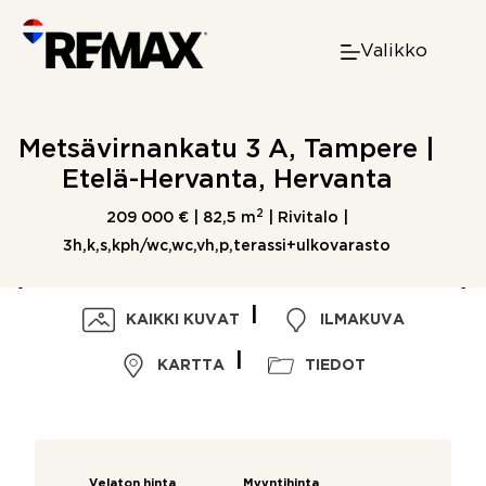
Skip
to
Valikko
content
Metsävirnankatu 3 A, Tampere |
Etelä-Hervanta, Hervanta
2
209 000 € |
82,5 m
| Rivitalo |
3h,k,s,kph/wc,wc,vh,p,terassi+ulkovarasto
KAIKKI KUVAT
ILMAKUVA
KARTTA
TIEDOT
Velaton hinta
Myyntihinta