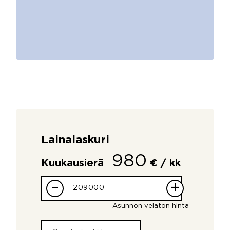
Lainalaskuri
980
Kuukausierä
€ / kk
–
+
Asunnon velaton hinta