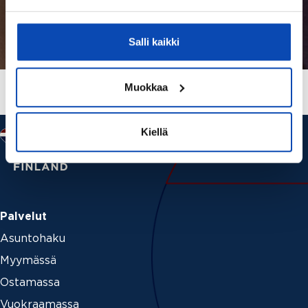
Salli kaikki
Muokkaa
Kiellä
Palvelut
Asuntohaku
Myymässä
Ostamassa
Vuokraamassa