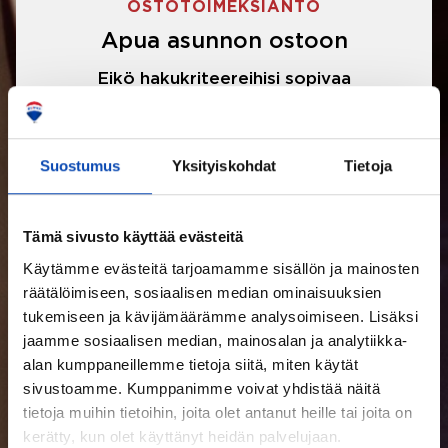
OSTOTOIMEKSIANTO
Apua asunnon ostoon
Eikö hakukriteereihisi sopivaa
asuntoa ole löytynyt? Jännittääkö
asunnon ostotarjouksen tekeminen?
Suostumus
Yksityiskohdat
Tietoja
Välittäjämme auttavat sinua kaikissa
asunnon ostoon liittyvissä asioissa.
Tämä sivusto käyttää evästeitä
Käytämme evästeitä tarjoamamme sisällön ja mainosten
LUE LISÄÄ
räätälöimiseen, sosiaalisen median ominaisuuksien
tukemiseen ja kävijämäärämme analysoimiseen. Lisäksi
jaamme sosiaalisen median, mainosalan ja analytiikka-
alan kumppaneillemme tietoja siitä, miten käytät
sivustoamme. Kumppanimme voivat yhdistää näitä
tietoja muihin tietoihin, joita olet antanut heille tai joita on
kerätty, kun olet käyttänyt heidän palvelujaan.