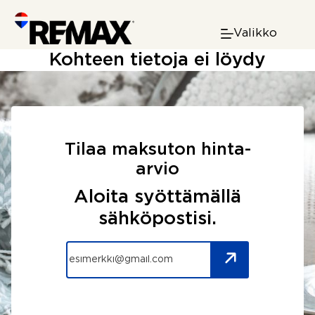
Skip
to
Valikko
content
Kohteen tietoja ei löydy
Tilaa maksuton hinta-
arvio
Aloita syöttämällä
sähköpostisi.